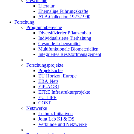
Geschichte
Literatur
Ehemalige Führungskräfte
ATB-Collection 1927-1990
Forschung
Programmbereiche
Diversifizierter Pflanzenbau
Individualisierte Tierhaltung
Gesunde Lebensmittel
Multifunktionale Biomaterialien
Integriertes Reststoffmanagement
Forschungsprojekte
Projektsuche
EU Horizon Europe
ERA-Nets
EIP-AGRI
EFRE Infrastrukturprojekte
EU-LIFE
COST
Netzwerke
Leibniz Initiativen
Joint Lab KI & DS
Verbünde und Netzwerke