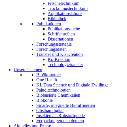
Frischetechnikum
Trocknungstechnikum
Applikationslabore
Bibliothek
Publikationen
Publikationssuche
Schriftenreihen
Dissertationen
Forschungsstrategie
Forschungsdaten
Transfer und Ko-Kreation
Ko-Kreation
Technologietransfer
Unsere Themen
Bioökonomie
One Health
KI, Data Science und Digitale Zwillinge
Paluditechnologien
Biobasierte Chemikalien
Biokohle
Smarte, integrierte Bioraffinerien
Obstbau digital
Insekten als Rohstoffquelle
Verpackungen neu denken
Aktuelles und Presse