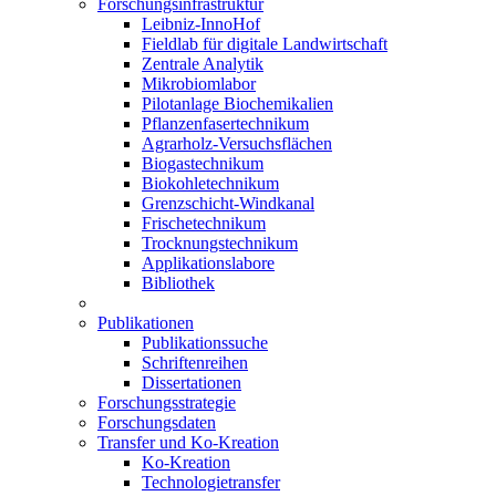
Forschungsinfrastruktur
Leibniz-InnoHof
Fieldlab für digitale Landwirtschaft
Zentrale Analytik
Mikrobiomlabor
Pilotanlage Biochemikalien
Pflanzenfasertechnikum
Agrarholz-Versuchsflächen
Biogastechnikum
Biokohletechnikum
Grenzschicht-Windkanal
Frischetechnikum
Trocknungstechnikum
Applikationslabore
Bibliothek
Publikationen
Publikationssuche
Schriftenreihen
Dissertationen
Forschungsstrategie
Forschungsdaten
Transfer und Ko-Kreation
Ko-Kreation
Technologietransfer