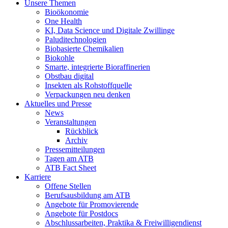
Unsere Themen
Bioökonomie
One Health
KI, Data Science und Digitale Zwillinge
Paluditechnologien
Biobasierte Chemikalien
Biokohle
Smarte, integrierte Bioraffinerien
Obstbau digital
Insekten als Rohstoffquelle
Verpackungen neu denken
Aktuelles und Presse
News
Veranstaltungen
Rückblick
Archiv
Pressemitteilungen
Tagen am ATB
ATB Fact Sheet
Karriere
Offene Stellen
Berufsausbildung am ATB
Angebote für Promovierende
Angebote für Postdocs
Abschlussarbeiten, Praktika & Freiwilligendienst