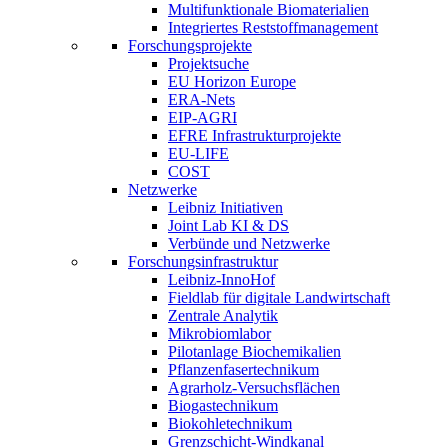
Multifunktionale Biomaterialien
Integriertes Reststoffmanagement
Forschungsprojekte
Projektsuche
EU Horizon Europe
ERA-Nets
EIP-AGRI
EFRE Infrastrukturprojekte
EU-LIFE
COST
Netzwerke
Leibniz Initiativen
Joint Lab KI & DS
Verbünde und Netzwerke
Forschungsinfrastruktur
Leibniz-InnoHof
Fieldlab für digitale Landwirtschaft
Zentrale Analytik
Mikrobiomlabor
Pilotanlage Biochemikalien
Pflanzenfasertechnikum
Agrarholz-Versuchsflächen
Biogastechnikum
Biokohletechnikum
Grenzschicht-Windkanal