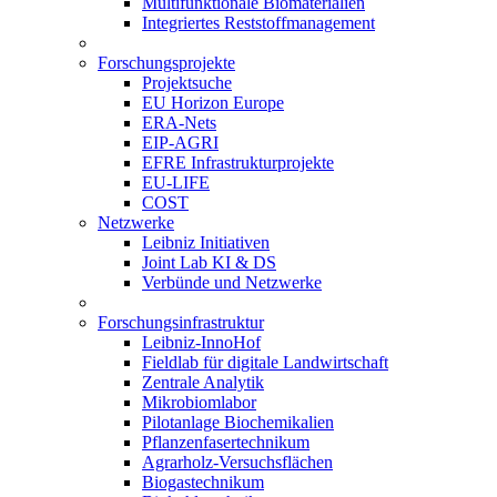
Multifunktionale Biomaterialien
Integriertes Reststoffmanagement
Forschungsprojekte
Projektsuche
EU Horizon Europe
ERA-Nets
EIP-AGRI
EFRE Infrastrukturprojekte
EU-LIFE
COST
Netzwerke
Leibniz Initiativen
Joint Lab KI & DS
Verbünde und Netzwerke
Forschungsinfrastruktur
Leibniz-InnoHof
Fieldlab für digitale Landwirtschaft
Zentrale Analytik
Mikrobiomlabor
Pilotanlage Biochemikalien
Pflanzenfasertechnikum
Agrarholz-Versuchsflächen
Biogastechnikum