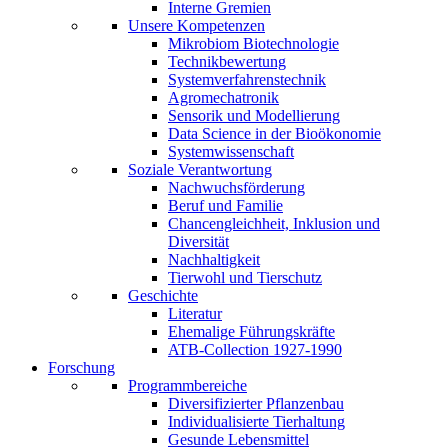
Interne Gremien
Unsere Kompetenzen
Mikrobiom Biotechnologie
Technikbewertung
Systemverfahrenstechnik
Agromechatronik
Sensorik und Modellierung
Data Science in der Bioökonomie
Systemwissenschaft
Soziale Verantwortung
Nachwuchsförderung
Beruf und Familie
Chancengleichheit, Inklusion und
Diversität
Nachhaltigkeit
Tierwohl und Tierschutz
Geschichte
Literatur
Ehemalige Führungskräfte
ATB-Collection 1927-1990
Forschung
Programmbereiche
Diversifizierter Pflanzenbau
Individualisierte Tierhaltung
Gesunde Lebensmittel