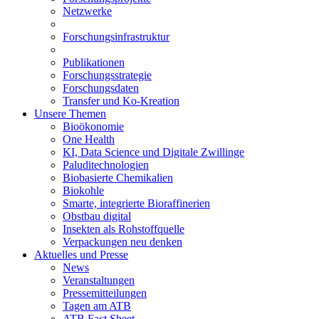
Netzwerke
Forschungsinfrastruktur
Publikationen
Forschungsstrategie
Forschungsdaten
Transfer und Ko-Kreation
Unsere Themen
Bioökonomie
One Health
KI, Data Science und Digitale Zwillinge
Paluditechnologien
Biobasierte Chemikalien
Biokohle
Smarte, integrierte Bioraffinerien
Obstbau digital
Insekten als Rohstoffquelle
Verpackungen neu denken
Aktuelles und Presse
News
Veranstaltungen
Pressemitteilungen
Tagen am ATB
ATB Fact Sheet