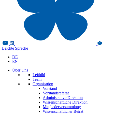
Leichte Sprache
DE
EN
Über Uns
Leitbild
Team
Organisation
Vorstand
Vorstandsreferat
Administrative Direktion
Wissenschaftliche Direktion
Mitgliederversammlung
Wissenschaftlicher Beirat