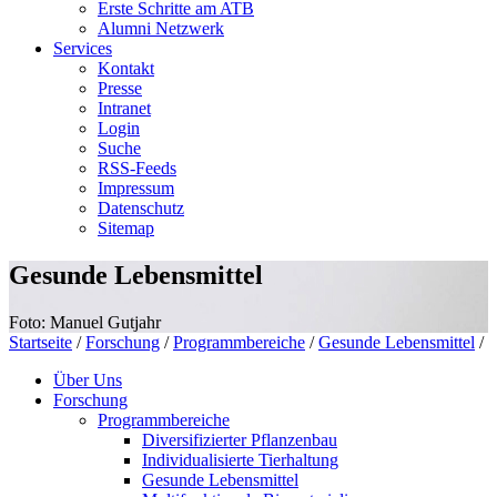
Erste Schritte am ATB
Alumni Netzwerk
Services
Kontakt
Presse
Intranet
Login
Suche
RSS-Feeds
Impressum
Datenschutz
Sitemap
Gesunde Lebensmittel
Foto: Manuel Gutjahr
Startseite
/
Forschung
/
Programmbereiche
/
Gesunde Lebensmittel
/
Über Uns
Forschung
Programmbereiche
Diversifizierter Pflanzenbau
Individualisierte Tierhaltung
Gesunde Lebensmittel