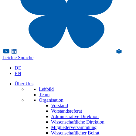
Leichte Sprache
DE
EN
Über Uns
Leitbild
Team
Organisation
Vorstand
Vorstandsreferat
Administrative Direktion
Wissenschaftliche Direktion
Mitgliederversammlung
Wissenschaftlicher Beirat