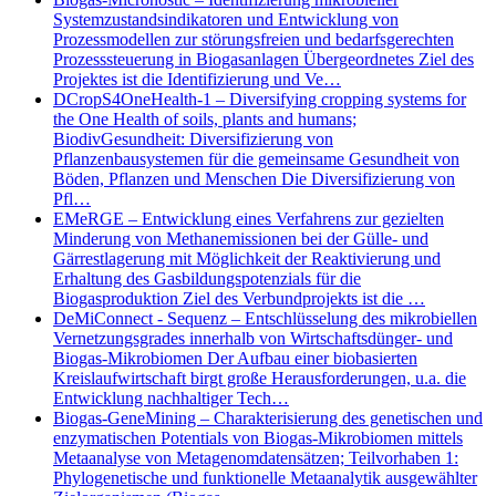
Systemzustandsindikatoren und Entwicklung von
Prozessmodellen zur störungsfreien und bedarfsgerechten
Prozesssteuerung in Biogasanlagen Übergeordnetes Ziel des
Projektes ist die Identifizierung und Ve…
DCropS4OneHealth-1 – Diversifying cropping systems for
the One Health of soils, plants and humans;
BiodivGesundheit: Diversifizierung von
Pflanzenbausystemen für die gemeinsame Gesundheit von
Böden, Pflanzen und Menschen Die Diversifizierung von
Pfl…
EMeRGE – Entwicklung eines Verfahrens zur gezielten
Minderung von Methanemissionen bei der Gülle- und
Gärrestlagerung mit Möglichkeit der Reaktivierung und
Erhaltung des Gasbildungspotenzials für die
Biogasproduktion Ziel des Verbundprojekts ist die …
DeMiConnect - Sequenz – Entschlüsselung des mikrobiellen
Vernetzungsgrades innerhalb von Wirtschaftsdünger- und
Biogas-Mikrobiomen Der Aufbau einer biobasierten
Kreislaufwirtschaft birgt große Herausforderungen, u.a. die
Entwicklung nachhaltiger Tech…
Biogas-GeneMining – Charakterisierung des genetischen und
enzymatischen Potentials von Biogas-Mikrobiomen mittels
Metaanalyse von Metagenomdatensätzen; Teilvorhaben 1:
Phylogenetische und funktionelle Metaanalytik ausgewählter