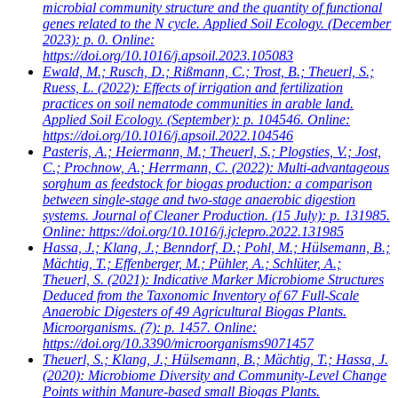
microbial community structure and the quantity of functional
genes related to the N cycle. Applied Soil Ecology. (December
2023): p. 0. Online:
https://doi.org/10.1016/j.apsoil.2023.105083
Ewald, M.; Rusch, D.; Rißmann, C.; Trost, B.; Theuerl, S.;
Ruess, L.
(2022): Effects of irrigation and fertilization
practices on soil nematode communities in arable land.
Applied Soil Ecology. (September): p. 104546. Online:
https://doi.org/10.1016/j.apsoil.2022.104546
Pasteris, A.; Heiermann, M.; Theuerl, S.; Plogsties, V.; Jost,
C.; Prochnow, A.; Herrmann, C.
(2022): Multi-advantageous
sorghum as feedstock for biogas production: a comparison
between single-stage and two-stage anaerobic digestion
systems. Journal of Cleaner Production. (15 July): p. 131985.
Online: https://doi.org/10.1016/j.jclepro.2022.131985
Hassa, J.; Klang, J.; Benndorf, D.; Pohl, M.; Hülsemann, B.;
Mächtig, T.; Effenberger, M.; Pühler, A.; Schlüter, A.;
Theuerl, S.
(2021): Indicative Marker Microbiome Structures
Deduced from the Taxonomic Inventory of 67 Full-Scale
Anaerobic Digesters of 49 Agricultural Biogas Plants.
Microorganisms. (7): p. 1457. Online:
https://doi.org/10.3390/microorganisms9071457
Theuerl, S.; Klang, J.; Hülsemann, B.; Mächtig, T.; Hassa, J.
(2020): Microbiome Diversity and Community-Level Change
Points within Manure-based small Biogas Plants.