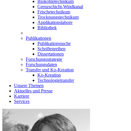
Biokohletechnikum
Grenzschicht-Windkanal
Frischetechnikum
Trocknungstechnikum
Applikationslabore
Bibliothek
Publikationen
Publikationssuche
Schriftenreihen
Dissertationen
Forschungsstrategie
Forschungsdaten
Transfer und Ko-Kreation
Ko-Kreation
Technologietransfer
Unsere Themen
Aktuelles und Presse
Karriere
Services