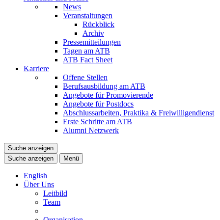
News
Veranstaltungen
Rückblick
Archiv
Pressemitteilungen
Tagen am ATB
ATB Fact Sheet
Karriere
Offene Stellen
Berufsausbildung am ATB
Angebote für Promovierende
Angebote für Postdocs
Abschlussarbeiten, Praktika & Freiwilligendienst
Erste Schritte am ATB
Alumni Netzwerk
Suche anzeigen
Suche anzeigen
Menü
English
Über Uns
Leitbild
Team
Organisation