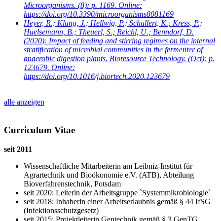
Microorganisms. (8): p. 1169. Online:
https://doi.org/10.3390/microorganisms8081169
Heyer, R.; Klang, J.; Hellwig, P.; Schallert, K.; Kress, P.;
Huelsemann, B.; Theuerl, S.; Reichl, U.; Benndorf, D.
(2020): Impact of feeding and stirring regimes on the internal
stratification of microbial communities in the fermenter of
anaerobic digestion plants. Bioresource Technology. (Oct): p.
123679. Online:
https://doi.org/10.1016/j.biortech.2020.123679
alle anzeigen
Curriculum Vitae
seit 2011
Wissenschaftliche Mitarbeiterin am Leibniz-Institut für
Agrartechnik und Bioökonomie e.V. (ATB), Abteilung
Bioverfahrenstechnik, Potsdam
seit 2020: Leiterin der Arbeitsgruppe `Systemmikrobiologie´
seit 2018: Inhaberin einer Arbeitserlaubnis gemäß § 44 IfSG
(Infektionsschutzgesetz)
seit 2015: Projektleiterin Gentechnik gemäß § 3 GenTG