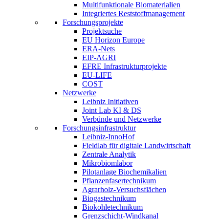
Multifunktionale Biomaterialien
Integriertes Reststoffmanagement
Forschungsprojekte
Projektsuche
EU Horizon Europe
ERA-Nets
EIP-AGRI
EFRE Infrastrukturprojekte
EU-LIFE
COST
Netzwerke
Leibniz Initiativen
Joint Lab KI & DS
Verbünde und Netzwerke
Forschungsinfrastruktur
Leibniz-InnoHof
Fieldlab für digitale Landwirtschaft
Zentrale Analytik
Mikrobiomlabor
Pilotanlage Biochemikalien
Pflanzenfasertechnikum
Agrarholz-Versuchsflächen
Biogastechnikum
Biokohletechnikum
Grenzschicht-Windkanal