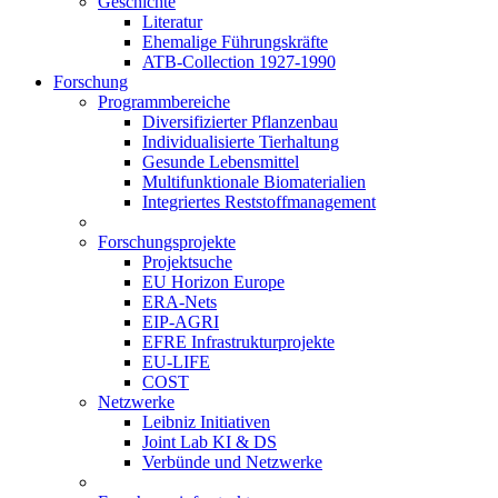
Geschichte
Literatur
Ehemalige Führungskräfte
ATB-Collection 1927-1990
Forschung
Programmbereiche
Diversifizierter Pflanzenbau
Individualisierte Tierhaltung
Gesunde Lebensmittel
Multifunktionale Biomaterialien
Integriertes Reststoffmanagement
Forschungsprojekte
Projektsuche
EU Horizon Europe
ERA-Nets
EIP-AGRI
EFRE Infrastrukturprojekte
EU-LIFE
COST
Netzwerke
Leibniz Initiativen
Joint Lab KI & DS
Verbünde und Netzwerke