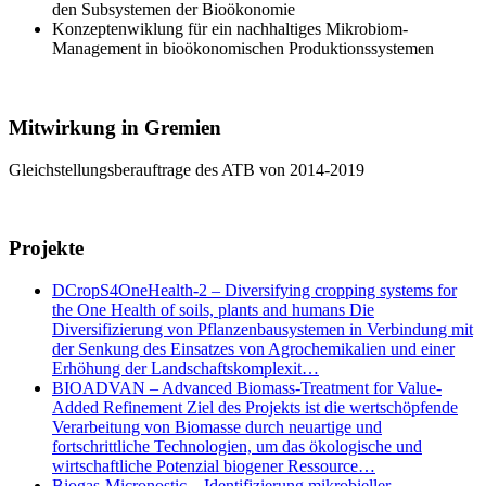
den Subsystemen der Bioökonomie
Konzeptenwiklung für ein nachhaltiges Mikrobiom-
Management in bioökonomischen Produktionssystemen
Mitwirkung in Gremien
Gleichstellungsberauftrage des ATB von 2014-2019
Projekte
DCropS4OneHealth-2 – Diversifying cropping systems for
the One Health of soils, plants and humans Die
Diversifizierung von Pflanzenbausystemen in Verbindung mit
der Senkung des Einsatzes von Agrochemikalien und einer
Erhöhung der Landschaftskomplexit…
BIOADVAN – Advanced Biomass-Treatment for Value-
Added Refinement Ziel des Projekts ist die wertschöpfende
Verarbeitung von Biomasse durch neuartige und
fortschrittliche Technologien, um das ökologische und
wirtschaftliche Potenzial biogener Ressource…
Biogas-Micronostic – Identifizierung mikrobieller