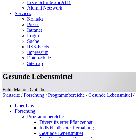
Erste Schritte am ATB
Alumni Netzwerk
Services
Kontakt
Presse
Intranet
Login
Suche
RSS-Feeds
Impressum
Datenschutz
Sitemap
Gesunde Lebensmittel
Foto: Manuel Gutjahr
Startseite
/
Forschung
/
Programmbereiche
/
Gesunde Lebensmittel
/
Über Uns
Forschung
Programmbereiche
Diversifizierter Pflanzenbau
Individualisierte Tierhaltung
Gesunde Lebensmittel