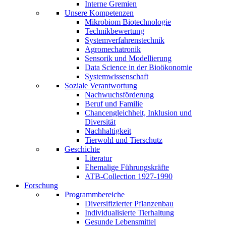
Interne Gremien
Unsere Kompetenzen
Mikrobiom Biotechnologie
Technikbewertung
Systemverfahrenstechnik
Agromechatronik
Sensorik und Modellierung
Data Science in der Bioökonomie
Systemwissenschaft
Soziale Verantwortung
Nachwuchsförderung
Beruf und Familie
Chancengleichheit, Inklusion und
Diversität
Nachhaltigkeit
Tierwohl und Tierschutz
Geschichte
Literatur
Ehemalige Führungskräfte
ATB-Collection 1927-1990
Forschung
Programmbereiche
Diversifizierter Pflanzenbau
Individualisierte Tierhaltung
Gesunde Lebensmittel