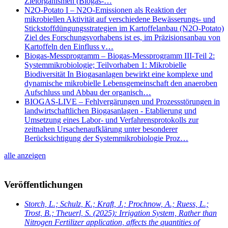
Zielorganismen (Biogas-…
N2O-Potato I – N2O-Emissionen als Reaktion der
mikrobiellen Aktivität auf verschiedene Bewässerungs- und
Stickstoffdüngungsstrategien im Kartoffelanbau (N2O-Potato)
Ziel des Forschungsvorhabens ist es, im Präzisionsanbau von
Kartoffeln den Einfluss v…
Biogas-Messprogramm – Biogas-Messprogramm III-Teil 2:
Systemmikrobiologie; Teilvorhaben 1: Mikrobielle
Biodiversität In Biogasanlagen bewirkt eine komplexe und
dynamische mikrobielle Lebensgemeinschaft den anaeroben
Aufschluss und Abbau der organisch…
BIOGAS-LIVE – Fehlvergärungen und Prozessstörungen in
landwirtschaftlichen Biogasanlagen - Etablierung und
Umsetzung eines Labor- und Verfahrensprotokolls zur
zeitnahen Ursachenaufklärung unter besonderer
Berücksichtigung der Systemmikrobiologie Proz…
alle anzeigen
Veröffentlichungen
Storch, L.; Schulz, K.; Kraft, J.; Prochnow, A.; Ruess, L.;
Trost, B.; Theuerl, S.
(2025): Irrigation System, Rather than
Nitrogen Fertilizer application, affects the quantities of