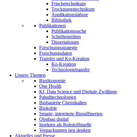
Frischetechnikum
Trocknungstechnikum
Applikationslabore
Bibliothek
Publikationen
Publikationssuche
Schriftenreihen
Dissertationen
Forschungsstrategie
Forschungsdaten
Transfer und Ko-Kreation
Ko-Kreation
Technologietransfer
Unsere Themen
Bioökonomie
One Health
KI, Data Science und Digitale Zwillinge
Paluditechnologien
Biobasierte Chemikalien
Biokohle
Smarte, integrierte Bioraffinerien
Obstbau digital
Insekten als Rohstoffquelle
Verpackungen neu denken
Aktuelles und Presse