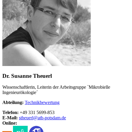
Dr. Susanne Theuerl
Wissenschaftlerin, Leiterin der Arbeitsgruppe `Mikrobielle
Ingenieurökologie´
Abteilung:
Technikbewertung
Telefon:
+49 331 5699-853
E-Mail:
stheuerl@
atb-potsdam.de
Online: