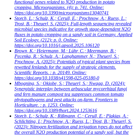
functional genes related to N2O production in potato
cropping. Microorganisms. (4): p. 741. Online:
https://doi.org/10.3390/microorganisms13040741
Storch, L.; Schulz, K.; Cerull, E.; Prochnow, A.; Ruess, L.;
Trost, B.; Theuerl, S.
(2025): Full-length sequencing revealed
microbial species indicative for growth stage-dependent N2O
fluxes in potato cropping on a sandy soil in Germany. Applied
Soil Ecology. (212): p. 0. Online:
https://doi.org/10.1016/j.apsoil.2025.106120
Brown, K.; Heiermann, M.; Lühr, C.; Meermann, B.;
Pecenka, R.; Schulz, A.; Langhammer, N.; Theuerl, S.;
Prochnow, A.
(2025): Potentials of typical plant species from
rewetted fenlands for the supply of strategic elements.
Scientific Reports. : p. 20149. Online:
https://doi.org/10.1038/s41598-025-05180-0
Mbogning, S.; Okiobe, S.; Theuerl, S.; Nwaga, D.
(2024):
Synergistic interplay between arbuscular mycorrhizal fungi
and fern manure compost tea suppresses common tomato
phytopathogens and pest attacks on-farm. Frontiers in
Horticulture. : p. 1253. Online:
https://doi.org/10.3389/fhort.2024.1253616
Storch, L.; Schulz, K.; Rißmann, C.; Cerull, E.; Plakias, A.;
Schlichting, I.; Prochnow, A.; Ruess, L.; Trost, B.; Theuerl, S.
(2023): Nitrogen fertilization and irrigation types do not affect
the overall N2O production potential of a sandy soil, but the