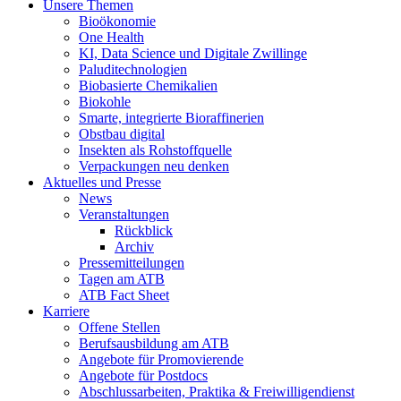
Unsere Themen
Bioökonomie
One Health
KI, Data Science und Digitale Zwillinge
Paluditechnologien
Biobasierte Chemikalien
Biokohle
Smarte, integrierte Bioraffinerien
Obstbau digital
Insekten als Rohstoffquelle
Verpackungen neu denken
Aktuelles und Presse
News
Veranstaltungen
Rückblick
Archiv
Pressemitteilungen
Tagen am ATB
ATB Fact Sheet
Karriere
Offene Stellen
Berufsausbildung am ATB
Angebote für Promovierende
Angebote für Postdocs
Abschlussarbeiten, Praktika & Freiwilligendienst