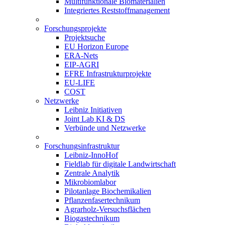
Multifunktionale Biomaterialien
Integriertes Reststoffmanagement
Forschungsprojekte
Projektsuche
EU Horizon Europe
ERA-Nets
EIP-AGRI
EFRE Infrastrukturprojekte
EU-LIFE
COST
Netzwerke
Leibniz Initiativen
Joint Lab KI & DS
Verbünde und Netzwerke
Forschungsinfrastruktur
Leibniz-InnoHof
Fieldlab für digitale Landwirtschaft
Zentrale Analytik
Mikrobiomlabor
Pilotanlage Biochemikalien
Pflanzenfasertechnikum
Agrarholz-Versuchsflächen
Biogastechnikum