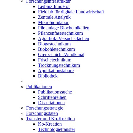
Forschungsinfrastruktur
Leibniz-InnoHof
Fieldlab für digitale Landwirtschaft
Zentrale Analytik
Mikrobiomlabor
Pilotanlage Biochemikalien
Pflanzenfasertechnikum
Agrarholz-Versuchsflächen
Biogastechnikum
Biokohletechnikum
Grenzschicht-Windkanal
Frischetechnikum
Trocknungstechnikum
Applikationslabore
Bibliothek
Publikationen
Publikationssuche
Schriftenreihen
Dissertationen
Forschungsstrategie
Forschungsdaten
Transfer und Ko-Kreation
Ko-Kreation
Technologietransfer