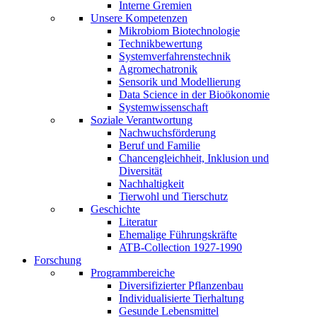
Interne Gremien
Unsere Kompetenzen
Mikrobiom Biotechnologie
Technikbewertung
Systemverfahrenstechnik
Agromechatronik
Sensorik und Modellierung
Data Science in der Bioökonomie
Systemwissenschaft
Soziale Verantwortung
Nachwuchsförderung
Beruf und Familie
Chancengleichheit, Inklusion und
Diversität
Nachhaltigkeit
Tierwohl und Tierschutz
Geschichte
Literatur
Ehemalige Führungskräfte
ATB-Collection 1927-1990
Forschung
Programmbereiche
Diversifizierter Pflanzenbau
Individualisierte Tierhaltung
Gesunde Lebensmittel