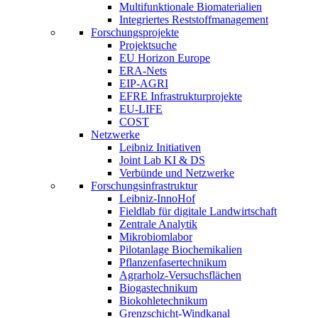
Multifunktionale Biomaterialien
Integriertes Reststoffmanagement
Forschungsprojekte
Projektsuche
EU Horizon Europe
ERA-Nets
EIP-AGRI
EFRE Infrastrukturprojekte
EU-LIFE
COST
Netzwerke
Leibniz Initiativen
Joint Lab KI & DS
Verbünde und Netzwerke
Forschungsinfrastruktur
Leibniz-InnoHof
Fieldlab für digitale Landwirtschaft
Zentrale Analytik
Mikrobiomlabor
Pilotanlage Biochemikalien
Pflanzenfasertechnikum
Agrarholz-Versuchsflächen
Biogastechnikum
Biokohletechnikum
Grenzschicht-Windkanal