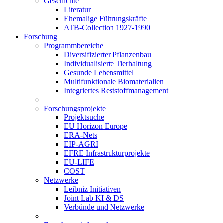
Geschichte
Literatur
Ehemalige Führungskräfte
ATB-Collection 1927-1990
Forschung
Programmbereiche
Diversifizierter Pflanzenbau
Individualisierte Tierhaltung
Gesunde Lebensmittel
Multifunktionale Biomaterialien
Integriertes Reststoffmanagement
Forschungsprojekte
Projektsuche
EU Horizon Europe
ERA-Nets
EIP-AGRI
EFRE Infrastrukturprojekte
EU-LIFE
COST
Netzwerke
Leibniz Initiativen
Joint Lab KI & DS
Verbünde und Netzwerke