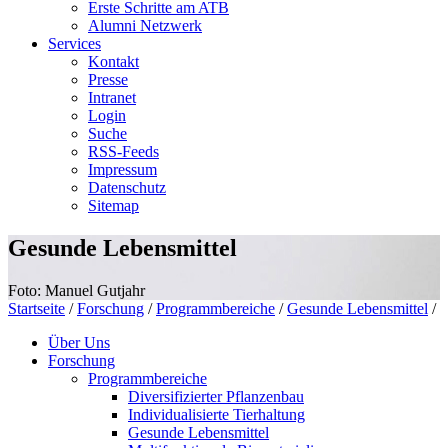
Erste Schritte am ATB
Alumni Netzwerk
Services
Kontakt
Presse
Intranet
Login
Suche
RSS-Feeds
Impressum
Datenschutz
Sitemap
Gesunde Lebensmittel
Foto: Manuel Gutjahr
Startseite
/
Forschung
/
Programmbereiche
/
Gesunde Lebensmittel
/
Über Uns
Forschung
Programmbereiche
Diversifizierter Pflanzenbau
Individualisierte Tierhaltung
Gesunde Lebensmittel