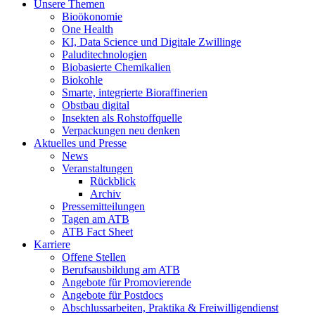
Unsere Themen
Bioökonomie
One Health
KI, Data Science und Digitale Zwillinge
Paluditechnologien
Biobasierte Chemikalien
Biokohle
Smarte, integrierte Bioraffinerien
Obstbau digital
Insekten als Rohstoffquelle
Verpackungen neu denken
Aktuelles und Presse
News
Veranstaltungen
Rückblick
Archiv
Pressemitteilungen
Tagen am ATB
ATB Fact Sheet
Karriere
Offene Stellen
Berufsausbildung am ATB
Angebote für Promovierende
Angebote für Postdocs
Abschlussarbeiten, Praktika & Freiwilligendienst