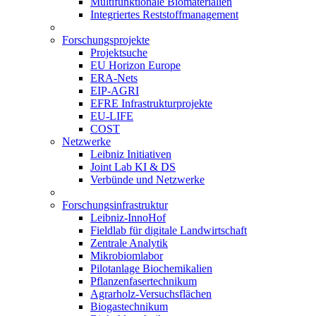
Multifunktionale Biomaterialien
Integriertes Reststoffmanagement
Forschungsprojekte
Projektsuche
EU Horizon Europe
ERA-Nets
EIP-AGRI
EFRE Infrastrukturprojekte
EU-LIFE
COST
Netzwerke
Leibniz Initiativen
Joint Lab KI & DS
Verbünde und Netzwerke
Forschungsinfrastruktur
Leibniz-InnoHof
Fieldlab für digitale Landwirtschaft
Zentrale Analytik
Mikrobiomlabor
Pilotanlage Biochemikalien
Pflanzenfasertechnikum
Agrarholz-Versuchsflächen
Biogastechnikum