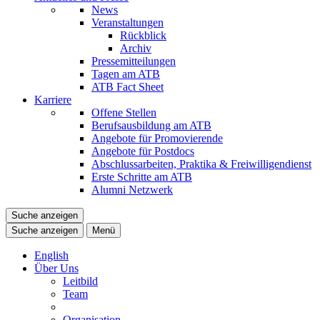
News
Veranstaltungen
Rückblick
Archiv
Pressemitteilungen
Tagen am ATB
ATB Fact Sheet
Karriere
Offene Stellen
Berufsausbildung am ATB
Angebote für Promovierende
Angebote für Postdocs
Abschlussarbeiten, Praktika & Freiwilligendienst
Erste Schritte am ATB
Alumni Netzwerk
Suche anzeigen
Suche anzeigen
Menü
English
Über Uns
Leitbild
Team
Organisation