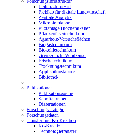
Forschungsinfrastruktur
Leibniz-InnoHof
Fieldlab für digitale Landwirtschaft
Zentrale Analytik
Mikrobiomlabor
Pilotanlage Biochemikalien
Pflanzenfasertechnikum
Agrarholz-Versuchsflächen
Biogastechnikum
Biokohletechnikum
Grenzschicht-Windkanal
Frischetechnikum
Trocknungstechnikum
Applikationslabore
Bibliothek
Publikationen
Publikationssuche
Schriftenreihen
Dissertationen
Forschungsstrategie
Forschungsdaten
Transfer und Ko-Kreation
Ko-Kreation
Technologietransfer