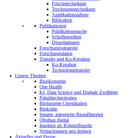
Frischetechnikum
Trocknungstechnikum
Applikationslabore
Bibliothek
Publikationen
Publikationssuche
Schriftenreihen
Dissertationen
Forschungsstrategie
Forschungsdaten
Transfer und Ko-Kreation
Ko-Kreation
Technologietransfer
Unsere Themen
Bioökonomie
One Health
KI, Data Science und Digitale Zwillinge
Paluditechnologien
Biobasierte Chemikalien
Biokohle
Smarte, integrierte Bioraffinerien
Obstbau digital
Insekten als Rohstoffquelle
Verpackungen neu denken
Aktuelles und Presse