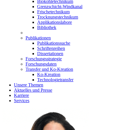
Biokohletechnikum
Grenzschicht-Windkanal
Frischetechnikum
Trocknungstechnikum
Applikationslabore
Bibliothek
Publikationen
Publikationssuche
Schriftenreihen
Dissertationen
Forschungsstrategie
Forschungsdaten
Transfer und Ko-Kreation
Ko-Kreation
Technologietransfer
Unsere Themen
Aktuelles und Presse
Karriere
Services