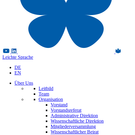
Leichte Sprache
DE
EN
Über Uns
Leitbild
Team
Organisation
Vorstand
Vorstandsreferat
Administrative Direktion
Wissenschaftliche Direktion
Mitgliederversammlung
Wissenschaftlicher Beirat