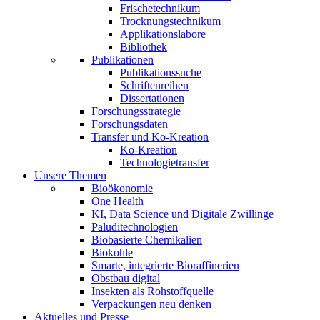
Frischetechnikum
Trocknungstechnikum
Applikationslabore
Bibliothek
Publikationen
Publikationssuche
Schriftenreihen
Dissertationen
Forschungsstrategie
Forschungsdaten
Transfer und Ko-Kreation
Ko-Kreation
Technologietransfer
Unsere Themen
Bioökonomie
One Health
KI, Data Science und Digitale Zwillinge
Paluditechnologien
Biobasierte Chemikalien
Biokohle
Smarte, integrierte Bioraffinerien
Obstbau digital
Insekten als Rohstoffquelle
Verpackungen neu denken
Aktuelles und Presse