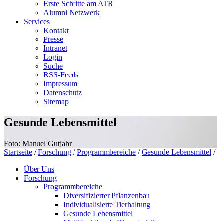
Erste Schritte am ATB
Alumni Netzwerk
Services
Kontakt
Presse
Intranet
Login
Suche
RSS-Feeds
Impressum
Datenschutz
Sitemap
Gesunde Lebensmittel
Foto: Manuel Gutjahr
Startseite
/
Forschung
/
Programmbereiche
/
Gesunde Lebensmittel
/
Über Uns
Forschung
Programmbereiche
Diversifizierter Pflanzenbau
Individualisierte Tierhaltung
Gesunde Lebensmittel