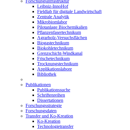
Forschungsinfrastruktur
Leibniz-InnoHof
Fieldlab für digitale Landwirtschaft
Zentrale Analytik
Mikrobiomlabor
Pilotanlage Biochemikalien
Pflanzenfasertechnikum
Agrarholz-Versuchsflächen
Biogastechnikum
Biokohletechnikum
Grenzschicht-Windkanal
Frischetechnikum
Trocknungstechnikum
Applikationslabore
Bibliothek
Publikationen
Publikationssuche
Schriftenreihen
Dissertationen
Forschungsstrategie
Forschungsdaten
Transfer und Ko-Kreation
Ko-Kreation
Technologietransfer