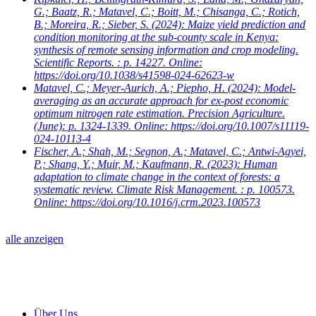
G.; Baatz, R.; Matavel, C.; Boitt, M.; Chisanga, C.; Rotich,
B.; Moreira, R.; Sieber, S.
(2024): Maize yield prediction and
condition monitoring at the sub-county scale in Kenya:
synthesis of remote sensing information and crop modeling.
Scientific Reports. : p. 14227. Online:
https://doi.org/10.1038/s41598-024-62623-w
Matavel, C.; Meyer-Aurich, A.; Piepho, H.
(2024): Model-
averaging as an accurate approach for ex-post economic
optimum nitrogen rate estimation. Precision Agriculture.
(June): p. 1324-1339. Online: https://doi.org/10.1007/s11119-
024-10113-4
Fischer, A.; Shah, M.; Segnon, A.; Matavel, C.; Antwi-Agyei,
P.; Shang, Y.; Muir, M.; Kaufmann, R.
(2023): Human
adaptation to climate change in the context of forests: a
systematic review. Climate Risk Management. : p. 100573.
Online: https://doi.org/10.1016/j.crm.2023.100573
alle anzeigen
Über Uns