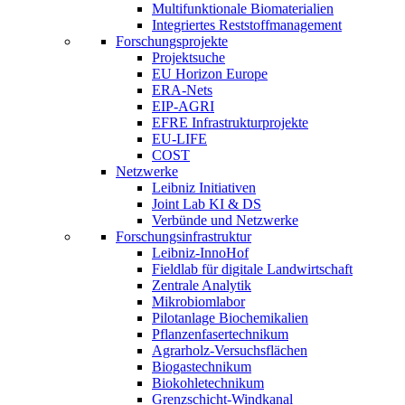
Multifunktionale Biomaterialien
Integriertes Reststoffmanagement
Forschungsprojekte
Projektsuche
EU Horizon Europe
ERA-Nets
EIP-AGRI
EFRE Infrastrukturprojekte
EU-LIFE
COST
Netzwerke
Leibniz Initiativen
Joint Lab KI & DS
Verbünde und Netzwerke
Forschungsinfrastruktur
Leibniz-InnoHof
Fieldlab für digitale Landwirtschaft
Zentrale Analytik
Mikrobiomlabor
Pilotanlage Biochemikalien
Pflanzenfasertechnikum
Agrarholz-Versuchsflächen
Biogastechnikum
Biokohletechnikum
Grenzschicht-Windkanal