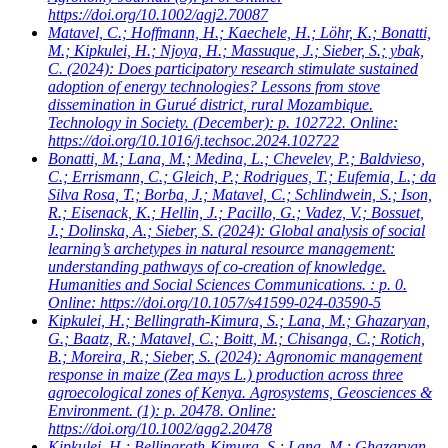
https://doi.org/10.1002/agj2.70087
Matavel, C.; Hoffmann, H.; Kaechele, H.; Löhr, K.; Bonatti,
M.; Kipkulei, H.; Njoya, H.; Massuque, J.; Sieber, S.; ybak,
C.
(2024): Does participatory research stimulate sustained
adoption of energy technologies? Lessons from stove
dissemination in Gurué district, rural Mozambique.
Technology in Society. (December): p. 102722. Online:
https://doi.org/10.1016/j.techsoc.2024.102722
Bonatti, M.; Lana, M.; Medina, L.; Chevelev, P.; Baldvieso,
C.; Errismann, C.; Gleich, P.; Rodrigues, T.; Eufemia, L.; da
Silva Rosa, T.; Borba, J.; Matavel, C.; Schlindwein, S.; Ison,
R.; Eisenack, K.; Hellin, J.; Pacillo, G.; Vadez, V.; Bossuet,
J.; Dolinska, A.; Sieber, S.
(2024): Global analysis of social
learning’s archetypes in natural resource management:
understanding pathways of co-creation of knowledge.
Humanities and Social Sciences Communications. : p. 0.
Online: https://doi.org/10.1057/s41599-024-03590-5
Kipkulei, H.; Bellingrath-Kimura, S.; Lana, M.; Ghazaryan,
G.; Baatz, R.; Matavel, C.; Boitt, M.; Chisanga, C.; Rotich,
B.; Moreira, R.; Sieber, S.
(2024): Agronomic management
response in maize (Zea mays L.) production across three
agroecological zones of Kenya. Agrosystems, Geosciences &
Environment. (1): p. 20478. Online:
https://doi.org/10.1002/agg2.20478
Kipkulei, H.; Bellingrath-Kimura, S.; Lana, M.; Ghazaryan,