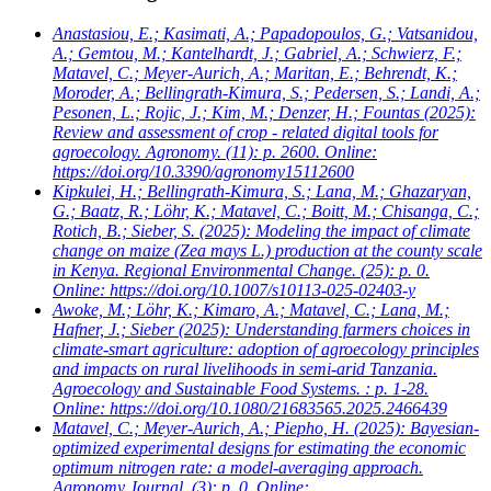
Anastasiou, E.; Kasimati, A.; Papadopoulos, G.; Vatsanidou,
A.; Gemtou, M.; Kantelhardt, J.; Gabriel, A.; Schwierz, F.;
Matavel, C.; Meyer-Aurich, A.; Maritan, E.; Behrendt, K.;
Moroder, A.; Bellingrath-Kimura, S.; Pedersen, S.; Landi, A.;
Pesonen, L.; Rojic, J.; Kim, M.; Denzer, H.; Fountas
(2025):
Review and assessment of crop - related digital tools for
agroecology. Agronomy. (11): p. 2600. Online:
https://doi.org/10.3390/agronomy15112600
Kipkulei, H.; Bellingrath-Kimura, S.; Lana, M.; Ghazaryan,
G.; Baatz, R.; Löhr, K.; Matavel, C.; Boitt, M.; Chisanga, C.;
Rotich, B.; Sieber, S.
(2025): Modeling the impact of climate
change on maize (Zea mays L.) production at the county scale
in Kenya. Regional Environmental Change. (25): p. 0.
Online: https://doi.org/10.1007/s10113-025-02403-y
Awoke, M.; Löhr, K.; Kimaro, A.; Matavel, C.; Lana, M.;
Hafner, J.; Sieber
(2025): Understanding farmers choices in
climate-smart agriculture: adoption of agroecology principles
and impacts on rural livelihoods in semi-arid Tanzania.
Agroecology and Sustainable Food Systems. : p. 1-28.
Online: https://doi.org/10.1080/21683565.2025.2466439
Matavel, C.; Meyer-Aurich, A.; Piepho, H.
(2025): Bayesian-
optimized experimental designs for estimating the economic
optimum nitrogen rate: a model-averaging approach.
Agronomy Journal. (3): p. 0. Online: