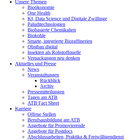
Unsere Themen
Bioökonomie
One Health
KI, Data Science und Digitale Zwillinge
Paluditechnologien
Biobasierte Chemikalien
Biokohle
Smarte, integrierte Bioraffinerien
Obstbau digital
Insekten als Rohstoffquelle
Verpackungen neu denken
Aktuelles und Presse
News
Veranstaltungen
Rückblick
Archiv
Pressemitteilungen
Tagen am ATB
ATB Fact Sheet
Karriere
Offene Stellen
Berufsausbildung am ATB
Angebote für Promovierende
Angebote für Postdocs
Abschlussarbeiten, Praktika & Freiwilligendienst