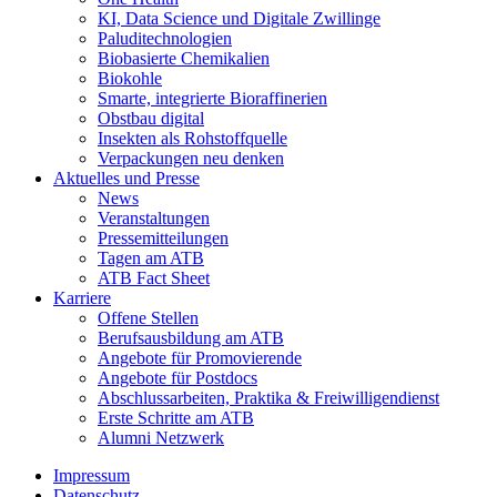
KI, Data Science und Digitale Zwillinge
Paluditechnologien
Biobasierte Chemikalien
Biokohle
Smarte, integrierte Bioraffinerien
Obstbau digital
Insekten als Rohstoffquelle
Verpackungen neu denken
Aktuelles und Presse
News
Veranstaltungen
Pressemitteilungen
Tagen am ATB
ATB Fact Sheet
Karriere
Offene Stellen
Berufsausbildung am ATB
Angebote für Promovierende
Angebote für Postdocs
Abschlussarbeiten, Praktika & Freiwilligendienst
Erste Schritte am ATB
Alumni Netzwerk
Impressum
Datenschutz