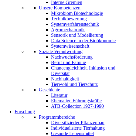
Interne Gremien
Unsere Kompetenzen
Mikrobiom Biotechnologie
Technikbewertung
Systemverfahrenstechnik
Agromechatronik
Sensorik und Modellierung
Data Science in der Bioökonomie
Systemwissenschaft
Soziale Verantwortung
Nachwuchsförderung
Beruf und Familie
Chancengleichheit, Inklusion und
Diversität
Nachhaltigkeit
Tierwohl und Tierschutz
Geschichte
Literatur
Ehemalige Führungskräfte
ATB-Collection 1927-1990
Forschung
Programmbereiche
Diversifizierter Pflanzenbau
Individualisierte Tierhaltung
Gesunde Lebensmittel