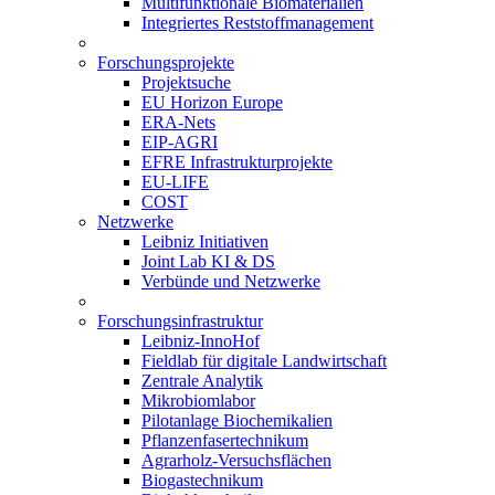
Multifunktionale Biomaterialien
Integriertes Reststoffmanagement
Forschungsprojekte
Projektsuche
EU Horizon Europe
ERA-Nets
EIP-AGRI
EFRE Infrastrukturprojekte
EU-LIFE
COST
Netzwerke
Leibniz Initiativen
Joint Lab KI & DS
Verbünde und Netzwerke
Forschungsinfrastruktur
Leibniz-InnoHof
Fieldlab für digitale Landwirtschaft
Zentrale Analytik
Mikrobiomlabor
Pilotanlage Biochemikalien
Pflanzenfasertechnikum
Agrarholz-Versuchsflächen
Biogastechnikum