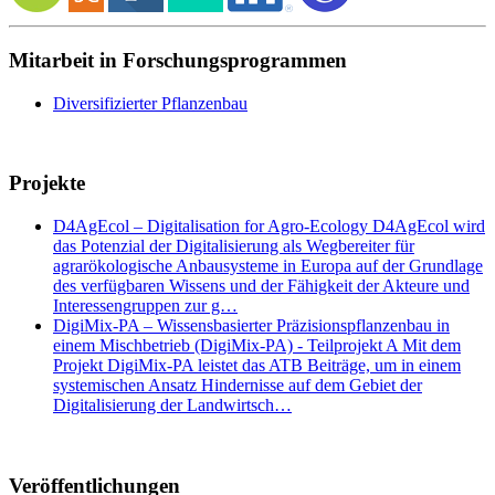
Mitarbeit in Forschungsprogrammen
Diversifizierter Pflanzenbau
Projekte
D4AgEcol – Digitalisation for Agro-Ecology D4AgEcol wird
das Potenzial der Digitalisierung als Wegbereiter für
agrarökologische Anbausysteme in Europa auf der Grundlage
des verfügbaren Wissens und der Fähigkeit der Akteure und
Interessengruppen zur g…
DigiMix-PA – Wissensbasierter Präzisionspflanzenbau in
einem Mischbetrieb (DigiMix-PA) - Teilprojekt A Mit dem
Projekt DigiMix-PA leistet das ATB Beiträge, um in einem
systemischen Ansatz Hindernisse auf dem Gebiet der
Digitalisierung der Landwirtsch…
Veröffentlichungen