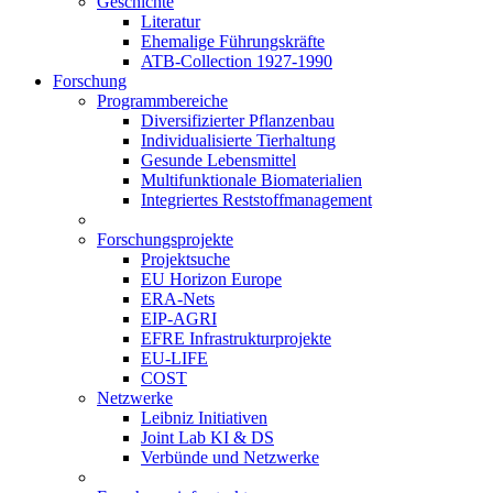
Geschichte
Literatur
Ehemalige Führungskräfte
ATB-Collection 1927-1990
Forschung
Programmbereiche
Diversifizierter Pflanzenbau
Individualisierte Tierhaltung
Gesunde Lebensmittel
Multifunktionale Biomaterialien
Integriertes Reststoffmanagement
Forschungsprojekte
Projektsuche
EU Horizon Europe
ERA-Nets
EIP-AGRI
EFRE Infrastrukturprojekte
EU-LIFE
COST
Netzwerke
Leibniz Initiativen
Joint Lab KI & DS
Verbünde und Netzwerke