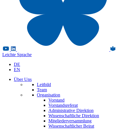
Leichte Sprache
DE
EN
Über Uns
Leitbild
Team
Organisation
Vorstand
Vorstandsreferat
Administrative Direktion
Wissenschaftliche Direktion
Mitgliederversammlung
Wissenschaftlicher Beirat