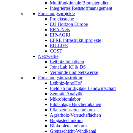
Multifunktionale Biomaterialien
Integriertes Reststoffmanagement
Forschungsprojekte
Projektsuche
EU Horizon Europe
ERA-Nets
EIP-AGRI
EFRE Infrastrukturprojekte
EU-LIFE
COST
Netzwerke
Leibniz Initiativen
Joint Lab KI & DS
Verbünde und Netzwerke
Forschungsinfrastruktur
Leibniz-InnoHof
Fieldlab für digitale Landwirtschaft
Zentrale Analytik
Mikrobiomlabor
Pilotanlage Biochemikalien
Pflanzenfasertechnikum
Agrarholz-Versuchsflächen
Biogastechnikum
Biokohletechnikum
Grenzschicht-Windkanal