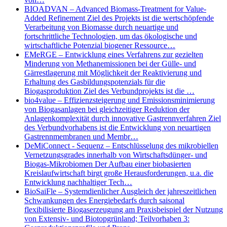
BIOADVAN – Advanced Biomass-Treatment for Value-
Added Refinement Ziel des Projekts ist die wertschöpfende
Verarbeitung von Biomasse durch neuartige und
fortschrittliche Technologien, um das ökologische und
wirtschaftliche Potenzial biogener Ressource…
EMeRGE – Entwicklung eines Verfahrens zur gezielten
Minderung von Methanemissionen bei der Gülle- und
Gärrestlagerung mit Möglichkeit der Reaktivierung und
Erhaltung des Gasbildungspotenzials für die
Biogasproduktion Ziel des Verbundprojekts ist die …
bio4value – Effizienzsteigerung und Emissionsminimierung
von Biogasanlagen bei gleichzeitiger Reduktion der
Anlagenkomplexität durch innovative Gastrennverfahren Ziel
des Verbundvorhabens ist die Entwicklung von neuartigen
Gastrennmembranen und Membr…
DeMiConnect - Sequenz – Entschlüsselung des mikrobiellen
Vernetzungsgrades innerhalb von Wirtschaftsdünger- und
Biogas-Mikrobiomen Der Aufbau einer biobasierten
Kreislaufwirtschaft birgt große Herausforderungen, u.a. die
Entwicklung nachhaltiger Tech…
BioSaiFle – Systemdienlicher Ausgleich der jahreszeitlichen
Schwankungen des Energiebedarfs durch saisonal
flexibilisierte Biogaserzeugung am Praxisbeispiel der Nutzung
von Extensiv- und Biotopgrünland; Teilvorhaben 3: