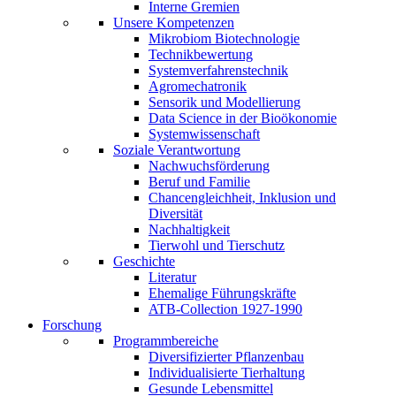
Interne Gremien
Unsere Kompetenzen
Mikrobiom Biotechnologie
Technikbewertung
Systemverfahrenstechnik
Agromechatronik
Sensorik und Modellierung
Data Science in der Bioökonomie
Systemwissenschaft
Soziale Verantwortung
Nachwuchsförderung
Beruf und Familie
Chancengleichheit, Inklusion und
Diversität
Nachhaltigkeit
Tierwohl und Tierschutz
Geschichte
Literatur
Ehemalige Führungskräfte
ATB-Collection 1927-1990
Forschung
Programmbereiche
Diversifizierter Pflanzenbau
Individualisierte Tierhaltung
Gesunde Lebensmittel