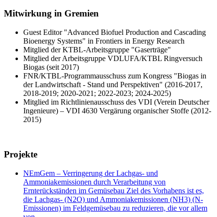
Mitwirkung in Gremien
Guest Editor "Advanced Biofuel Production and Cascading
Bioenergy Systems" in Frontiers in Energy Research
Mitglied der KTBL-Arbeitsgruppe "Gaserträge"
Mitglied der Arbeitsgruppe VDLUFA/KTBL Ringversuch
Biogas (seit 2017)
FNR/KTBL-Programmausschuss zum Kongress "Biogas in
der Landwirtschaft - Stand und Perspektiven" (2016-2017,
2018-2019; 2020-2021; 2022-2023; 2024-2025)
Mitglied im Richtlinienausschuss des VDI (Verein Deutscher
Ingenieure) – VDI 4630 Vergärung organischer Stoffe (2012-
2015)
Projekte
NEmGem – Verringerung der Lachgas- und
Ammoniakemissionen durch Verarbeitung von
Ernterückständen im Gemüsebau Ziel des Vorhabens ist es,
die Lachgas- (N2O) und Ammoniakemissionen (NH3) (N-
Emissionen) im Feldgemüsebau zu reduzieren, die vor allem
von…