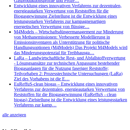
Gasproduktionsprofile und Proze…
Entwicklung eines innovativen Verfahrens zur dezentralen,
energieautarken Verwertung von Reststoffen für die
Biogasgewinnung Zielstellung ist die Entwicklung eines
leistungsstarken Verfahrens zur kampagnenartigen
energetischen Verwertung von flüssige…
M4Models – Wirtschaftsdüngermanagement zur Minderung
von Methanemissionen: Verbesserte Modellierung in
Emissionsinventaren als Unterstützung für politische
Handlungsoptionen (M4Models) Das Projekt M4Models wird
das Minderungspotenzial für Treibhausga…
LaRa – Landwirtschaftliche Rest- und Abfallstoffverwertung
- Lösungsansätze zur technischen Anpassung bestehender
Biogasanlagen für die Nutzung faseriger Reststoffe;
Teilvorhaben 2: Prozesstechnische Untersuchungen (LaRa)
Ziel des Vorhabens ist die E…
EuReffuS-clean biogas – Entwicklung eines innovativen
Verfahrens zur dezentralen, energieautarken Verwertung von
Reststoffen für die Biogasgewinnung (EuReffuS - clean
biogas) Zielstellung ist die Entwicklung eines leistungsstarken
Verfahrens zur kamp…
alle anzeigen