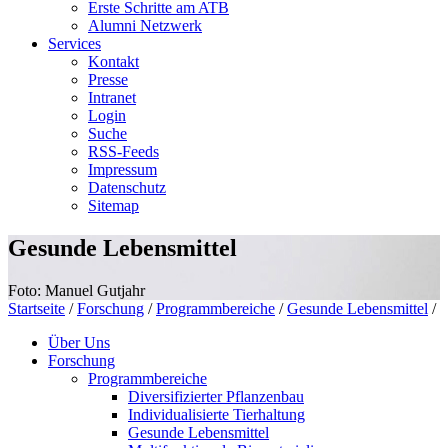
Erste Schritte am ATB
Alumni Netzwerk
Services
Kontakt
Presse
Intranet
Login
Suche
RSS-Feeds
Impressum
Datenschutz
Sitemap
Gesunde Lebensmittel
Foto: Manuel Gutjahr
Startseite
/
Forschung
/
Programmbereiche
/
Gesunde Lebensmittel
/
Über Uns
Forschung
Programmbereiche
Diversifizierter Pflanzenbau
Individualisierte Tierhaltung
Gesunde Lebensmittel