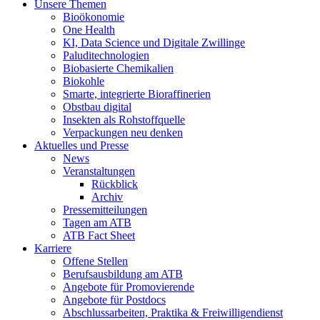
Unsere Themen
Bioökonomie
One Health
KI, Data Science und Digitale Zwillinge
Paluditechnologien
Biobasierte Chemikalien
Biokohle
Smarte, integrierte Bioraffinerien
Obstbau digital
Insekten als Rohstoffquelle
Verpackungen neu denken
Aktuelles und Presse
News
Veranstaltungen
Rückblick
Archiv
Pressemitteilungen
Tagen am ATB
ATB Fact Sheet
Karriere
Offene Stellen
Berufsausbildung am ATB
Angebote für Promovierende
Angebote für Postdocs
Abschlussarbeiten, Praktika & Freiwilligendienst