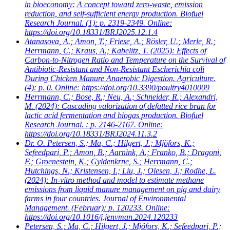
in bioeconomy: A concept toward zero-waste, emission
reduction, and self-sufficient energy production. Biofuel
Research Journal. (1): p. 2319-2349. Online:
https://doi.org/10.18331/BRJ2025.12.1.4
Atanasova, A.; Amon, T.; Friese, A.; Rösler, U.; Merle, R.;
Herrmann, C.; Kraus, A.; Kabelitz, T.
(2025): Effects of
Carbon-to-Nitrogen Ratio and Temperature on the Survival of
Antibiotic-Resistant and Non-Resistant Escherichia coli
During Chicken Manure Anaerobic Digestion. Agriculture.
(4): p. 0. Online: https://doi.org/10.3390/poultry4010009
Herrmann, C.; Bose, R.; Neu, A.; Schneider, R.; Alexandri,
M.
(2024): Cascading valorization of defatted rice bran for
lactic acid fermentation and biogas production. Biofuel
Research Journal. : p. 2146-2167. Online:
https://doi.org/10.18331/BRJ2024.11.3.2
Dr. O. Petersen, S.; Ma, C.; Hilgert, J.; Mjöfors, K.;
Sefeedpari, P.; Amon, B.; Aarnink, A.; Franko, B.; Dragoni,
F.; Groenestein, K.; Gyldenkrne, S.; Herrmann, C.;
Hutchings, N.; Kristensen, I.; Liu, J.; Olesen, J.; Rodhe, L.
(2024): In-vitro method and model to estimate methane
emissions from liquid manure management on pig and dairy
farms in four countries. Journal of Environmental
Management. (Februar): p. 120233. Online:
https://doi.org/10.1016/j.jenvman.2024.120233
Petersen, S.; Ma, C.; Hilgert, J.; Mjöfors, K.; Sefeedpari, P.;