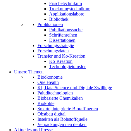
Frischetechnikum
Trocknungstechnikum
Applikationslabore
Bibliothek
Publikationen
Publikationssuche
Schriftenreihen
Dissertationen
Forschungsstrategie
Forschungsdaten
Transfer und Ko-Kreation
Ko-Kreation
Technologietransfer
Unsere Themen
Bioökonomie
One Health
KI, Data Science und Digitale Zwillinge
Paluditechnologien
Biobasierte Chemikalien
Biokohle
Smarte, integrierte Bioraffinerien
Obstbau digital
Insekten als Rohstoffquelle
Verpackungen neu denken
Aktuelles und Presse