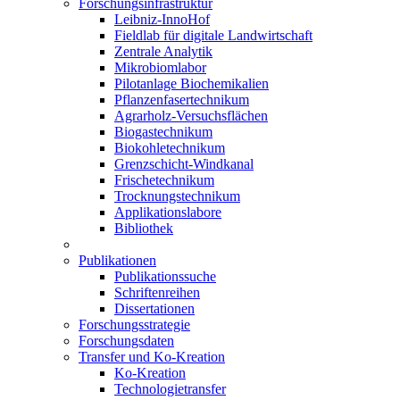
Forschungsinfrastruktur
Leibniz-InnoHof
Fieldlab für digitale Landwirtschaft
Zentrale Analytik
Mikrobiomlabor
Pilotanlage Biochemikalien
Pflanzenfasertechnikum
Agrarholz-Versuchsflächen
Biogastechnikum
Biokohletechnikum
Grenzschicht-Windkanal
Frischetechnikum
Trocknungstechnikum
Applikationslabore
Bibliothek
Publikationen
Publikationssuche
Schriftenreihen
Dissertationen
Forschungsstrategie
Forschungsdaten
Transfer und Ko-Kreation
Ko-Kreation
Technologietransfer