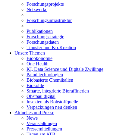
Forschungsprojekte
Netzwerke
Forschungsinfrastruktur
Publikationen
Forschungsstrategie
Forschungsdaten
Transfer und Ko-Kreation
Unsere Themen
Bioökonomie
One Health
KI, Data Science und Digitale Zwillinge
Paluditechnologien
Biobasierte Chemikalien
Biokohle
Smarte, integrierte Bioraffinerien
Obstbau digital
Insekten als Rohstoffquelle
Verpackungen neu denken
Aktuelles und Presse
News
Veranstaltungen
Pressemitteilungen
Tagen am ATB