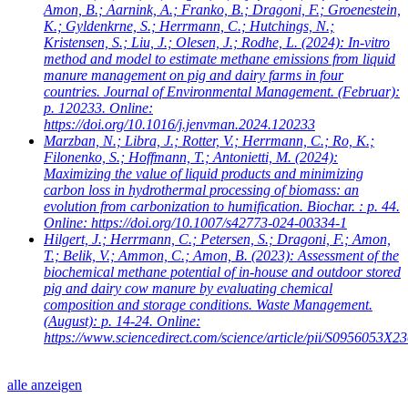
Amon, B.; Aarnink, A.; Franko, B.; Dragoni, F.; Groenestein,
K.; Gyldenkrne, S.; Herrmann, C.; Hutchings, N.;
Kristensen, S.; Liu, J.; Olesen, J.; Rodhe, L.
(2024): In-vitro
method and model to estimate methane emissions from liquid
manure management on pig and dairy farms in four
countries. Journal of Environmental Management. (Februar):
p. 120233. Online:
https://doi.org/10.1016/j.jenvman.2024.120233
Marzban, N.; Libra, J.; Rotter, V.; Herrmann, C.; Ro, K.;
Filonenko, S.; Hoffmann, T.; Antonietti, M.
(2024):
Maximizing the value of liquid products and minimizing
carbon loss in hydrothermal processing of biomass: an
evolution from carbonization to humification. Biochar. : p. 44.
Online: https://doi.org/10.1007/s42773-024-00334-1
Hilgert, J.; Herrmann, C.; Petersen, S.; Dragoni, F.; Amon,
T.; Belik, V.; Ammon, C.; Amon, B.
(2023): Assessment of the
biochemical methane potential of in-house and outdoor stored
pig and dairy cow manure by evaluating chemical
composition and storage conditions. Waste Management.
(August): p. 14-24. Online:
https://www.sciencedirect.com/science/article/pii/S0956053X
alle anzeigen