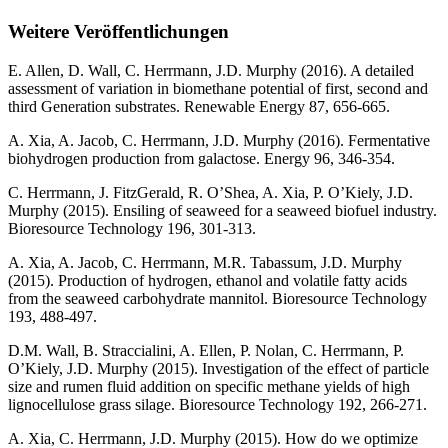
Weitere Veröffentlichungen
E. Allen, D. Wall, C. Herrmann, J.D. Murphy (2016). A detailed
assessment of variation in biomethane potential of first, second and
third Generation substrates. Renewable Energy 87, 656-665.
A. Xia, A. Jacob, C. Herrmann, J.D. Murphy (2016). Fermentative
biohydrogen production from galactose. Energy 96, 346-354.
C. Herrmann, J. FitzGerald, R. O’Shea, A. Xia, P. O’Kiely, J.D.
Murphy (2015). Ensiling of seaweed for a seaweed biofuel industry.
Bioresource Technology 196, 301-313.
A. Xia, A. Jacob, C. Herrmann, M.R. Tabassum, J.D. Murphy
(2015). Production of hydrogen, ethanol and volatile fatty acids
from the seaweed carbohydrate mannitol. Bioresource Technology
193, 488-497.
D.M. Wall, B. Straccialini, A. Ellen, P. Nolan, C. Herrmann, P.
O’Kiely, J.D. Murphy (2015). Investigation of the effect of particle
size and rumen fluid addition on specific methane yields of high
lignocellulose grass silage. Bioresource Technology 192, 266-271.
A. Xia, C. Herrmann, J.D. Murphy (2015). How do we optimize