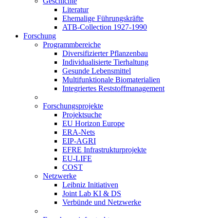
Geschichte
Literatur
Ehemalige Führungskräfte
ATB-Collection 1927-1990
Forschung
Programmbereiche
Diversifizierter Pflanzenbau
Individualisierte Tierhaltung
Gesunde Lebensmittel
Multifunktionale Biomaterialien
Integriertes Reststoffmanagement
Forschungsprojekte
Projektsuche
EU Horizon Europe
ERA-Nets
EIP-AGRI
EFRE Infrastrukturprojekte
EU-LIFE
COST
Netzwerke
Leibniz Initiativen
Joint Lab KI & DS
Verbünde und Netzwerke