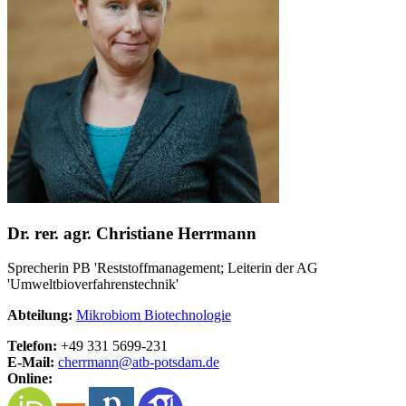
Dr. rer. agr. Christiane Herrmann
Sprecherin PB 'Reststoffmanagement; Leiterin der AG
'Umweltbioverfahrenstechnik'
Abteilung:
Mikrobiom Biotechnologie
Telefon:
+49 331 5699-231
E-Mail:
cherrmann@
atb-potsdam.de
Online: