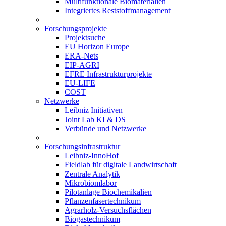
Multifunktionale Biomaterialien
Integriertes Reststoffmanagement
Forschungsprojekte
Projektsuche
EU Horizon Europe
ERA-Nets
EIP-AGRI
EFRE Infrastrukturprojekte
EU-LIFE
COST
Netzwerke
Leibniz Initiativen
Joint Lab KI & DS
Verbünde und Netzwerke
Forschungsinfrastruktur
Leibniz-InnoHof
Fieldlab für digitale Landwirtschaft
Zentrale Analytik
Mikrobiomlabor
Pilotanlage Biochemikalien
Pflanzenfasertechnikum
Agrarholz-Versuchsflächen
Biogastechnikum