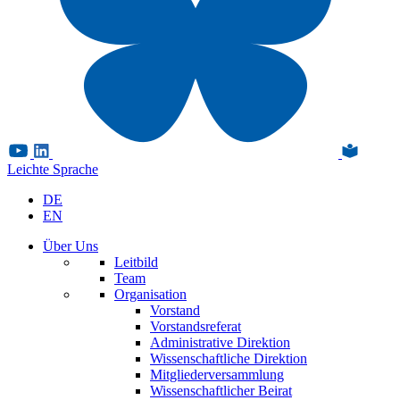
Leichte Sprache
DE
EN
Über Uns
Leitbild
Team
Organisation
Vorstand
Vorstandsreferat
Administrative Direktion
Wissenschaftliche Direktion
Mitgliederversammlung
Wissenschaftlicher Beirat