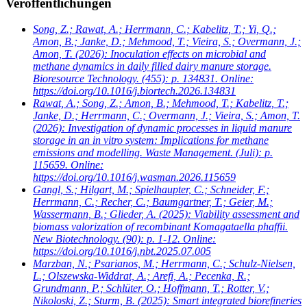
Veröffentlichungen
Song, Z.; Rawat, A.; Herrmann, C.; Kabelitz, T.; Yi, Q.;
Amon, B.; Janke, D.; Mehmood, T.; Vieira, S.; Overmann, J.;
Amon, T.
(2026): Inoculation effects on microbial and
methane dynamics in daily filled dairy manure storage.
Bioresource Technology. (455): p. 134831. Online:
https://doi.org/10.1016/j.biortech.2026.134831
Rawat, A.; Song, Z.; Amon, B.; Mehmood, T.; Kabelitz, T.;
Janke, D.; Herrmann, C.; Overmann, J.; Vieira, S.; Amon, T.
(2026): Investigation of dynamic processes in liquid manure
storage in an in vitro system: Implications for methane
emissions and modelling. Waste Management. (Juli): p.
115659. Online:
https://doi.org/10.1016/j.wasman.2026.115659
Gangl, S.; Hilgart, M.; Spielhaupter, C.; Schneider, F.;
Herrmann, C.; Recher, C.; Baumgartner, T.; Geier, M.;
Wassermann, B.; Glieder, A.
(2025): Viability assessment and
biomass valorization of recombinant Komagataella phaffii.
New Biotechnology. (90): p. 1-12. Online:
https://doi.org/10.1016/j.nbt.2025.07.005
Marzban, N.; Psarianos, M.; Herrmann, C.; Schulz-Nielsen,
L.; Olszewska-Widdrat, A.; Arefi, A.; Pecenka, R.;
Grundmann, P.; Schlüter, O.; Hoffmann, T.; Rotter, V.;
Nikoloski, Z.; Sturm, B.
(2025): Smart integrated biorefineries