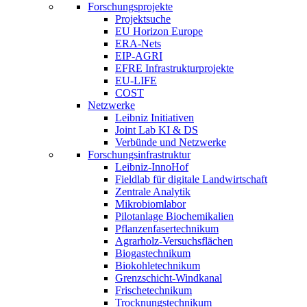
Forschungsprojekte
Projektsuche
EU Horizon Europe
ERA-Nets
EIP-AGRI
EFRE Infrastrukturprojekte
EU-LIFE
COST
Netzwerke
Leibniz Initiativen
Joint Lab KI & DS
Verbünde und Netzwerke
Forschungsinfrastruktur
Leibniz-InnoHof
Fieldlab für digitale Landwirtschaft
Zentrale Analytik
Mikrobiomlabor
Pilotanlage Biochemikalien
Pflanzenfasertechnikum
Agrarholz-Versuchsflächen
Biogastechnikum
Biokohletechnikum
Grenzschicht-Windkanal
Frischetechnikum
Trocknungstechnikum