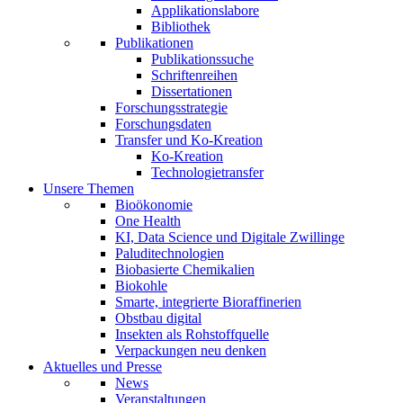
Applikationslabore
Bibliothek
Publikationen
Publikationssuche
Schriftenreihen
Dissertationen
Forschungsstrategie
Forschungsdaten
Transfer und Ko-Kreation
Ko-Kreation
Technologietransfer
Unsere Themen
Bioökonomie
One Health
KI, Data Science und Digitale Zwillinge
Paluditechnologien
Biobasierte Chemikalien
Biokohle
Smarte, integrierte Bioraffinerien
Obstbau digital
Insekten als Rohstoffquelle
Verpackungen neu denken
Aktuelles und Presse
News
Veranstaltungen