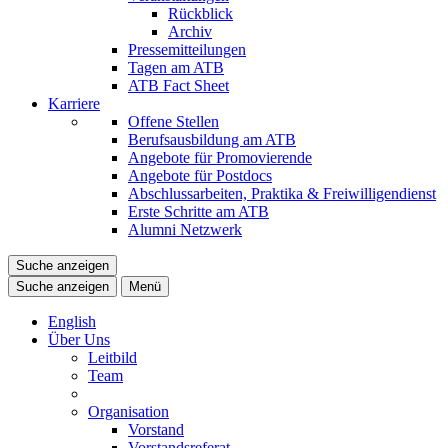
Rückblick
Archiv
Pressemitteilungen
Tagen am ATB
ATB Fact Sheet
Karriere
Offene Stellen
Berufsausbildung am ATB
Angebote für Promovierende
Angebote für Postdocs
Abschlussarbeiten, Praktika & Freiwilligendienst
Erste Schritte am ATB
Alumni Netzwerk
Suche anzeigen
Suche anzeigen
Menü
English
Über Uns
Leitbild
Team
Organisation
Vorstand
Vorstandsreferat