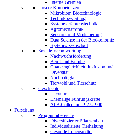
Interne Gremien
Unsere Kompetenzen
Mikrobiom Biotechnologie
Technikbewertung
Systemverfahrenstechnik
Agromechatronik
Sensorik und Modellierung
Data Science in der Bioökonomie
Systemwissenschaft
Soziale Verantwortung
Nachwuchsförderung
Beruf und Familie
Chancengleichheit, Inklusion und
Diversität
Nachhaltigkeit
Tierwohl und Tierschutz
Geschichte
Literatur
Ehemalige Führungskräfte
ATB-Collection 1927-1990
Forschung
Programmbereiche
Diversifizierter Pflanzenbau
Individualisierte Tierhaltung
Gesunde Lebensmittel