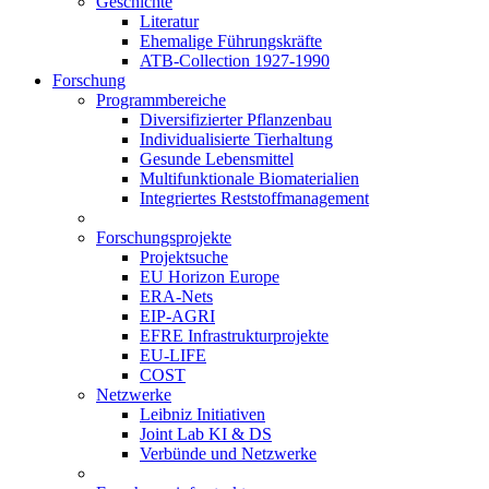
Geschichte
Literatur
Ehemalige Führungskräfte
ATB-Collection 1927-1990
Forschung
Programmbereiche
Diversifizierter Pflanzenbau
Individualisierte Tierhaltung
Gesunde Lebensmittel
Multifunktionale Biomaterialien
Integriertes Reststoffmanagement
Forschungsprojekte
Projektsuche
EU Horizon Europe
ERA-Nets
EIP-AGRI
EFRE Infrastrukturprojekte
EU-LIFE
COST
Netzwerke
Leibniz Initiativen
Joint Lab KI & DS
Verbünde und Netzwerke