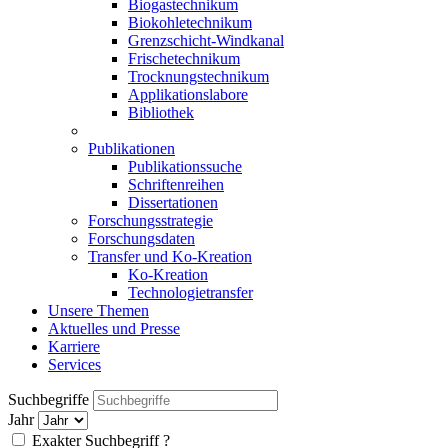
Biogastechnikum
Biokohletechnikum
Grenzschicht-Windkanal
Frischetechnikum
Trocknungstechnikum
Applikationslabore
Bibliothek
Publikationen
Publikationssuche
Schriftenreihen
Dissertationen
Forschungsstrategie
Forschungsdaten
Transfer und Ko-Kreation
Ko-Kreation
Technologietransfer
Unsere Themen
Aktuelles und Presse
Karriere
Services
Suchbegriffe
Jahr
Exakter Suchbegriff
?