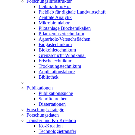
Forschungsinfrastruktur
Leibniz-InnoHof
Fieldlab für digitale Landwirtschaft
Zentrale Analytik
Mikrobiomlabor
Pilotanlage Biochemikalien
Pflanzenfasertechnikum
Agrarholz-Versuchsflächen
Biogastechnikum
Biokohletechnikum
Grenzschicht-Windkanal
Frischetechnikum
Trocknungstechnikum
Applikationslabore
Bibliothek
Publikationen
Publikationssuche
Schriftenreihen
Dissertationen
Forschungsstrategie
Forschungsdaten
Transfer und Ko-Kreation
Ko-Kreation
Technologietransfer