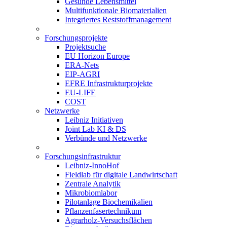
Gesunde Lebensmittel
Multifunktionale Biomaterialien
Integriertes Reststoffmanagement
Forschungsprojekte
Projektsuche
EU Horizon Europe
ERA-Nets
EIP-AGRI
EFRE Infrastrukturprojekte
EU-LIFE
COST
Netzwerke
Leibniz Initiativen
Joint Lab KI & DS
Verbünde und Netzwerke
Forschungsinfrastruktur
Leibniz-InnoHof
Fieldlab für digitale Landwirtschaft
Zentrale Analytik
Mikrobiomlabor
Pilotanlage Biochemikalien
Pflanzenfasertechnikum
Agrarholz-Versuchsflächen