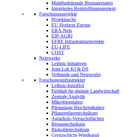
Multifunktionale Biomaterialien
Integriertes Reststoffmanagement
Forschungsprojekte
Projektsuche
EU Horizon Europe
ERA-Nets
EIP-AGRI
EFRE Infrastrukturprojekte
EU-LIFE
COST
Netzwerke
Leibniz Initiativen
Joint Lab KI & DS
Verbünde und Netzwerke
Forschungsinfrastruktur
Leibniz-InnoHof
Fieldlab für digitale Landwirtschaft
Zentrale Analytik
Mikrobiomlabor
Pilotanlage Biochemikalien
Pflanzenfasertechnikum
Agrarholz-Versuchsflächen
Biogastechnikum
Biokohletechnikum
Grenzschicht-Windkanal