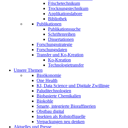
Frischetechnikum
Trocknungstechnikum
Applikationslabore
Bibliothek
Publikationen
Publikationssuche
Schriftenreihen
Dissertationen
Forschungsstrategie
Forschungsdaten
Transfer und Ko-Kreation
Ko-Kreation
Technologietransfer
Unsere Themen
Bioökonomie
One Health
KI, Data Science und Digitale Zwillinge
Paluditechnologien
Biobasierte Chemikalien
Biokohle
Smarte, integrierte Bioraffinerien
Obstbau digital
Insekten als Rohstoffquelle
Verpackungen neu denken
Aktuelles und Presse