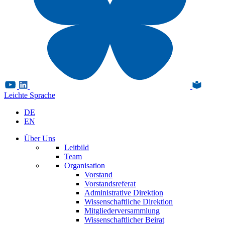
Leichte Sprache
DE
EN
Über Uns
Leitbild
Team
Organisation
Vorstand
Vorstandsreferat
Administrative Direktion
Wissenschaftliche Direktion
Mitgliederversammlung
Wissenschaftlicher Beirat