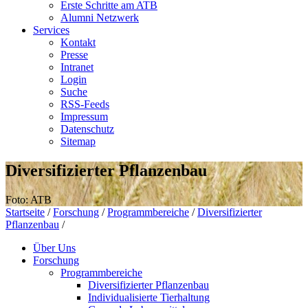
Erste Schritte am ATB
Alumni Netzwerk
Services
Kontakt
Presse
Intranet
Login
Suche
RSS-Feeds
Impressum
Datenschutz
Sitemap
Diversifizierter Pflanzenbau
Foto: ATB
Startseite
/
Forschung
/
Programmbereiche
/
Diversifizierter
Pflanzenbau
/
Über Uns
Forschung
Programmbereiche
Diversifizierter Pflanzenbau
Individualisierte Tierhaltung