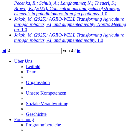
Pecenka, R.; Schulz, A.; Langhammer, N.; Theuerl, S.;
Brown, K.
(2025): Concentrations and yields of strategic
elements in paludibiomass from fen peatlands.
1.0
Jakob, M.
(2025): AGRO-WELL Transforming Agriculture
through robotics, AI, and augmented reality, Nordic Meeting
on.
1.0
Jakob, M.
(2025): AGRO-WELL Transforming Agriculture
through robotics, AI, and augmented reality.
1.0
◀
von 42
▶
Über Uns
Leitbild
Team
Organisation
Unsere Kompetenzen
Soziale Verantwortung
Geschichte
Forschung
Programmbereiche