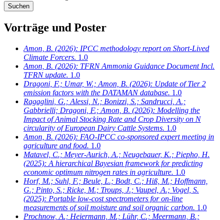
Vorträge und Poster
Amon, B.
(2026): IPCC methodology report on Short-Lived
Climate Forcers.
1.0
Amon, B.
(2026): TFRN Ammonia Guidance Document Incl.
TFRN update.
1.0
Dragoni, F.; Umar, W.; Amon, B.
(2026): Update of Tier 2
emission factors with the DATAMAN database.
1.0
Ragaglini, G.; Alessi, N.; Bonizzi, S.; Sandrucci, A.;
Gabbrielli; Dragoni, F.; Amon, B.
(2026): Modelling the
Impact of Animal Stocking Rate and Crop Diversity on N
circularity of European Dairy Cattle Systems.
1.0
Amon, B.
(2026): FAO-IPCC co-sponsored expert meeting in
agriculture and food.
1.0
Matavel, C.; Meyer-Aurich, A.; Neugebauer, K.; Piepho, H.
(2025): A hierarchical Bayesian framework for predicting
economic optimum nitrogen rates in agriculture.
1.0
Horf, M.; Suhl, F.; Beule, L.; Bodt, C.; Hiß, M.; Hoffmann,
G.; Pinto, S.; Ricke, M.; Troups, J.; Vaupel, A.; Vogel, S.
(2025): Portable low-cost spectrometers for on-line
measurements of soil moisture and soil organic carbon.
1.0
Prochnow, A.; Heiermann, M.; Lühr, C.; Meermann, B.;