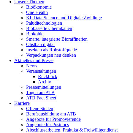
Unsere Themen
Bioökonomie
One Health
KI, Data Science und Digitale Zwillinge
Paluditechnologien
Biobasierte Chemikalien
Biokohle
Smarte, integrierte Bioraffinerien
Obstbau digital
Insekten als Rohstoffquelle
Verpackungen neu denken
Aktuelles und Presse
News
Veranstaltungen
Rückblick
Archiv
Pressemitteilungen
Tagen am ATB
ATB Fact Sheet
Karriere
Offene Stellen
Berufsausbildung am ATB
Angebote für Promovierende
Angebote für Postdocs
Abschlussarbeiten, Praktika & Freiwilligendienst