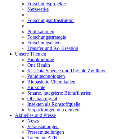
Forschungsprojekte
Netzwerke
Forschungsinfrastruktur
Publikationen
Forschungsstrategie
Forschungsdaten
Transfer und Ko-Kreation
Unsere Themen
Bioökonomie
One Health
KI, Data Science und Digitale Zwillinge
Paluditechnologien
Biobasierte Chemikalien
Biokohle
Smarte, integrierte Bioraffinerien
Obstbau digital
Insekten als Rohstoffquelle
Verpackungen neu denken
Aktuelles und Presse
News
Veranstaltungen
Pressemitteilungen
Tagen am ATB