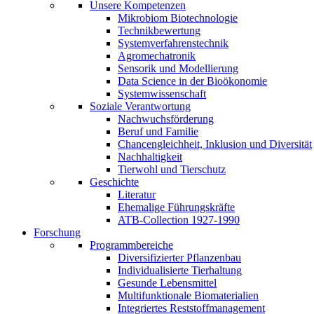
Unsere Kompetenzen
Mikrobiom Biotechnologie
Technikbewertung
Systemverfahrenstechnik
Agromechatronik
Sensorik und Modellierung
Data Science in der Bioökonomie
Systemwissenschaft
Soziale Verantwortung
Nachwuchsförderung
Beruf und Familie
Chancengleichheit, Inklusion und Diversität
Nachhaltigkeit
Tierwohl und Tierschutz
Geschichte
Literatur
Ehemalige Führungskräfte
ATB-Collection 1927-1990
Forschung
Programmbereiche
Diversifizierter Pflanzenbau
Individualisierte Tierhaltung
Gesunde Lebensmittel
Multifunktionale Biomaterialien
Integriertes Reststoffmanagement