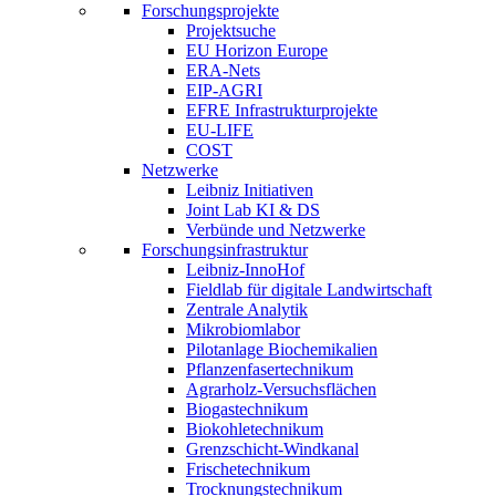
Forschungsprojekte
Projektsuche
EU Horizon Europe
ERA-Nets
EIP-AGRI
EFRE Infrastrukturprojekte
EU-LIFE
COST
Netzwerke
Leibniz Initiativen
Joint Lab KI & DS
Verbünde und Netzwerke
Forschungsinfrastruktur
Leibniz-InnoHof
Fieldlab für digitale Landwirtschaft
Zentrale Analytik
Mikrobiomlabor
Pilotanlage Biochemikalien
Pflanzenfasertechnikum
Agrarholz-Versuchsflächen
Biogastechnikum
Biokohletechnikum
Grenzschicht-Windkanal
Frischetechnikum
Trocknungstechnikum