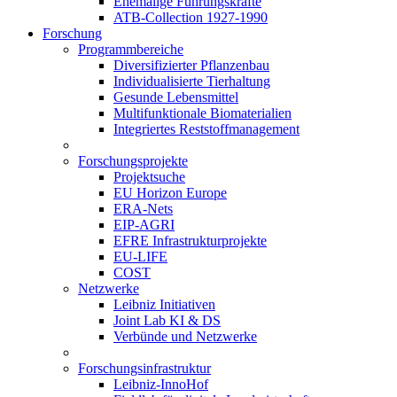
Ehemalige Führungskräfte
ATB-Collection 1927-1990
Forschung
Programmbereiche
Diversifizierter Pflanzenbau
Individualisierte Tierhaltung
Gesunde Lebensmittel
Multifunktionale Biomaterialien
Integriertes Reststoffmanagement
Forschungsprojekte
Projektsuche
EU Horizon Europe
ERA-Nets
EIP-AGRI
EFRE Infrastrukturprojekte
EU-LIFE
COST
Netzwerke
Leibniz Initiativen
Joint Lab KI & DS
Verbünde und Netzwerke
Forschungsinfrastruktur
Leibniz-InnoHof