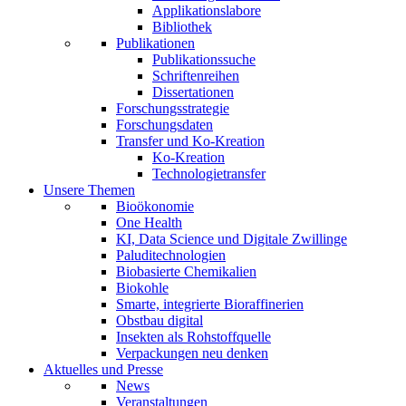
Applikationslabore
Bibliothek
Publikationen
Publikationssuche
Schriftenreihen
Dissertationen
Forschungsstrategie
Forschungsdaten
Transfer und Ko-Kreation
Ko-Kreation
Technologietransfer
Unsere Themen
Bioökonomie
One Health
KI, Data Science und Digitale Zwillinge
Paluditechnologien
Biobasierte Chemikalien
Biokohle
Smarte, integrierte Bioraffinerien
Obstbau digital
Insekten als Rohstoffquelle
Verpackungen neu denken
Aktuelles und Presse
News
Veranstaltungen