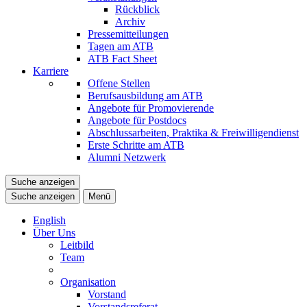
Rückblick
Archiv
Pressemitteilungen
Tagen am ATB
ATB Fact Sheet
Karriere
Offene Stellen
Berufsausbildung am ATB
Angebote für Promovierende
Angebote für Postdocs
Abschlussarbeiten, Praktika & Freiwilligendienst
Erste Schritte am ATB
Alumni Netzwerk
Suche anzeigen
Suche anzeigen
Menü
English
Über Uns
Leitbild
Team
Organisation
Vorstand
Vorstandsreferat