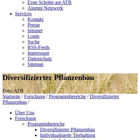
Erste Schritte am ATB
Alumni Netzwerk
Services
Kontakt
Presse
Intranet
Login
Suche
RSS-Feeds
Impressum
Datenschutz
Sitemap
Diversifizierter Pflanzenbau
Foto: ATB
Startseite
/
Forschung
/
Programmbereiche
/
Diversifizierter
Pflanzenbau
/
Über Uns
Forschung
Programmbereiche
Diversifizierter Pflanzenbau
Individualisierte Tierhaltung