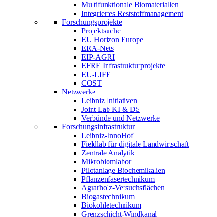
Multifunktionale Biomaterialien
Integriertes Reststoffmanagement
Forschungsprojekte
Projektsuche
EU Horizon Europe
ERA-Nets
EIP-AGRI
EFRE Infrastrukturprojekte
EU-LIFE
COST
Netzwerke
Leibniz Initiativen
Joint Lab KI & DS
Verbünde und Netzwerke
Forschungsinfrastruktur
Leibniz-InnoHof
Fieldlab für digitale Landwirtschaft
Zentrale Analytik
Mikrobiomlabor
Pilotanlage Biochemikalien
Pflanzenfasertechnikum
Agrarholz-Versuchsflächen
Biogastechnikum
Biokohletechnikum
Grenzschicht-Windkanal