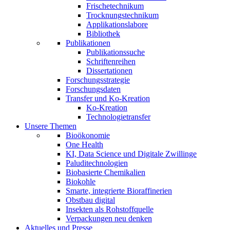
Frischetechnikum
Trocknungstechnikum
Applikationslabore
Bibliothek
Publikationen
Publikationssuche
Schriftenreihen
Dissertationen
Forschungsstrategie
Forschungsdaten
Transfer und Ko-Kreation
Ko-Kreation
Technologietransfer
Unsere Themen
Bioökonomie
One Health
KI, Data Science und Digitale Zwillinge
Paluditechnologien
Biobasierte Chemikalien
Biokohle
Smarte, integrierte Bioraffinerien
Obstbau digital
Insekten als Rohstoffquelle
Verpackungen neu denken
Aktuelles und Presse