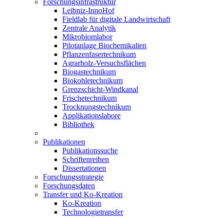
Forschungsinfrastruktur
Leibniz-InnoHof
Fieldlab für digitale Landwirtschaft
Zentrale Analytik
Mikrobiomlabor
Pilotanlage Biochemikalien
Pflanzenfasertechnikum
Agrarholz-Versuchsflächen
Biogastechnikum
Biokohletechnikum
Grenzschicht-Windkanal
Frischetechnikum
Trocknungstechnikum
Applikationslabore
Bibliothek
Publikationen
Publikationssuche
Schriftenreihen
Dissertationen
Forschungsstrategie
Forschungsdaten
Transfer und Ko-Kreation
Ko-Kreation
Technologietransfer