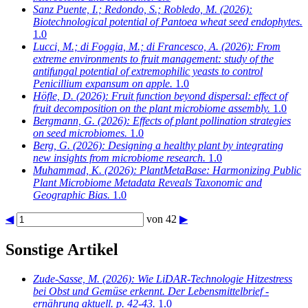
Sanz Puente, I.; Redondo, S.; Robledo, M.
(2026):
Biotechnological potential of Pantoea wheat seed endophytes.
1.0
Lucci, M.; di Foggia, M.; di Francesco, A.
(2026): From
extreme environments to fruit management: study of the
antifungal potential of extremophilic yeasts to control
Penicillium expansum on apple.
1.0
Höfle, D.
(2026): Fruit function beyond dispersal: effect of
fruit decomposition on the plant microbiome assembly.
1.0
Bergmann, G.
(2026): Effects of plant pollination strategies
on seed microbiomes.
1.0
Berg, G.
(2026): Designing a healthy plant by integrating
new insights from microbiome research.
1.0
Muhammad, K.
(2026): PlantMetaBase: Harmonizing Public
Plant Microbiome Metadata Reveals Taxonomic and
Geographic Bias.
1.0
◀
von 42
▶
Sonstige Artikel
Zude-Sasse, M.
(2026): Wie LiDAR-Technologie Hitzestress
bei Obst und Gemüse erkennt. Der Lebensmittelbrief -
ernährung aktuell. p. 42-43.
1.0