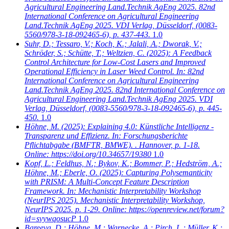
Agricultural Engineering Land.Technik AgEng 2025. 82nd
International Conference on Agricultural Engineering
Land.Technik AgEng 2025. VDI Verlag, Düsseldorf, (0083-
5560/978-3-18-092465-6), p. 437-443.
1.0
Suhr, D.; Tessaro, V.; Koch, K.; Jalali, A.; Dworak, V.;
Schröder, S.; Schütte, T.; Weltzien, C.
(2025): A Feedback
Control Architecture for Low-Cost Lasers and Improved
Operational Efficiency in Laser Weed Control. In: 82nd
International Conference on Agricultural Engineering
Land.Technik AgEng 2025. 82nd International Conference on
Agricultural Engineering Land.Technik AgEng 2025. VDI
Verlag, Düsseldorf, (0083-5560/978-3-18-092465-6), p. 445-
450.
1.0
Höhne, M.
(2025): Explaining 4.0: Künstliche Intelligenz -
Transparenz und Effizienz. In: Forschungsberichte
Pflichtabgabe (BMFTR, BMWE). . Hannover, p. 1-18.
Online: https://doi.org/10.34657/19380
1.0
Kopf, L.; Feldhus, N.; Bykov, K.; Bommer, P.; Hedström, A.;
Höhne, M.; Eberle, O.
(2025): Capturing Polysemanticity
with PRISM: A Multi-Concept Feature Description
Framework. In: Mechanistic Interpretability Workshop
(NeurIPS 2025). Mechanistic Interpretability Workshop,
NeurIPS 2025. p. 1-29. Online: https://openreview.net/forum?
id=svywqosucP
1.0
Bareeva, D.; Höhne, M.; Warnecke, A.; Pirch, L.; Müller, K.;