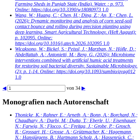
Farming Sheds in Punjab State (India). Water. : p. 973.
Online: https://doi.org/10.3390/w18080973
1.0
Wang, W.; Huang, C.; Chen, H.; Ding, Z.; An, X.; Chen, L.
(2026): Dynamic monitoring and analysis of corn seed-soil
contact bounce and rolling during precision planting using
deep learning. Smart Agricultural Technology. (Heft August):
p. 102095. Online:
https://doi.org/10.1016/j.atech.2026.102095
1.0
Wicaksono, W.; Bickel, S.; Peissl, J.; Marzban, N.; Höfle, D.;
Abdelfattah, A.; Antonietti, M.; Berg, G.
(2026): Microbiome
interventions combined with artificial humic acid treatments
for restoring soil bacterial diversity. Sustainable Microbiology.
(2): p. 1-14. Online: https://doi.org/10.1093/sumbio/qvag012
1.0
◀
von 34
▶
Monografien nach Autorenschaft
Thonicke, K.; Rahner, E.; Arneth, A.; Bonn, A.; Borchard, N.;
Chaudhary, A.; Darbi, M.; Dutta, T.; Eberle, U.; Eisenhauer,
N.; Farwig, N.; Flocco, C.; Freitag, J.; Grobe, P.; Grosch,
R.; Grossart, H.; Grosse, A.; Grützmacher, K.; Hagemann,
N.; Hansjürgens, B.; Hartmann Scholz, A.; Hassenrück, C.;