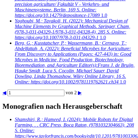
precision agriculture/ Fakultät V - Verkehrs- und
Maschinensysteme. Berlin, 169 S. Online:
https://doi.org/10.14279/depositonce-17089
1.0
Yaghoubi, M.; Tavakoli, H.
(2022): Mechanical Design of
Machine Elements by Graphical Methods. Springer, Cham,
(978-3-031-04329-1/978-3-031-04328-4), 285 S. Online:
https://doi.org/10.1007/978-3-031-04329-1
1.0
Berg, G.; Kusstatscher, P.; Wassermann, B.; Cernava, T.;
Abdelfattah, A.
(2022): Beneficial Microbes for Agriculture:
From Discovery to Applications (Pages: 427-443) in: Good
Microbes in Medicine, Food Production, Biotechnology,
Bioremediation, and Agriculture Editor(s):Frans J. de Bruijn,
Hauke Smidt, Luca S. Cocolin, Michael Sauer, David
Dowling, Linda Thomashow. Wiley Online Library, 16 S.
Online: https://doi.org/10.1002/9781119762621.ch34
1.0
◀
von 2
▶
Monografien nach Herausgeberschaft
Shamshiri, R.; Hameed, I.
(2024): Mobile Robots for Digital
Farming. . . CRC Press, Boca Raton, (9781032304663), 208
S. Online:
https://www.taylorfrancis.com/books/edit/10.1201/9781003306