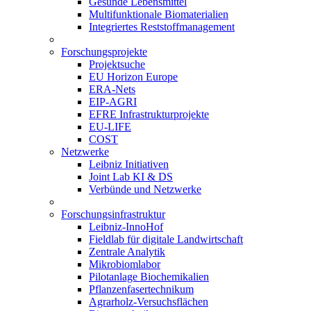
Gesunde Lebensmittel
Multifunktionale Biomaterialien
Integriertes Reststoffmanagement
Forschungsprojekte
Projektsuche
EU Horizon Europe
ERA-Nets
EIP-AGRI
EFRE Infrastrukturprojekte
EU-LIFE
COST
Netzwerke
Leibniz Initiativen
Joint Lab KI & DS
Verbünde und Netzwerke
Forschungsinfrastruktur
Leibniz-InnoHof
Fieldlab für digitale Landwirtschaft
Zentrale Analytik
Mikrobiomlabor
Pilotanlage Biochemikalien
Pflanzenfasertechnikum
Agrarholz-Versuchsflächen