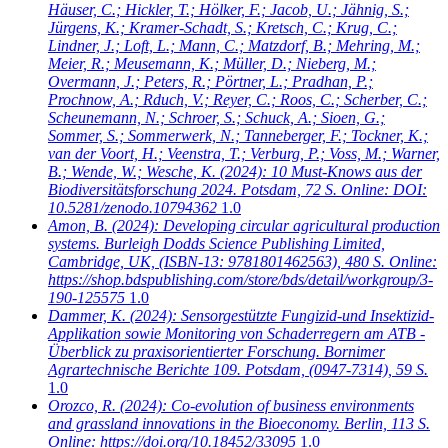
Häuser, C.; Hickler, T.; Hölker, F.; Jacob, U.; Jähnig, S.;
Jürgens, K.; Kramer-Schadt, S.; Kretsch, C.; Krug, C.;
Lindner, J.; Loft, L.; Mann, C.; Matzdorf, B.; Mehring, M.;
Meier, R.; Meusemann, K.; Müller, D.; Nieberg, M.;
Overmann, J.; Peters, R.; Pörtner, L.; Pradhan, P.;
Prochnow, A.; Rduch, V.; Reyer, C.; Roos, C.; Scherber, C.;
Scheunemann, N.; Schroer, S.; Schuck, A.; Sioen, G.;
Sommer, S.; Sommerwerk, N.; Tanneberger, F.; Tockner, K.;
van der Voort, H.; Veenstra, T.; Verburg, P.; Voss, M.; Warner,
B.; Wende, W.; Wesche, K.
(2024): 10 Must-Knows aus der
Biodiversitätsforschung 2024. Potsdam, 72 S. Online: DOI:
10.5281/zenodo.10794362
1.0
Amon, B.
(2024): Developing circular agricultural production
systems. Burleigh Dodds Science Publishing Limited,
Cambridge, UK, (ISBN-13: 9781801462563), 480 S. Online:
https://shop.bdspublishing.com/store/bds/detail/workgroup/3-
190-125575
1.0
Dammer, K.
(2024): Sensorgestützte Fungizid-und Insektizid-
Applikation sowie Monitoring von Schaderregern am ATB -
Überblick zu praxisorientierter Forschung. Bornimer
Agrartechnische Berichte 109. Potsdam, (0947-7314), 59 S.
1.0
Orozco, R.
(2024): Co-evolution of business environments
and grassland innovations in the Bioeconomy. Berlin, 113 S.
Online: https://doi.org/10.18452/33095
1.0