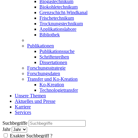
Biogastechnikum
Biokohletechnikum
Grenzschicht-Windkanal
Frischetechnikum
Trocknungstechnikum
Applikationslabore
Bibliothek
Publikationen
Publikationssuche
Schriftenreihen
Dissertationen
Forschungsstrategie
Forschungsdaten
Transfer und Ko-Kreation
Ko-Kreation
Technologietransfer
Unsere Themen
Aktuelles und Presse
Karriere
Services
Suchbegriffe
Jahr
Exakter Suchbegriff
?