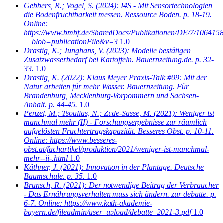
Gebbers, R.; Vogel, S.
(2024): I4S - Mit Sensortechnologien
die Bodenfruchtbarkeit messen. Ressource Boden. p. 18-19.
Online:
https://www.bmbf.de/SharedDocs/Publikationen/DE/7/106415
__blob=publicationFile&v=3
1.0
Drastig, K.; Junghans, V.
(2023): Modelle bestätigen
Zusatzwasserbedarf bei Kartoffeln. Bauernzeitung.de. p. 32-
33.
1.0
Drastig, K.
(2022): Klaus Meyer Praxis-Talk #09: Mit der
Natur arbeiten für mehr Wasser. Bauernzeitung. Für
Brandenburg, Mecklenburg-Vorpommern und Sachsen-
Anhalt. p. 44-45.
1.0
Penzel, M.; Tsoulias, N.; Zude-Sasse, M.
(2021): Weniger ist
manchmal mehr (II) - Forschungsergebnisse zur räumlich
aufgelösten Fruchtertragskapazität. Besseres Obst. p. 10-11.
Online: https://www.besseres-
obst.at/fachartikel/produktion/2021/weniger-ist-manchmal-
mehr--ii-.html
1.0
Käthner, J.
(2021): Innovation in der Plantage. Deutsche
Baumschule. p. 35.
1.0
Brunsch, R.
(2021): Der notwendige Beitrag der Verbraucher
- Das Ernährungsverhalten muss sich ändern. zur debatte. p.
6-7. Online: https://www.kath-akademie-
bayern.de/fileadmin/user_upload/debatte_2021-3.pdf
1.0