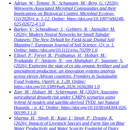
Adrian, W.; Temme, N.; Schumann, M.; Berg, G.
(2026):
Wireworm-Associated Microbial Communities and their
Implications on Biological Control. Microbial Ecology.
(31(2026)): p. 1-12. Online: https://doi.org/10.1007/s00248-
025-02672-4
1.0
Barkov, V.; Schmidinger, J.; Gebbers, R.; Atzmüller, M.
(2026): Modern Neural Networks for Small Tabular
Datasets: The New Default for Field-Scale Digital Soil
Mapping?. European Journal of Soil Science. (2): p. 1.
Online: https://doi.org/10.1111/ejss.70299
1.0
Ellssel, P.; Freyer, B.; Posthumus, H.; Hobart, M.;
Nyakanda, F.; Amizero, N.; von Abubakari, F.; Saussure, S.
(2026): Exploring the state of ex situ organic fertilizer and soil
amendment production: an innovation systems analysis
across eleven African countries. Frontiers in Sustainable
Food Systems. (April): p. 1-28. Online:
https://doi.org/10.3389/fsufs.2026.1656284
1.0
Zare, M.; Hobart, M.; Schirrmann, M.
(2026): Assessing
agricultural drought risk under CMIP6 scenarios using
hybrid AI models and satellite-derived TVDI. npj Natural
Hazards. : p. 42. Online: https://doi.org/10.1038/s44304-026-
00199-3
1.0
Sharma, H.; Singh, R.; Kaur, I.; Singh, P.; Drastig, K.
(2026): Impacts of Livestock Species and Farm Size on Blue
Water Productivity and Water Scarcity Footprint of Dairy