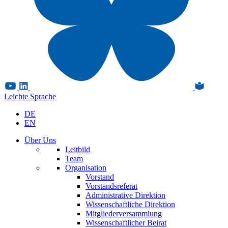
Leichte Sprache
DE
EN
Über Uns
Leitbild
Team
Organisation
Vorstand
Vorstandsreferat
Administrative Direktion
Wissenschaftliche Direktion
Mitgliederversammlung
Wissenschaftlicher Beirat