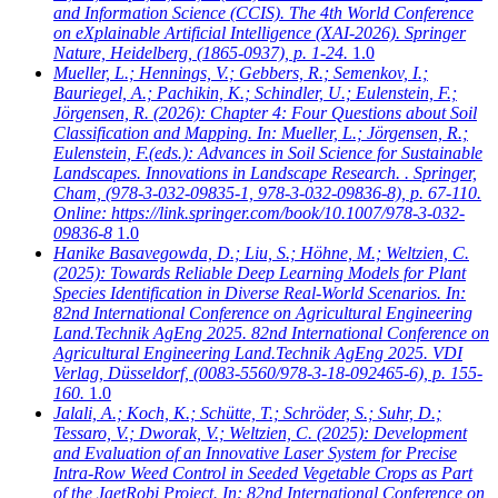
and Information Science (CCIS). The 4th World Conference
on eXplainable Artificial Intelligence (XAI-2026). Springer
Nature, Heidelberg, (1865-0937), p. 1-24.
1.0
Mueller, L.; Hennings, V.; Gebbers, R.; Semenkov, I.;
Bauriegel, A.; Pachikin, K.; Schindler, U.; Eulenstein, F.;
Jörgensen, R.
(2026): Chapter 4: Four Questions about Soil
Classification and Mapping. In: Mueller, L.; Jörgensen, R.;
Eulenstein, F.(eds.): Advances in Soil Science for Sustainable
Landscapes. Innovations in Landscape Research. . Springer,
Cham, (978-3-032-09835-1, 978-3-032-09836-8), p. 67-110.
Online: https://link.springer.com/book/10.1007/978-3-032-
09836-8
1.0
Hanike Basavegowda, D.; Liu, S.; Höhne, M.; Weltzien, C.
(2025): Towards Reliable Deep Learning Models for Plant
Species Identification in Diverse Real-World Scenarios. In:
82nd International Conference on Agricultural Engineering
Land.Technik AgEng 2025. 82nd International Conference on
Agricultural Engineering Land.Technik AgEng 2025. VDI
Verlag, Düsseldorf, (0083-5560/978-3-18-092465-6), p. 155-
160.
1.0
Jalali, A.; Koch, K.; Schütte, T.; Schröder, S.; Suhr, D.;
Tessaro, V.; Dworak, V.; Weltzien, C.
(2025): Development
and Evaluation of an Innovative Laser System for Precise
Intra-Row Weed Control in Seeded Vegetable Crops as Part
of the JaetRobi Project. In: 82nd International Conference on