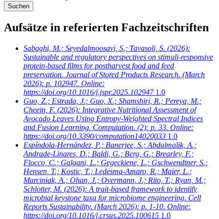
Aufsätze in referierten Fachzeitschriften
Sabaghi, M.; Seyedalmoosavi, S.; Tavasoli, S.
(2026):
Sustainable and regulatory perspectives on stimuli-responsive
protein-based films for postharvest food and feed
preservation. Journal of Stored Products Research. (March
2026): p. 102947. Online:
https://doi.org/10.1016/j.jspr.2025.102947
1.0
Guo, Z.; Estrada, J.; Guo, X.; Shamshiri, R.; Pereya, M.;
Cheein, F.
(2026): Integrative Nutritional Assessment of
Avocado Leaves Using Entropy-Weighted Spectral Indices
and Fusion Learning. Computation. (2): p. 33. Online:
https://doi.org/10.3390/computation14020033
1.0
Espíndola-Hernández, P.; Banerjee, S.; Abdulmalik, A.;
Andrade-Linares, D.; Baldi, G.; Berg, G.; Brearley, F.;
Flocco, C.; Galgani, L.; Gegeckiene, L.; Gschwendtner, S.;
Hensen, T.; Kostic, T.; Ledesma-Amaro, R.; Maier, L.;
Marciniak, A.; Ohan, J.; Overmann, J.; Rito, T.; Ryan, M.;
Schlotter, M.
(2026): A trait-based framework to identify
microbial keystone taxa for microbiome engineering. Cell
Reports Sustainability. (March 2026): p. 1-10. Online:
https://doi.org/10.1016/j.crsus.2025.100615
1.0