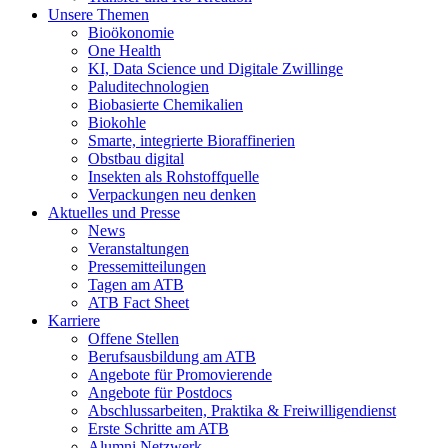
Unsere Themen
Bioökonomie
One Health
KI, Data Science und Digitale Zwillinge
Paluditechnologien
Biobasierte Chemikalien
Biokohle
Smarte, integrierte Bioraffinerien
Obstbau digital
Insekten als Rohstoffquelle
Verpackungen neu denken
Aktuelles und Presse
News
Veranstaltungen
Pressemitteilungen
Tagen am ATB
ATB Fact Sheet
Karriere
Offene Stellen
Berufsausbildung am ATB
Angebote für Promovierende
Angebote für Postdocs
Abschlussarbeiten, Praktika & Freiwilligendienst
Erste Schritte am ATB
Alumni Netzwerk