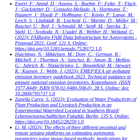
Ewert, F.; Arend, D.; Asseng, S.; Boehm, F.; Feike, T.; Fluck,
J.; Gackstetter, D.; Gonzalez-Mellado, A.; Hartmann, T.;
Haunert, J.; Hoedt, F.; Hoffmann, C.; König, P.; Lange, M.;
Lesch, S.; Lindstädt, B.; Lischeid, G.; Martini, D.; Möller, M.;
Rascher, U.; Reif, J.; Schmalzl, M.; Senft, M.; Specka, X.;
Stahl, U.; Svoboda, N.; Usadel, B.; Webber, H.; Weiland, C.
(2023): FAIRagro FAIR Data Infrastructure for Agrosystems -
Proposal 2021. Genf, 121 S. Online:
https://doi.org/10.5281/zenodo.7528172
1.0
Hutchings, N.; Mikkelsen, M.; Dore, C.; German, R.;
Mitchell, J.; Thornton, A.; Sanchez, B.; Amon, B.; Mellios,
G.; Juhrich, K.; Ntziachristos, L.; Broomfield, M.; Stewart,
R.; Kuenen, J.; Webb, J.
(2023): EMEP/EEA air pollutant
emission inventory guidebook 2023. Technical guidance to
prepare national emission inventories. Kopenhagen, (ISSN
1977-8449; ISBN 978-92-9480-598-0), 28 S. Online: doi:
10.2800/795737
1.0
Zanella Carra, S.
(2023): Evaluation of Water Productivity of
Plant Production and Livestock Production in an
Experimental Watershed Located in Southern Brazil/
Lebenswissenschaftlichen Fakultät. Berlin, 135 S. Online:
https://doi.org/10.18452/28259
1.0
Li, M.
(2023): The effects of three different proximal and
remote sensing platforms on estimating agronomic
parameters using image-based methods: implications for