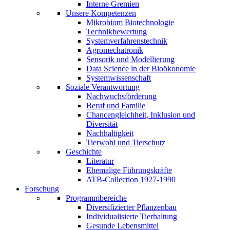
Interne Gremien
Unsere Kompetenzen
Mikrobiom Biotechnologie
Technikbewertung
Systemverfahrenstechnik
Agromechatronik
Sensorik und Modellierung
Data Science in der Bioökonomie
Systemwissenschaft
Soziale Verantwortung
Nachwuchsförderung
Beruf und Familie
Chancengleichheit, Inklusion und
Diversität
Nachhaltigkeit
Tierwohl und Tierschutz
Geschichte
Literatur
Ehemalige Führungskräfte
ATB-Collection 1927-1990
Forschung
Programmbereiche
Diversifizierter Pflanzenbau
Individualisierte Tierhaltung
Gesunde Lebensmittel