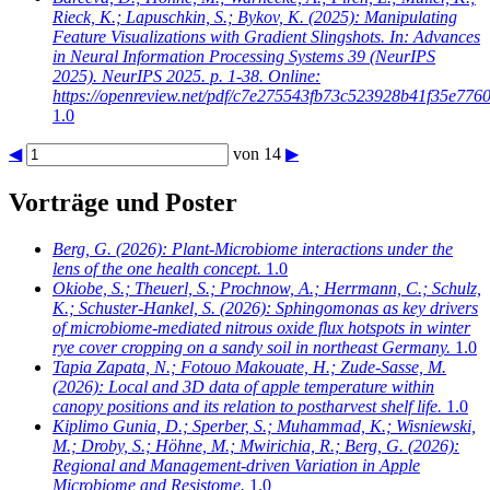
Rieck, K.; Lapuschkin, S.; Bykov, K.
(2025): Manipulating
Feature Visualizations with Gradient Slingshots. In: Advances
in Neural Information Processing Systems 39 (NeurIPS
2025). NeurIPS 2025. p. 1-38. Online:
https://openreview.net/pdf/c7e275543fb73c523928b41f35e776
1.0
◀
von 14
▶
Vorträge und Poster
Berg, G.
(2026): Plant-Microbiome interactions under the
lens of the one health concept.
1.0
Okiobe, S.; Theuerl, S.; Prochnow, A.; Herrmann, C.; Schulz,
K.; Schuster-Hankel, S.
(2026): Sphingomonas as key drivers
of microbiome-mediated nitrous oxide flux hotspots in winter
rye cover cropping on a sandy soil in northeast Germany.
1.0
Tapia Zapata, N.; Fotouo Makouate, H.; Zude-Sasse, M.
(2026): Local and 3D data of apple temperature within
canopy positions and its relation to postharvest shelf life.
1.0
Kiplimo Gunia, D.; Sperber, S.; Muhammad, K.; Wisniewski,
M.; Droby, S.; Höhne, M.; Mwirichia, R.; Berg, G.
(2026):
Regional and Management-driven Variation in Apple
Microbiome and Resistome.
1.0