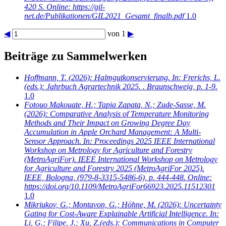
420 S. Online: https://gil-
net.de/Publikationen/GIL2021_Gesamt_finalb.pdf
1.0
◀
von 1
▶
Beiträge zu Sammelwerken
Hoffmann, T.
(2026): Halmgutkonservierung. In: Frerichs, L.
(eds.): Jahrbuch Agrartechnik 2025. . Braunschweig, p. 1-9.
1.0
Fotouo Makouate, H.; Tapia Zapata, N.; Zude-Sasse, M.
(2026): Comparative Analysis of Temperature Monitoring
Methods and Their Impact on Growing Degree Day
Accumulation in Apple Orchard Management: A Multi-
Sensor Approach. In: Proceedings 2025 IEEE International
Workshop on Metrology for Agriculture and Forestry
(MetroAgriFor). IEEE International Workshop on Metrology
for Agriculture and Forestry 2025 (MetroAgriFor 2025).
IEEE, Bologna, (979-8-3315-5486-6), p. 444-448. Online:
https://doi.org/10.1109/MetroAgriFor66923.2025.11512301
1.0
Mikriukov, G.; Montavon, G.; Höhne, M.
(2026): Uncertainty
Gating for Cost-Aware Explainable Artificial Intelligence. In:
Li, G.; Filipe, J.; Xu, Z.(eds.): Communications in Computer