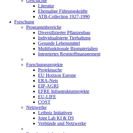
Geschichte
Literatur
Ehemalige Führungskräfte
ATB-Collection 1927-1990
Forschung
Programmbereiche
Diversifizierter Pflanzenbau
Individualisierte Tierhaltung
Gesunde Lebensmittel
Multifunktionale Biomaterialien
Integriertes Reststoffmanagement
Forschungsprojekte
Projektsuche
EU Horizon Europe
ERA-Nets
EIP-AGRI
EFRE Infrastrukturprojekte
EU-LIFE
COST
Netzwerke
Leibniz Initiativen
Joint Lab KI & DS
Verbünde und Netzwerke