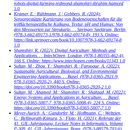
robots-digital-farming-redmond-shamshiri-ibrahim-hameed
1.0
Kramer, E.; Rühlmann, J.; Gebbers, R.
(2024):
Sensorgestützte Kartierung von Bodeneigenschaften für die
teilflächenspezifische Kalkung. Textur, pH und Humus: Von
den Messwerten zur Streukarte. . . Springer Spektrum, Berlin,
(978-3-662-69173-1/978-3-662-69174-8), 193 S. Online:
https://link.springer.com/book/10.1007/978-3-662-69174-8
1.0
Shamshiri, R.
(2022): Digital Agriculture, Methods and
Applications. . . IntechOpen, London, (978-1-80355-462-4),
166 S. Online: https://www.intechopen.com/books/11343
1.0
Sultan, M.; Zhou, Y.; Shamshiri, R.; Farooque, A.
(2022):
Sustainable Agricultural, Biological, and Environmental
Engineering Applications. . . Basel, (978-3-0365-2921-9,
978-3-0365-2920-2), 440 S. Online:
https://doi.org/10.3390/books978-3-0365-2920-2
1.0
Sultan, M.; Ahamed, M.; Shamshiri, R.; Shahzad, M.
(2022):
Energy Systems and Applications in Agriculture. . . Basel,
(978-3-0365-5007-7, 978-3-0365-5008-4), 224 S. Online:
https://doi.org/10.3390/books978-3-0365-5007-7
1.0
Meyer-Aurich, A.; Gandorfer, M.; Hoffmann, C.; Weltzien,
C.; Bellingrath-Kimura, S.; Floto, H.
(2021): Referate der
41. GIL-Jahrstagung. Lecture Notes in Informatics. Volume
P-309. 41. GIL-Jahrestagung. Bonn, (978-3-88579-703-6),