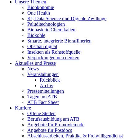
Unsere Themen
Bioökonomie
One Health
KI, Data Science und Digitale Zwillinge
Paluditechnologien
Biobasierte Chemikalien
Biokohle
Smarte, integrierte Bioraffinerien
Obstbau digital
Insekten als Rohstoffquelle
Verpackungen neu denken
Aktuelles und Presse
News
Veranstaltungen
Rückblick
Archiv
Pressemitteilungen
Tagen am ATB
ATB Fact Sheet
Karriere
Offene Stellen
Berufsausbildung am ATB
Angebote für Promovierende
Angebote für Postdocs
Abschlussarbeiten, Praktika & Freiwilligendienst