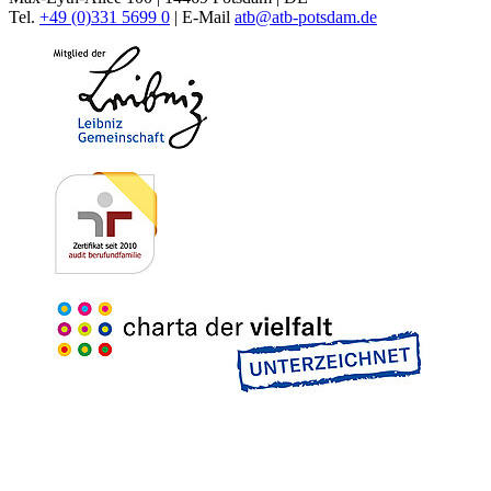
Tel.
+49 (0)331 5699 0
| E-Mail
atb@
atb-potsdam.de