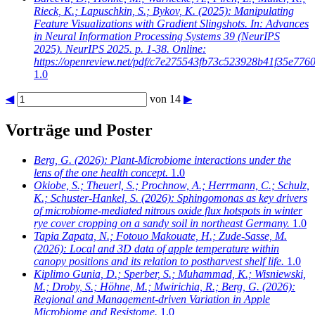
Rieck, K.; Lapuschkin, S.; Bykov, K.
(2025): Manipulating
Feature Visualizations with Gradient Slingshots. In: Advances
in Neural Information Processing Systems 39 (NeurIPS
2025). NeurIPS 2025. p. 1-38. Online:
https://openreview.net/pdf/c7e275543fb73c523928b41f35e776
1.0
◀
von 14
▶
Vorträge und Poster
Berg, G.
(2026): Plant-Microbiome interactions under the
lens of the one health concept.
1.0
Okiobe, S.; Theuerl, S.; Prochnow, A.; Herrmann, C.; Schulz,
K.; Schuster-Hankel, S.
(2026): Sphingomonas as key drivers
of microbiome-mediated nitrous oxide flux hotspots in winter
rye cover cropping on a sandy soil in northeast Germany.
1.0
Tapia Zapata, N.; Fotouo Makouate, H.; Zude-Sasse, M.
(2026): Local and 3D data of apple temperature within
canopy positions and its relation to postharvest shelf life.
1.0
Kiplimo Gunia, D.; Sperber, S.; Muhammad, K.; Wisniewski,
M.; Droby, S.; Höhne, M.; Mwirichia, R.; Berg, G.
(2026):
Regional and Management-driven Variation in Apple
Microbiome and Resistome.
1.0