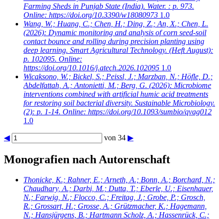
Farming Sheds in Punjab State (India). Water. : p. 973.
Online: https://doi.org/10.3390/w18080973
1.0
Wang, W.; Huang, C.; Chen, H.; Ding, Z.; An, X.; Chen, L.
(2026): Dynamic monitoring and analysis of corn seed-soil
contact bounce and rolling during precision planting using
deep learning. Smart Agricultural Technology. (Heft August):
p. 102095. Online:
https://doi.org/10.1016/j.atech.2026.102095
1.0
Wicaksono, W.; Bickel, S.; Peissl, J.; Marzban, N.; Höfle, D.;
Abdelfattah, A.; Antonietti, M.; Berg, G.
(2026): Microbiome
interventions combined with artificial humic acid treatments
for restoring soil bacterial diversity. Sustainable Microbiology.
(2): p. 1-14. Online: https://doi.org/10.1093/sumbio/qvag012
1.0
◀
von 34
▶
Monografien nach Autorenschaft
Thonicke, K.; Rahner, E.; Arneth, A.; Bonn, A.; Borchard, N.;
Chaudhary, A.; Darbi, M.; Dutta, T.; Eberle, U.; Eisenhauer,
N.; Farwig, N.; Flocco, C.; Freitag, J.; Grobe, P.; Grosch,
R.; Grossart, H.; Grosse, A.; Grützmacher, K.; Hagemann,
N.; Hansjürgens, B.; Hartmann Scholz, A.; Hassenrück, C.;