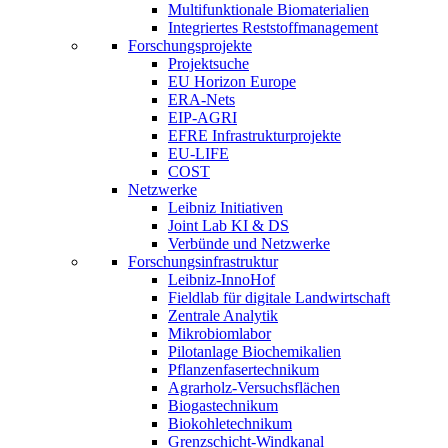
Multifunktionale Biomaterialien
Integriertes Reststoffmanagement
Forschungsprojekte
Projektsuche
EU Horizon Europe
ERA-Nets
EIP-AGRI
EFRE Infrastrukturprojekte
EU-LIFE
COST
Netzwerke
Leibniz Initiativen
Joint Lab KI & DS
Verbünde und Netzwerke
Forschungsinfrastruktur
Leibniz-InnoHof
Fieldlab für digitale Landwirtschaft
Zentrale Analytik
Mikrobiomlabor
Pilotanlage Biochemikalien
Pflanzenfasertechnikum
Agrarholz-Versuchsflächen
Biogastechnikum
Biokohletechnikum
Grenzschicht-Windkanal