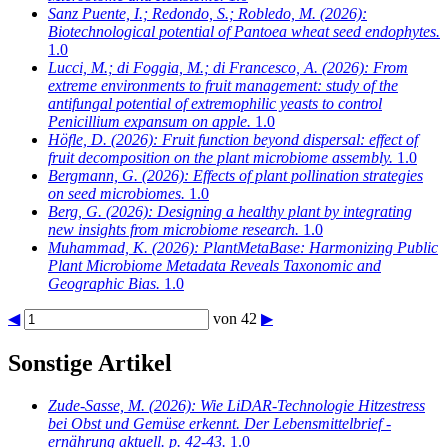
Sanz Puente, I.; Redondo, S.; Robledo, M.
(2026):
Biotechnological potential of Pantoea wheat seed endophytes.
1.0
Lucci, M.; di Foggia, M.; di Francesco, A.
(2026): From
extreme environments to fruit management: study of the
antifungal potential of extremophilic yeasts to control
Penicillium expansum on apple.
1.0
Höfle, D.
(2026): Fruit function beyond dispersal: effect of
fruit decomposition on the plant microbiome assembly.
1.0
Bergmann, G.
(2026): Effects of plant pollination strategies
on seed microbiomes.
1.0
Berg, G.
(2026): Designing a healthy plant by integrating
new insights from microbiome research.
1.0
Muhammad, K.
(2026): PlantMetaBase: Harmonizing Public
Plant Microbiome Metadata Reveals Taxonomic and
Geographic Bias.
1.0
◀
von 42
▶
Sonstige Artikel
Zude-Sasse, M.
(2026): Wie LiDAR-Technologie Hitzestress
bei Obst und Gemüse erkennt. Der Lebensmittelbrief -
ernährung aktuell. p. 42-43.
1.0