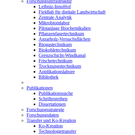
Forschungsinfrastruktur
Leibniz-InnoHof
Fieldlab für digitale Landwirtschaft
Zentrale Analytik
Mikrobiomlabor
Pilotanlage Biochemikalien
Pflanzenfasertechnikum
Agrarholz-Versuchsflächen
Biogastechnikum
Biokohletechnikum
Grenzschicht-Windkanal
Frischetechnikum
Trocknungstechnikum
Applikationslabore
Bibliothek
Publikationen
Publikationssuche
Schriftenreihen
Dissertationen
Forschungsstrategie
Forschungsdaten
Transfer und Ko-Kreation
Ko-Kreation
Technologietransfer