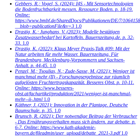
Gebbers, R.; Vogel, S.
(2024): I4S - Mit Sensortechnologien
die Bodenfruchtbarkeit messen. Ressource Boden. p. 18-19.
Online:
https://www.bmbf.de/SharedDocs/Publikationen/DE/7/106415
__blob=publicationFile&v=3
1.0
Drastig, K.; Junghans, V.
(2023): Modelle bestätigen
Zusatzwasserbedarf bei Kartoffeln. Bauernzeitung.de. p. 32-
33.
1.0
Drastig, K.
(2022): Klaus Meyer Praxis-Talk #09: Mit der
Natur arbeiten für mehr Wasser. Bauernzeitung. Für
Brandenburg, Mecklenburg-Vorpommern und Sachsen-
Anhalt. p. 44-45.
1.0
Penzel, M.; Tsoulias, N.; Zude-Sasse, M.
(2021): Weniger ist
manchmal mehr (II) - Forschungsergebnisse zur räumlich
aufgelösten Fruchtertragskapazität. Besseres Obst. p. 10-11.
Online: https://www.besseres-
obst.at/fachartikel/produktion/2021/weniger-ist-manchmal-
mehr--ii-.html
1.0
Käthner, J.
(2021): Innovation in der Plantage. Deutsche
Baumschule. p. 35.
1.0
Brunsch, R.
(2021): Der notwendige Beitrag der Verbraucher
- Das Ernährungsverhalten muss sich ändern. zur debatte. p.
6-7. Online: https://www.kath-akademie-
bayern.de/fileadmin/user_upload/debatte_2021-3.pdf
1.0