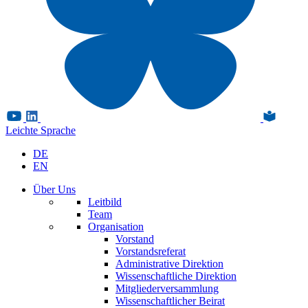
Leichte Sprache
DE
EN
Über Uns
Leitbild
Team
Organisation
Vorstand
Vorstandsreferat
Administrative Direktion
Wissenschaftliche Direktion
Mitgliederversammlung
Wissenschaftlicher Beirat