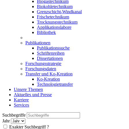
Biogastechnikum
Biokohletechnikum
Grenzschicht-Windkanal
Frischetechnikum
Trocknungstechnikum
Applikationslabore
Bibliothek
Publikationen
Publikationssuche
Schriftenreihen
Dissertationen
Forschungsstrategie
Forschungsdaten
Transfer und Ko-Kreation
Ko-Kreation
Technologietransfer
Unsere Themen
Aktuelles und Presse
Karriere
Services
Suchbegriffe
Jahr
Exakter Suchbegriff
?