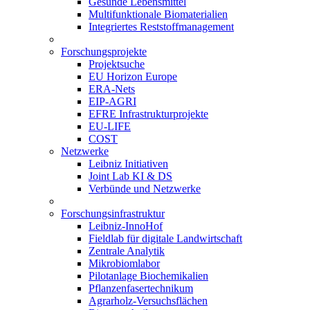
Gesunde Lebensmittel
Multifunktionale Biomaterialien
Integriertes Reststoffmanagement
Forschungsprojekte
Projektsuche
EU Horizon Europe
ERA-Nets
EIP-AGRI
EFRE Infrastrukturprojekte
EU-LIFE
COST
Netzwerke
Leibniz Initiativen
Joint Lab KI & DS
Verbünde und Netzwerke
Forschungsinfrastruktur
Leibniz-InnoHof
Fieldlab für digitale Landwirtschaft
Zentrale Analytik
Mikrobiomlabor
Pilotanlage Biochemikalien
Pflanzenfasertechnikum
Agrarholz-Versuchsflächen