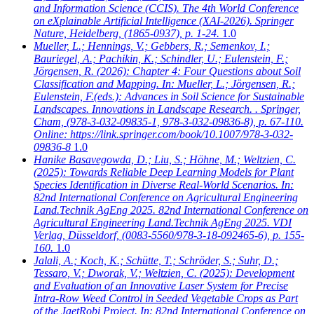
and Information Science (CCIS). The 4th World Conference
on eXplainable Artificial Intelligence (XAI-2026). Springer
Nature, Heidelberg, (1865-0937), p. 1-24.
1.0
Mueller, L.; Hennings, V.; Gebbers, R.; Semenkov, I.;
Bauriegel, A.; Pachikin, K.; Schindler, U.; Eulenstein, F.;
Jörgensen, R.
(2026): Chapter 4: Four Questions about Soil
Classification and Mapping. In: Mueller, L.; Jörgensen, R.;
Eulenstein, F.(eds.): Advances in Soil Science for Sustainable
Landscapes. Innovations in Landscape Research. . Springer,
Cham, (978-3-032-09835-1, 978-3-032-09836-8), p. 67-110.
Online: https://link.springer.com/book/10.1007/978-3-032-
09836-8
1.0
Hanike Basavegowda, D.; Liu, S.; Höhne, M.; Weltzien, C.
(2025): Towards Reliable Deep Learning Models for Plant
Species Identification in Diverse Real-World Scenarios. In:
82nd International Conference on Agricultural Engineering
Land.Technik AgEng 2025. 82nd International Conference on
Agricultural Engineering Land.Technik AgEng 2025. VDI
Verlag, Düsseldorf, (0083-5560/978-3-18-092465-6), p. 155-
160.
1.0
Jalali, A.; Koch, K.; Schütte, T.; Schröder, S.; Suhr, D.;
Tessaro, V.; Dworak, V.; Weltzien, C.
(2025): Development
and Evaluation of an Innovative Laser System for Precise
Intra-Row Weed Control in Seeded Vegetable Crops as Part
of the JaetRobi Project. In: 82nd International Conference on