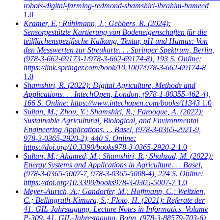
robots-digital-farming-redmond-shamshiri-ibrahim-hameed
1.0
Kramer, E.; Rühlmann, J.; Gebbers, R.
(2024):
Sensorgestützte Kartierung von Bodeneigenschaften für die
teilflächenspezifische Kalkung. Textur, pH und Humus: Von
den Messwerten zur Streukarte. . . Springer Spektrum, Berlin,
(978-3-662-69173-1/978-3-662-69174-8), 193 S. Online:
https://link.springer.com/book/10.1007/978-3-662-69174-8
1.0
Shamshiri, R.
(2022): Digital Agriculture, Methods and
Applications. . . IntechOpen, London, (978-1-80355-462-4),
166 S. Online: https://www.intechopen.com/books/11343
1.0
Sultan, M.; Zhou, Y.; Shamshiri, R.; Farooque, A.
(2022):
Sustainable Agricultural, Biological, and Environmental
Engineering Applications. . . Basel, (978-3-0365-2921-9,
978-3-0365-2920-2), 440 S. Online:
https://doi.org/10.3390/books978-3-0365-2920-2
1.0
Sultan, M.; Ahamed, M.; Shamshiri, R.; Shahzad, M.
(2022):
Energy Systems and Applications in Agriculture. . . Basel,
(978-3-0365-5007-7, 978-3-0365-5008-4), 224 S. Online:
https://doi.org/10.3390/books978-3-0365-5007-7
1.0
Meyer-Aurich, A.; Gandorfer, M.; Hoffmann, C.; Weltzien,
C.; Bellingrath-Kimura, S.; Floto, H.
(2021): Referate der
41. GIL-Jahrstagung. Lecture Notes in Informatics. Volume
P-309. 41. GIL-Jahrestagung. Bonn, (978-3-88579-703-6),