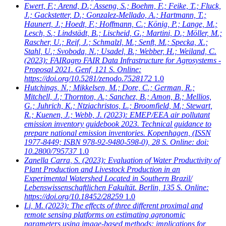
Ewert, F.; Arend, D.; Asseng, S.; Boehm, F.; Feike, T.; Fluck,
J.; Gackstetter, D.; Gonzalez-Mellado, A.; Hartmann, T.;
Haunert, J.; Hoedt, F.; Hoffmann, C.; König, P.; Lange, M.;
Lesch, S.; Lindstädt, B.; Lischeid, G.; Martini, D.; Möller, M.;
Rascher, U.; Reif, J.; Schmalzl, M.; Senft, M.; Specka, X.;
Stahl, U.; Svoboda, N.; Usadel, B.; Webber, H.; Weiland, C.
(2023): FAIRagro FAIR Data Infrastructure for Agrosystems -
Proposal 2021. Genf, 121 S. Online:
https://doi.org/10.5281/zenodo.7528172
1.0
Hutchings, N.; Mikkelsen, M.; Dore, C.; German, R.;
Mitchell, J.; Thornton, A.; Sanchez, B.; Amon, B.; Mellios,
G.; Juhrich, K.; Ntziachristos, L.; Broomfield, M.; Stewart,
R.; Kuenen, J.; Webb, J.
(2023): EMEP/EEA air pollutant
emission inventory guidebook 2023. Technical guidance to
prepare national emission inventories. Kopenhagen, (ISSN
1977-8449; ISBN 978-92-9480-598-0), 28 S. Online: doi:
10.2800/795737
1.0
Zanella Carra, S.
(2023): Evaluation of Water Productivity of
Plant Production and Livestock Production in an
Experimental Watershed Located in Southern Brazil/
Lebenswissenschaftlichen Fakultät. Berlin, 135 S. Online:
https://doi.org/10.18452/28259
1.0
Li, M.
(2023): The effects of three different proximal and
remote sensing platforms on estimating agronomic
parameters using image-based methods: implications for