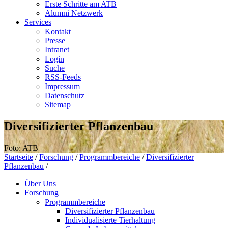
Erste Schritte am ATB
Alumni Netzwerk
Services
Kontakt
Presse
Intranet
Login
Suche
RSS-Feeds
Impressum
Datenschutz
Sitemap
Diversifizierter Pflanzenbau
Foto: ATB
Startseite
/
Forschung
/
Programmbereiche
/
Diversifizierter
Pflanzenbau
/
Über Uns
Forschung
Programmbereiche
Diversifizierter Pflanzenbau
Individualisierte Tierhaltung