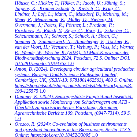
Häuser, C.; Hickler, T.; Hölker, F.; Jacob, U.; Jähnig, S.;
Jürgens, K.; Kramer-Schadt, S.; Kretsch, C.; Krug, C.;
Lindner, J.; Loft, L.; Mann, C.; Matzdorf, B.; Mehring, M.;
Meier, R.; Meusemann, K.; Müller, D.; Nieberg, M.;
Overmann, J.; Peters, R.; Pörtner, L.; Pradhan, P.;
Prochnow, A.; Rduch, V.; Reyer, C.; Roos, C.; Scherber, C.;
Scheunemann, N.; Schroer, S.; Schuck, A.; Sioen, G.;
Sommer, S.; Sommerwerk, N.; Tanneberger, F.; Tockner, K.;
van der Voort, H.; Veenstra, T.; Verburg, P.; Voss, M.; Warner,
B.; Wende, W.; Wesche, K.
(2024): 10 Must-Knows aus der
Biodiversitätsforschung 2024. Potsdam, 72 S. Online: DOI:
10.5281/zenodo.10794362
1.0
Amon, B.
(2024): Developing circular agricultural production
systems. Burleigh Dodds Science Publishing Limited,
Cambridge, UK, (ISBN-13: 9781801462563), 480 S. Online:
https://shop.bdspublishing.com/store/bds/detail/workgroup/3-
190-125575
1.0
Dammer, K.
(2024): Sensorgestützte Fungizid-und Insektizid-
Applikation sowie Monitoring von Schaderregern am ATB -
Überblick zu praxisorientierter Forschung. Bornimer
Agrartechnische Berichte 109. Potsdam, (0947-7314), 59 S.
1.0
Orozco, R.
(2024): Co-evolution of business environments
and grassland innovations in the Bioeconomy. Berlin, 113 S.
Online: https://doi.org/10.18452/33095
1.0