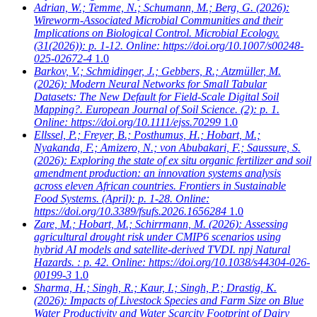
Adrian, W.; Temme, N.; Schumann, M.; Berg, G.
(2026):
Wireworm-Associated Microbial Communities and their
Implications on Biological Control. Microbial Ecology.
(31(2026)): p. 1-12. Online: https://doi.org/10.1007/s00248-
025-02672-4
1.0
Barkov, V.; Schmidinger, J.; Gebbers, R.; Atzmüller, M.
(2026): Modern Neural Networks for Small Tabular
Datasets: The New Default for Field-Scale Digital Soil
Mapping?. European Journal of Soil Science. (2): p. 1.
Online: https://doi.org/10.1111/ejss.70299
1.0
Ellssel, P.; Freyer, B.; Posthumus, H.; Hobart, M.;
Nyakanda, F.; Amizero, N.; von Abubakari, F.; Saussure, S.
(2026): Exploring the state of ex situ organic fertilizer and soil
amendment production: an innovation systems analysis
across eleven African countries. Frontiers in Sustainable
Food Systems. (April): p. 1-28. Online:
https://doi.org/10.3389/fsufs.2026.1656284
1.0
Zare, M.; Hobart, M.; Schirrmann, M.
(2026): Assessing
agricultural drought risk under CMIP6 scenarios using
hybrid AI models and satellite-derived TVDI. npj Natural
Hazards. : p. 42. Online: https://doi.org/10.1038/s44304-026-
00199-3
1.0
Sharma, H.; Singh, R.; Kaur, I.; Singh, P.; Drastig, K.
(2026): Impacts of Livestock Species and Farm Size on Blue
Water Productivity and Water Scarcity Footprint of Dairy