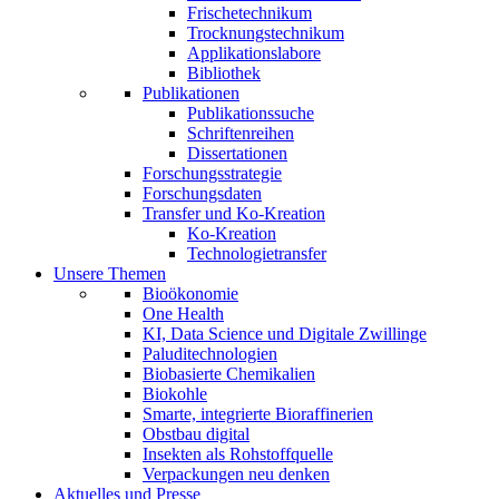
Frischetechnikum
Trocknungstechnikum
Applikationslabore
Bibliothek
Publikationen
Publikationssuche
Schriftenreihen
Dissertationen
Forschungsstrategie
Forschungsdaten
Transfer und Ko-Kreation
Ko-Kreation
Technologietransfer
Unsere Themen
Bioökonomie
One Health
KI, Data Science und Digitale Zwillinge
Paluditechnologien
Biobasierte Chemikalien
Biokohle
Smarte, integrierte Bioraffinerien
Obstbau digital
Insekten als Rohstoffquelle
Verpackungen neu denken
Aktuelles und Presse