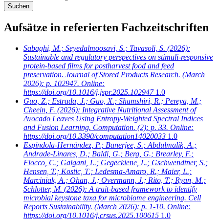
Aufsätze in referierten Fachzeitschriften
Sabaghi, M.; Seyedalmoosavi, S.; Tavasoli, S.
(2026):
Sustainable and regulatory perspectives on stimuli-responsive
protein-based films for postharvest food and feed
preservation. Journal of Stored Products Research. (March
2026): p. 102947. Online:
https://doi.org/10.1016/j.jspr.2025.102947
1.0
Guo, Z.; Estrada, J.; Guo, X.; Shamshiri, R.; Pereya, M.;
Cheein, F.
(2026): Integrative Nutritional Assessment of
Avocado Leaves Using Entropy-Weighted Spectral Indices
and Fusion Learning. Computation. (2): p. 33. Online:
https://doi.org/10.3390/computation14020033
1.0
Espíndola-Hernández, P.; Banerjee, S.; Abdulmalik, A.;
Andrade-Linares, D.; Baldi, G.; Berg, G.; Brearley, F.;
Flocco, C.; Galgani, L.; Gegeckiene, L.; Gschwendtner, S.;
Hensen, T.; Kostic, T.; Ledesma-Amaro, R.; Maier, L.;
Marciniak, A.; Ohan, J.; Overmann, J.; Rito, T.; Ryan, M.;
Schlotter, M.
(2026): A trait-based framework to identify
microbial keystone taxa for microbiome engineering. Cell
Reports Sustainability. (March 2026): p. 1-10. Online:
https://doi.org/10.1016/j.crsus.2025.100615
1.0