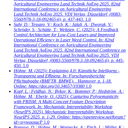
Agricultural Engineering Land.Technik AgEng 2025. 82nd
International Conference on Agricultural Engineering
Land.Technik AgEng 2025. VDI Verlag, Düsseldorf, (0083-
5560/978-3-18-092465-6), p. 437-443.
1.0
Suhr, D.; Tessaro, V.; Koch, K.; Jalali, A.; Dworak, V.;
Schröder, S.; Schütte, T.; Weltzien, C.
(2025): A Feedback
Control Architecture for Low-Cost Lasers and Improved
Operational Efficiency in Laser Weed Control. In: 82nd
International Conference on Agricultural Engineering
Land.Technik AgEng 2025. 82nd International Conference on
Agricultural Engineering Land.Technik AgEng 2025. VDI
Verlag, Düsseldorf, (0083-5560/978-3-18-092465-6), p. 445-
450.
1.0
Höhne, M.
(2025): Explaining 4.0: Künstliche Intelligenz -
Transparenz und Effizienz. In: Forschungsberichte
Pflichtabgabe (BMFTR, BMWE). . Hannover, p. 1-18.
Online: https://doi.org/10.34657/19380
1.0
Kopf, L.; Feldhus, N.; Bykov, K.; Bommer, P.; Hedström, A.;
Höhne, M.; Eberle, O.
(2025): Capturing Polysemanticity
with PRISM: A Multi-Concept Feature Description
Framework. In: Mechanistic Interpretability Workshop
(NeurIPS 2025). Mechanistic Interpretability Workshop,
NeurIPS 2025. p. 1-29. Online: https://openreview.net/forum?
id=svywqosucP
1.0
Bareeva, D.; Höhne, M.; Warnecke, A.; Pirch, L.; Müller, K.;