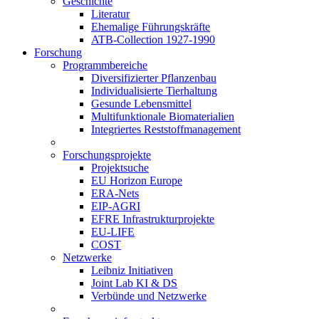
Geschichte
Literatur
Ehemalige Führungskräfte
ATB-Collection 1927-1990
Forschung
Programmbereiche
Diversifizierter Pflanzenbau
Individualisierte Tierhaltung
Gesunde Lebensmittel
Multifunktionale Biomaterialien
Integriertes Reststoffmanagement
Forschungsprojekte
Projektsuche
EU Horizon Europe
ERA-Nets
EIP-AGRI
EFRE Infrastrukturprojekte
EU-LIFE
COST
Netzwerke
Leibniz Initiativen
Joint Lab KI & DS
Verbünde und Netzwerke