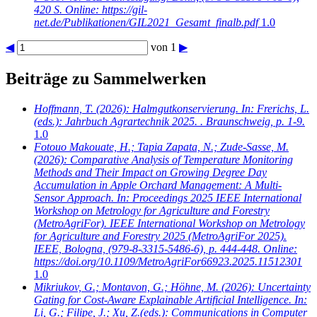
420 S. Online: https://gil-
net.de/Publikationen/GIL2021_Gesamt_finalb.pdf
1.0
◀
von 1
▶
Beiträge zu Sammelwerken
Hoffmann, T.
(2026): Halmgutkonservierung. In: Frerichs, L.
(eds.): Jahrbuch Agrartechnik 2025. . Braunschweig, p. 1-9.
1.0
Fotouo Makouate, H.; Tapia Zapata, N.; Zude-Sasse, M.
(2026): Comparative Analysis of Temperature Monitoring
Methods and Their Impact on Growing Degree Day
Accumulation in Apple Orchard Management: A Multi-
Sensor Approach. In: Proceedings 2025 IEEE International
Workshop on Metrology for Agriculture and Forestry
(MetroAgriFor). IEEE International Workshop on Metrology
for Agriculture and Forestry 2025 (MetroAgriFor 2025).
IEEE, Bologna, (979-8-3315-5486-6), p. 444-448. Online:
https://doi.org/10.1109/MetroAgriFor66923.2025.11512301
1.0
Mikriukov, G.; Montavon, G.; Höhne, M.
(2026): Uncertainty
Gating for Cost-Aware Explainable Artificial Intelligence. In:
Li, G.; Filipe, J.; Xu, Z.(eds.): Communications in Computer