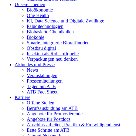
Unsere Themen
Bioökonomie
One Health
KI, Data Science und Digitale Zwillinge
Paluditechnologien
Biobasierte Chemikalien
Biokohle
Smarte, integrierte Bioraffinerien
Obstbau digital
Insekten als Rohstoffquelle
Verpackungen neu denken
Aktuelles und Presse
News
Veranstaltungen
Pressemitteilungen
Tagen am ATB
ATB Fact Sheet
Karriere
Offene Stellen
Berufsausbildung am ATB
Angebote für Promovierende
Angebote für Postdocs
Abschlussarbeiten, Praktika & Freiwilligendienst
Erste Schritte am ATB
Alumni Netzwerk