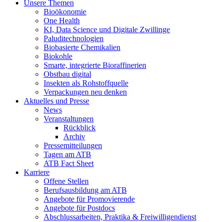
Unsere Themen
Bioökonomie
One Health
KI, Data Science und Digitale Zwillinge
Paluditechnologien
Biobasierte Chemikalien
Biokohle
Smarte, integrierte Bioraffinerien
Obstbau digital
Insekten als Rohstoffquelle
Verpackungen neu denken
Aktuelles und Presse
News
Veranstaltungen
Rückblick
Archiv
Pressemitteilungen
Tagen am ATB
ATB Fact Sheet
Karriere
Offene Stellen
Berufsausbildung am ATB
Angebote für Promovierende
Angebote für Postdocs
Abschlussarbeiten, Praktika & Freiwilligendienst