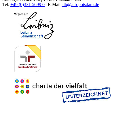
Tel.
+49 (0)331 5699 0
| E-Mail
atb@
atb-potsdam.de