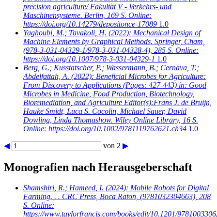
precision agriculture/ Fakultät V - Verkehrs- und
Maschinensysteme. Berlin, 169 S. Online:
https://doi.org/10.14279/depositonce-17089
1.0
Yaghoubi, M.; Tavakoli, H.
(2022): Mechanical Design of
Machine Elements by Graphical Methods. Springer, Cham,
(978-3-031-04329-1/978-3-031-04328-4), 285 S. Online:
https://doi.org/10.1007/978-3-031-04329-1
1.0
Berg, G.; Kusstatscher, P.; Wassermann, B.; Cernava, T.;
Abdelfattah, A.
(2022): Beneficial Microbes for Agriculture:
From Discovery to Applications (Pages: 427-443) in: Good
Microbes in Medicine, Food Production, Biotechnology,
Bioremediation, and Agriculture Editor(s):Frans J. de Bruijn,
Hauke Smidt, Luca S. Cocolin, Michael Sauer, David
Dowling, Linda Thomashow. Wiley Online Library, 16 S.
Online: https://doi.org/10.1002/9781119762621.ch34
1.0
◀
von 2
▶
Monografien nach Herausgeberschaft
Shamshiri, R.; Hameed, I.
(2024): Mobile Robots for Digital
Farming. . . CRC Press, Boca Raton, (9781032304663), 208
S. Online:
https://www.taylorfrancis.com/books/edit/10.1201/9781003306