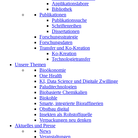
Applikationslabore
Bibliothek
Publikationen
Publikationssuche
Schriftenreihen
Dissertationen
Forschungsstrategie
Forschungsdaten
Transfer und Ko-Kreation
Ko-Kreation
Technologietransfer
Unsere Themen
Bioökonomie
One Health
KI, Data Science und Digitale Zwillinge
Paluditechnologien
Biobasierte Chemikalien
Biokohle
Smarte, integrierte Bioraffinerien
Obstbau digital
Insekten als Rohstoffquelle
Verpackungen neu denken
Aktuelles und Presse
News
Veranstaltungen