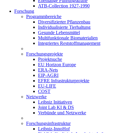
Ehemalige Führungskräfte
ATB-Collection 1927-1990
Forschung
Programmbereiche
Diversifizierter Pflanzenbau
Individualisierte Tierhaltung
Gesunde Lebensmittel
Multifunktionale Biomaterialien
Integriertes Reststoffmanagement
Forschungsprojekte
Projektsuche
EU Horizon Europe
ERA-Nets
EIP-AGRI
EFRE Infrastrukturprojekte
EU-LIFE
COST
Netzwerke
Leibniz Initiativen
Joint Lab KI & DS
Verbünde und Netzwerke
Forschungsinfrastruktur
Leibniz-InnoHof