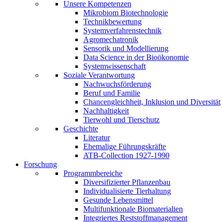
Unsere Kompetenzen
Mikrobiom Biotechnologie
Technikbewertung
Systemverfahrenstechnik
Agromechatronik
Sensorik und Modellierung
Data Science in der Bioökonomie
Systemwissenschaft
Soziale Verantwortung
Nachwuchsförderung
Beruf und Familie
Chancengleichheit, Inklusion und Diversität
Nachhaltigkeit
Tierwohl und Tierschutz
Geschichte
Literatur
Ehemalige Führungskräfte
ATB-Collection 1927-1990
Forschung
Programmbereiche
Diversifizierter Pflanzenbau
Individualisierte Tierhaltung
Gesunde Lebensmittel
Multifunktionale Biomaterialien
Integriertes Reststoffmanagement