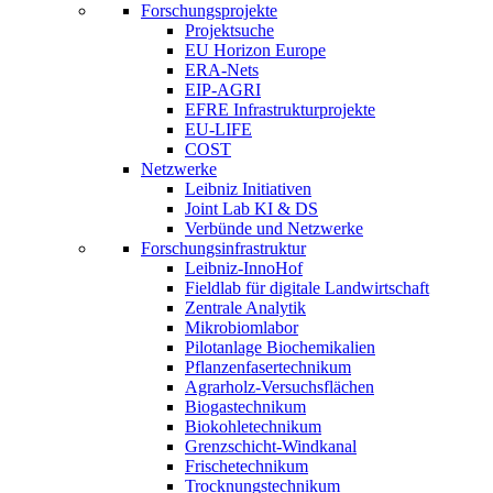
Forschungsprojekte
Projektsuche
EU Horizon Europe
ERA-Nets
EIP-AGRI
EFRE Infrastrukturprojekte
EU-LIFE
COST
Netzwerke
Leibniz Initiativen
Joint Lab KI & DS
Verbünde und Netzwerke
Forschungsinfrastruktur
Leibniz-InnoHof
Fieldlab für digitale Landwirtschaft
Zentrale Analytik
Mikrobiomlabor
Pilotanlage Biochemikalien
Pflanzenfasertechnikum
Agrarholz-Versuchsflächen
Biogastechnikum
Biokohletechnikum
Grenzschicht-Windkanal
Frischetechnikum
Trocknungstechnikum