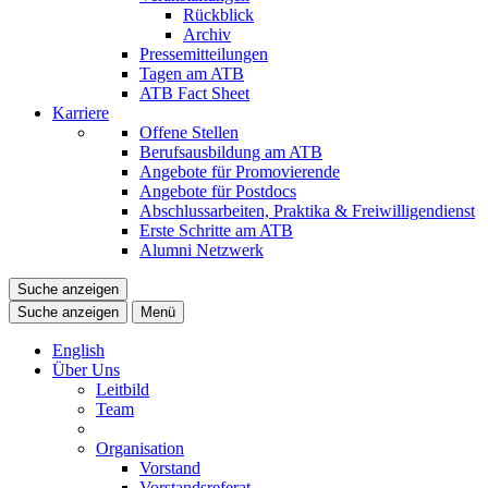
Rückblick
Archiv
Pressemitteilungen
Tagen am ATB
ATB Fact Sheet
Karriere
Offene Stellen
Berufsausbildung am ATB
Angebote für Promovierende
Angebote für Postdocs
Abschlussarbeiten, Praktika & Freiwilligendienst
Erste Schritte am ATB
Alumni Netzwerk
Suche anzeigen
Suche anzeigen
Menü
English
Über Uns
Leitbild
Team
Organisation
Vorstand
Vorstandsreferat