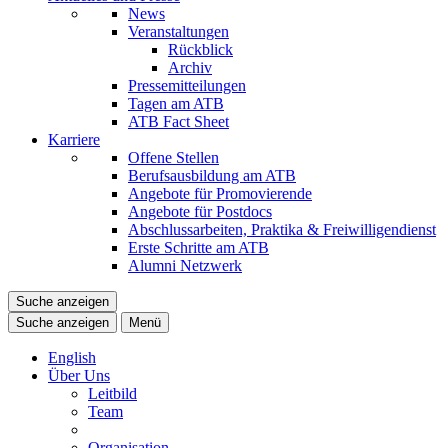
News
Veranstaltungen
Rückblick
Archiv
Pressemitteilungen
Tagen am ATB
ATB Fact Sheet
Karriere
Offene Stellen
Berufsausbildung am ATB
Angebote für Promovierende
Angebote für Postdocs
Abschlussarbeiten, Praktika & Freiwilligendienst
Erste Schritte am ATB
Alumni Netzwerk
Suche anzeigen
Suche anzeigen
Menü
English
Über Uns
Leitbild
Team
Organisation