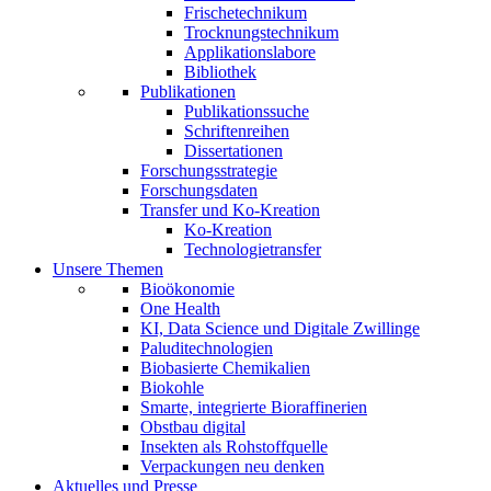
Frischetechnikum
Trocknungstechnikum
Applikationslabore
Bibliothek
Publikationen
Publikationssuche
Schriftenreihen
Dissertationen
Forschungsstrategie
Forschungsdaten
Transfer und Ko-Kreation
Ko-Kreation
Technologietransfer
Unsere Themen
Bioökonomie
One Health
KI, Data Science und Digitale Zwillinge
Paluditechnologien
Biobasierte Chemikalien
Biokohle
Smarte, integrierte Bioraffinerien
Obstbau digital
Insekten als Rohstoffquelle
Verpackungen neu denken
Aktuelles und Presse