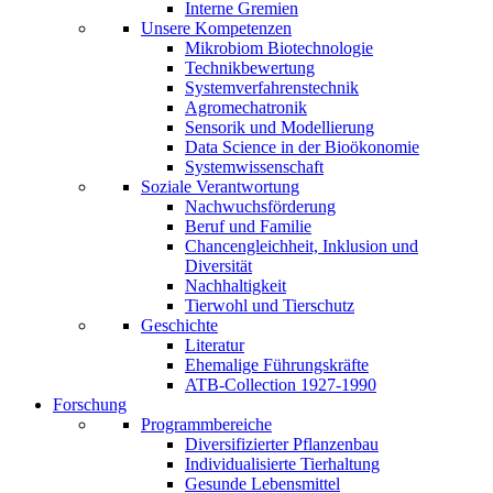
Interne Gremien
Unsere Kompetenzen
Mikrobiom Biotechnologie
Technikbewertung
Systemverfahrenstechnik
Agromechatronik
Sensorik und Modellierung
Data Science in der Bioökonomie
Systemwissenschaft
Soziale Verantwortung
Nachwuchsförderung
Beruf und Familie
Chancengleichheit, Inklusion und
Diversität
Nachhaltigkeit
Tierwohl und Tierschutz
Geschichte
Literatur
Ehemalige Führungskräfte
ATB-Collection 1927-1990
Forschung
Programmbereiche
Diversifizierter Pflanzenbau
Individualisierte Tierhaltung
Gesunde Lebensmittel