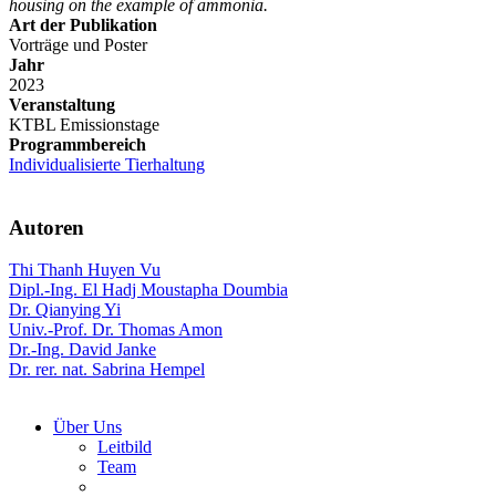
housing on the example of ammonia.
Art der Publikation
Vorträge und Poster
Jahr
2023
Veranstaltung
KTBL Emissionstage
Programmbereich
Individualisierte Tierhaltung
Autoren
Thi Thanh Huyen Vu
Dipl.-Ing. El Hadj Moustapha Doumbia
Dr. Qianying Yi
Univ.-Prof. Dr. Thomas Amon
Dr.-Ing. David Janke
Dr. rer. nat. Sabrina Hempel
Über Uns
Leitbild
Team