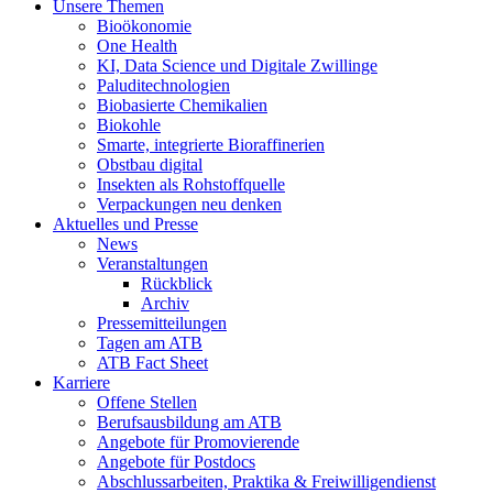
Unsere Themen
Bioökonomie
One Health
KI, Data Science und Digitale Zwillinge
Paluditechnologien
Biobasierte Chemikalien
Biokohle
Smarte, integrierte Bioraffinerien
Obstbau digital
Insekten als Rohstoffquelle
Verpackungen neu denken
Aktuelles und Presse
News
Veranstaltungen
Rückblick
Archiv
Pressemitteilungen
Tagen am ATB
ATB Fact Sheet
Karriere
Offene Stellen
Berufsausbildung am ATB
Angebote für Promovierende
Angebote für Postdocs
Abschlussarbeiten, Praktika & Freiwilligendienst