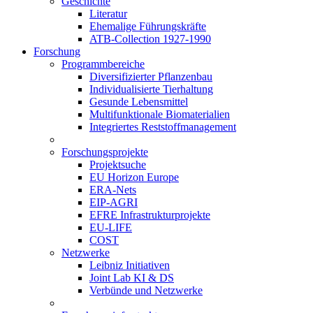
Geschichte
Literatur
Ehemalige Führungskräfte
ATB-Collection 1927-1990
Forschung
Programmbereiche
Diversifizierter Pflanzenbau
Individualisierte Tierhaltung
Gesunde Lebensmittel
Multifunktionale Biomaterialien
Integriertes Reststoffmanagement
Forschungsprojekte
Projektsuche
EU Horizon Europe
ERA-Nets
EIP-AGRI
EFRE Infrastrukturprojekte
EU-LIFE
COST
Netzwerke
Leibniz Initiativen
Joint Lab KI & DS
Verbünde und Netzwerke