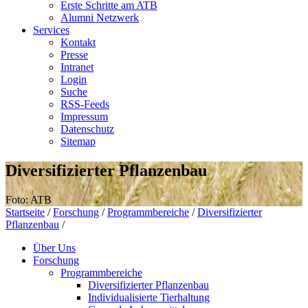
Erste Schritte am ATB
Alumni Netzwerk
Services
Kontakt
Presse
Intranet
Login
Suche
RSS-Feeds
Impressum
Datenschutz
Sitemap
Diversifizierter Pflanzenbau
Foto: ATB
Startseite
/
Forschung
/
Programmbereiche
/
Diversifizierter
Pflanzenbau
/
Über Uns
Forschung
Programmbereiche
Diversifizierter Pflanzenbau
Individualisierte Tierhaltung