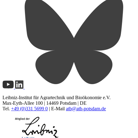
Leibniz-Institut für Agrartechnik und Bioökonomie e.V.
Max-Eyth-Allee 100 | 14469 Potsdam | DE
Tel.
+49 (0)331 5699 0
| E-Mail
atb@
atb-potsdam.de