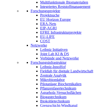
Multifunktionale Biomaterialien
Integriertes Reststoffmanagement
Forschungsprojekte
Projektsuche
EU Horizon Europe
ERA-Nets
EIP-AGRI
EFRE Infrastrukturprojekte
EU-LIFE
COST
Netzwerke
Leibniz Initiativen
Joint Lab KI & DS
Verbünde und Netzwerke
Forschungsinfrastruktur
Leibniz-InnoHof
Fieldlab für digitale Landwirtschaft
Zentrale Analytik
Mikrobiomlabor
Pilotanlage Biochemikalien
Pflanzenfasertechnikum
Agrarholz-Versuchsflächen
Biogastechnikum
Biokohletechnikum
Grenzschicht-Windkanal