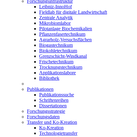
Forschungsinfrastruktur
Leibniz-InnoHof
Fieldlab für digitale Landwirtschaft
Zentrale Analytik
Mikrobiomlabor
Pilotanlage Biochemikalien
Pflanzenfasertechnikum
Agrarholz-Versuchsflächen
Biogastechnikum
Biokohletechnikum
Grenzschicht-Windkanal
Frischetechnikum
Trocknungstechnikum
Applikationslabore
Bibliothek
Publikationen
Publikationssuche
Schriftenreihen
Dissertationen
Forschungsstrategie
Forschungsdaten
Transfer und Ko-Kreation
Ko-Kreation
Technologietransfer