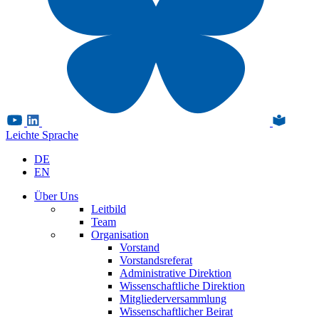
Leichte Sprache
DE
EN
Über Uns
Leitbild
Team
Organisation
Vorstand
Vorstandsreferat
Administrative Direktion
Wissenschaftliche Direktion
Mitgliederversammlung
Wissenschaftlicher Beirat