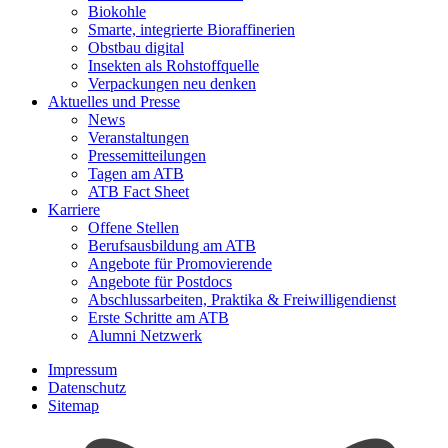
Biokohle
Smarte, integrierte Bioraffinerien
Obstbau digital
Insekten als Rohstoffquelle
Verpackungen neu denken
Aktuelles und Presse
News
Veranstaltungen
Pressemitteilungen
Tagen am ATB
ATB Fact Sheet
Karriere
Offene Stellen
Berufsausbildung am ATB
Angebote für Promovierende
Angebote für Postdocs
Abschlussarbeiten, Praktika & Freiwilligendienst
Erste Schritte am ATB
Alumni Netzwerk
Impressum
Datenschutz
Sitemap