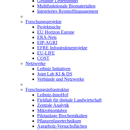
Gesunde Lebensmittel
Multifunktionale Biomaterialien
Integriertes Reststoffmanagement
Forschungsprojekte
Projektsuche
EU Horizon Europe
ERA-Nets
EIP-AGRI
EFRE Infrastrukturprojekte
EU-LIFE
COST
Netzwerke
Leibniz Initiativen
Joint Lab KI & DS
Verbünde und Netzwerke
Forschungsinfrastruktur
Leibniz-InnoHof
Fieldlab für digitale Landwirtschaft
Zentrale Analytik
Mikrobiomlabor
Pilotanlage Biochemikalien
Pflanzenfasertechnikum
Agrarholz-Versuchsflächen