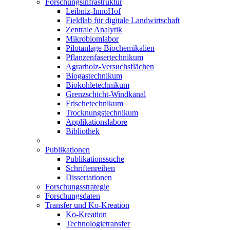
Forschungsinfrastruktur
Leibniz-InnoHof
Fieldlab für digitale Landwirtschaft
Zentrale Analytik
Mikrobiomlabor
Pilotanlage Biochemikalien
Pflanzenfasertechnikum
Agrarholz-Versuchsflächen
Biogastechnikum
Biokohletechnikum
Grenzschicht-Windkanal
Frischetechnikum
Trocknungstechnikum
Applikationslabore
Bibliothek
Publikationen
Publikationssuche
Schriftenreihen
Dissertationen
Forschungsstrategie
Forschungsdaten
Transfer und Ko-Kreation
Ko-Kreation
Technologietransfer