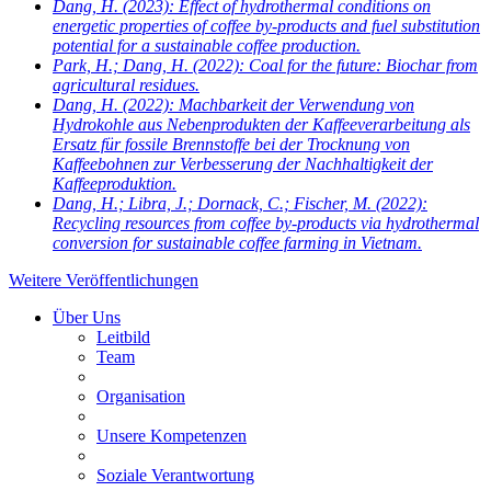
Dang, H.
(2023): Effect of hydrothermal conditions on
energetic properties of coffee by-products and fuel substitution
potential for a sustainable coffee production.
Park, H.; Dang, H.
(2022): Coal for the future: Biochar from
agricultural residues.
Dang, H.
(2022): Machbarkeit der Verwendung von
Hydrokohle aus Nebenprodukten der Kaffeeverarbeitung als
Ersatz für fossile Brennstoffe bei der Trocknung von
Kaffeebohnen zur Verbesserung der Nachhaltigkeit der
Kaffeeproduktion.
Dang, H.; Libra, J.; Dornack, C.; Fischer, M.
(2022):
Recycling resources from coffee by-products via hydrothermal
conversion for sustainable coffee farming in Vietnam.
Weitere Veröffentlichungen
Über Uns
Leitbild
Team
Organisation
Unsere Kompetenzen
Soziale Verantwortung