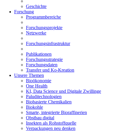
Geschichte
Forschung
Programmbereiche
Forschungsprojekte
Netzwerke
Forschungsinfrastruktur
Publikationen
Forschungsstrategie
Forschungsdaten
Transfer und Ko-Kreation
Unsere Themen
Bioökonomie
One Health
KI, Data Science und Digitale Zwillinge
Paluditechnologien
Biobasierte Chemikalien
Biokohle
Smarte, integrierte Bioraffinerien
Obstbau digital
Insekten als Rohstoffquelle
Verpackungen neu denken