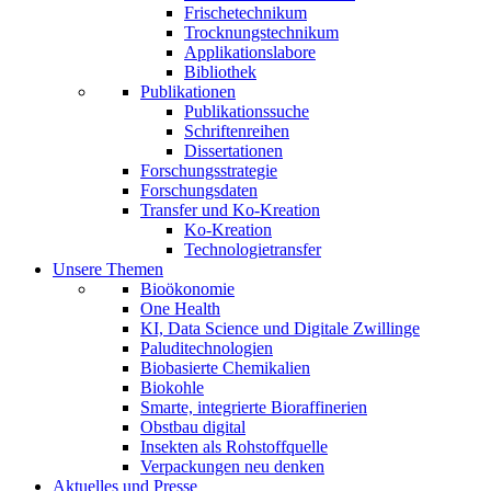
Frischetechnikum
Trocknungstechnikum
Applikationslabore
Bibliothek
Publikationen
Publikationssuche
Schriftenreihen
Dissertationen
Forschungsstrategie
Forschungsdaten
Transfer und Ko-Kreation
Ko-Kreation
Technologietransfer
Unsere Themen
Bioökonomie
One Health
KI, Data Science und Digitale Zwillinge
Paluditechnologien
Biobasierte Chemikalien
Biokohle
Smarte, integrierte Bioraffinerien
Obstbau digital
Insekten als Rohstoffquelle
Verpackungen neu denken
Aktuelles und Presse