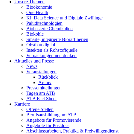
Unsere Themen
Bioökonomie
One Health
KI, Data Science und Digitale Zwillinge
Paluditechnologien
Biobasierte Chemikalien
Biokohle
Smarte, integrierte Bioraffinerien
Obstbau digital
Insekten als Rohstoffquelle
Verpackungen neu denken
Aktuelles und Presse
News
Veranstaltungen
Rückblick
Archiv
Pressemitteilungen
Tagen am ATB
ATB Fact Sheet
Karriere
Offene Stellen
Berufsausbildung am ATB
Angebote für Promovierende
Angebote für Postdocs
Abschlussarbeiten, Praktika & Freiwilligendienst