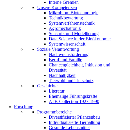
Interne Gremien
Unsere Kompetenzen
Mikrobiom Biotechnologie
Technikbewertung
Systemverfahrenstechnik
Agromechatronik
Sensorik und Modellierung
Data Science in der Bioökonomie
Systemwissenschaft
Soziale Verantwortung
Nachwuchsförderung
Beruf und Familie
Chancengleichheit, Inklusion und
Diversität
Nachhaltigkeit
Tierwohl und Tierschutz
Geschichte
Literatur
Ehemalige Führungskräfte
ATB-Collection 1927-1990
Forschung
Programmbereiche
Diversifizierter Pflanzenbau
Individualisierte Tierhaltung
Gesunde Lebensmittel