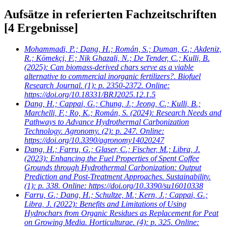
Aufsätze in referierten Fachzeitschriften
[4 Ergebnisse]
Mohammadi, P.; Dang, H.; Román, S.; Duman, G.; Akdeniz,
R.; Kömekçi, F.; Nik Ghazali, N.; De Tender, C.; Kulli, B.
(2025): Can biomass-derived chars serve as a viable
alternative to commercial inorganic fertilizers?. Biofuel
Research Journal. (1): p. 2350-2372. Online:
https://doi.org/10.18331/BRJ2025.12.1.5
Dang, H.; Cappai, G.; Chung, J.; Jeong, C.; Kulli, B.;
Marchelli, F.; Ro, K.; Román, S.
(2024): Research Needs and
Pathways to Advance Hydrothermal Carbonization
Technology. Agronomy. (2): p. 247. Online:
https://doi.org/10.3390/agronomy14020247
Dang, H.; Farru, G.; Glaser, C.; Fischer, M.; Libra, J.
(2023): Enhancing the Fuel Properties of Spent Coffee
Grounds through Hydrothermal Carbonization: Output
Prediction and Post-Treatment Approaches. Sustainability.
(1): p. 338. Online: https://doi.org/10.3390/su16010338
Farru, G.; Dang, H.; Schultze, M.; Kern, J.; Cappai, G.;
Libra, J.
(2022): Benefits and Limitations of Using
Hydrochars from Organic Residues as Replacement for Peat
on Growing Media. Horticulturae. (4): p. 325. Online: