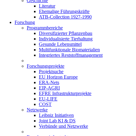
Geschichte
Literatur
Ehemalige Führungskräfte
ATB-Collection 1927-1990
Forschung
Programmbereiche
Diversifizierter Pflanzenbau
Individualisierte Tierhaltung
Gesunde Lebensmittel
Multifunktionale Biomaterialien
Integriertes Reststoffmanagement
Forschungsprojekte
Projektsuche
EU Horizon Europe
ERA-Nets
EIP-AGRI
EFRE Infrastrukturprojekte
EU-LIFE
COST
Netzwerke
Leibniz Initiativen
Joint Lab KI & DS
Verbünde und Netzwerke