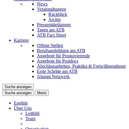
News
Veranstaltungen
Rückblick
Archiv
Pressemitteilungen
Tagen am ATB
ATB Fact Sheet
Karriere
Offene Stellen
Berufsausbildung am ATB
Angebote für Promovierende
Angebote für Postdocs
Abschlussarbeiten, Praktika & Freiwilligendienst
Erste Schritte am ATB
Alumni Netzwerk
Suche anzeigen
Suche anzeigen
Menü
English
Über Uns
Leitbild
Team
Organisation