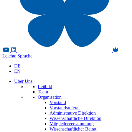
Leichte Sprache
DE
EN
Über Uns
Leitbild
Team
Organisation
Vorstand
Vorstandsreferat
Administrative Direktion
Wissenschaftliche Direktion
Mitgliederversammlung
Wissenschaftlicher Beirat