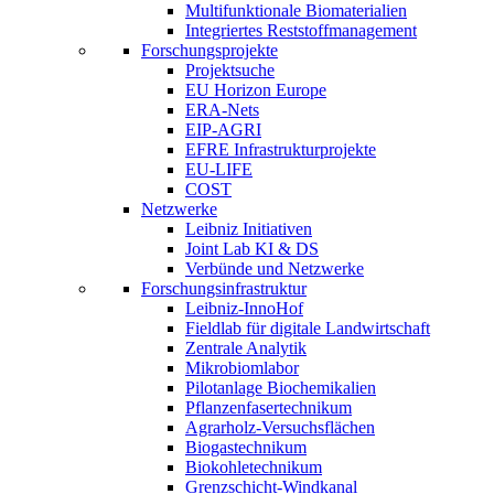
Multifunktionale Biomaterialien
Integriertes Reststoffmanagement
Forschungsprojekte
Projektsuche
EU Horizon Europe
ERA-Nets
EIP-AGRI
EFRE Infrastrukturprojekte
EU-LIFE
COST
Netzwerke
Leibniz Initiativen
Joint Lab KI & DS
Verbünde und Netzwerke
Forschungsinfrastruktur
Leibniz-InnoHof
Fieldlab für digitale Landwirtschaft
Zentrale Analytik
Mikrobiomlabor
Pilotanlage Biochemikalien
Pflanzenfasertechnikum
Agrarholz-Versuchsflächen
Biogastechnikum
Biokohletechnikum
Grenzschicht-Windkanal