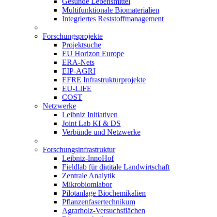
Gesunde Lebensmittel
Multifunktionale Biomaterialien
Integriertes Reststoffmanagement
Forschungsprojekte
Projektsuche
EU Horizon Europe
ERA-Nets
EIP-AGRI
EFRE Infrastrukturprojekte
EU-LIFE
COST
Netzwerke
Leibniz Initiativen
Joint Lab KI & DS
Verbünde und Netzwerke
Forschungsinfrastruktur
Leibniz-InnoHof
Fieldlab für digitale Landwirtschaft
Zentrale Analytik
Mikrobiomlabor
Pilotanlage Biochemikalien
Pflanzenfasertechnikum
Agrarholz-Versuchsflächen