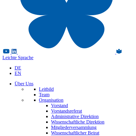
Leichte Sprache
DE
EN
Über Uns
Leitbild
Team
Organisation
Vorstand
Vorstandsreferat
Administrative Direktion
Wissenschaftliche Direktion
Mitgliederversammlung
Wissenschaftlicher Beirat