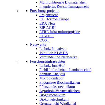
Multifunktionale Biomaterialien
Integriertes Reststoffmanagement
Forschungsprojekte
Projektsuche
EU Horizon Europe
ERA-Nets
EIP-AGRI
EFRE Infrastrukturprojekte
EU-LIFE
COST
Netzwerke
Leibniz Initiativen
Joint Lab KI & DS
Verbünde und Netzwerke
Forschungsinfrastruktur
Leibniz-InnoHof
Fieldlab für digitale Landwirtschaft
Zentrale Analytik
Mikrobiomlabor
Pilotanlage Biochemikalien
Pflanzenfasertechnikum
Agrarholz-Versuchsflächen
Biogastechnikum
Biokohletechnikum
Grenzschicht-Windkanal