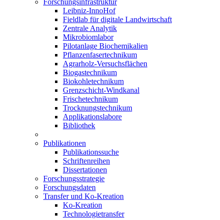
Forschungsinfrastruktur
Leibniz-InnoHof
Fieldlab für digitale Landwirtschaft
Zentrale Analytik
Mikrobiomlabor
Pilotanlage Biochemikalien
Pflanzenfasertechnikum
Agrarholz-Versuchsflächen
Biogastechnikum
Biokohletechnikum
Grenzschicht-Windkanal
Frischetechnikum
Trocknungstechnikum
Applikationslabore
Bibliothek
Publikationen
Publikationssuche
Schriftenreihen
Dissertationen
Forschungsstrategie
Forschungsdaten
Transfer und Ko-Kreation
Ko-Kreation
Technologietransfer