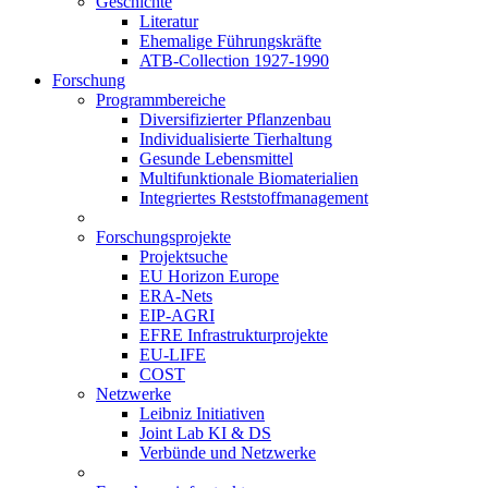
Geschichte
Literatur
Ehemalige Führungskräfte
ATB-Collection 1927-1990
Forschung
Programmbereiche
Diversifizierter Pflanzenbau
Individualisierte Tierhaltung
Gesunde Lebensmittel
Multifunktionale Biomaterialien
Integriertes Reststoffmanagement
Forschungsprojekte
Projektsuche
EU Horizon Europe
ERA-Nets
EIP-AGRI
EFRE Infrastrukturprojekte
EU-LIFE
COST
Netzwerke
Leibniz Initiativen
Joint Lab KI & DS
Verbünde und Netzwerke