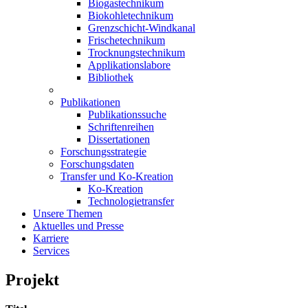
Biogastechnikum
Biokohletechnikum
Grenzschicht-Windkanal
Frischetechnikum
Trocknungstechnikum
Applikationslabore
Bibliothek
Publikationen
Publikationssuche
Schriftenreihen
Dissertationen
Forschungsstrategie
Forschungsdaten
Transfer und Ko-Kreation
Ko-Kreation
Technologietransfer
Unsere Themen
Aktuelles und Presse
Karriere
Services
Projekt