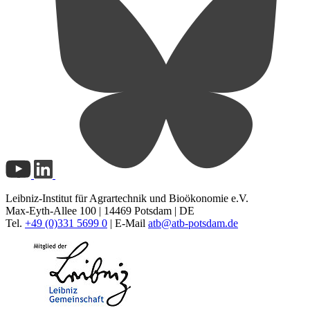
Leibniz-Institut für Agrartechnik und Bioökonomie e.V.
Max-Eyth-Allee 100 | 14469 Potsdam | DE
Tel.
+49 (0)331 5699 0
| E-Mail
atb@
atb-potsdam.de