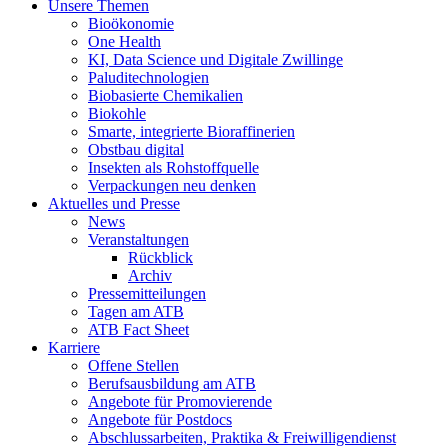
Unsere Themen
Bioökonomie
One Health
KI, Data Science und Digitale Zwillinge
Paluditechnologien
Biobasierte Chemikalien
Biokohle
Smarte, integrierte Bioraffinerien
Obstbau digital
Insekten als Rohstoffquelle
Verpackungen neu denken
Aktuelles und Presse
News
Veranstaltungen
Rückblick
Archiv
Pressemitteilungen
Tagen am ATB
ATB Fact Sheet
Karriere
Offene Stellen
Berufsausbildung am ATB
Angebote für Promovierende
Angebote für Postdocs
Abschlussarbeiten, Praktika & Freiwilligendienst