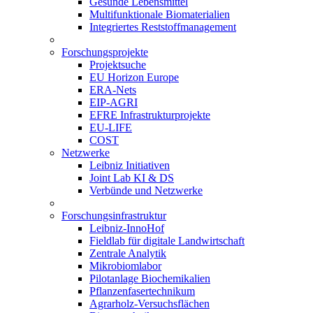
Gesunde Lebensmittel
Multifunktionale Biomaterialien
Integriertes Reststoffmanagement
Forschungsprojekte
Projektsuche
EU Horizon Europe
ERA-Nets
EIP-AGRI
EFRE Infrastrukturprojekte
EU-LIFE
COST
Netzwerke
Leibniz Initiativen
Joint Lab KI & DS
Verbünde und Netzwerke
Forschungsinfrastruktur
Leibniz-InnoHof
Fieldlab für digitale Landwirtschaft
Zentrale Analytik
Mikrobiomlabor
Pilotanlage Biochemikalien
Pflanzenfasertechnikum
Agrarholz-Versuchsflächen