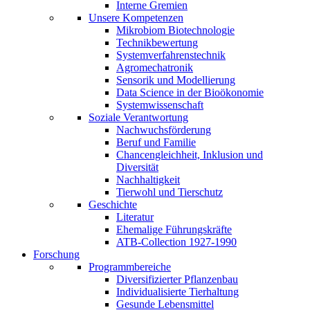
Interne Gremien
Unsere Kompetenzen
Mikrobiom Biotechnologie
Technikbewertung
Systemverfahrenstechnik
Agromechatronik
Sensorik und Modellierung
Data Science in der Bioökonomie
Systemwissenschaft
Soziale Verantwortung
Nachwuchsförderung
Beruf und Familie
Chancengleichheit, Inklusion und
Diversität
Nachhaltigkeit
Tierwohl und Tierschutz
Geschichte
Literatur
Ehemalige Führungskräfte
ATB-Collection 1927-1990
Forschung
Programmbereiche
Diversifizierter Pflanzenbau
Individualisierte Tierhaltung
Gesunde Lebensmittel