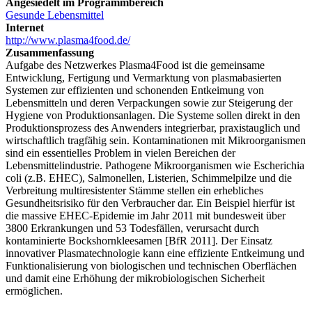
Angesiedelt im Programmbereich
Gesunde Lebensmittel
Internet
http://www.plasma4food.de/
Zusammenfassung
Aufgabe des Netzwerkes Plasma4Food ist die gemeinsame
Entwicklung, Fertigung und Vermarktung von plasmabasierten
Systemen zur effizienten und schonenden Entkeimung von
Lebensmitteln und deren Verpackungen sowie zur Steigerung der
Hygiene von Produktionsanlagen. Die Systeme sollen direkt in den
Produktionsprozess des Anwenders integrierbar, praxistauglich und
wirtschaftlich tragfähig sein. Kontaminationen mit Mikroorganismen
sind ein essentielles Problem in vielen Bereichen der
Lebensmittelindustrie. Pathogene Mikroorganismen wie Escherichia
coli (z.B. EHEC), Salmonellen, Listerien, Schimmelpilze und die
Verbreitung multiresistenter Stämme stellen ein erhebliches
Gesundheitsrisiko für den Verbraucher dar. Ein Beispiel hierfür ist
die massive EHEC-Epidemie im Jahr 2011 mit bundesweit über
3800 Erkrankungen und 53 Todesfällen, verursacht durch
kontaminierte Bockshornkleesamen [BfR 2011]. Der Einsatz
innovativer Plasmatechnologie kann eine effiziente Entkeimung und
Funktionalisierung von biologischen und technischen Oberflächen
und damit eine Erhöhung der mikrobiologischen Sicherheit
ermöglichen.