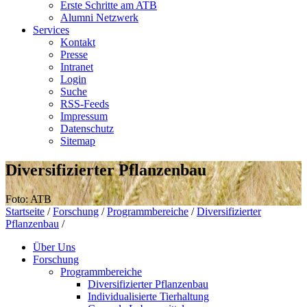
Erste Schritte am ATB
Alumni Netzwerk
Services
Kontakt
Presse
Intranet
Login
Suche
RSS-Feeds
Impressum
Datenschutz
Sitemap
Diversifizierter Pflanzenbau
Foto: ATB
Startseite
/
Forschung
/
Programmbereiche
/
Diversifizierter
Pflanzenbau
/
Über Uns
Forschung
Programmbereiche
Diversifizierter Pflanzenbau
Individualisierte Tierhaltung