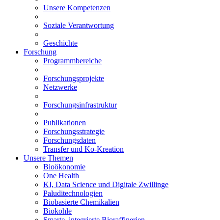
Unsere Kompetenzen
Soziale Verantwortung
Geschichte
Forschung
Programmbereiche
Forschungsprojekte
Netzwerke
Forschungsinfrastruktur
Publikationen
Forschungsstrategie
Forschungsdaten
Transfer und Ko-Kreation
Unsere Themen
Bioökonomie
One Health
KI, Data Science und Digitale Zwillinge
Paluditechnologien
Biobasierte Chemikalien
Biokohle
Smarte, integrierte Bioraffinerien