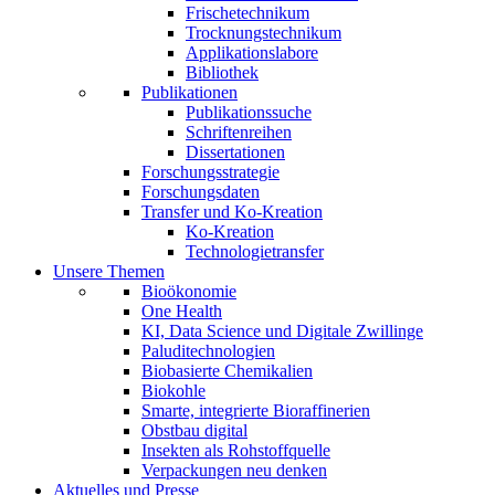
Frischetechnikum
Trocknungstechnikum
Applikationslabore
Bibliothek
Publikationen
Publikationssuche
Schriftenreihen
Dissertationen
Forschungsstrategie
Forschungsdaten
Transfer und Ko-Kreation
Ko-Kreation
Technologietransfer
Unsere Themen
Bioökonomie
One Health
KI, Data Science und Digitale Zwillinge
Paluditechnologien
Biobasierte Chemikalien
Biokohle
Smarte, integrierte Bioraffinerien
Obstbau digital
Insekten als Rohstoffquelle
Verpackungen neu denken
Aktuelles und Presse