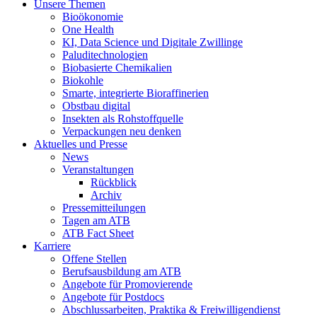
Unsere Themen
Bioökonomie
One Health
KI, Data Science und Digitale Zwillinge
Paluditechnologien
Biobasierte Chemikalien
Biokohle
Smarte, integrierte Bioraffinerien
Obstbau digital
Insekten als Rohstoffquelle
Verpackungen neu denken
Aktuelles und Presse
News
Veranstaltungen
Rückblick
Archiv
Pressemitteilungen
Tagen am ATB
ATB Fact Sheet
Karriere
Offene Stellen
Berufsausbildung am ATB
Angebote für Promovierende
Angebote für Postdocs
Abschlussarbeiten, Praktika & Freiwilligendienst