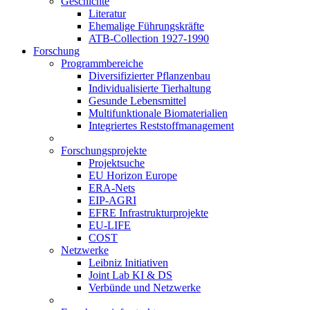
Geschichte
Literatur
Ehemalige Führungskräfte
ATB-Collection 1927-1990
Forschung
Programmbereiche
Diversifizierter Pflanzenbau
Individualisierte Tierhaltung
Gesunde Lebensmittel
Multifunktionale Biomaterialien
Integriertes Reststoffmanagement
Forschungsprojekte
Projektsuche
EU Horizon Europe
ERA-Nets
EIP-AGRI
EFRE Infrastrukturprojekte
EU-LIFE
COST
Netzwerke
Leibniz Initiativen
Joint Lab KI & DS
Verbünde und Netzwerke