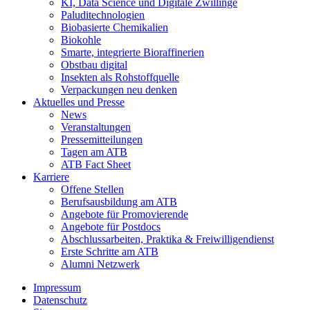
KI, Data Science und Digitale Zwillinge
Paluditechnologien
Biobasierte Chemikalien
Biokohle
Smarte, integrierte Bioraffinerien
Obstbau digital
Insekten als Rohstoffquelle
Verpackungen neu denken
Aktuelles und Presse
News
Veranstaltungen
Pressemitteilungen
Tagen am ATB
ATB Fact Sheet
Karriere
Offene Stellen
Berufsausbildung am ATB
Angebote für Promovierende
Angebote für Postdocs
Abschlussarbeiten, Praktika & Freiwilligendienst
Erste Schritte am ATB
Alumni Netzwerk
Impressum
Datenschutz