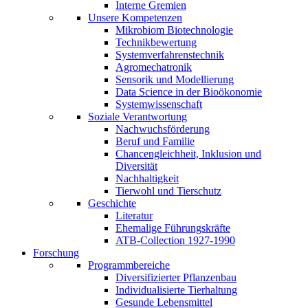
Interne Gremien
Unsere Kompetenzen
Mikrobiom Biotechnologie
Technikbewertung
Systemverfahrenstechnik
Agromechatronik
Sensorik und Modellierung
Data Science in der Bioökonomie
Systemwissenschaft
Soziale Verantwortung
Nachwuchsförderung
Beruf und Familie
Chancengleichheit, Inklusion und
Diversität
Nachhaltigkeit
Tierwohl und Tierschutz
Geschichte
Literatur
Ehemalige Führungskräfte
ATB-Collection 1927-1990
Forschung
Programmbereiche
Diversifizierter Pflanzenbau
Individualisierte Tierhaltung
Gesunde Lebensmittel