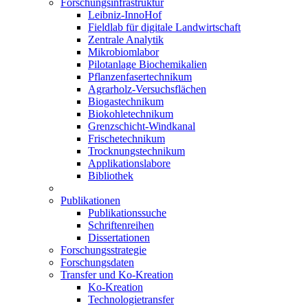
Forschungsinfrastruktur
Leibniz-InnoHof
Fieldlab für digitale Landwirtschaft
Zentrale Analytik
Mikrobiomlabor
Pilotanlage Biochemikalien
Pflanzenfasertechnikum
Agrarholz-Versuchsflächen
Biogastechnikum
Biokohletechnikum
Grenzschicht-Windkanal
Frischetechnikum
Trocknungstechnikum
Applikationslabore
Bibliothek
Publikationen
Publikationssuche
Schriftenreihen
Dissertationen
Forschungsstrategie
Forschungsdaten
Transfer und Ko-Kreation
Ko-Kreation
Technologietransfer