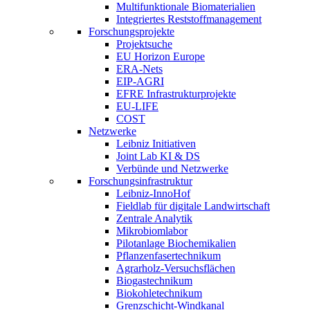
Multifunktionale Biomaterialien
Integriertes Reststoffmanagement
Forschungsprojekte
Projektsuche
EU Horizon Europe
ERA-Nets
EIP-AGRI
EFRE Infrastrukturprojekte
EU-LIFE
COST
Netzwerke
Leibniz Initiativen
Joint Lab KI & DS
Verbünde und Netzwerke
Forschungsinfrastruktur
Leibniz-InnoHof
Fieldlab für digitale Landwirtschaft
Zentrale Analytik
Mikrobiomlabor
Pilotanlage Biochemikalien
Pflanzenfasertechnikum
Agrarholz-Versuchsflächen
Biogastechnikum
Biokohletechnikum
Grenzschicht-Windkanal