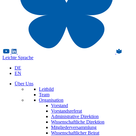
Leichte Sprache
DE
EN
Über Uns
Leitbild
Team
Organisation
Vorstand
Vorstandsreferat
Administrative Direktion
Wissenschaftliche Direktion
Mitgliederversammlung
Wissenschaftlicher Beirat