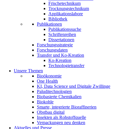
Frischetechnikum
Trocknungstechnikum
Applikationslabore
Bibliothek
Publikationen
Publikationssuche
Schriftenreihen
Dissertationen
Forschungsstrategie
Forschungsdaten
Transfer und Ko-Kreation
Ko-Kreation
Technologietransfer
Unsere Themen
Bioökonomie
One Health
KI, Data Science und Digitale Zwillinge
Paluditechnologien
Biobasierte Chemikalien
Biokohle
Smarte, integrierte Bioraffinerien
Obstbau digital
Insekten als Rohstoffquelle
Verpackungen neu denken
Aktuelles und Presse