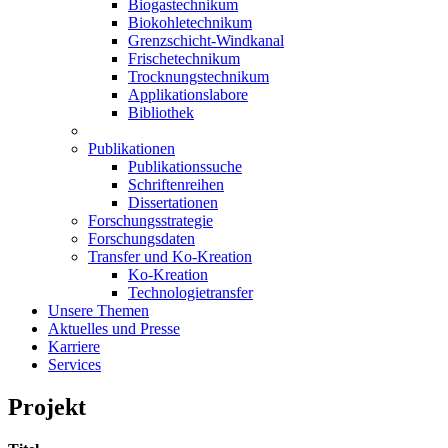
Biogastechnikum
Biokohletechnikum
Grenzschicht-Windkanal
Frischetechnikum
Trocknungstechnikum
Applikationslabore
Bibliothek
Publikationen
Publikationssuche
Schriftenreihen
Dissertationen
Forschungsstrategie
Forschungsdaten
Transfer und Ko-Kreation
Ko-Kreation
Technologietransfer
Unsere Themen
Aktuelles und Presse
Karriere
Services
Projekt