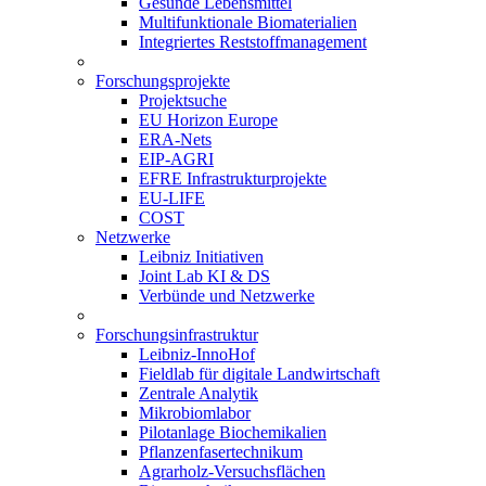
Gesunde Lebensmittel
Multifunktionale Biomaterialien
Integriertes Reststoffmanagement
Forschungsprojekte
Projektsuche
EU Horizon Europe
ERA-Nets
EIP-AGRI
EFRE Infrastrukturprojekte
EU-LIFE
COST
Netzwerke
Leibniz Initiativen
Joint Lab KI & DS
Verbünde und Netzwerke
Forschungsinfrastruktur
Leibniz-InnoHof
Fieldlab für digitale Landwirtschaft
Zentrale Analytik
Mikrobiomlabor
Pilotanlage Biochemikalien
Pflanzenfasertechnikum
Agrarholz-Versuchsflächen