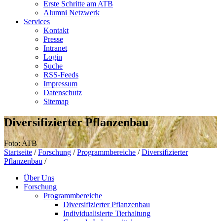
Erste Schritte am ATB
Alumni Netzwerk
Services
Kontakt
Presse
Intranet
Login
Suche
RSS-Feeds
Impressum
Datenschutz
Sitemap
Diversifizierter Pflanzenbau
Foto: ATB
Startseite
/
Forschung
/
Programmbereiche
/
Diversifizierter
Pflanzenbau
/
Über Uns
Forschung
Programmbereiche
Diversifizierter Pflanzenbau
Individualisierte Tierhaltung