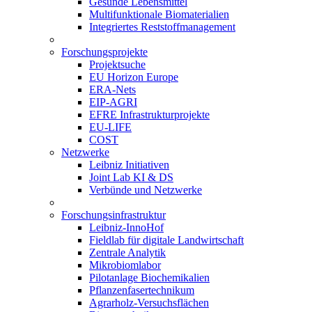
Gesunde Lebensmittel
Multifunktionale Biomaterialien
Integriertes Reststoffmanagement
Forschungsprojekte
Projektsuche
EU Horizon Europe
ERA-Nets
EIP-AGRI
EFRE Infrastrukturprojekte
EU-LIFE
COST
Netzwerke
Leibniz Initiativen
Joint Lab KI & DS
Verbünde und Netzwerke
Forschungsinfrastruktur
Leibniz-InnoHof
Fieldlab für digitale Landwirtschaft
Zentrale Analytik
Mikrobiomlabor
Pilotanlage Biochemikalien
Pflanzenfasertechnikum
Agrarholz-Versuchsflächen