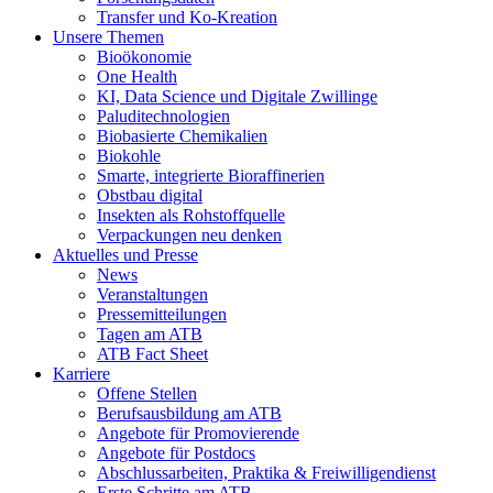
Transfer und Ko-Kreation
Unsere Themen
Bioökonomie
One Health
KI, Data Science und Digitale Zwillinge
Paluditechnologien
Biobasierte Chemikalien
Biokohle
Smarte, integrierte Bioraffinerien
Obstbau digital
Insekten als Rohstoffquelle
Verpackungen neu denken
Aktuelles und Presse
News
Veranstaltungen
Pressemitteilungen
Tagen am ATB
ATB Fact Sheet
Karriere
Offene Stellen
Berufsausbildung am ATB
Angebote für Promovierende
Angebote für Postdocs
Abschlussarbeiten, Praktika & Freiwilligendienst
Erste Schritte am ATB