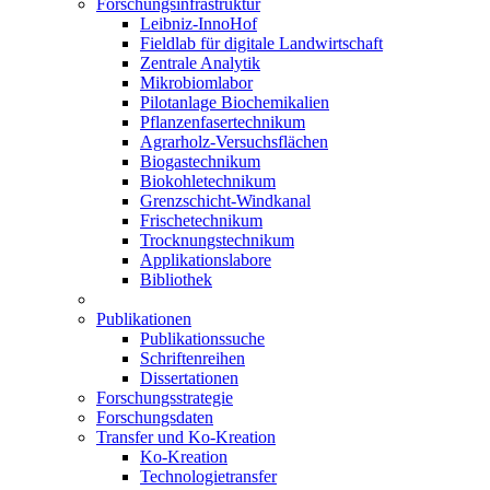
Forschungsinfrastruktur
Leibniz-InnoHof
Fieldlab für digitale Landwirtschaft
Zentrale Analytik
Mikrobiomlabor
Pilotanlage Biochemikalien
Pflanzenfasertechnikum
Agrarholz-Versuchsflächen
Biogastechnikum
Biokohletechnikum
Grenzschicht-Windkanal
Frischetechnikum
Trocknungstechnikum
Applikationslabore
Bibliothek
Publikationen
Publikationssuche
Schriftenreihen
Dissertationen
Forschungsstrategie
Forschungsdaten
Transfer und Ko-Kreation
Ko-Kreation
Technologietransfer