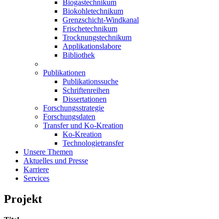
Biogastechnikum
Biokohletechnikum
Grenzschicht-Windkanal
Frischetechnikum
Trocknungstechnikum
Applikationslabore
Bibliothek
Publikationen
Publikationssuche
Schriftenreihen
Dissertationen
Forschungsstrategie
Forschungsdaten
Transfer und Ko-Kreation
Ko-Kreation
Technologietransfer
Unsere Themen
Aktuelles und Presse
Karriere
Services
Projekt