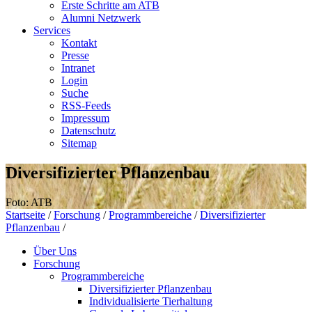
Erste Schritte am ATB
Alumni Netzwerk
Services
Kontakt
Presse
Intranet
Login
Suche
RSS-Feeds
Impressum
Datenschutz
Sitemap
Diversifizierter Pflanzenbau
Foto: ATB
Startseite
/
Forschung
/
Programmbereiche
/
Diversifizierter
Pflanzenbau
/
Über Uns
Forschung
Programmbereiche
Diversifizierter Pflanzenbau
Individualisierte Tierhaltung