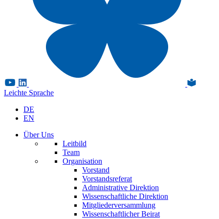
Leichte Sprache
DE
EN
Über Uns
Leitbild
Team
Organisation
Vorstand
Vorstandsreferat
Administrative Direktion
Wissenschaftliche Direktion
Mitgliederversammlung
Wissenschaftlicher Beirat