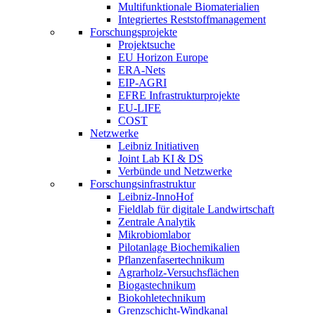
Multifunktionale Biomaterialien
Integriertes Reststoffmanagement
Forschungsprojekte
Projektsuche
EU Horizon Europe
ERA-Nets
EIP-AGRI
EFRE Infrastrukturprojekte
EU-LIFE
COST
Netzwerke
Leibniz Initiativen
Joint Lab KI & DS
Verbünde und Netzwerke
Forschungsinfrastruktur
Leibniz-InnoHof
Fieldlab für digitale Landwirtschaft
Zentrale Analytik
Mikrobiomlabor
Pilotanlage Biochemikalien
Pflanzenfasertechnikum
Agrarholz-Versuchsflächen
Biogastechnikum
Biokohletechnikum
Grenzschicht-Windkanal