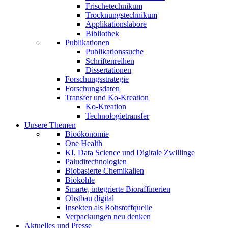
Frischetechnikum
Trocknungstechnikum
Applikationslabore
Bibliothek
Publikationen
Publikationssuche
Schriftenreihen
Dissertationen
Forschungsstrategie
Forschungsdaten
Transfer und Ko-Kreation
Ko-Kreation
Technologietransfer
Unsere Themen
Bioökonomie
One Health
KI, Data Science und Digitale Zwillinge
Paluditechnologien
Biobasierte Chemikalien
Biokohle
Smarte, integrierte Bioraffinerien
Obstbau digital
Insekten als Rohstoffquelle
Verpackungen neu denken
Aktuelles und Presse