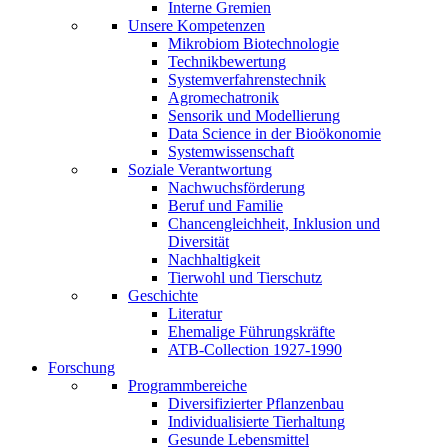
Interne Gremien
Unsere Kompetenzen
Mikrobiom Biotechnologie
Technikbewertung
Systemverfahrenstechnik
Agromechatronik
Sensorik und Modellierung
Data Science in der Bioökonomie
Systemwissenschaft
Soziale Verantwortung
Nachwuchsförderung
Beruf und Familie
Chancengleichheit, Inklusion und
Diversität
Nachhaltigkeit
Tierwohl und Tierschutz
Geschichte
Literatur
Ehemalige Führungskräfte
ATB-Collection 1927-1990
Forschung
Programmbereiche
Diversifizierter Pflanzenbau
Individualisierte Tierhaltung
Gesunde Lebensmittel