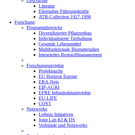
Geschichte
Literatur
Ehemalige Führungskräfte
ATB-Collection 1927-1990
Forschung
Programmbereiche
Diversifizierter Pflanzenbau
Individualisierte Tierhaltung
Gesunde Lebensmittel
Multifunktionale Biomaterialien
Integriertes Reststoffmanagement
Forschungsprojekte
Projektsuche
EU Horizon Europe
ERA-Nets
EIP-AGRI
EFRE Infrastrukturprojekte
EU-LIFE
COST
Netzwerke
Leibniz Initiativen
Joint Lab KI & DS
Verbünde und Netzwerke