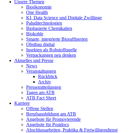
Unsere Themen
Bioökonomie
One Health
KI, Data Science und Digitale Zwillinge
Paluditechnologien
Biobasierte Chemikalien
Biokohle
Smarte, integrierte Bioraffinerien
Obstbau digital
Insekten als Rohstoffquelle
Verpackungen neu denken
Aktuelles und Presse
News
Veranstaltungen
Rückblick
Archiv
Pressemitteilungen
Tagen am ATB
ATB Fact Sheet
Karriere
Offene Stellen
Berufsausbildung am ATB
Angebote für Promovierende
Angebote für Postdocs
Abschlussarbeiten, Praktika & Freiwilligendienst