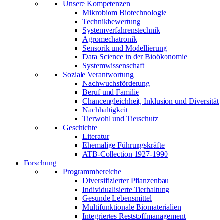
Unsere Kompetenzen
Mikrobiom Biotechnologie
Technikbewertung
Systemverfahrenstechnik
Agromechatronik
Sensorik und Modellierung
Data Science in der Bioökonomie
Systemwissenschaft
Soziale Verantwortung
Nachwuchsförderung
Beruf und Familie
Chancengleichheit, Inklusion und Diversität
Nachhaltigkeit
Tierwohl und Tierschutz
Geschichte
Literatur
Ehemalige Führungskräfte
ATB-Collection 1927-1990
Forschung
Programmbereiche
Diversifizierter Pflanzenbau
Individualisierte Tierhaltung
Gesunde Lebensmittel
Multifunktionale Biomaterialien
Integriertes Reststoffmanagement