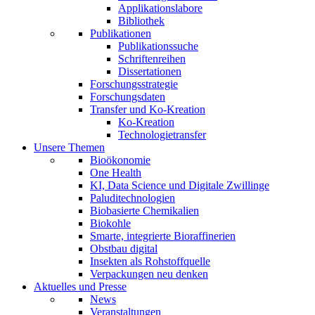
Applikationslabore
Bibliothek
Publikationen
Publikationssuche
Schriftenreihen
Dissertationen
Forschungsstrategie
Forschungsdaten
Transfer und Ko-Kreation
Ko-Kreation
Technologietransfer
Unsere Themen
Bioökonomie
One Health
KI, Data Science und Digitale Zwillinge
Paluditechnologien
Biobasierte Chemikalien
Biokohle
Smarte, integrierte Bioraffinerien
Obstbau digital
Insekten als Rohstoffquelle
Verpackungen neu denken
Aktuelles und Presse
News
Veranstaltungen