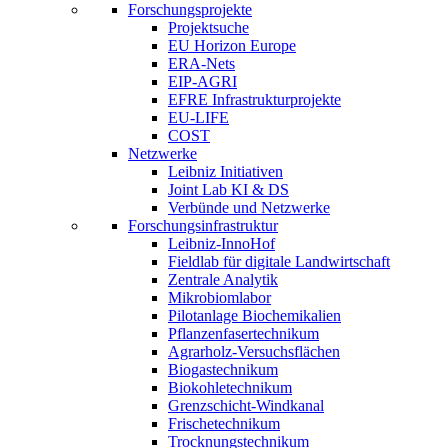
Forschungsprojekte
Projektsuche
EU Horizon Europe
ERA-Nets
EIP-AGRI
EFRE Infrastrukturprojekte
EU-LIFE
COST
Netzwerke
Leibniz Initiativen
Joint Lab KI & DS
Verbünde und Netzwerke
Forschungsinfrastruktur
Leibniz-InnoHof
Fieldlab für digitale Landwirtschaft
Zentrale Analytik
Mikrobiomlabor
Pilotanlage Biochemikalien
Pflanzenfasertechnikum
Agrarholz-Versuchsflächen
Biogastechnikum
Biokohletechnikum
Grenzschicht-Windkanal
Frischetechnikum
Trocknungstechnikum