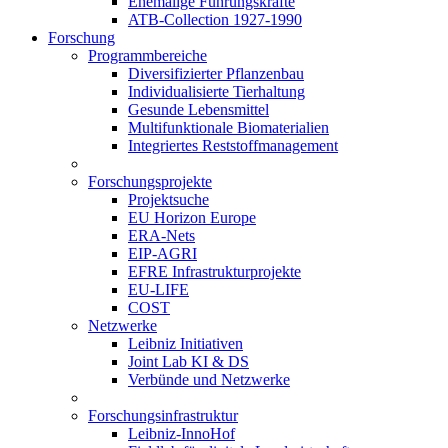
Ehemalige Führungskräfte
ATB-Collection 1927-1990
Forschung
Programmbereiche
Diversifizierter Pflanzenbau
Individualisierte Tierhaltung
Gesunde Lebensmittel
Multifunktionale Biomaterialien
Integriertes Reststoffmanagement
Forschungsprojekte
Projektsuche
EU Horizon Europe
ERA-Nets
EIP-AGRI
EFRE Infrastrukturprojekte
EU-LIFE
COST
Netzwerke
Leibniz Initiativen
Joint Lab KI & DS
Verbünde und Netzwerke
Forschungsinfrastruktur
Leibniz-InnoHof