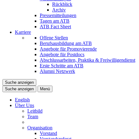
Rückblick
Archiv
Pressemitteilungen
Tagen am ATB
ATB Fact Sheet
Karriere
Offene Stellen
Berufsausbildung am ATB
Angebote für Promovierende
Angebote für Postdocs
Abschlussarbeiten, Praktika & Freiwilligendienst
Erste Schritte am ATB
Alumni Netzwerk
Suche anzeigen
Suche anzeigen
Menü
English
Über Uns
Leitbild
Team
Organisation
Vorstand
Vorstandsreferat