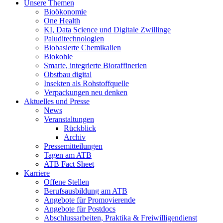
Unsere Themen
Bioökonomie
One Health
KI, Data Science und Digitale Zwillinge
Paluditechnologien
Biobasierte Chemikalien
Biokohle
Smarte, integrierte Bioraffinerien
Obstbau digital
Insekten als Rohstoffquelle
Verpackungen neu denken
Aktuelles und Presse
News
Veranstaltungen
Rückblick
Archiv
Pressemitteilungen
Tagen am ATB
ATB Fact Sheet
Karriere
Offene Stellen
Berufsausbildung am ATB
Angebote für Promovierende
Angebote für Postdocs
Abschlussarbeiten, Praktika & Freiwilligendienst