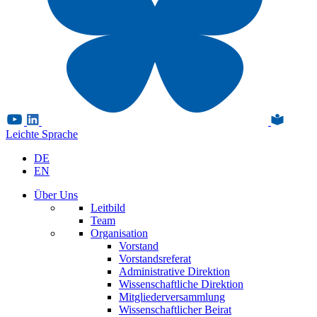
Leichte Sprache
DE
EN
Über Uns
Leitbild
Team
Organisation
Vorstand
Vorstandsreferat
Administrative Direktion
Wissenschaftliche Direktion
Mitgliederversammlung
Wissenschaftlicher Beirat