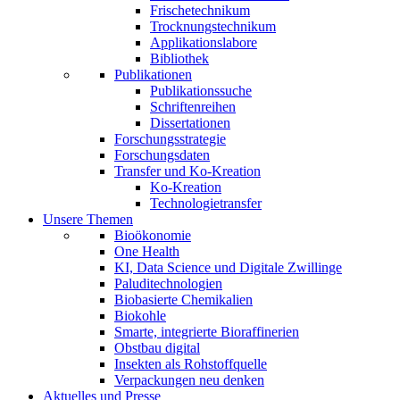
Frischetechnikum
Trocknungstechnikum
Applikationslabore
Bibliothek
Publikationen
Publikationssuche
Schriftenreihen
Dissertationen
Forschungsstrategie
Forschungsdaten
Transfer und Ko-Kreation
Ko-Kreation
Technologietransfer
Unsere Themen
Bioökonomie
One Health
KI, Data Science und Digitale Zwillinge
Paluditechnologien
Biobasierte Chemikalien
Biokohle
Smarte, integrierte Bioraffinerien
Obstbau digital
Insekten als Rohstoffquelle
Verpackungen neu denken
Aktuelles und Presse