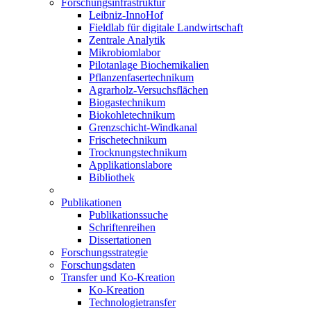
Forschungsinfrastruktur
Leibniz-InnoHof
Fieldlab für digitale Landwirtschaft
Zentrale Analytik
Mikrobiomlabor
Pilotanlage Biochemikalien
Pflanzenfasertechnikum
Agrarholz-Versuchsflächen
Biogastechnikum
Biokohletechnikum
Grenzschicht-Windkanal
Frischetechnikum
Trocknungstechnikum
Applikationslabore
Bibliothek
Publikationen
Publikationssuche
Schriftenreihen
Dissertationen
Forschungsstrategie
Forschungsdaten
Transfer und Ko-Kreation
Ko-Kreation
Technologietransfer