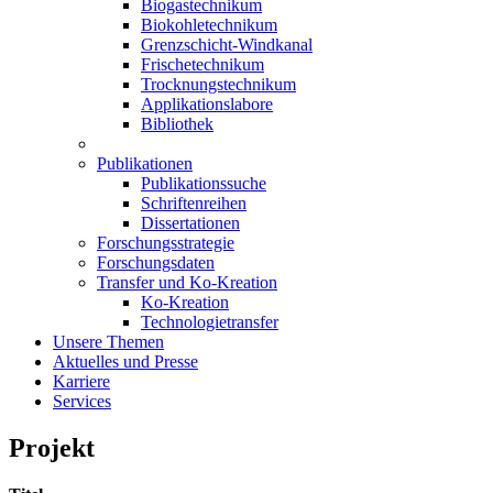
Biogastechnikum
Biokohletechnikum
Grenzschicht-Windkanal
Frischetechnikum
Trocknungstechnikum
Applikationslabore
Bibliothek
Publikationen
Publikationssuche
Schriftenreihen
Dissertationen
Forschungsstrategie
Forschungsdaten
Transfer und Ko-Kreation
Ko-Kreation
Technologietransfer
Unsere Themen
Aktuelles und Presse
Karriere
Services
Projekt