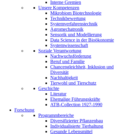
Interne Gremien
Unsere Kompetenzen
Mikrobiom Biotechnologie
Technikbewertung
Systemverfahrenstechnik
Agromechatronik
Sensorik und Modellierung
Data Science in der Bioökonomie
Systemwissenschaft
Soziale Verantwortung
Nachwuchsförderung
Beruf und Familie
Chancengleichheit, Inklusion und
Diversität
Nachhaltigkeit
Tierwohl und Tierschutz
Geschichte
Literatur
Ehemalige Führungskräfte
ATB-Collection 1927-1990
Forschung
Programmbereiche
Diversifizierter Pflanzenbau
Individualisierte Tierhaltung
Gesunde Lebensmittel