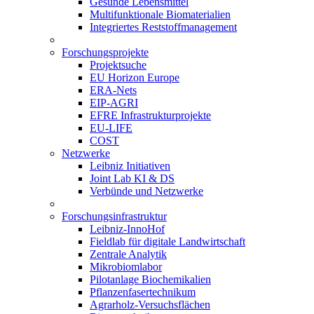
Gesunde Lebensmittel
Multifunktionale Biomaterialien
Integriertes Reststoffmanagement
Forschungsprojekte
Projektsuche
EU Horizon Europe
ERA-Nets
EIP-AGRI
EFRE Infrastrukturprojekte
EU-LIFE
COST
Netzwerke
Leibniz Initiativen
Joint Lab KI & DS
Verbünde und Netzwerke
Forschungsinfrastruktur
Leibniz-InnoHof
Fieldlab für digitale Landwirtschaft
Zentrale Analytik
Mikrobiomlabor
Pilotanlage Biochemikalien
Pflanzenfasertechnikum
Agrarholz-Versuchsflächen