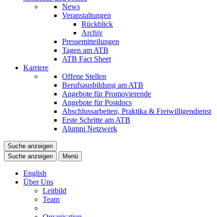
News
Veranstaltungen
Rückblick
Archiv
Pressemitteilungen
Tagen am ATB
ATB Fact Sheet
Karriere
Offene Stellen
Berufsausbildung am ATB
Angebote für Promovierende
Angebote für Postdocs
Abschlussarbeiten, Praktika & Freiwilligendienst
Erste Schritte am ATB
Alumni Netzwerk
Suche anzeigen
Suche anzeigen
Menü
English
Über Uns
Leitbild
Team
Organisation