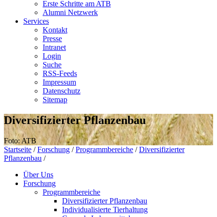
Erste Schritte am ATB
Alumni Netzwerk
Services
Kontakt
Presse
Intranet
Login
Suche
RSS-Feeds
Impressum
Datenschutz
Sitemap
Diversifizierter Pflanzenbau
Foto: ATB
Startseite
/
Forschung
/
Programmbereiche
/
Diversifizierter
Pflanzenbau
/
Über Uns
Forschung
Programmbereiche
Diversifizierter Pflanzenbau
Individualisierte Tierhaltung