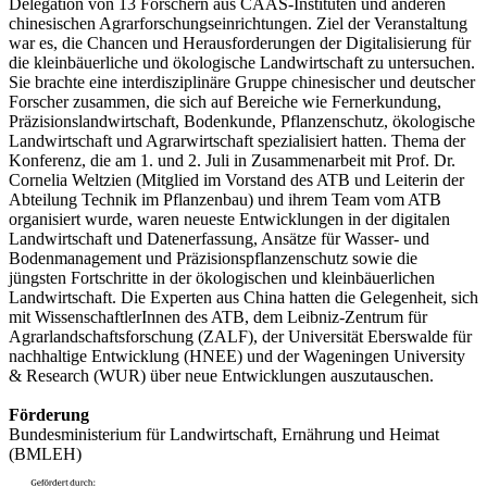
Delegation von 13 Forschern aus CAAS-Instituten und anderen
chinesischen Agrarforschungseinrichtungen. Ziel der Veranstaltung
war es, die Chancen und Herausforderungen der Digitalisierung für
die kleinbäuerliche und ökologische Landwirtschaft zu untersuchen.
Sie brachte eine interdisziplinäre Gruppe chinesischer und deutscher
Forscher zusammen, die sich auf Bereiche wie Fernerkundung,
Präzisionslandwirtschaft, Bodenkunde, Pflanzenschutz, ökologische
Landwirtschaft und Agrarwirtschaft spezialisiert hatten. Thema der
Konferenz, die am 1. und 2. Juli in Zusammenarbeit mit Prof. Dr.
Cornelia Weltzien (Mitglied im Vorstand des ATB und Leiterin der
Abteilung Technik im Pflanzenbau) und ihrem Team vom ATB
organisiert wurde, waren neueste Entwicklungen in der digitalen
Landwirtschaft und Datenerfassung, Ansätze für Wasser- und
Bodenmanagement und Präzisionspflanzenschutz sowie die
jüngsten Fortschritte in der ökologischen und kleinbäuerlichen
Landwirtschaft. Die Experten aus China hatten die Gelegenheit, sich
mit WissenschaftlerInnen des ATB, dem Leibniz-Zentrum für
Agrarlandschaftsforschung (ZALF), der Universität Eberswalde für
nachhaltige Entwicklung (HNEE) und der Wageningen University
& Research (WUR) über neue Entwicklungen auszutauschen.
Förderung
Bundesministerium für Landwirtschaft, Ernährung und Heimat
(BMLEH)