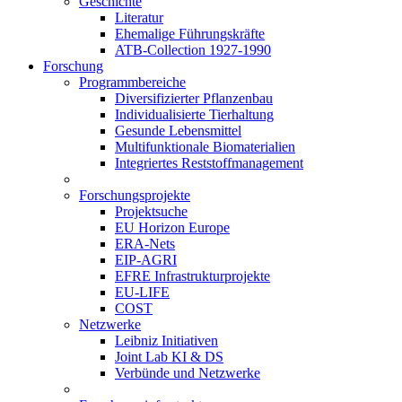
Geschichte
Literatur
Ehemalige Führungskräfte
ATB-Collection 1927-1990
Forschung
Programmbereiche
Diversifizierter Pflanzenbau
Individualisierte Tierhaltung
Gesunde Lebensmittel
Multifunktionale Biomaterialien
Integriertes Reststoffmanagement
Forschungsprojekte
Projektsuche
EU Horizon Europe
ERA-Nets
EIP-AGRI
EFRE Infrastrukturprojekte
EU-LIFE
COST
Netzwerke
Leibniz Initiativen
Joint Lab KI & DS
Verbünde und Netzwerke