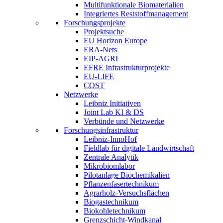
Multifunktionale Biomaterialien
Integriertes Reststoffmanagement
Forschungsprojekte
Projektsuche
EU Horizon Europe
ERA-Nets
EIP-AGRI
EFRE Infrastrukturprojekte
EU-LIFE
COST
Netzwerke
Leibniz Initiativen
Joint Lab KI & DS
Verbünde und Netzwerke
Forschungsinfrastruktur
Leibniz-InnoHof
Fieldlab für digitale Landwirtschaft
Zentrale Analytik
Mikrobiomlabor
Pilotanlage Biochemikalien
Pflanzenfasertechnikum
Agrarholz-Versuchsflächen
Biogastechnikum
Biokohletechnikum
Grenzschicht-Windkanal