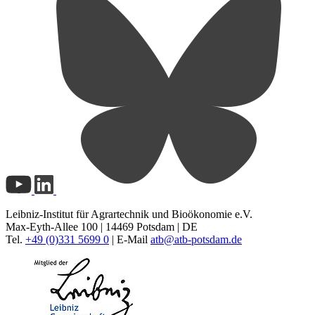
Leibniz-Institut für Agrartechnik und Bioökonomie e.V.
Max-Eyth-Allee 100 | 14469 Potsdam | DE
Tel.
+49 (0)331 5699 0
| E-Mail
atb@
atb-potsdam.de