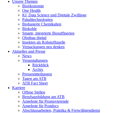
Unsere Themen
Bioökonomie
One Health
KI, Data Science und Digitale Zwillinge
Paluditechnologien
Biobasierte Chemikalien
Biokohle
Smarte, integrierte Bioraffinerien
Obstbau digital
Insekten als Rohstoffquelle
Verpackungen neu denken
Aktuelles und Presse
News
Veranstaltungen
Rückblick
Archiv
Pressemitteilungen
Tagen am ATB
ATB Fact Sheet
Karriere
Offene Stellen
Berufsausbildung am ATB
Angebote für Promovierende
Angebote für Postdocs
Abschlussarbeiten, Praktika & Freiwilligendienst