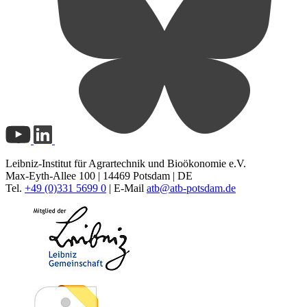
Leibniz-Institut für Agrartechnik und Bioökonomie e.V.
Max-Eyth-Allee 100 | 14469 Potsdam | DE
Tel.
+49 (0)331 5699 0
| E-Mail
atb@
atb-potsdam.de