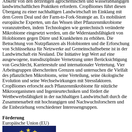
Abkehr von den derzeitigen agrochemischen und wasserabhängigen
landwirtschaftlichen Praktiken erfordern. CropBiomes führt diesen
Übergang zu einer nachhaltigen Landwirtschaft im Einklang mit
dem Green Deal und der Farm-to-Fork-Strategie an. Es mobilisiert
europäische Experten, um das Wissen über Pflanzenmikrobiome
voranzutreiben, indem Technologien wie gentechnisch veränderte
Mikrobiome eingesetzt werden, um die Widerstandsfähigkeit von
Holobiomen gegen Dürre und Krankheiten zu erhöhen. Die
Betrachtung von Nutzpflanzen als Holobionten und die Erforschung
von Schlüsseltaxa für Netzwerke auf Gemeinschaftsebene ist in der
Landwirtschaft ein Neuland. Die Initiative legt Wert auf eine
ausgewogene, transdisziplinäre Vernetzung unter Berücksichtigung
von Geschlecht, Karrierestufe und internationaler Vertretung. Vier
Arbeitsgruppen überschreiten Grenzen und untersuchen die Vielfalt
des pflanzlichen Mikrobioms, seine Verteilung, seine ökologische
Evolution und seine Wechselwirkungen mit Stressfaktoren.
CropBiomes erforscht auch Pflanzenmikrobiome für nützliche
Mikroorganismen und Ingenieurtechniken und fördert die
Wettbewerbsfähigkeit in der nachhaltigen Landwirtschaft durch die
Zusammenarbeit mit hochrangigen und Nachwuchsforschern und
die Einbeziehung verschiedener Interessengruppen.
Förderung
Europäische Union (EU)