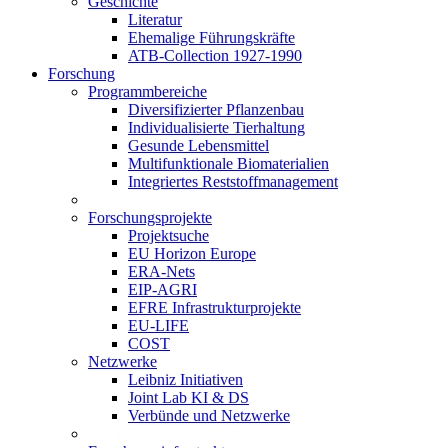
Geschichte
Literatur
Ehemalige Führungskräfte
ATB-Collection 1927-1990
Forschung
Programmbereiche
Diversifizierter Pflanzenbau
Individualisierte Tierhaltung
Gesunde Lebensmittel
Multifunktionale Biomaterialien
Integriertes Reststoffmanagement
Forschungsprojekte
Projektsuche
EU Horizon Europe
ERA-Nets
EIP-AGRI
EFRE Infrastrukturprojekte
EU-LIFE
COST
Netzwerke
Leibniz Initiativen
Joint Lab KI & DS
Verbünde und Netzwerke