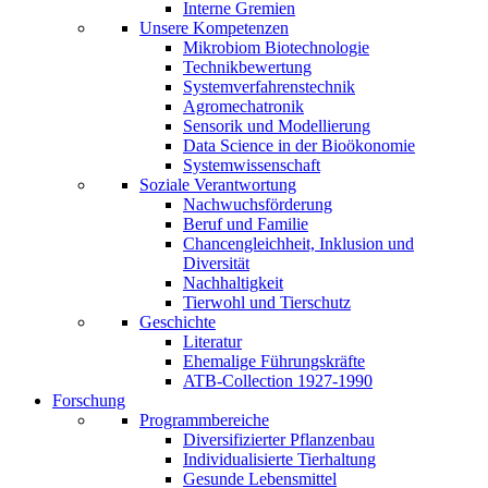
Interne Gremien
Unsere Kompetenzen
Mikrobiom Biotechnologie
Technikbewertung
Systemverfahrenstechnik
Agromechatronik
Sensorik und Modellierung
Data Science in der Bioökonomie
Systemwissenschaft
Soziale Verantwortung
Nachwuchsförderung
Beruf und Familie
Chancengleichheit, Inklusion und
Diversität
Nachhaltigkeit
Tierwohl und Tierschutz
Geschichte
Literatur
Ehemalige Führungskräfte
ATB-Collection 1927-1990
Forschung
Programmbereiche
Diversifizierter Pflanzenbau
Individualisierte Tierhaltung
Gesunde Lebensmittel