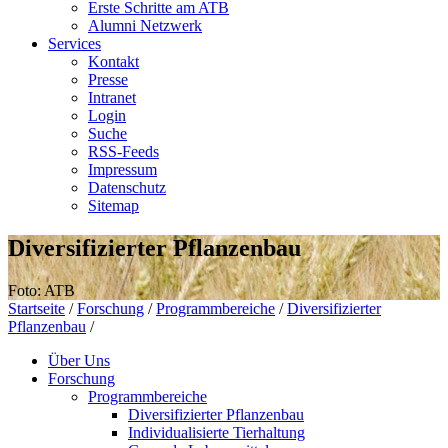
Erste Schritte am ATB
Alumni Netzwerk
Services
Kontakt
Presse
Intranet
Login
Suche
RSS-Feeds
Impressum
Datenschutz
Sitemap
Diversifizierter Pflanzenbau
Foto: ATB
Startseite
/
Forschung
/
Programmbereiche
/
Diversifizierter
Pflanzenbau
/
Über Uns
Forschung
Programmbereiche
Diversifizierter Pflanzenbau
Individualisierte Tierhaltung