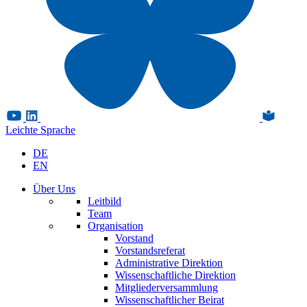
Leichte Sprache
DE
EN
Über Uns
Leitbild
Team
Organisation
Vorstand
Vorstandsreferat
Administrative Direktion
Wissenschaftliche Direktion
Mitgliederversammlung
Wissenschaftlicher Beirat