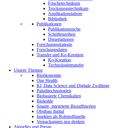
Frischetechnikum
Trocknungstechnikum
Applikationslabore
Bibliothek
Publikationen
Publikationssuche
Schriftenreihen
Dissertationen
Forschungsstrategie
Forschungsdaten
Transfer und Ko-Kreation
Ko-Kreation
Technologietransfer
Unsere Themen
Bioökonomie
One Health
KI, Data Science und Digitale Zwillinge
Paluditechnologien
Biobasierte Chemikalien
Biokohle
Smarte, integrierte Bioraffinerien
Obstbau digital
Insekten als Rohstoffquelle
Verpackungen neu denken
Aktuelles und Presse