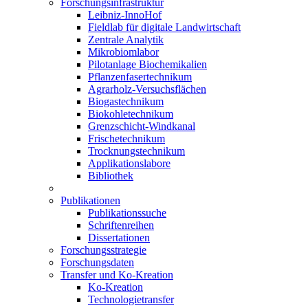
Forschungsinfrastruktur
Leibniz-InnoHof
Fieldlab für digitale Landwirtschaft
Zentrale Analytik
Mikrobiomlabor
Pilotanlage Biochemikalien
Pflanzenfasertechnikum
Agrarholz-Versuchsflächen
Biogastechnikum
Biokohletechnikum
Grenzschicht-Windkanal
Frischetechnikum
Trocknungstechnikum
Applikationslabore
Bibliothek
Publikationen
Publikationssuche
Schriftenreihen
Dissertationen
Forschungsstrategie
Forschungsdaten
Transfer und Ko-Kreation
Ko-Kreation
Technologietransfer