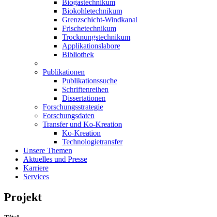
Biogastechnikum
Biokohletechnikum
Grenzschicht-Windkanal
Frischetechnikum
Trocknungstechnikum
Applikationslabore
Bibliothek
Publikationen
Publikationssuche
Schriftenreihen
Dissertationen
Forschungsstrategie
Forschungsdaten
Transfer und Ko-Kreation
Ko-Kreation
Technologietransfer
Unsere Themen
Aktuelles und Presse
Karriere
Services
Projekt