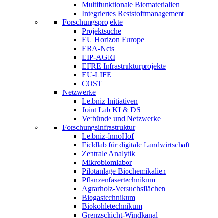
Multifunktionale Biomaterialien
Integriertes Reststoffmanagement
Forschungsprojekte
Projektsuche
EU Horizon Europe
ERA-Nets
EIP-AGRI
EFRE Infrastrukturprojekte
EU-LIFE
COST
Netzwerke
Leibniz Initiativen
Joint Lab KI & DS
Verbünde und Netzwerke
Forschungsinfrastruktur
Leibniz-InnoHof
Fieldlab für digitale Landwirtschaft
Zentrale Analytik
Mikrobiomlabor
Pilotanlage Biochemikalien
Pflanzenfasertechnikum
Agrarholz-Versuchsflächen
Biogastechnikum
Biokohletechnikum
Grenzschicht-Windkanal