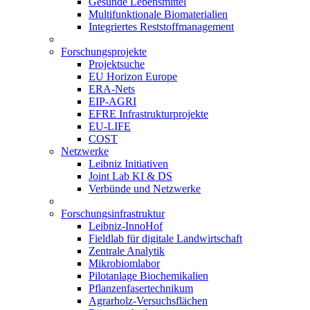
Gesunde Lebensmittel
Multifunktionale Biomaterialien
Integriertes Reststoffmanagement
Forschungsprojekte
Projektsuche
EU Horizon Europe
ERA-Nets
EIP-AGRI
EFRE Infrastrukturprojekte
EU-LIFE
COST
Netzwerke
Leibniz Initiativen
Joint Lab KI & DS
Verbünde und Netzwerke
Forschungsinfrastruktur
Leibniz-InnoHof
Fieldlab für digitale Landwirtschaft
Zentrale Analytik
Mikrobiomlabor
Pilotanlage Biochemikalien
Pflanzenfasertechnikum
Agrarholz-Versuchsflächen