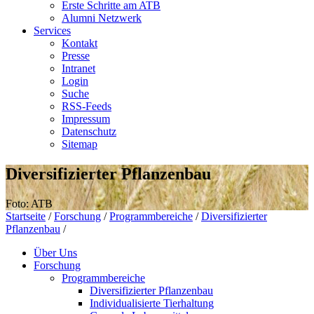
Erste Schritte am ATB
Alumni Netzwerk
Services
Kontakt
Presse
Intranet
Login
Suche
RSS-Feeds
Impressum
Datenschutz
Sitemap
Diversifizierter Pflanzenbau
Foto: ATB
Startseite
/
Forschung
/
Programmbereiche
/
Diversifizierter
Pflanzenbau
/
Über Uns
Forschung
Programmbereiche
Diversifizierter Pflanzenbau
Individualisierte Tierhaltung