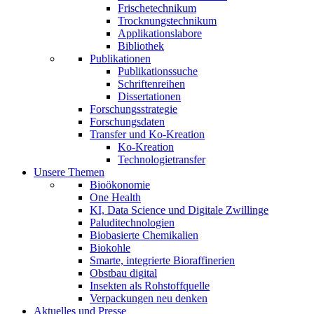
Frischetechnikum
Trocknungstechnikum
Applikationslabore
Bibliothek
Publikationen
Publikationssuche
Schriftenreihen
Dissertationen
Forschungsstrategie
Forschungsdaten
Transfer und Ko-Kreation
Ko-Kreation
Technologietransfer
Unsere Themen
Bioökonomie
One Health
KI, Data Science und Digitale Zwillinge
Paluditechnologien
Biobasierte Chemikalien
Biokohle
Smarte, integrierte Bioraffinerien
Obstbau digital
Insekten als Rohstoffquelle
Verpackungen neu denken
Aktuelles und Presse