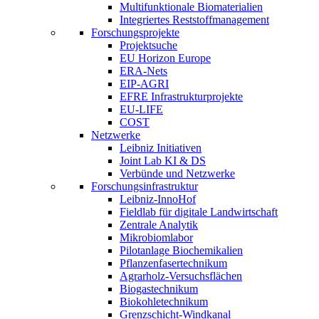
Multifunktionale Biomaterialien
Integriertes Reststoffmanagement
Forschungsprojekte
Projektsuche
EU Horizon Europe
ERA-Nets
EIP-AGRI
EFRE Infrastrukturprojekte
EU-LIFE
COST
Netzwerke
Leibniz Initiativen
Joint Lab KI & DS
Verbünde und Netzwerke
Forschungsinfrastruktur
Leibniz-InnoHof
Fieldlab für digitale Landwirtschaft
Zentrale Analytik
Mikrobiomlabor
Pilotanlage Biochemikalien
Pflanzenfasertechnikum
Agrarholz-Versuchsflächen
Biogastechnikum
Biokohletechnikum
Grenzschicht-Windkanal