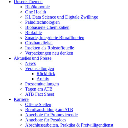
Unsere Themen
Bioökonomie
One Health
KI, Data Science und Digitale Zwillinge
Paluditechnologien
Biobasierte Chemikalien
Biokohle
Smarte, integrierte Bioraffinerien
Obstbau digital
Insekten als Rohstoffquelle
Verpackungen neu denken
Aktuelles und Presse
News
Veranstaltungen
Rückblick
Archiv
Pressemitteilungen
Tagen am ATB
ATB Fact Sheet
Karriere
Offene Stellen
Berufsausbildung am ATB
Angebote für Promovierende
Angebote für Postdocs
Abschlussarbeiten, Praktika & Freiwilligendienst