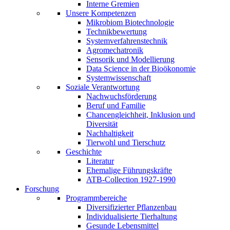
Interne Gremien
Unsere Kompetenzen
Mikrobiom Biotechnologie
Technikbewertung
Systemverfahrenstechnik
Agromechatronik
Sensorik und Modellierung
Data Science in der Bioökonomie
Systemwissenschaft
Soziale Verantwortung
Nachwuchsförderung
Beruf und Familie
Chancengleichheit, Inklusion und
Diversität
Nachhaltigkeit
Tierwohl und Tierschutz
Geschichte
Literatur
Ehemalige Führungskräfte
ATB-Collection 1927-1990
Forschung
Programmbereiche
Diversifizierter Pflanzenbau
Individualisierte Tierhaltung
Gesunde Lebensmittel