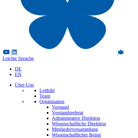
Leichte Sprache
DE
EN
Über Uns
Leitbild
Team
Organisation
Vorstand
Vorstandsreferat
Administrative Direktion
Wissenschaftliche Direktion
Mitgliederversammlung
Wissenschaftlicher Beirat