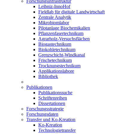
Forschungsinfrastruktur
Leibniz-InnoHof
Fieldlab für digitale Landwirtschaft
Zentrale Analytik
Mikrobiomlabor
Pilotanlage Biochemikalien
Pflanzenfasertechnikum
Agrarholz-Versuchsflächen
Biogastechnikum
Biokohletechnikum
Grenzschicht-Windkanal
Frischetechnikum
Trocknungstechnikum
Applikationslabore
Bibliothek
Publikationen
Publikationssuche
Schriftenreihen
Dissertationen
Forschungsstrategie
Forschungsdaten
Transfer und Ko-Kreation
Ko-Kreation
Technologietransfer