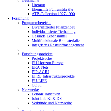
Geschichte
Literatur
Ehemalige Führungskräfte
ATB-Collection 1927-1990
Forschung
Programmbereiche
Diversifizierter Pflanzenbau
Individualisierte Tierhaltung
Gesunde Lebensmittel
Multifunktionale Biomaterialien
Integriertes Reststoffmanagement
Forschungsprojekte
Projektsuche
EU Horizon Europe
ERA-Nets
EIP-AGRI
EFRE Infrastrukturprojekte
EU-LIFE
COST
Netzwerke
Leibniz Initiativen
Joint Lab KI & DS
Verbünde und Netzwerke