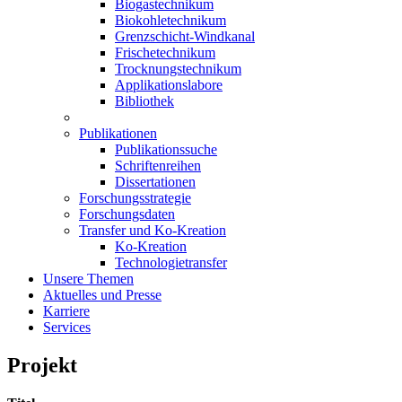
Biogastechnikum
Biokohletechnikum
Grenzschicht-Windkanal
Frischetechnikum
Trocknungstechnikum
Applikationslabore
Bibliothek
Publikationen
Publikationssuche
Schriftenreihen
Dissertationen
Forschungsstrategie
Forschungsdaten
Transfer und Ko-Kreation
Ko-Kreation
Technologietransfer
Unsere Themen
Aktuelles und Presse
Karriere
Services
Projekt