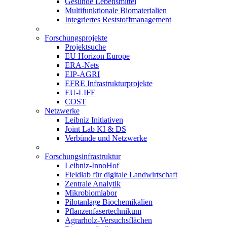
Gesunde Lebensmittel
Multifunktionale Biomaterialien
Integriertes Reststoffmanagement
Forschungsprojekte
Projektsuche
EU Horizon Europe
ERA-Nets
EIP-AGRI
EFRE Infrastrukturprojekte
EU-LIFE
COST
Netzwerke
Leibniz Initiativen
Joint Lab KI & DS
Verbünde und Netzwerke
Forschungsinfrastruktur
Leibniz-InnoHof
Fieldlab für digitale Landwirtschaft
Zentrale Analytik
Mikrobiomlabor
Pilotanlage Biochemikalien
Pflanzenfasertechnikum
Agrarholz-Versuchsflächen