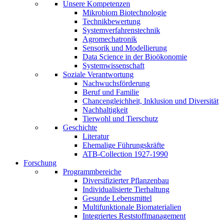
Unsere Kompetenzen
Mikrobiom Biotechnologie
Technikbewertung
Systemverfahrenstechnik
Agromechatronik
Sensorik und Modellierung
Data Science in der Bioökonomie
Systemwissenschaft
Soziale Verantwortung
Nachwuchsförderung
Beruf und Familie
Chancengleichheit, Inklusion und Diversität
Nachhaltigkeit
Tierwohl und Tierschutz
Geschichte
Literatur
Ehemalige Führungskräfte
ATB-Collection 1927-1990
Forschung
Programmbereiche
Diversifizierter Pflanzenbau
Individualisierte Tierhaltung
Gesunde Lebensmittel
Multifunktionale Biomaterialien
Integriertes Reststoffmanagement