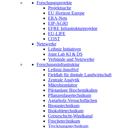
Forschungsprojekte
Projektsuche
EU Horizon Europe
ERA-Nets
EIP-AGRI
EFRE Infrastrukturprojekte
EU-LIFE
COST
Netzwerke
Leibniz Initiativen
Joint Lab KI & DS
Verbünde und Netzwerke
Forschungsinfrastruktur
Leibniz-InnoHof
Fieldlab für digitale Landwirtschaft
Zentrale Analytik
Mikrobiomlabor
Pilotanlage Biochemikalien
Pflanzenfasertechnikum
Agrarholz-Versuchsflächen
Biogastechnikum
Biokohletechnikum
Grenzschicht-Windkanal
Frischetechnikum
Trocknungstechnikum