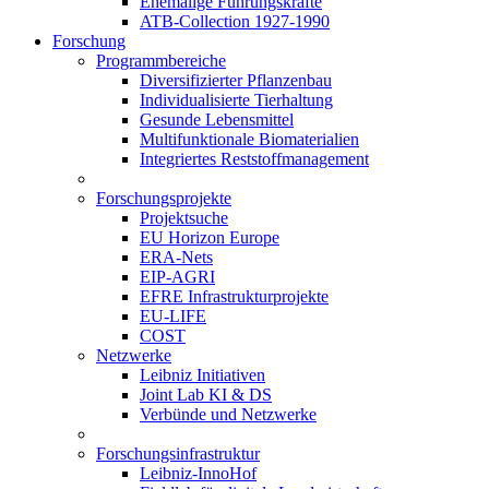
Ehemalige Führungskräfte
ATB-Collection 1927-1990
Forschung
Programmbereiche
Diversifizierter Pflanzenbau
Individualisierte Tierhaltung
Gesunde Lebensmittel
Multifunktionale Biomaterialien
Integriertes Reststoffmanagement
Forschungsprojekte
Projektsuche
EU Horizon Europe
ERA-Nets
EIP-AGRI
EFRE Infrastrukturprojekte
EU-LIFE
COST
Netzwerke
Leibniz Initiativen
Joint Lab KI & DS
Verbünde und Netzwerke
Forschungsinfrastruktur
Leibniz-InnoHof