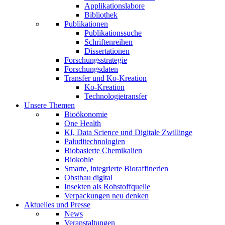
Applikationslabore
Bibliothek
Publikationen
Publikationssuche
Schriftenreihen
Dissertationen
Forschungsstrategie
Forschungsdaten
Transfer und Ko-Kreation
Ko-Kreation
Technologietransfer
Unsere Themen
Bioökonomie
One Health
KI, Data Science und Digitale Zwillinge
Paluditechnologien
Biobasierte Chemikalien
Biokohle
Smarte, integrierte Bioraffinerien
Obstbau digital
Insekten als Rohstoffquelle
Verpackungen neu denken
Aktuelles und Presse
News
Veranstaltungen