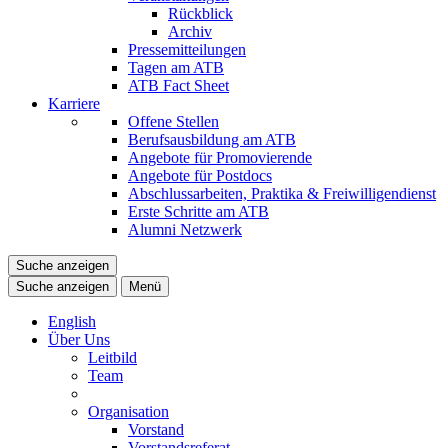
Rückblick
Archiv
Pressemitteilungen
Tagen am ATB
ATB Fact Sheet
Karriere
Offene Stellen
Berufsausbildung am ATB
Angebote für Promovierende
Angebote für Postdocs
Abschlussarbeiten, Praktika & Freiwilligendienst
Erste Schritte am ATB
Alumni Netzwerk
Suche anzeigen
Suche anzeigen
Menü
English
Über Uns
Leitbild
Team
Organisation
Vorstand
Vorstandsreferat