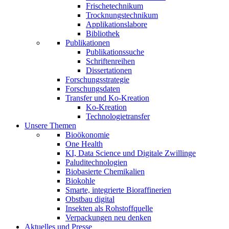
Frischetechnikum
Trocknungstechnikum
Applikationslabore
Bibliothek
Publikationen
Publikationssuche
Schriftenreihen
Dissertationen
Forschungsstrategie
Forschungsdaten
Transfer und Ko-Kreation
Ko-Kreation
Technologietransfer
Unsere Themen
Bioökonomie
One Health
KI, Data Science und Digitale Zwillinge
Paluditechnologien
Biobasierte Chemikalien
Biokohle
Smarte, integrierte Bioraffinerien
Obstbau digital
Insekten als Rohstoffquelle
Verpackungen neu denken
Aktuelles und Presse