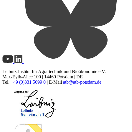
Leibniz-Institut für Agrartechnik und Bioökonomie e.V.
Max-Eyth-Allee 100 | 14469 Potsdam | DE
Tel.
+49 (0)331 5699 0
| E-Mail
atb@
atb-potsdam.de