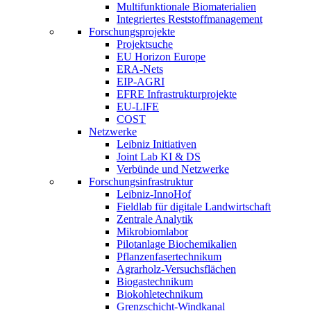
Multifunktionale Biomaterialien
Integriertes Reststoffmanagement
Forschungsprojekte
Projektsuche
EU Horizon Europe
ERA-Nets
EIP-AGRI
EFRE Infrastrukturprojekte
EU-LIFE
COST
Netzwerke
Leibniz Initiativen
Joint Lab KI & DS
Verbünde und Netzwerke
Forschungsinfrastruktur
Leibniz-InnoHof
Fieldlab für digitale Landwirtschaft
Zentrale Analytik
Mikrobiomlabor
Pilotanlage Biochemikalien
Pflanzenfasertechnikum
Agrarholz-Versuchsflächen
Biogastechnikum
Biokohletechnikum
Grenzschicht-Windkanal