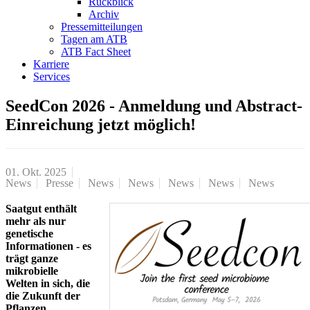
Rückblick
Archiv
Pressemitteilungen
Tagen am ATB
ATB Fact Sheet
Karriere
Services
SeedCon 2026 - Anmeldung und Abstract-
Einreichung jetzt möglich!
01. Okt. 2025
News
Presse
News
News
News
News
News
Saatgut enthält
mehr als nur
genetische
Informationen - es
trägt ganze
mikrobielle
Welten in sich, die
die Zukunft der
Pflanzen