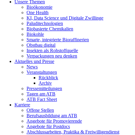
Unsere Themen
Bioökonomie
One Health
KI, Data Science und Digitale Zwillinge
Paluditechnologien
Biobasierte Chemikalien
Biokohle
Smarte, integrierte Bioraffinerien
Obstbau digital
Insekten als Rohstoffquelle
Verpackungen neu denken
Aktuelles und Presse
News
Veranstaltungen
Rückblick
Archiv
Pressemitteilungen
Tagen am ATB
ATB Fact Sheet
Karriere
Offene Stellen
Berufsausbildung am ATB
Angebote für Promovierende
Angebote für Postdocs
Abschlussarbeiten, Praktika & Freiwilligendienst