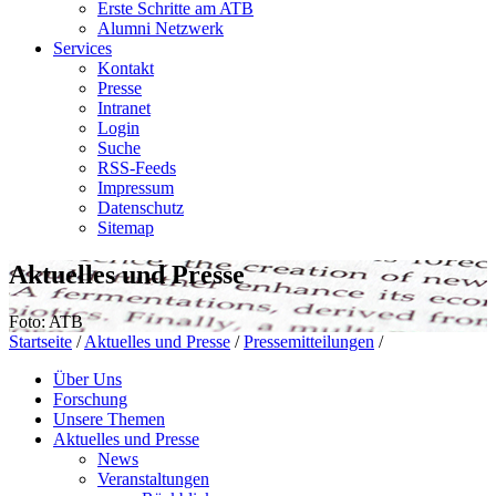
Erste Schritte am ATB
Alumni Netzwerk
Services
Kontakt
Presse
Intranet
Login
Suche
RSS-Feeds
Impressum
Datenschutz
Sitemap
Aktuelles und Presse
Foto: ATB
Startseite
/
Aktuelles und Presse
/
Pressemitteilungen
/
Über Uns
Forschung
Unsere Themen
Aktuelles und Presse
News
Veranstaltungen