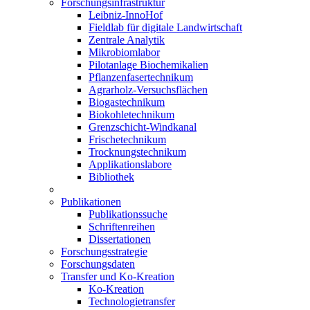
Forschungsinfrastruktur
Leibniz-InnoHof
Fieldlab für digitale Landwirtschaft
Zentrale Analytik
Mikrobiomlabor
Pilotanlage Biochemikalien
Pflanzenfasertechnikum
Agrarholz-Versuchsflächen
Biogastechnikum
Biokohletechnikum
Grenzschicht-Windkanal
Frischetechnikum
Trocknungstechnikum
Applikationslabore
Bibliothek
Publikationen
Publikationssuche
Schriftenreihen
Dissertationen
Forschungsstrategie
Forschungsdaten
Transfer und Ko-Kreation
Ko-Kreation
Technologietransfer