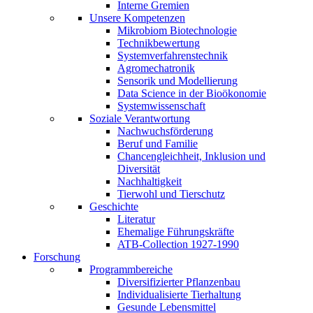
Interne Gremien
Unsere Kompetenzen
Mikrobiom Biotechnologie
Technikbewertung
Systemverfahrenstechnik
Agromechatronik
Sensorik und Modellierung
Data Science in der Bioökonomie
Systemwissenschaft
Soziale Verantwortung
Nachwuchsförderung
Beruf und Familie
Chancengleichheit, Inklusion und
Diversität
Nachhaltigkeit
Tierwohl und Tierschutz
Geschichte
Literatur
Ehemalige Führungskräfte
ATB-Collection 1927-1990
Forschung
Programmbereiche
Diversifizierter Pflanzenbau
Individualisierte Tierhaltung
Gesunde Lebensmittel