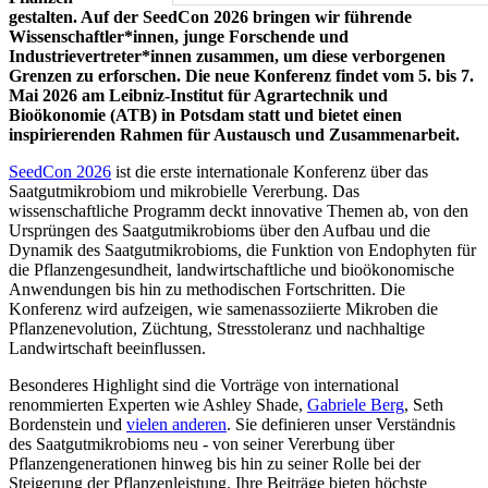
gestalten. Auf der SeedCon 2026 bringen wir führende
Wissenschaftler*innen, junge Forschende und
Industrievertreter*innen zusammen, um diese verborgenen
Grenzen zu erforschen. Die neue Konferenz findet vom 5. bis 7.
Mai 2026 am Leibniz-Institut für Agrartechnik und
Bioökonomie (ATB) in Potsdam statt und bietet einen
inspirierenden Rahmen für Austausch und Zusammenarbeit.
SeedCon 2026
ist die erste internationale Konferenz über das
Saatgutmikrobiom und mikrobielle Vererbung. Das
wissenschaftliche Programm deckt innovative Themen ab, von den
Ursprüngen des Saatgutmikrobioms über den Aufbau und die
Dynamik des Saatgutmikrobioms, die Funktion von Endophyten für
die Pflanzengesundheit, landwirtschaftliche und bioökonomische
Anwendungen bis hin zu methodischen Fortschritten. Die
Konferenz wird aufzeigen, wie samenassoziierte Mikroben die
Pflanzenevolution, Züchtung, Stresstoleranz und nachhaltige
Landwirtschaft beeinflussen.
Besonderes Highlight sind die Vorträge von international
renommierten Experten wie Ashley Shade,
Gabriele Berg
, Seth
Bordenstein und
vielen anderen
. Sie definieren unser Verständnis
des Saatgutmikrobioms neu - von seiner Vererbung über
Pflanzengenerationen hinweg bis hin zu seiner Rolle bei der
Steigerung der Pflanzenleistung. Ihre Beiträge bieten höchste