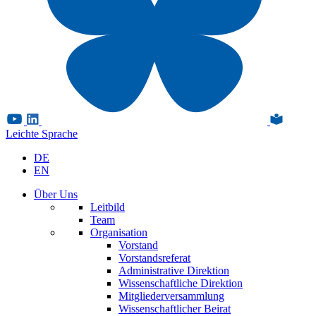
Leichte Sprache
DE
EN
Über Uns
Leitbild
Team
Organisation
Vorstand
Vorstandsreferat
Administrative Direktion
Wissenschaftliche Direktion
Mitgliederversammlung
Wissenschaftlicher Beirat