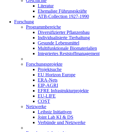
Geschichte
Literatur
Ehemalige Führungskräfte
ATB-Collection 1927-1990
Forschung
Programmbereiche
Diversifizierter Pflanzenbau
Individualisierte Tierhaltung
Gesunde Lebensmittel
Multifunktionale Biomaterialien
Integriertes Reststoffmanagement
Forschungsprojekte
Projektsuche
EU Horizon Europe
ERA-Nets
EIP-AGRI
EFRE Infrastrukturprojekte
EU-LIFE
COST
Netzwerke
Leibniz Initiativen
Joint Lab KI & DS
Verbünde und Netzwerke