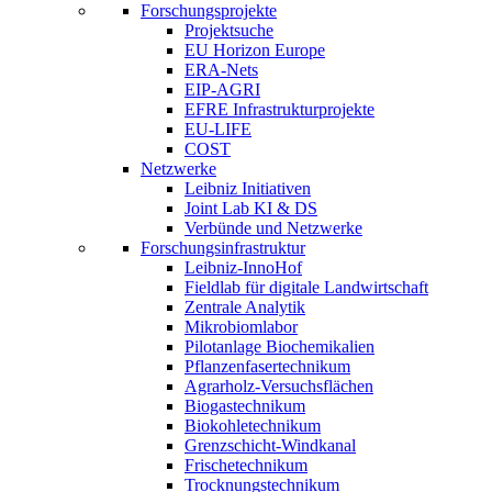
Forschungsprojekte
Projektsuche
EU Horizon Europe
ERA-Nets
EIP-AGRI
EFRE Infrastrukturprojekte
EU-LIFE
COST
Netzwerke
Leibniz Initiativen
Joint Lab KI & DS
Verbünde und Netzwerke
Forschungsinfrastruktur
Leibniz-InnoHof
Fieldlab für digitale Landwirtschaft
Zentrale Analytik
Mikrobiomlabor
Pilotanlage Biochemikalien
Pflanzenfasertechnikum
Agrarholz-Versuchsflächen
Biogastechnikum
Biokohletechnikum
Grenzschicht-Windkanal
Frischetechnikum
Trocknungstechnikum