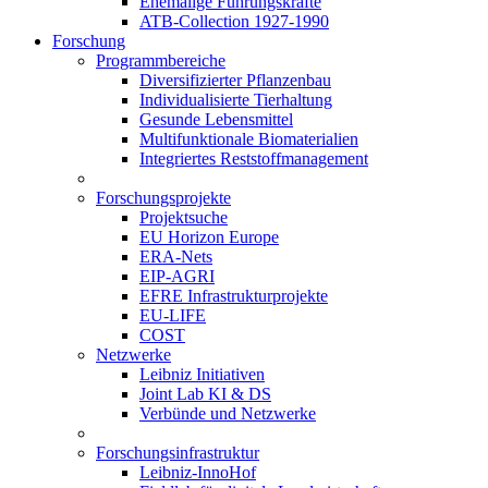
Ehemalige Führungskräfte
ATB-Collection 1927-1990
Forschung
Programmbereiche
Diversifizierter Pflanzenbau
Individualisierte Tierhaltung
Gesunde Lebensmittel
Multifunktionale Biomaterialien
Integriertes Reststoffmanagement
Forschungsprojekte
Projektsuche
EU Horizon Europe
ERA-Nets
EIP-AGRI
EFRE Infrastrukturprojekte
EU-LIFE
COST
Netzwerke
Leibniz Initiativen
Joint Lab KI & DS
Verbünde und Netzwerke
Forschungsinfrastruktur
Leibniz-InnoHof