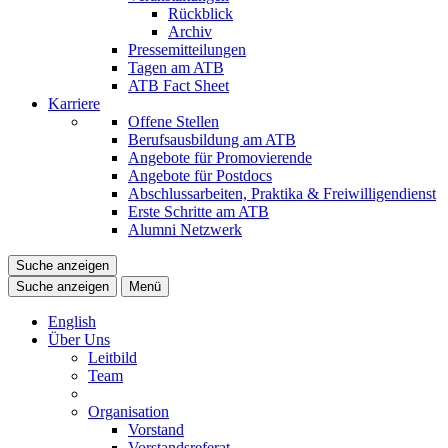
Rückblick
Archiv
Pressemitteilungen
Tagen am ATB
ATB Fact Sheet
Karriere
Offene Stellen
Berufsausbildung am ATB
Angebote für Promovierende
Angebote für Postdocs
Abschlussarbeiten, Praktika & Freiwilligendienst
Erste Schritte am ATB
Alumni Netzwerk
Suche anzeigen
Suche anzeigen
Menü
English
Über Uns
Leitbild
Team
Organisation
Vorstand
Vorstandsreferat