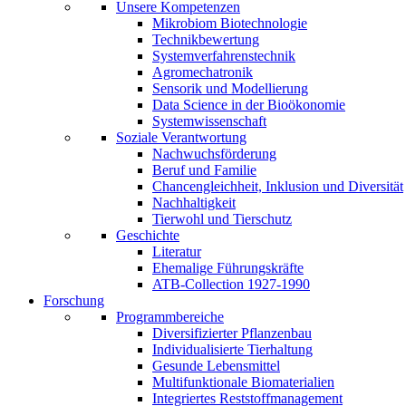
Unsere Kompetenzen
Mikrobiom Biotechnologie
Technikbewertung
Systemverfahrenstechnik
Agromechatronik
Sensorik und Modellierung
Data Science in der Bioökonomie
Systemwissenschaft
Soziale Verantwortung
Nachwuchsförderung
Beruf und Familie
Chancengleichheit, Inklusion und Diversität
Nachhaltigkeit
Tierwohl und Tierschutz
Geschichte
Literatur
Ehemalige Führungskräfte
ATB-Collection 1927-1990
Forschung
Programmbereiche
Diversifizierter Pflanzenbau
Individualisierte Tierhaltung
Gesunde Lebensmittel
Multifunktionale Biomaterialien
Integriertes Reststoffmanagement