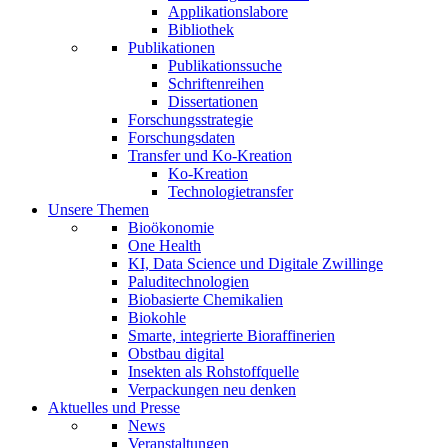
Applikationslabore
Bibliothek
Publikationen
Publikationssuche
Schriftenreihen
Dissertationen
Forschungsstrategie
Forschungsdaten
Transfer und Ko-Kreation
Ko-Kreation
Technologietransfer
Unsere Themen
Bioökonomie
One Health
KI, Data Science und Digitale Zwillinge
Paluditechnologien
Biobasierte Chemikalien
Biokohle
Smarte, integrierte Bioraffinerien
Obstbau digital
Insekten als Rohstoffquelle
Verpackungen neu denken
Aktuelles und Presse
News
Veranstaltungen