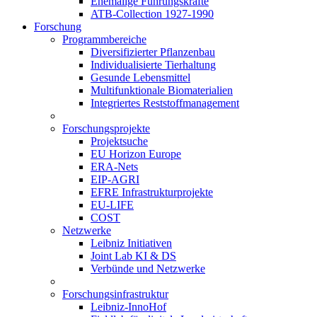
Ehemalige Führungskräfte
ATB-Collection 1927-1990
Forschung
Programmbereiche
Diversifizierter Pflanzenbau
Individualisierte Tierhaltung
Gesunde Lebensmittel
Multifunktionale Biomaterialien
Integriertes Reststoffmanagement
Forschungsprojekte
Projektsuche
EU Horizon Europe
ERA-Nets
EIP-AGRI
EFRE Infrastrukturprojekte
EU-LIFE
COST
Netzwerke
Leibniz Initiativen
Joint Lab KI & DS
Verbünde und Netzwerke
Forschungsinfrastruktur
Leibniz-InnoHof