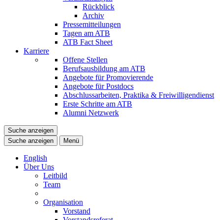
Rückblick
Archiv
Pressemitteilungen
Tagen am ATB
ATB Fact Sheet
Karriere
Offene Stellen
Berufsausbildung am ATB
Angebote für Promovierende
Angebote für Postdocs
Abschlussarbeiten, Praktika & Freiwilligendienst
Erste Schritte am ATB
Alumni Netzwerk
Suche anzeigen
Suche anzeigen
Menü
English
Über Uns
Leitbild
Team
Organisation
Vorstand
Vorstandsreferat