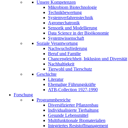
Unsere Kompetenzen
Mikrobiom Biotechnologie
Technikbewertung
Systemverfahrenstechnik
Agromechatronik
Sensorik und Modellierung
Data Science in der Bioökonomie
Systemwissenschaft
Soziale Verantwortung
Nachwuchsförderung
Beruf und Familie
Chancengleichheit, Inklusion und Diversität
Nachhaltigkeit
Tierwohl und Tierschutz
Geschichte
Literatur
Ehemalige Führungskräfte
ATB-Collection 1927-1990
Forschung
Programmbereiche
Diversifizierter Pflanzenbau
Individualisierte Tierhaltung
Gesunde Lebensmittel
Multifunktionale Biomaterialien
Integriertes Reststoffmanagement