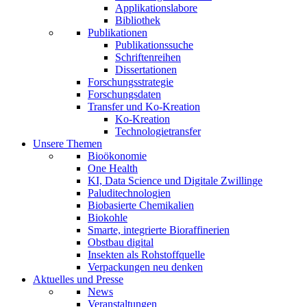
Applikationslabore
Bibliothek
Publikationen
Publikationssuche
Schriftenreihen
Dissertationen
Forschungsstrategie
Forschungsdaten
Transfer und Ko-Kreation
Ko-Kreation
Technologietransfer
Unsere Themen
Bioökonomie
One Health
KI, Data Science und Digitale Zwillinge
Paluditechnologien
Biobasierte Chemikalien
Biokohle
Smarte, integrierte Bioraffinerien
Obstbau digital
Insekten als Rohstoffquelle
Verpackungen neu denken
Aktuelles und Presse
News
Veranstaltungen