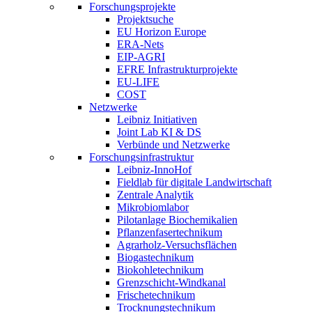
Forschungsprojekte
Projektsuche
EU Horizon Europe
ERA-Nets
EIP-AGRI
EFRE Infrastrukturprojekte
EU-LIFE
COST
Netzwerke
Leibniz Initiativen
Joint Lab KI & DS
Verbünde und Netzwerke
Forschungsinfrastruktur
Leibniz-InnoHof
Fieldlab für digitale Landwirtschaft
Zentrale Analytik
Mikrobiomlabor
Pilotanlage Biochemikalien
Pflanzenfasertechnikum
Agrarholz-Versuchsflächen
Biogastechnikum
Biokohletechnikum
Grenzschicht-Windkanal
Frischetechnikum
Trocknungstechnikum