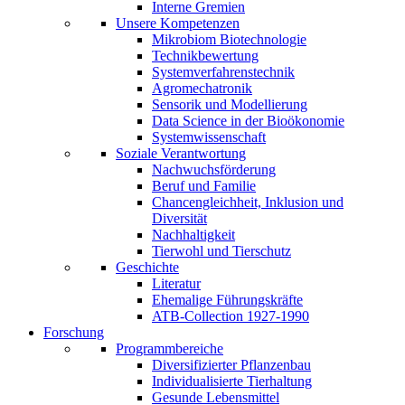
Interne Gremien
Unsere Kompetenzen
Mikrobiom Biotechnologie
Technikbewertung
Systemverfahrenstechnik
Agromechatronik
Sensorik und Modellierung
Data Science in der Bioökonomie
Systemwissenschaft
Soziale Verantwortung
Nachwuchsförderung
Beruf und Familie
Chancengleichheit, Inklusion und
Diversität
Nachhaltigkeit
Tierwohl und Tierschutz
Geschichte
Literatur
Ehemalige Führungskräfte
ATB-Collection 1927-1990
Forschung
Programmbereiche
Diversifizierter Pflanzenbau
Individualisierte Tierhaltung
Gesunde Lebensmittel