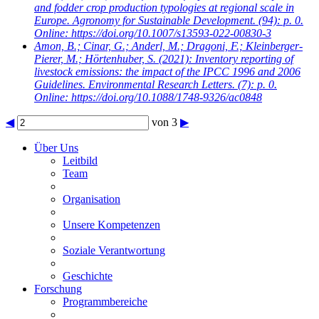
and fodder crop production typologies at regional scale in
Europe. Agronomy for Sustainable Development. (94): p. 0.
Online: https://doi.org/10.1007/s13593-022-00830-3
Amon, B.; Cinar, G.; Anderl, M.; Dragoni, F.; Kleinberger-
Pierer, M.; Hörtenhuber, S.
(2021): Inventory reporting of
livestock emissions: the impact of the IPCC 1996 and 2006
Guidelines. Environmental Research Letters. (7): p. 0.
Online: https://doi.org/10.1088/1748-9326/ac0848
◀
von 3
▶
Über Uns
Leitbild
Team
Organisation
Unsere Kompetenzen
Soziale Verantwortung
Geschichte
Forschung
Programmbereiche