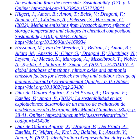
An evaluation from the users side. Sustainability. (17): p. 0.
Online: https://doi.org/10.3390/su151713041
Hilgert, J.; Amon, B.; Amon, T.; Belek, V.; Dragoni, F.;
Ammon, C.; Cárdenas, A.; Petersen, S.; Herrmann, C.
(2022): Methane emissions from livestock slurry: effects of
storage temperature and changes in chemical composition.
Sustainability. (16): p. 9934. Online:
https://doi.org/10.3390/su14169934
Hassouna, M.; van der Weerden, T.; Beltran, I.; Amon, B.;
Alfaro, M.; Anestis, V.; Cinar, G.; Dragoni, F.; Hutchings, N.;
Leytem, A.; Maeda, K.; Maragou, A.; Misselbrook, T.; Noble,
A.; Rychla, A.; Salazar, F.; Simon, P.
(2022): DATAMAN: A
global database of methane, nitrous oxide and ammonia
emission factors for livestock housing and outdoor storage of
manure. Journal of Environmental Quality. : p. 0. Online:
https://doi.org/10.1002/jeq2.20430
Diaz de Otálora Aguirre, X.; del Prado, A.; Dragoni, F.;
Estelles, F.; Amon, B.
(2022): La sostenibilidad en las
explotaciones: desarrollo de un marco de evaluación de
modelos a escala de granja. MG Mundo Ganadero. (305): p.
38-41. Online: https://dialnet.unirioja.es/servlet/articulo?
codigo=8414206
Diaz de Otálora Aguirre, X.; Dragoni, F.; Del Prado, A.;
Estellés, F.; Wilfart, A.; Krol, D.; Balaine, L.; Anestis, V.;
Amon, B.
(2022): Identification of representative dairy cattle