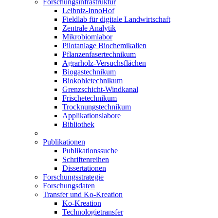
Forschungsinfrastruktur
Leibniz-InnoHof
Fieldlab für digitale Landwirtschaft
Zentrale Analytik
Mikrobiomlabor
Pilotanlage Biochemikalien
Pflanzenfasertechnikum
Agrarholz-Versuchsflächen
Biogastechnikum
Biokohletechnikum
Grenzschicht-Windkanal
Frischetechnikum
Trocknungstechnikum
Applikationslabore
Bibliothek
Publikationen
Publikationssuche
Schriftenreihen
Dissertationen
Forschungsstrategie
Forschungsdaten
Transfer und Ko-Kreation
Ko-Kreation
Technologietransfer