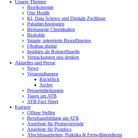
Unsere Themen
Bioökonomie
One Health
KI, Data Science und Digitale Zwillinge
Paluditechnologien
Biobasierte Chemikalien
Biokohle
Smarte, integrierte Bioraffinerien
Obstbau digital
Insekten als Rohstoffquelle
Verpackungen neu denken
Aktuelles und Presse
News
Veranstaltungen
Rückblick
Archiv
Pressemitteilungen
Tagen am ATB
ATB Fact Sheet
Karriere
Offene Stellen
Berufsausbildung am ATB
Angebote für Promovierende
Angebote für Postdocs
Abschlussarbeiten, Praktika & Freiwilligendienst