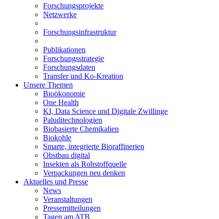
Forschungsprojekte
Netzwerke
Forschungsinfrastruktur
Publikationen
Forschungsstrategie
Forschungsdaten
Transfer und Ko-Kreation
Unsere Themen
Bioökonomie
One Health
KI, Data Science und Digitale Zwillinge
Paluditechnologien
Biobasierte Chemikalien
Biokohle
Smarte, integrierte Bioraffinerien
Obstbau digital
Insekten als Rohstoffquelle
Verpackungen neu denken
Aktuelles und Presse
News
Veranstaltungen
Pressemitteilungen
Tagen am ATB