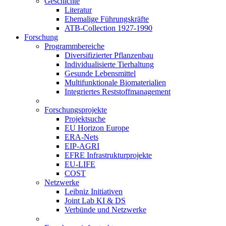
Geschichte
Literatur
Ehemalige Führungskräfte
ATB-Collection 1927-1990
Forschung
Programmbereiche
Diversifizierter Pflanzenbau
Individualisierte Tierhaltung
Gesunde Lebensmittel
Multifunktionale Biomaterialien
Integriertes Reststoffmanagement
Forschungsprojekte
Projektsuche
EU Horizon Europe
ERA-Nets
EIP-AGRI
EFRE Infrastrukturprojekte
EU-LIFE
COST
Netzwerke
Leibniz Initiativen
Joint Lab KI & DS
Verbünde und Netzwerke