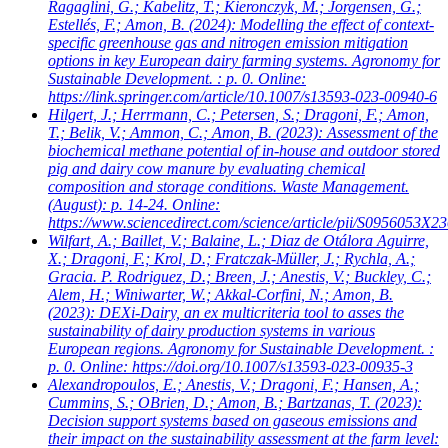
Ragaglini, G.; Kabelitz, T.; Kieronczyk, M.; Jorgensen, G.;
Estellés, F.; Amon, B.
(2024): Modelling the effect of context-
specific greenhouse gas and nitrogen emission mitigation
options in key European dairy farming systems. Agronomy for
Sustainable Development. : p. 0. Online:
https://link.springer.com/article/10.1007/s13593-023-00940-6
Hilgert, J.; Herrmann, C.; Petersen, S.; Dragoni, F.; Amon,
T.; Belik, V.; Ammon, C.; Amon, B.
(2023): Assessment of the
biochemical methane potential of in-house and outdoor stored
pig and dairy cow manure by evaluating chemical
composition and storage conditions. Waste Management.
(August): p. 14-24. Online:
https://www.sciencedirect.com/science/article/pii/S0956053X
Wilfart, A.; Baillet, V.; Balaine, L.; Diaz de Otálora Aguirre,
X.; Dragoni, F.; Krol, D.; Fratczak-Müller, J.; Rychla, A.;
Gracia. P. Rodriguez, D.; Breen, J.; Anestis, V.; Buckley, C.;
Alem, H.; Winiwarter, W.; Akkal-Corfini, N.; Amon, B.
(2023): DEXi-Dairy, an ex multicriteria tool to asses the
sustainability of dairy production systems in various
European regions. Agronomy for Sustainable Development. :
p. 0. Online: https://doi.org/10.1007/s13593-023-00935-3
Alexandropoulos, E.; Anestis, V.; Dragoni, F.; Hansen, A.;
Cummins, S.; OBrien, D.; Amon, B.; Bartzanas, T.
(2023):
Decision support systems based on gaseous emissions and
their impact on the sustainability assessment at the farm level: