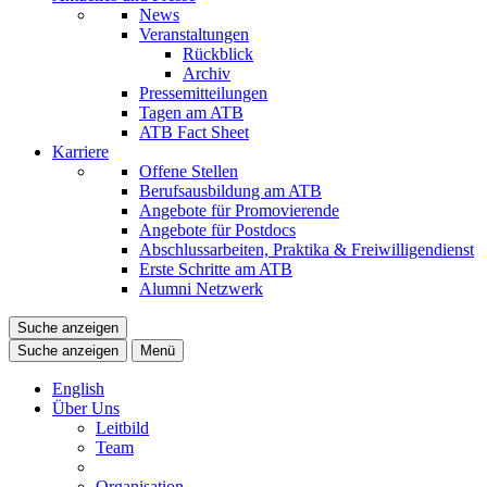
News
Veranstaltungen
Rückblick
Archiv
Pressemitteilungen
Tagen am ATB
ATB Fact Sheet
Karriere
Offene Stellen
Berufsausbildung am ATB
Angebote für Promovierende
Angebote für Postdocs
Abschlussarbeiten, Praktika & Freiwilligendienst
Erste Schritte am ATB
Alumni Netzwerk
Suche anzeigen
Suche anzeigen
Menü
English
Über Uns
Leitbild
Team
Organisation