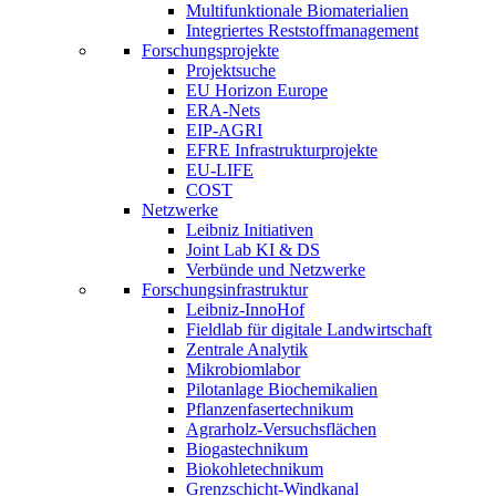
Multifunktionale Biomaterialien
Integriertes Reststoffmanagement
Forschungsprojekte
Projektsuche
EU Horizon Europe
ERA-Nets
EIP-AGRI
EFRE Infrastrukturprojekte
EU-LIFE
COST
Netzwerke
Leibniz Initiativen
Joint Lab KI & DS
Verbünde und Netzwerke
Forschungsinfrastruktur
Leibniz-InnoHof
Fieldlab für digitale Landwirtschaft
Zentrale Analytik
Mikrobiomlabor
Pilotanlage Biochemikalien
Pflanzenfasertechnikum
Agrarholz-Versuchsflächen
Biogastechnikum
Biokohletechnikum
Grenzschicht-Windkanal