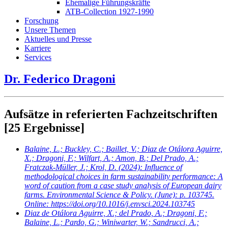
Ehemalige Führungskräfte
ATB-Collection 1927-1990
Forschung
Unsere Themen
Aktuelles und Presse
Karriere
Services
Dr. Federico Dragoni
Aufsätze in referierten Fachzeitschriften
[25 Ergebnisse]
Balaine, L.; Buckley, C.; Baillet, V.; Diaz de Otálora Aguirre,
X.; Dragoni, F.; Wilfart, A.; Amon, B.; Del Prado, A.;
Fratczak-Müller, J.; Krol, D.
(2024): Influence of
methodological choices in farm sustainability performance: A
word of caution from a case study analysis of European dairy
farms. Environmental Science & Policy. (June): p. 103745.
Online: https://doi.org/10.1016/j.envsci.2024.103745
Diaz de Otálora Aguirre, X.; del Prado, A.; Dragoni, F.;
Balaine, L.; Pardo, G.; Winiwarter, W.; Sandrucci, A.;