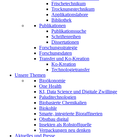
Frischetechnikum
Trocknungstechnikum
Applikationslabore
Bibliothek
Publikationen
Publikationssuche
Schriftenreihen
Dissertationen
Forschungsstrategie
Forschungsdaten
Transfer und Ko-Kreation
Ko-Kreation
Technologietransfer
Unsere Themen
Bioökonomie
One Health
KI, Data Science und Digitale Zwillinge
Paluditechnologien
Biobasierte Chemikalien
Biokohle
Smarte, integrierte Bioraffinerien
Obstbau digital
Insekten als Rohstoffquelle
Verpackungen neu denken
Aktuelles und Presse