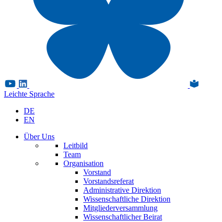
Leichte Sprache
DE
EN
Über Uns
Leitbild
Team
Organisation
Vorstand
Vorstandsreferat
Administrative Direktion
Wissenschaftliche Direktion
Mitgliederversammlung
Wissenschaftlicher Beirat