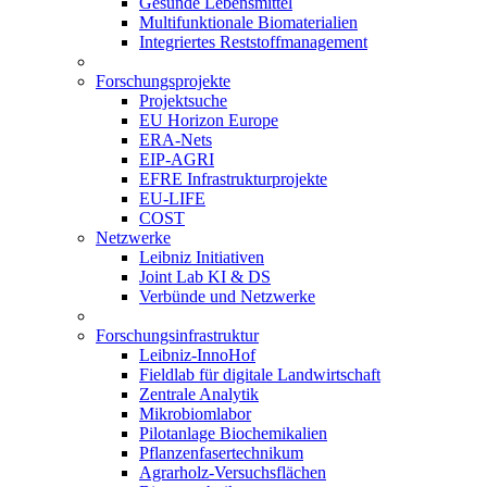
Gesunde Lebensmittel
Multifunktionale Biomaterialien
Integriertes Reststoffmanagement
Forschungsprojekte
Projektsuche
EU Horizon Europe
ERA-Nets
EIP-AGRI
EFRE Infrastrukturprojekte
EU-LIFE
COST
Netzwerke
Leibniz Initiativen
Joint Lab KI & DS
Verbünde und Netzwerke
Forschungsinfrastruktur
Leibniz-InnoHof
Fieldlab für digitale Landwirtschaft
Zentrale Analytik
Mikrobiomlabor
Pilotanlage Biochemikalien
Pflanzenfasertechnikum
Agrarholz-Versuchsflächen