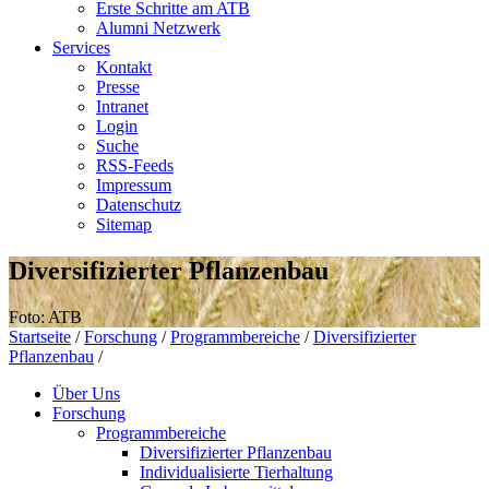
Erste Schritte am ATB
Alumni Netzwerk
Services
Kontakt
Presse
Intranet
Login
Suche
RSS-Feeds
Impressum
Datenschutz
Sitemap
Diversifizierter Pflanzenbau
Foto: ATB
Startseite
/
Forschung
/
Programmbereiche
/
Diversifizierter
Pflanzenbau
/
Über Uns
Forschung
Programmbereiche
Diversifizierter Pflanzenbau
Individualisierte Tierhaltung