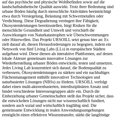
auf das psychische und physische Wohlbefinden sowie auf die
landschaftsästhetische Qualität auswirkt. Trotz ihrer Bedeutung sind
urbane Böden häufig durch menschliche Aktivitäten beeinträchtigt
etwa durch Versiegelung, Belastung mit Schwermetallen oder
Verdichtung. Diese Degradierung verringert ihre Fähigkeit,
Ökosystemleistungen bereitzustellen, birgt Risiken für die
menschliche Gesundheit und Umwelt und verschärft die
Auswirkungen von Naturkatastrophen wie Überschwemmungen
oder Hitzewellen. Das Projekt URSOILL setzt genau hier an: Es
zielt darauf ab, diesen Herausforderungen zu begegnen, indem ein
Netzwerk von fünf Living Labs (LLs) in europäischen Städten
aufgebaut wird. Diese dienen als interaktive Plattformen, auf denen
lokale Akteure gemeinsam innovative Lösungen zur
Wiederherstellung urbaner Böden entwickeln, testen und umsetzen.
Jedes Living Lab konzentriert sich darauf, die Bodenqualität zu
verbessern, Ökosystemleistungen zu stärken und ein nachhaltiges
Flächenmanagement mithilfe innovativer Technologien und
naturbasierter Lösungen (NBSs) zu fördern. URSOILL verfolgt
dabei einen multi-aktorenbasierten, interdisziplinären Ansatz und
bindet verschiedene Interessengruppen aktiv ein. Durch die
Einbeziehung urbaner Gemeinschaften stellt das Projekt sicher, dass
die entwickelten Lösungen nicht nur wissenschaftlich fundiert,
sondern auch sozial und wirtschaftlich tragfähig sind. Die
gemeinsame Entwicklung in realen Anwendungsumgebungen
ermöglicht einen effektiven Wissenstransfer, stärkt die langfristige