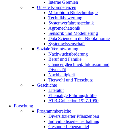
Interne Gremien
Unsere Kompetenzen
Mikrobiom Biotechnologie
Technikbewertung
Systemverfahrenstechnik
Agromechatronik
Sensorik und Modellierung
Data Science in der Bioökonomie
Systemwissenschaft
Soziale Verantwortung
Nachwuchsförderung
Beruf und Familie
Chancengleichheit, Inklusion und
Diversität
Nachhaltigkeit
Tierwohl und Tierschutz
Geschichte
Literatur
Ehemalige Führungskräfte
ATB-Collection 1927-1990
Forschung
Programmbereiche
Diversifizierter Pflanzenbau
Individualisierte Tierhaltung
Gesunde Lebensmittel