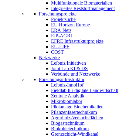
Multifunktionale Biomaterialien
Integriertes Reststoffmanagement
Forschungsprojekte
Projektsuche
EU Horizon Europe
ERA-Nets
EIP-AGRI
EFRE Infrastrukturprojekte
EU-LIFE
COST
Netzwerke
Leibniz Initiativen
Joint Lab KI & DS
Verbünde und Netzwerke
Forschungsinfrastruktur
Leibniz-InnoHof
Fieldlab für digitale Landwirtschaft
Zentrale Analytik
Mikrobiomlabor
Pilotanlage Biochemikalien
Pflanzenfasertechnikum
Agrarholz-Versuchsflächen
Biogastechnikum
Biokohletechnikum
Grenzschicht-Windkanal