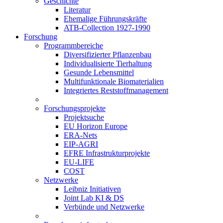
Geschichte
Literatur
Ehemalige Führungskräfte
ATB-Collection 1927-1990
Forschung
Programmbereiche
Diversifizierter Pflanzenbau
Individualisierte Tierhaltung
Gesunde Lebensmittel
Multifunktionale Biomaterialien
Integriertes Reststoffmanagement
Forschungsprojekte
Projektsuche
EU Horizon Europe
ERA-Nets
EIP-AGRI
EFRE Infrastrukturprojekte
EU-LIFE
COST
Netzwerke
Leibniz Initiativen
Joint Lab KI & DS
Verbünde und Netzwerke