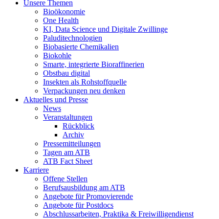
Unsere Themen
Bioökonomie
One Health
KI, Data Science und Digitale Zwillinge
Paluditechnologien
Biobasierte Chemikalien
Biokohle
Smarte, integrierte Bioraffinerien
Obstbau digital
Insekten als Rohstoffquelle
Verpackungen neu denken
Aktuelles und Presse
News
Veranstaltungen
Rückblick
Archiv
Pressemitteilungen
Tagen am ATB
ATB Fact Sheet
Karriere
Offene Stellen
Berufsausbildung am ATB
Angebote für Promovierende
Angebote für Postdocs
Abschlussarbeiten, Praktika & Freiwilligendienst