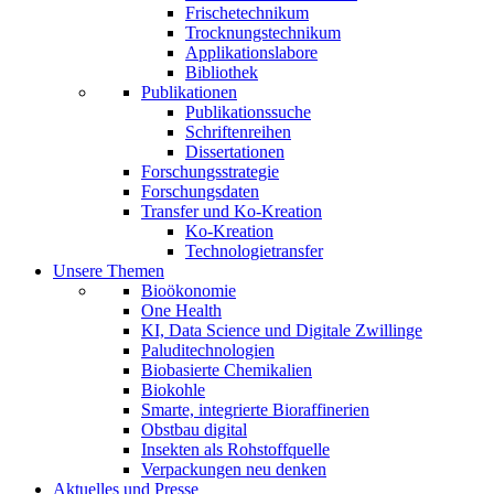
Frischetechnikum
Trocknungstechnikum
Applikationslabore
Bibliothek
Publikationen
Publikationssuche
Schriftenreihen
Dissertationen
Forschungsstrategie
Forschungsdaten
Transfer und Ko-Kreation
Ko-Kreation
Technologietransfer
Unsere Themen
Bioökonomie
One Health
KI, Data Science und Digitale Zwillinge
Paluditechnologien
Biobasierte Chemikalien
Biokohle
Smarte, integrierte Bioraffinerien
Obstbau digital
Insekten als Rohstoffquelle
Verpackungen neu denken
Aktuelles und Presse