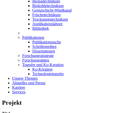
Biogastechnikum
Biokohletechnikum
Grenzschicht-Windkanal
Frischetechnikum
Trocknungstechnikum
Applikationslabore
Bibliothek
Publikationen
Publikationssuche
Schriftenreihen
Dissertationen
Forschungsstrategie
Forschungsdaten
Transfer und Ko-Kreation
Ko-Kreation
Technologietransfer
Unsere Themen
Aktuelles und Presse
Karriere
Services
Projekt