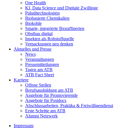
One Health
KI, Data Science und Digitale Zwillinge
Paluditechnologien
Biobasierte Chemikalien
Biokohle
Smarte, integrierte Bioraffinerien
Obstbau digital
Insekten als Rohstoffquelle
Verpackungen neu denken
Aktuelles und Presse
News
Veranstaltungen
Pressemitteilungen
Tagen am ATB
ATB Fact Sheet
Karriere
Offene Stellen
Berufsausbildung am ATB
Angebote für Promovierende
Angebote für Postdocs
Abschlussarbeiten, Praktika & Freiwilligendienst
Erste Schritte am ATB
Alumni Netzwerk
Impressum