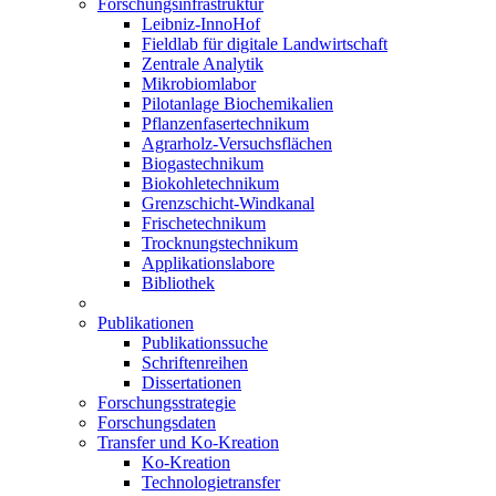
Forschungsinfrastruktur
Leibniz-InnoHof
Fieldlab für digitale Landwirtschaft
Zentrale Analytik
Mikrobiomlabor
Pilotanlage Biochemikalien
Pflanzenfasertechnikum
Agrarholz-Versuchsflächen
Biogastechnikum
Biokohletechnikum
Grenzschicht-Windkanal
Frischetechnikum
Trocknungstechnikum
Applikationslabore
Bibliothek
Publikationen
Publikationssuche
Schriftenreihen
Dissertationen
Forschungsstrategie
Forschungsdaten
Transfer und Ko-Kreation
Ko-Kreation
Technologietransfer