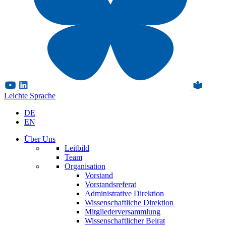
Leichte Sprache
DE
EN
Über Uns
Leitbild
Team
Organisation
Vorstand
Vorstandsreferat
Administrative Direktion
Wissenschaftliche Direktion
Mitgliederversammlung
Wissenschaftlicher Beirat