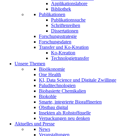
Applikationslabore
Bibliothek
Publikationen
Publikationssuche
Schriftenreihen
Dissertationen
Forschungsstrategie
Forschungsdaten
Transfer und Ko-Kreation
Ko-Kreation
Technologietransfer
Unsere Themen
Bioökonomie
One Health
KI, Data Science und Digitale Zwillinge
Paluditechnologien
Biobasierte Chemikalien
Biokohle
Smarte, integrierte Bioraffinerien
Obstbau digital
Insekten als Rohstoffquelle
Verpackungen neu denken
Aktuelles und Presse
News
Veranstaltungen