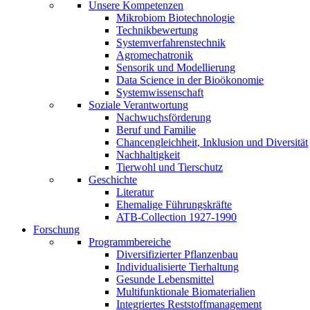
Unsere Kompetenzen
Mikrobiom Biotechnologie
Technikbewertung
Systemverfahrenstechnik
Agromechatronik
Sensorik und Modellierung
Data Science in der Bioökonomie
Systemwissenschaft
Soziale Verantwortung
Nachwuchsförderung
Beruf und Familie
Chancengleichheit, Inklusion und Diversität
Nachhaltigkeit
Tierwohl und Tierschutz
Geschichte
Literatur
Ehemalige Führungskräfte
ATB-Collection 1927-1990
Forschung
Programmbereiche
Diversifizierter Pflanzenbau
Individualisierte Tierhaltung
Gesunde Lebensmittel
Multifunktionale Biomaterialien
Integriertes Reststoffmanagement