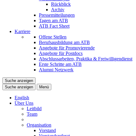
Rückblick
Archiv
Pressemitteilungen
Tagen am ATB
ATB Fact Sheet
Karriere
Offene Stellen
Berufsausbildung am ATB
Angebote für Promovierende
Angebote für Postdocs
Abschlussarbeiten, Praktika & Freiwilligendienst
Erste Schritte am ATB
Alumni Netzwerk
Suche anzeigen
Suche anzeigen
Menü
English
Über Uns
Leitbild
Team
Organisation
Vorstand
Vorstandsreferat