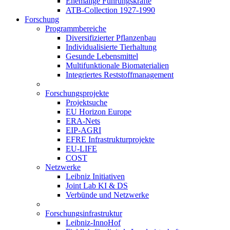
Ehemalige Führungskräfte
ATB-Collection 1927-1990
Forschung
Programmbereiche
Diversifizierter Pflanzenbau
Individualisierte Tierhaltung
Gesunde Lebensmittel
Multifunktionale Biomaterialien
Integriertes Reststoffmanagement
Forschungsprojekte
Projektsuche
EU Horizon Europe
ERA-Nets
EIP-AGRI
EFRE Infrastrukturprojekte
EU-LIFE
COST
Netzwerke
Leibniz Initiativen
Joint Lab KI & DS
Verbünde und Netzwerke
Forschungsinfrastruktur
Leibniz-InnoHof