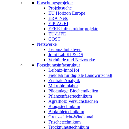
Forschungsprojekte
Projektsuche
EU Horizon Europe
ERA-Nets
EIP-AGRI
EFRE Infrastrukturprojekte
EU-LIFE
COST
Netzwerke
Leibniz Initiativen
Joint Lab KI & DS
Verbünde und Netzwerke
Forschungsinfrastruktur
Leibniz-InnoHof
Fieldlab für digitale Landwirtschaft
Zentrale Analytik
Mikrobiomlabor
Pilotanlage Biochemikalien
Pflanzenfasertechnikum
Agrarholz-Versuchsflächen
Biogastechnikum
Biokohletechnikum
Grenzschicht-Windkanal
Frischetechnikum
Trocknungstechnikum