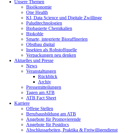
Unsere Themen
Bioökonomie
One Health
KI, Data Science und Digitale Zwillinge
Paluditechnologien
Biobasierte Chemikalien
Biokohle
Smarte, integrierte Bioraffinerien
Obstbau digital
Insekten als Rohstoffquelle
Verpackungen neu denken
Aktuelles und Presse
News
Veranstaltungen
Rückblick
Archiv
Pressemitteilungen
Tagen am ATB
ATB Fact Sheet
Karriere
Offene Stellen
Berufsausbildung am ATB
Angebote für Promovierende
Angebote für Postdocs
Abschlussarbeiten, Praktika & Freiwilligendienst