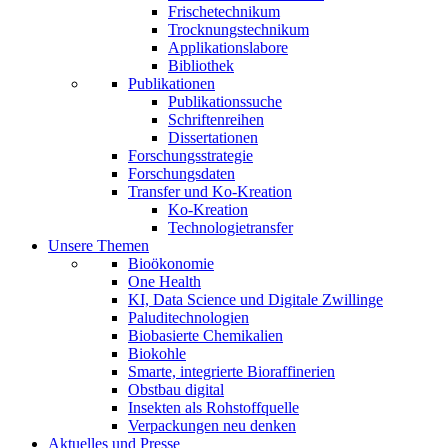
Frischetechnikum
Trocknungstechnikum
Applikationslabore
Bibliothek
Publikationen
Publikationssuche
Schriftenreihen
Dissertationen
Forschungsstrategie
Forschungsdaten
Transfer und Ko-Kreation
Ko-Kreation
Technologietransfer
Unsere Themen
Bioökonomie
One Health
KI, Data Science und Digitale Zwillinge
Paluditechnologien
Biobasierte Chemikalien
Biokohle
Smarte, integrierte Bioraffinerien
Obstbau digital
Insekten als Rohstoffquelle
Verpackungen neu denken
Aktuelles und Presse