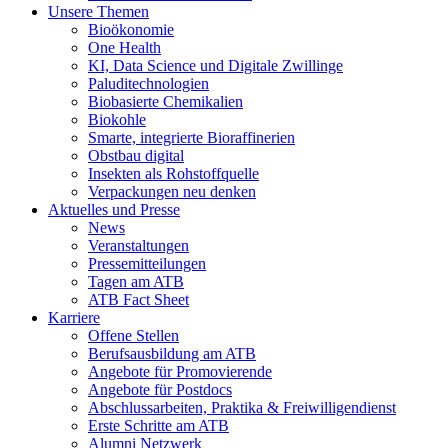
Unsere Themen
Bioökonomie
One Health
KI, Data Science und Digitale Zwillinge
Paluditechnologien
Biobasierte Chemikalien
Biokohle
Smarte, integrierte Bioraffinerien
Obstbau digital
Insekten als Rohstoffquelle
Verpackungen neu denken
Aktuelles und Presse
News
Veranstaltungen
Pressemitteilungen
Tagen am ATB
ATB Fact Sheet
Karriere
Offene Stellen
Berufsausbildung am ATB
Angebote für Promovierende
Angebote für Postdocs
Abschlussarbeiten, Praktika & Freiwilligendienst
Erste Schritte am ATB
Alumni Netzwerk