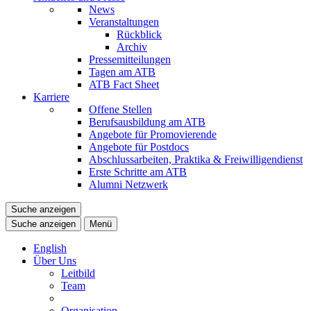
News
Veranstaltungen
Rückblick
Archiv
Pressemitteilungen
Tagen am ATB
ATB Fact Sheet
Karriere
Offene Stellen
Berufsausbildung am ATB
Angebote für Promovierende
Angebote für Postdocs
Abschlussarbeiten, Praktika & Freiwilligendienst
Erste Schritte am ATB
Alumni Netzwerk
Suche anzeigen
Suche anzeigen
Menü
English
Über Uns
Leitbild
Team
Organisation