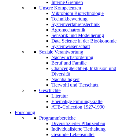
Interne Gremien
Unsere Kompetenzen
Mikrobiom Biotechnologie
Technikbewertung
Systemverfahrenstechnik
Agromechatronik
Sensorik und Modellierung
Data Science in der Bioökonomie
Systemwissenschaft
Soziale Verantwortung
Nachwuchsförderung
Beruf und Familie
Chancengleichheit, Inklusion und
Diversität
Nachhaltigkeit
Tierwohl und Tierschutz
Geschichte
Literatur
Ehemalige Führungskräfte
ATB-Collection 1927-1990
Forschung
Programmbereiche
Diversifizierter Pflanzenbau
Individualisierte Tierhaltung
Gesunde Lebensmittel