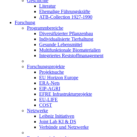
Geschichte
Literatur
Ehemalige Führungskräfte
ATB-Collection 1927-1990
Forschung
Programmbereiche
Diversifizierter Pflanzenbau
Individualisierte Tierhaltung
Gesunde Lebensmittel
Multifunktionale Biomaterialien
Integriertes Reststoffmanagement
Forschungsprojekte
Projektsuche
EU Horizon Europe
ERA-Nets
EIP-AGRI
EFRE Infrastrukturprojekte
EU-LIFE
COST
Netzwerke
Leibniz Initiativen
Joint Lab KI & DS
Verbünde und Netzwerke