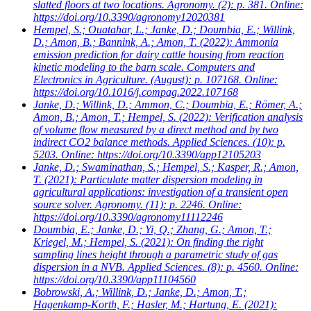
slatted floors at two locations. Agronomy. (2): p. 381. Online:
https://doi.org/10.3390/agronomy12020381
Hempel, S.; Ouatahar, L.; Janke, D.; Doumbia, E.; Willink,
D.; Amon, B.; Bannink, A.; Amon, T.
(2022): Ammonia
emission prediction for dairy cattle housing from reaction
kinetic modeling to the barn scale. Computers and
Electronics in Agriculture. (August): p. 107168. Online:
https://doi.org/10.1016/j.compag.2022.107168
Janke, D.; Willink, D.; Ammon, C.; Doumbia, E.; Römer, A.;
Amon, B.; Amon, T.; Hempel, S.
(2022): Verification analysis
of volume flow measured by a direct method and by two
indirect CO2 balance methods. Applied Sciences. (10): p.
5203. Online: https://doi.org/10.3390/app12105203
Janke, D.; Swaminathan, S.; Hempel, S.; Kasper, R.; Amon,
T.
(2021): Particulate matter dispersion modeling in
agricultural applications: investigation of a transient open
source solver. Agronomy. (11): p. 2246. Online:
https://doi.org/10.3390/agronomy11112246
Doumbia, E.; Janke, D.; Yi, Q.; Zhang, G.; Amon, T.;
Kriegel, M.; Hempel, S.
(2021): On finding the right
sampling lines height through a parametric study of gas
dispersion in a NVB. Applied Sciences. (8): p. 4560. Online:
https://doi.org/10.3390/app11104560
Bobrowski, A.; Willink, D.; Janke, D.; Amon, T.;
Hagenkamp-Korth, F.; Hasler, M.; Hartung, E.
(2021):