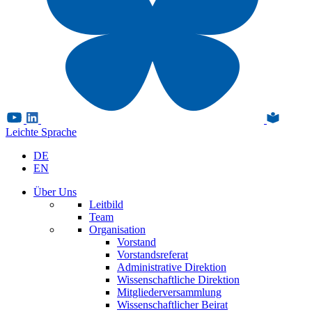
Leichte Sprache
DE
EN
Über Uns
Leitbild
Team
Organisation
Vorstand
Vorstandsreferat
Administrative Direktion
Wissenschaftliche Direktion
Mitgliederversammlung
Wissenschaftlicher Beirat