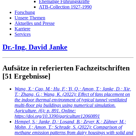
Ehemalige Führungskräfte
ATB-Collection 1927-1990
Forschung
Unsere Themen
Aktuelles und Presse
Karriere
Services
Dr.-Ing. David Janke
Aufsätze in referierten Fachzeitschriften
[51 Ergebnisse]
Wang, X.; Cao, M.; Hu, F.; Yi, Q.; Amon, T.; Janke, D.; Xie,
T.; Zhang, G.; Wang, K.
(2022): Effect of fans placement on
the indoor thermal environment of typical tunnel ventilated
multi-floor pig buildings using numerical simulation.
Agriculture. (6): p. 891. Online:
https://doi.org/10.3390/agriculture12060891
Hempel, S.; Janke, D.; Losand, B.; Zeyer, K.; Zähner, M.;
Mohn, J.; Amon, T.; Schrade, S.
(2022): Comparison of
methane emission patterns from dairy housings with solid and