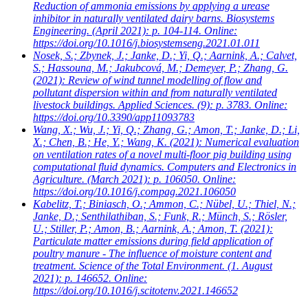
Reduction of ammonia emissions by applying a urease
inhibitor in naturally ventilated dairy barns. Biosystems
Engineering. (April 2021): p. 104-114. Online:
https://doi.org/10.1016/j.biosystemseng.2021.01.011
Nosek, S.; Zbynek, J.; Janke, D.; Yi, Q.; Aarnink, A.; Calvet,
S.; Hassouna, M.; Jakubcová, M.; Demeyer, P.; Zhang, G.
(2021): Review of wind tunnel modelling of flow and
pollutant dispersion within and from naturally ventilated
livestock buildings. Applied Sciences. (9): p. 3783. Online:
https://doi.org/10.3390/app11093783
Wang, X.; Wu, J.; Yi, Q.; Zhang, G.; Amon, T.; Janke, D.; Li,
X.; Chen, B.; He, Y.; Wang, K.
(2021): Numerical evaluation
on ventilation rates of a novel multi-floor pig building using
computational fluid dynamics. Computers and Electronics in
Agriculture. (March 2021): p. 106050. Online:
https://doi.org/10.1016/j.compag.2021.106050
Kabelitz, T.; Biniasch, O.; Ammon, C.; Nübel, U.; Thiel, N.;
Janke, D.; Senthilathiban, S.; Funk, R.; Münch, S.; Rösler,
U.; Stiller, P.; Amon, B.; Aarnink, A.; Amon, T.
(2021):
Particulate matter emissions during field application of
poultry manure - The influence of moisture content and
treatment. Science of the Total Environment. (1. August
2021): p. 146652. Online:
https://doi.org/10.1016/j.scitotenv.2021.146652