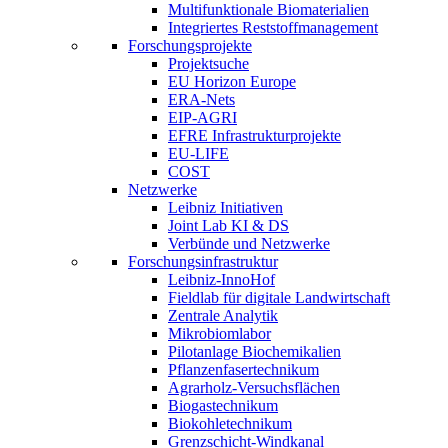
Multifunktionale Biomaterialien
Integriertes Reststoffmanagement
Forschungsprojekte
Projektsuche
EU Horizon Europe
ERA-Nets
EIP-AGRI
EFRE Infrastrukturprojekte
EU-LIFE
COST
Netzwerke
Leibniz Initiativen
Joint Lab KI & DS
Verbünde und Netzwerke
Forschungsinfrastruktur
Leibniz-InnoHof
Fieldlab für digitale Landwirtschaft
Zentrale Analytik
Mikrobiomlabor
Pilotanlage Biochemikalien
Pflanzenfasertechnikum
Agrarholz-Versuchsflächen
Biogastechnikum
Biokohletechnikum
Grenzschicht-Windkanal