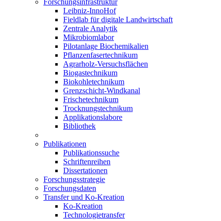
Forschungsinfrastruktur
Leibniz-InnoHof
Fieldlab für digitale Landwirtschaft
Zentrale Analytik
Mikrobiomlabor
Pilotanlage Biochemikalien
Pflanzenfasertechnikum
Agrarholz-Versuchsflächen
Biogastechnikum
Biokohletechnikum
Grenzschicht-Windkanal
Frischetechnikum
Trocknungstechnikum
Applikationslabore
Bibliothek
Publikationen
Publikationssuche
Schriftenreihen
Dissertationen
Forschungsstrategie
Forschungsdaten
Transfer und Ko-Kreation
Ko-Kreation
Technologietransfer