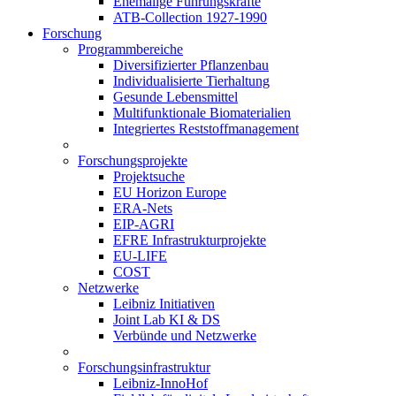
Ehemalige Führungskräfte
ATB-Collection 1927-1990
Forschung
Programmbereiche
Diversifizierter Pflanzenbau
Individualisierte Tierhaltung
Gesunde Lebensmittel
Multifunktionale Biomaterialien
Integriertes Reststoffmanagement
Forschungsprojekte
Projektsuche
EU Horizon Europe
ERA-Nets
EIP-AGRI
EFRE Infrastrukturprojekte
EU-LIFE
COST
Netzwerke
Leibniz Initiativen
Joint Lab KI & DS
Verbünde und Netzwerke
Forschungsinfrastruktur
Leibniz-InnoHof