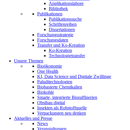
Applikationslabore
Bibliothek
Publikationen
Publikationssuche
Schriftenreihen
Dissertationen
Forschungsstrategie
Forschungsdaten
Transfer und Ko-Kreation
Ko-Kreation
Technologietransfer
Unsere Themen
Bioökonomie
One Health
KI, Data Science und Digitale Zwillinge
Paluditechnologien
Biobasierte Chemikalien
Biokohle
Smarte, integrierte Bioraffinerien
Obstbau digital
Insekten als Rohstoffquelle
Verpackungen neu denken
Aktuelles und Presse
News
Veranstaltungen