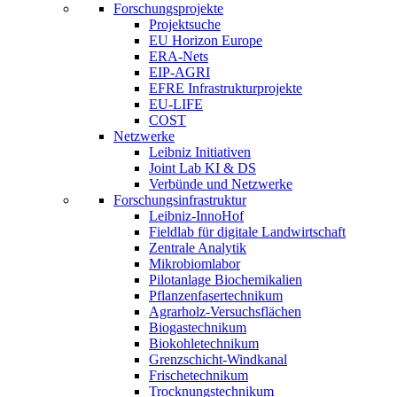
Forschungsprojekte
Projektsuche
EU Horizon Europe
ERA-Nets
EIP-AGRI
EFRE Infrastrukturprojekte
EU-LIFE
COST
Netzwerke
Leibniz Initiativen
Joint Lab KI & DS
Verbünde und Netzwerke
Forschungsinfrastruktur
Leibniz-InnoHof
Fieldlab für digitale Landwirtschaft
Zentrale Analytik
Mikrobiomlabor
Pilotanlage Biochemikalien
Pflanzenfasertechnikum
Agrarholz-Versuchsflächen
Biogastechnikum
Biokohletechnikum
Grenzschicht-Windkanal
Frischetechnikum
Trocknungstechnikum