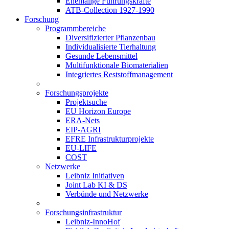
Ehemalige Führungskräfte
ATB-Collection 1927-1990
Forschung
Programmbereiche
Diversifizierter Pflanzenbau
Individualisierte Tierhaltung
Gesunde Lebensmittel
Multifunktionale Biomaterialien
Integriertes Reststoffmanagement
Forschungsprojekte
Projektsuche
EU Horizon Europe
ERA-Nets
EIP-AGRI
EFRE Infrastrukturprojekte
EU-LIFE
COST
Netzwerke
Leibniz Initiativen
Joint Lab KI & DS
Verbünde und Netzwerke
Forschungsinfrastruktur
Leibniz-InnoHof