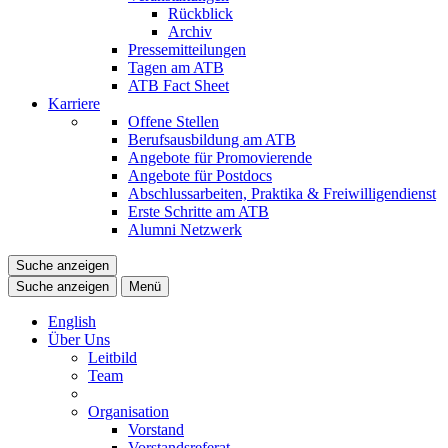
Rückblick
Archiv
Pressemitteilungen
Tagen am ATB
ATB Fact Sheet
Karriere
Offene Stellen
Berufsausbildung am ATB
Angebote für Promovierende
Angebote für Postdocs
Abschlussarbeiten, Praktika & Freiwilligendienst
Erste Schritte am ATB
Alumni Netzwerk
Suche anzeigen
Suche anzeigen
Menü
English
Über Uns
Leitbild
Team
Organisation
Vorstand
Vorstandsreferat