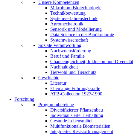
Unsere Kompetenzen
Mikrobiom Biotechnologie
Technikbewertung
Systemverfahrenstechnik
Agromechatronik
Sensorik und Modellierung
Data Science in der Bioökonomie
Systemwissenschaft
Soziale Verantwortung
Nachwuchsförderung
Beruf und Familie
Chancengleichheit, Inklusion und Diversität
Nachhaltigkeit
Tierwohl und Tierschutz
Geschichte
Literatur
Ehemalige Führungskräfte
ATB-Collection 1927-1990
Forschung
Programmbereiche
Diversifizierter Pflanzenbau
Individualisierte Tierhaltung
Gesunde Lebensmittel
Multifunktionale Biomaterialien
Integriertes Reststoffmanagement