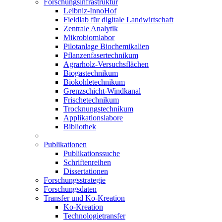
Forschungsinfrastruktur
Leibniz-InnoHof
Fieldlab für digitale Landwirtschaft
Zentrale Analytik
Mikrobiomlabor
Pilotanlage Biochemikalien
Pflanzenfasertechnikum
Agrarholz-Versuchsflächen
Biogastechnikum
Biokohletechnikum
Grenzschicht-Windkanal
Frischetechnikum
Trocknungstechnikum
Applikationslabore
Bibliothek
Publikationen
Publikationssuche
Schriftenreihen
Dissertationen
Forschungsstrategie
Forschungsdaten
Transfer und Ko-Kreation
Ko-Kreation
Technologietransfer