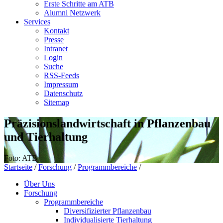
Erste Schritte am ATB
Alumni Netzwerk
Services
Kontakt
Presse
Intranet
Login
Suche
RSS-Feeds
Impressum
Datenschutz
Sitemap
Präzisionslandwirtschaft in Pflanzenbau
und Tierhaltung
Foto: ATB
Startseite
/
Forschung
/
Programmbereiche
/
Über Uns
Forschung
Programmbereiche
Diversifizierter Pflanzenbau
Individualisierte Tierhaltung