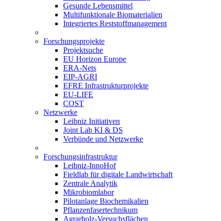
Gesunde Lebensmittel
Multifunktionale Biomaterialien
Integriertes Reststoffmanagement
Forschungsprojekte
Projektsuche
EU Horizon Europe
ERA-Nets
EIP-AGRI
EFRE Infrastrukturprojekte
EU-LIFE
COST
Netzwerke
Leibniz Initiativen
Joint Lab KI & DS
Verbünde und Netzwerke
Forschungsinfrastruktur
Leibniz-InnoHof
Fieldlab für digitale Landwirtschaft
Zentrale Analytik
Mikrobiomlabor
Pilotanlage Biochemikalien
Pflanzenfasertechnikum
Agrarholz-Versuchsflächen