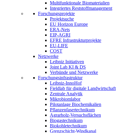
Multifunktionale Biomaterialien
Integriertes Reststoffmanagement
Forschungsprojekte
Projektsuche
EU Horizon Europe
ERA-Nets
EIP-AGRI
EFRE Infrastrukturprojekte
EU-LIFE
COST
Netzwerke
Leibniz Initiativen
Joint Lab KI & DS
Verbünde und Netzwerke
Forschungsinfrastruktur
Leibniz-InnoHof
Fieldlab für digitale Landwirtschaft
Zentrale Analytik
Mikrobiomlabor
Pilotanlage Biochemikalien
Pflanzenfasertechnikum
Agrarholz-Versuchsflächen
Biogastechnikum
Biokohletechnikum
Grenzschicht-Windkanal