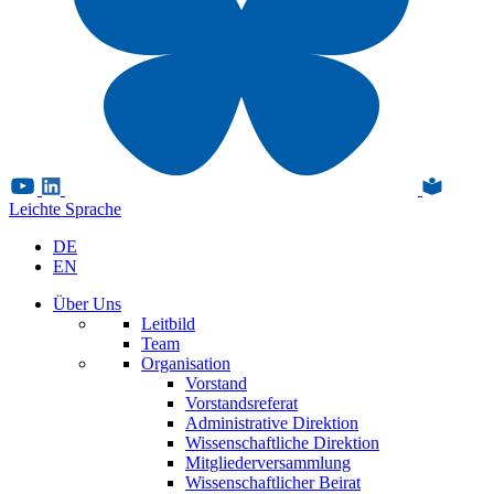
Leichte Sprache
DE
EN
Über Uns
Leitbild
Team
Organisation
Vorstand
Vorstandsreferat
Administrative Direktion
Wissenschaftliche Direktion
Mitgliederversammlung
Wissenschaftlicher Beirat