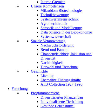
Interne Gremien
Unsere Kompetenzen
Mikrobiom Biotechnologie
Technikbewertung
Systemverfahrenstechnik
Agromechatronik
Sensorik und Modellierung
Data Science in der Bioökonomie
Systemwissenschaft
Soziale Verantwortung
Nachwuchsförderung
Beruf und Familie
Chancengleichheit, Inklusion und
Diversität
Nachhaltigkeit
Tierwohl und Tierschutz
Geschichte
Literatur
Ehemalige Führungskräfte
ATB-Collection 1927-1990
Forschung
Programmbereiche
Diversifizierter Pflanzenbau
Individualisierte Tierhaltung
Gesunde Lebensmittel