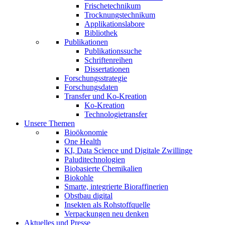
Frischetechnikum
Trocknungstechnikum
Applikationslabore
Bibliothek
Publikationen
Publikationssuche
Schriftenreihen
Dissertationen
Forschungsstrategie
Forschungsdaten
Transfer und Ko-Kreation
Ko-Kreation
Technologietransfer
Unsere Themen
Bioökonomie
One Health
KI, Data Science und Digitale Zwillinge
Paluditechnologien
Biobasierte Chemikalien
Biokohle
Smarte, integrierte Bioraffinerien
Obstbau digital
Insekten als Rohstoffquelle
Verpackungen neu denken
Aktuelles und Presse