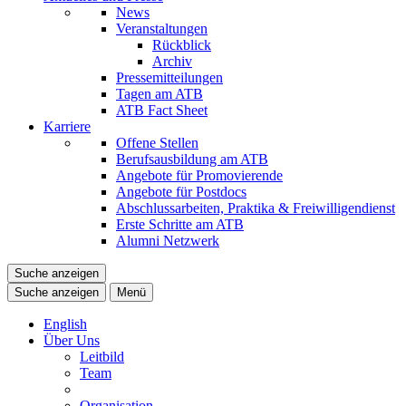
News
Veranstaltungen
Rückblick
Archiv
Pressemitteilungen
Tagen am ATB
ATB Fact Sheet
Karriere
Offene Stellen
Berufsausbildung am ATB
Angebote für Promovierende
Angebote für Postdocs
Abschlussarbeiten, Praktika & Freiwilligendienst
Erste Schritte am ATB
Alumni Netzwerk
Suche anzeigen
Suche anzeigen
Menü
English
Über Uns
Leitbild
Team
Organisation