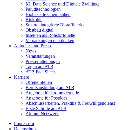
KI, Data Science und Digitale Zwillinge
Paluditechnologien
Biobasierte Chemikalien
Biokohle
Smarte, integrierte Bioraffinerien
Obstbau digital
Insekten als Rohstoffquelle
Verpackungen neu denken
Aktuelles und Presse
News
Veranstaltungen
Pressemitteilungen
Tagen am ATB
ATB Fact Sheet
Karriere
Offene Stellen
Berufsausbildung am ATB
Angebote für Promovierende
Angebote für Postdocs
Abschlussarbeiten, Praktika & Freiwilligendienst
Erste Schritte am ATB
Alumni Netzwerk
Impressum
Datenschutz