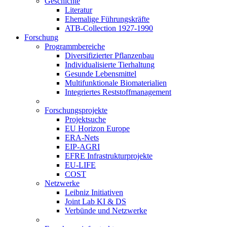
Geschichte
Literatur
Ehemalige Führungskräfte
ATB-Collection 1927-1990
Forschung
Programmbereiche
Diversifizierter Pflanzenbau
Individualisierte Tierhaltung
Gesunde Lebensmittel
Multifunktionale Biomaterialien
Integriertes Reststoffmanagement
Forschungsprojekte
Projektsuche
EU Horizon Europe
ERA-Nets
EIP-AGRI
EFRE Infrastrukturprojekte
EU-LIFE
COST
Netzwerke
Leibniz Initiativen
Joint Lab KI & DS
Verbünde und Netzwerke