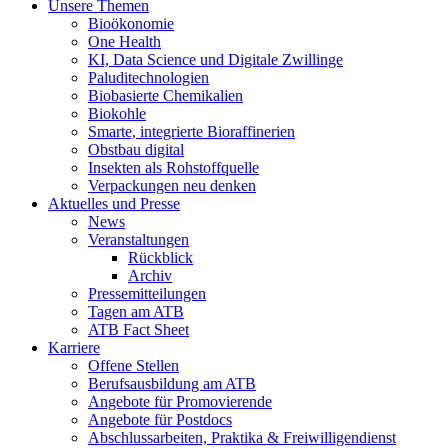
Unsere Themen
Bioökonomie
One Health
KI, Data Science und Digitale Zwillinge
Paluditechnologien
Biobasierte Chemikalien
Biokohle
Smarte, integrierte Bioraffinerien
Obstbau digital
Insekten als Rohstoffquelle
Verpackungen neu denken
Aktuelles und Presse
News
Veranstaltungen
Rückblick
Archiv
Pressemitteilungen
Tagen am ATB
ATB Fact Sheet
Karriere
Offene Stellen
Berufsausbildung am ATB
Angebote für Promovierende
Angebote für Postdocs
Abschlussarbeiten, Praktika & Freiwilligendienst