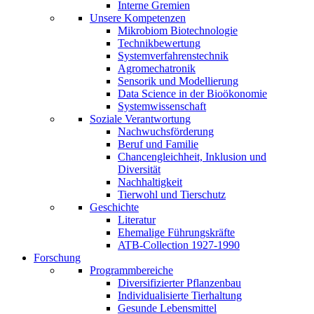
Interne Gremien
Unsere Kompetenzen
Mikrobiom Biotechnologie
Technikbewertung
Systemverfahrenstechnik
Agromechatronik
Sensorik und Modellierung
Data Science in der Bioökonomie
Systemwissenschaft
Soziale Verantwortung
Nachwuchsförderung
Beruf und Familie
Chancengleichheit, Inklusion und
Diversität
Nachhaltigkeit
Tierwohl und Tierschutz
Geschichte
Literatur
Ehemalige Führungskräfte
ATB-Collection 1927-1990
Forschung
Programmbereiche
Diversifizierter Pflanzenbau
Individualisierte Tierhaltung
Gesunde Lebensmittel