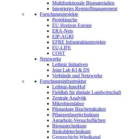
Multifunktionale Biomaterialien
Integriertes Reststoffmanagement
Forschungsprojekte
Projektsuche
EU Horizon Europe
ERA-Nets
EIP-AGRI
EFRE Infrastrukturprojekte
EU-LIFE
COST
Netzwerke
Leibniz Initiativen
Joint Lab KI & DS
Verbünde und Netzwerke
Forschungsinfrastruktur
Leibniz-InnoHof
Fieldlab für digitale Landwirtschaft
Zentrale Analytik
Mikrobiomlabor
Pilotanlage Biochemikalien
Pflanzenfasertechnikum
Agrarholz-Versuchsflächen
Biogastechnikum
Biokohletechnikum
Grenzschicht-Windkanal