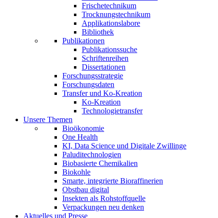
Frischetechnikum
Trocknungstechnikum
Applikationslabore
Bibliothek
Publikationen
Publikationssuche
Schriftenreihen
Dissertationen
Forschungsstrategie
Forschungsdaten
Transfer und Ko-Kreation
Ko-Kreation
Technologietransfer
Unsere Themen
Bioökonomie
One Health
KI, Data Science und Digitale Zwillinge
Paluditechnologien
Biobasierte Chemikalien
Biokohle
Smarte, integrierte Bioraffinerien
Obstbau digital
Insekten als Rohstoffquelle
Verpackungen neu denken
Aktuelles und Presse