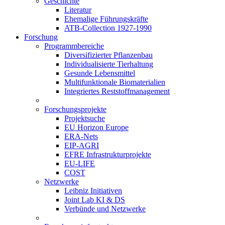
Geschichte
Literatur
Ehemalige Führungskräfte
ATB-Collection 1927-1990
Forschung
Programmbereiche
Diversifizierter Pflanzenbau
Individualisierte Tierhaltung
Gesunde Lebensmittel
Multifunktionale Biomaterialien
Integriertes Reststoffmanagement
Forschungsprojekte
Projektsuche
EU Horizon Europe
ERA-Nets
EIP-AGRI
EFRE Infrastrukturprojekte
EU-LIFE
COST
Netzwerke
Leibniz Initiativen
Joint Lab KI & DS
Verbünde und Netzwerke