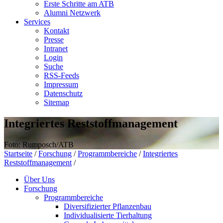
Erste Schritte am ATB
Alumni Netzwerk
Services
Kontakt
Presse
Intranet
Login
Suche
RSS-Feeds
Impressum
Datenschutz
Sitemap
Integriertes Reststoffmanagement
Foto: Rumposch/ATB
Startseite
/
Forschung
/
Programmbereiche
/
Integriertes
Reststoffmanagement
/
Über Uns
Forschung
Programmbereiche
Diversifizierter Pflanzenbau
Individualisierte Tierhaltung