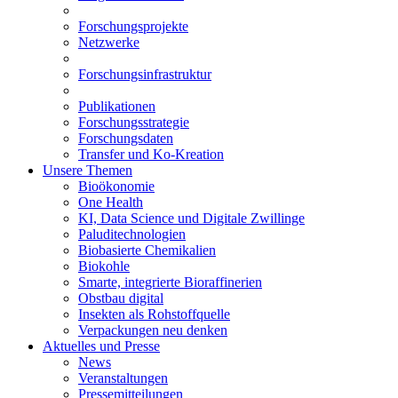
Forschungsprojekte
Netzwerke
Forschungsinfrastruktur
Publikationen
Forschungsstrategie
Forschungsdaten
Transfer und Ko-Kreation
Unsere Themen
Bioökonomie
One Health
KI, Data Science und Digitale Zwillinge
Paluditechnologien
Biobasierte Chemikalien
Biokohle
Smarte, integrierte Bioraffinerien
Obstbau digital
Insekten als Rohstoffquelle
Verpackungen neu denken
Aktuelles und Presse
News
Veranstaltungen
Pressemitteilungen