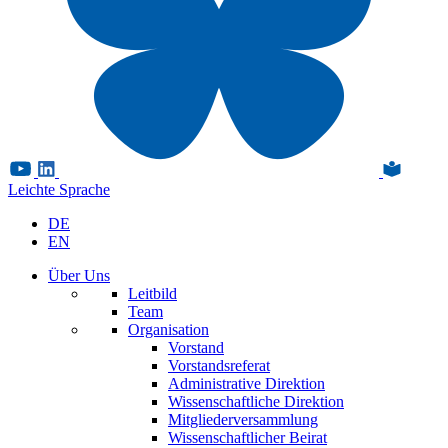
Leichte Sprache
DE
EN
Über Uns
Leitbild
Team
Organisation
Vorstand
Vorstandsreferat
Administrative Direktion
Wissenschaftliche Direktion
Mitgliederversammlung
Wissenschaftlicher Beirat