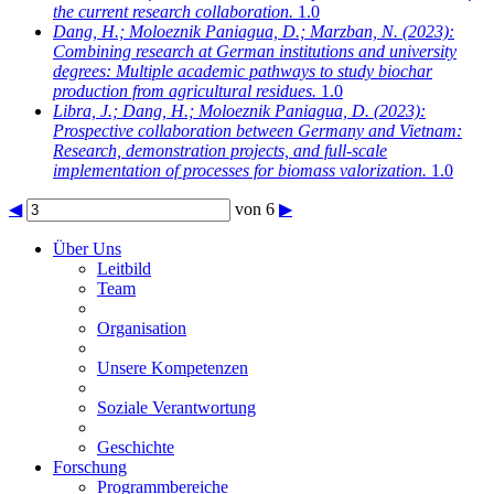
the current research collaboration.
1.0
Dang, H.; Moloeznik Paniagua, D.; Marzban, N.
(2023):
Combining research at German institutions and university
degrees: Multiple academic pathways to study biochar
production from agricultural residues.
1.0
Libra, J.; Dang, H.; Moloeznik Paniagua, D.
(2023):
Prospective collaboration between Germany and Vietnam:
Research, demonstration projects, and full-scale
implementation of processes for biomass valorization.
1.0
◀
von 6
▶
Über Uns
Leitbild
Team
Organisation
Unsere Kompetenzen
Soziale Verantwortung
Geschichte
Forschung
Programmbereiche