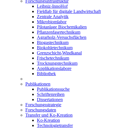
Forschungsinfrastruktur
Leibniz-InnoHof
Fieldlab für digitale Landwirtschaft
Zentrale Analytik
Mikrobiomlabor
Pilotanlage Biochemikalien
Pflanzenfasertechnikum
Agrarholz-Versuchsflächen
Biogastechnikum
Biokohletechnikum
Grenzschicht-Windkanal
Frischetechnikum
Trocknungstechnikum
Applikationslabore
Bibliothek
Publikationen
Publikationssuche
Schriftenreihen
Dissertationen
Forschungsstrategie
Forschungsdaten
Transfer und Ko-Kreation
Ko-Kreation
Technologietransfer