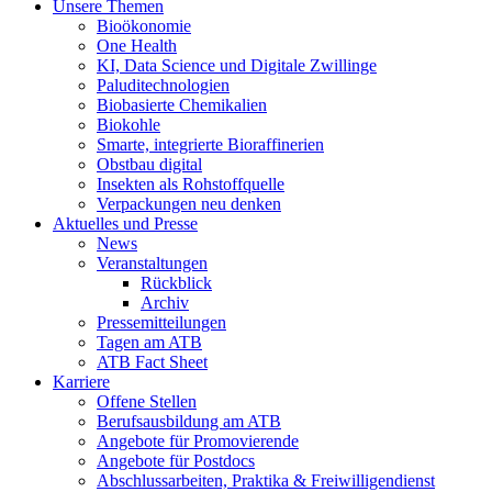
Unsere Themen
Bioökonomie
One Health
KI, Data Science und Digitale Zwillinge
Paluditechnologien
Biobasierte Chemikalien
Biokohle
Smarte, integrierte Bioraffinerien
Obstbau digital
Insekten als Rohstoffquelle
Verpackungen neu denken
Aktuelles und Presse
News
Veranstaltungen
Rückblick
Archiv
Pressemitteilungen
Tagen am ATB
ATB Fact Sheet
Karriere
Offene Stellen
Berufsausbildung am ATB
Angebote für Promovierende
Angebote für Postdocs
Abschlussarbeiten, Praktika & Freiwilligendienst