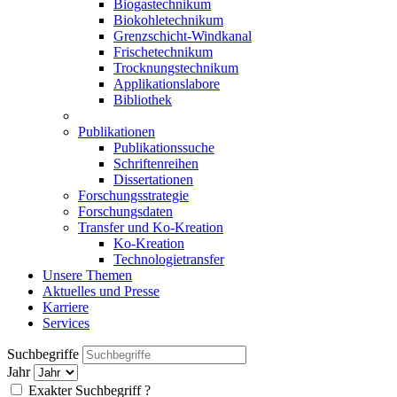
Biogastechnikum
Biokohletechnikum
Grenzschicht-Windkanal
Frischetechnikum
Trocknungstechnikum
Applikationslabore
Bibliothek
Publikationen
Publikationssuche
Schriftenreihen
Dissertationen
Forschungsstrategie
Forschungsdaten
Transfer und Ko-Kreation
Ko-Kreation
Technologietransfer
Unsere Themen
Aktuelles und Presse
Karriere
Services
Suchbegriffe
Jahr
Exakter Suchbegriff
?