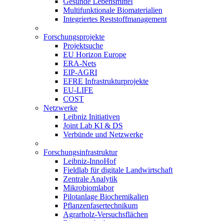
Gesunde Lebensmittel
Multifunktionale Biomaterialien
Integriertes Reststoffmanagement
Forschungsprojekte
Projektsuche
EU Horizon Europe
ERA-Nets
EIP-AGRI
EFRE Infrastrukturprojekte
EU-LIFE
COST
Netzwerke
Leibniz Initiativen
Joint Lab KI & DS
Verbünde und Netzwerke
Forschungsinfrastruktur
Leibniz-InnoHof
Fieldlab für digitale Landwirtschaft
Zentrale Analytik
Mikrobiomlabor
Pilotanlage Biochemikalien
Pflanzenfasertechnikum
Agrarholz-Versuchsflächen