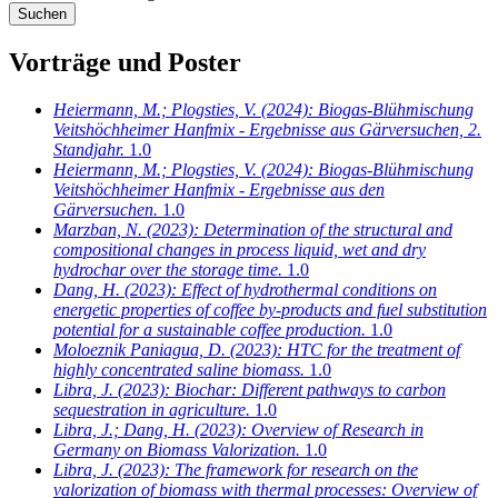
Vorträge und Poster
Heiermann, M.; Plogsties, V.
(2024): Biogas-Blühmischung
Veitshöchheimer Hanfmix - Ergebnisse aus Gärversuchen, 2.
Standjahr.
1.0
Heiermann, M.; Plogsties, V.
(2024): Biogas-Blühmischung
Veitshöchheimer Hanfmix - Ergebnisse aus den
Gärversuchen.
1.0
Marzban, N.
(2023): Determination of the structural and
compositional changes in process liquid, wet and dry
hydrochar over the storage time.
1.0
Dang, H.
(2023): Effect of hydrothermal conditions on
energetic properties of coffee by-products and fuel substitution
potential for a sustainable coffee production.
1.0
Moloeznik Paniagua, D.
(2023): HTC for the treatment of
highly concentrated saline biomass.
1.0
Libra, J.
(2023): Biochar: Different pathways to carbon
sequestration in agriculture.
1.0
Libra, J.; Dang, H.
(2023): Overview of Research in
Germany on Biomass Valorization.
1.0
Libra, J.
(2023): The framework for research on the
valorization of biomass with thermal processes: Overview of