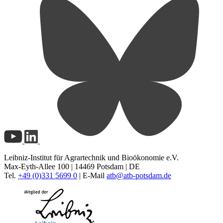
Leibniz-Institut für Agrartechnik und Bioökonomie e.V.
Max-Eyth-Allee 100 | 14469 Potsdam | DE
Tel.
+49 (0)331 5699 0
| E-Mail
atb@
atb-potsdam.de