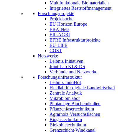
Multifunktionale Biomaterialien
Integriertes Reststoffmanagement
Forschungsprojekte
Projektsuche
EU Horizon Europe
ERA-Nets
EIP-AGRI
EFRE Infrastrukturprojekte
EU-LIFE
COST
Netzwerke
Leibniz Initiativen
Joint Lab KI & DS
Verbünde und Netzwerke
Forschungsinfrastruktur
Leibniz-InnoHof
Fieldlab für digitale Landwirtschaft
Zentrale Analytik
Mikrobiomlabor
Pilotanlage Biochemikalien
Pflanzenfasertechnikum
Agrarholz-Versuchsflächen
Biogastechnikum
Biokohletechnikum
Grenzschicht-Windkanal