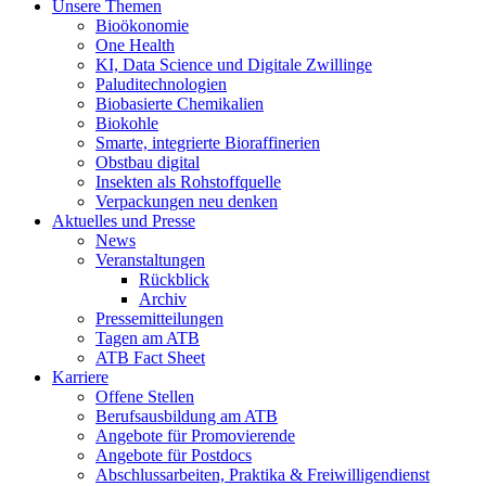
Unsere Themen
Bioökonomie
One Health
KI, Data Science und Digitale Zwillinge
Paluditechnologien
Biobasierte Chemikalien
Biokohle
Smarte, integrierte Bioraffinerien
Obstbau digital
Insekten als Rohstoffquelle
Verpackungen neu denken
Aktuelles und Presse
News
Veranstaltungen
Rückblick
Archiv
Pressemitteilungen
Tagen am ATB
ATB Fact Sheet
Karriere
Offene Stellen
Berufsausbildung am ATB
Angebote für Promovierende
Angebote für Postdocs
Abschlussarbeiten, Praktika & Freiwilligendienst