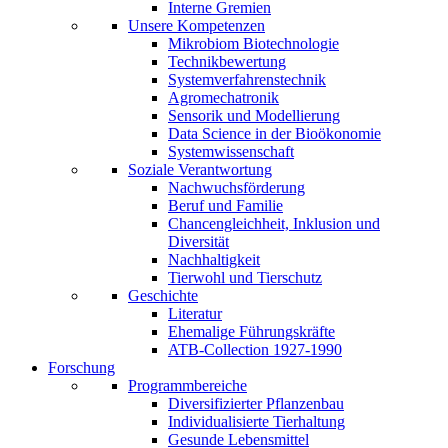
Interne Gremien
Unsere Kompetenzen
Mikrobiom Biotechnologie
Technikbewertung
Systemverfahrenstechnik
Agromechatronik
Sensorik und Modellierung
Data Science in der Bioökonomie
Systemwissenschaft
Soziale Verantwortung
Nachwuchsförderung
Beruf und Familie
Chancengleichheit, Inklusion und
Diversität
Nachhaltigkeit
Tierwohl und Tierschutz
Geschichte
Literatur
Ehemalige Führungskräfte
ATB-Collection 1927-1990
Forschung
Programmbereiche
Diversifizierter Pflanzenbau
Individualisierte Tierhaltung
Gesunde Lebensmittel