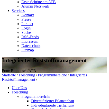
Erste Schritte am ATB
Alumni Netzwerk
Services
Kontakt
Presse
Intranet
Login
Suche
RSS-Feeds
Impressum
Datenschutz
Sitemap
Integriertes Reststoffmanagement
Foto: Rumposch/ATB
Startseite
/
Forschung
/
Programmbereiche
/
Integriertes
Reststoffmanagement
/
Über Uns
Forschung
Programmbereiche
Diversifizierter Pflanzenbau
Individualisierte Tierhaltung