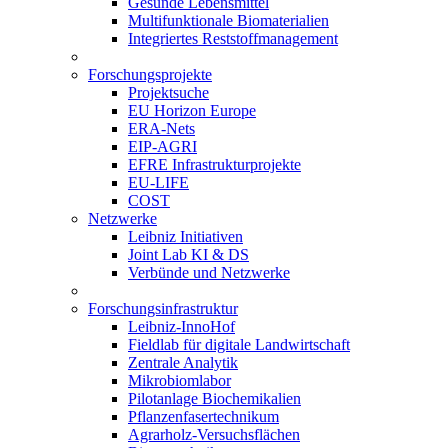
Gesunde Lebensmittel
Multifunktionale Biomaterialien
Integriertes Reststoffmanagement
Forschungsprojekte
Projektsuche
EU Horizon Europe
ERA-Nets
EIP-AGRI
EFRE Infrastrukturprojekte
EU-LIFE
COST
Netzwerke
Leibniz Initiativen
Joint Lab KI & DS
Verbünde und Netzwerke
Forschungsinfrastruktur
Leibniz-InnoHof
Fieldlab für digitale Landwirtschaft
Zentrale Analytik
Mikrobiomlabor
Pilotanlage Biochemikalien
Pflanzenfasertechnikum
Agrarholz-Versuchsflächen