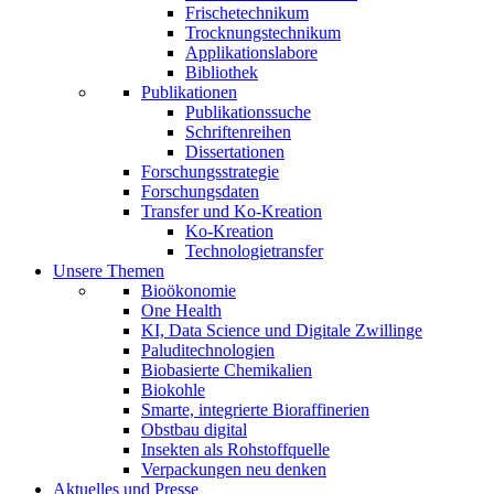
Frischetechnikum
Trocknungstechnikum
Applikationslabore
Bibliothek
Publikationen
Publikationssuche
Schriftenreihen
Dissertationen
Forschungsstrategie
Forschungsdaten
Transfer und Ko-Kreation
Ko-Kreation
Technologietransfer
Unsere Themen
Bioökonomie
One Health
KI, Data Science und Digitale Zwillinge
Paluditechnologien
Biobasierte Chemikalien
Biokohle
Smarte, integrierte Bioraffinerien
Obstbau digital
Insekten als Rohstoffquelle
Verpackungen neu denken
Aktuelles und Presse