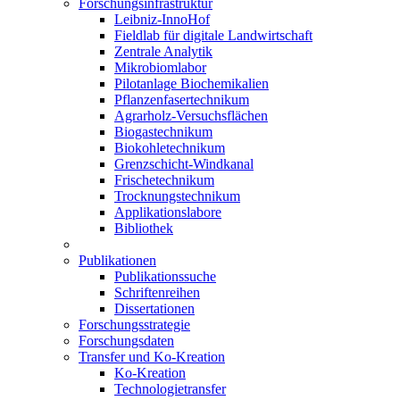
Forschungsinfrastruktur
Leibniz-InnoHof
Fieldlab für digitale Landwirtschaft
Zentrale Analytik
Mikrobiomlabor
Pilotanlage Biochemikalien
Pflanzenfasertechnikum
Agrarholz-Versuchsflächen
Biogastechnikum
Biokohletechnikum
Grenzschicht-Windkanal
Frischetechnikum
Trocknungstechnikum
Applikationslabore
Bibliothek
Publikationen
Publikationssuche
Schriftenreihen
Dissertationen
Forschungsstrategie
Forschungsdaten
Transfer und Ko-Kreation
Ko-Kreation
Technologietransfer