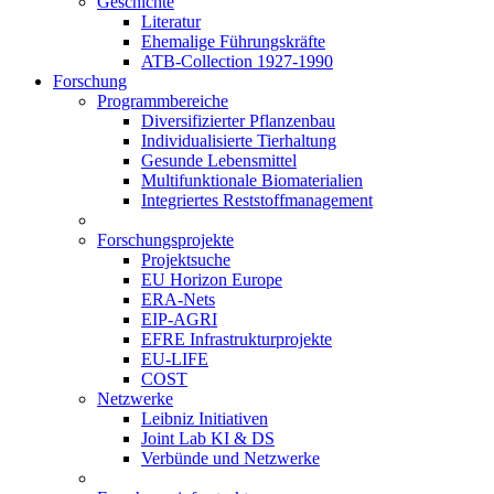
Geschichte
Literatur
Ehemalige Führungskräfte
ATB-Collection 1927-1990
Forschung
Programmbereiche
Diversifizierter Pflanzenbau
Individualisierte Tierhaltung
Gesunde Lebensmittel
Multifunktionale Biomaterialien
Integriertes Reststoffmanagement
Forschungsprojekte
Projektsuche
EU Horizon Europe
ERA-Nets
EIP-AGRI
EFRE Infrastrukturprojekte
EU-LIFE
COST
Netzwerke
Leibniz Initiativen
Joint Lab KI & DS
Verbünde und Netzwerke