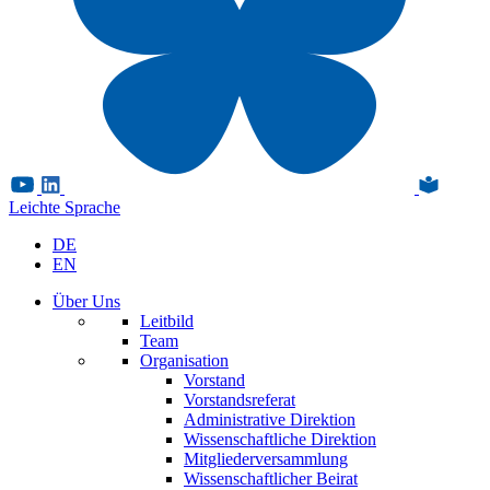
Leichte Sprache
DE
EN
Über Uns
Leitbild
Team
Organisation
Vorstand
Vorstandsreferat
Administrative Direktion
Wissenschaftliche Direktion
Mitgliederversammlung
Wissenschaftlicher Beirat