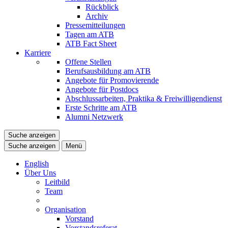
Rückblick
Archiv
Pressemitteilungen
Tagen am ATB
ATB Fact Sheet
Karriere
Offene Stellen
Berufsausbildung am ATB
Angebote für Promovierende
Angebote für Postdocs
Abschlussarbeiten, Praktika & Freiwilligendienst
Erste Schritte am ATB
Alumni Netzwerk
Suche anzeigen
Suche anzeigen
Menü
English
Über Uns
Leitbild
Team
Organisation
Vorstand
Vorstandsreferat