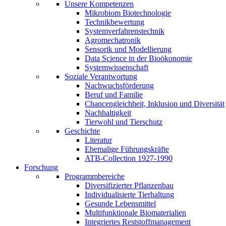
Unsere Kompetenzen
Mikrobiom Biotechnologie
Technikbewertung
Systemverfahrenstechnik
Agromechatronik
Sensorik und Modellierung
Data Science in der Bioökonomie
Systemwissenschaft
Soziale Verantwortung
Nachwuchsförderung
Beruf und Familie
Chancengleichheit, Inklusion und Diversität
Nachhaltigkeit
Tierwohl und Tierschutz
Geschichte
Literatur
Ehemalige Führungskräfte
ATB-Collection 1927-1990
Forschung
Programmbereiche
Diversifizierter Pflanzenbau
Individualisierte Tierhaltung
Gesunde Lebensmittel
Multifunktionale Biomaterialien
Integriertes Reststoffmanagement