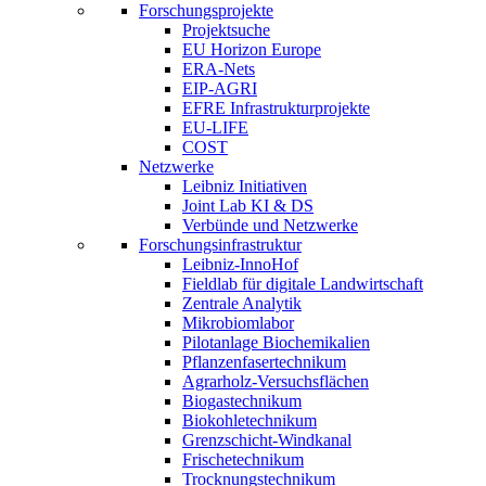
Forschungsprojekte
Projektsuche
EU Horizon Europe
ERA-Nets
EIP-AGRI
EFRE Infrastrukturprojekte
EU-LIFE
COST
Netzwerke
Leibniz Initiativen
Joint Lab KI & DS
Verbünde und Netzwerke
Forschungsinfrastruktur
Leibniz-InnoHof
Fieldlab für digitale Landwirtschaft
Zentrale Analytik
Mikrobiomlabor
Pilotanlage Biochemikalien
Pflanzenfasertechnikum
Agrarholz-Versuchsflächen
Biogastechnikum
Biokohletechnikum
Grenzschicht-Windkanal
Frischetechnikum
Trocknungstechnikum