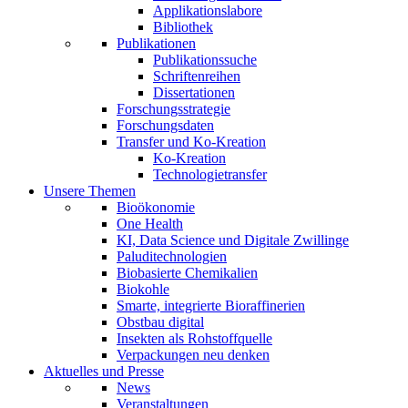
Applikationslabore
Bibliothek
Publikationen
Publikationssuche
Schriftenreihen
Dissertationen
Forschungsstrategie
Forschungsdaten
Transfer und Ko-Kreation
Ko-Kreation
Technologietransfer
Unsere Themen
Bioökonomie
One Health
KI, Data Science und Digitale Zwillinge
Paluditechnologien
Biobasierte Chemikalien
Biokohle
Smarte, integrierte Bioraffinerien
Obstbau digital
Insekten als Rohstoffquelle
Verpackungen neu denken
Aktuelles und Presse
News
Veranstaltungen