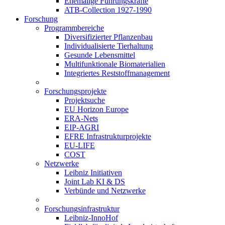
Ehemalige Führungskräfte
ATB-Collection 1927-1990
Forschung
Programmbereiche
Diversifizierter Pflanzenbau
Individualisierte Tierhaltung
Gesunde Lebensmittel
Multifunktionale Biomaterialien
Integriertes Reststoffmanagement
Forschungsprojekte
Projektsuche
EU Horizon Europe
ERA-Nets
EIP-AGRI
EFRE Infrastrukturprojekte
EU-LIFE
COST
Netzwerke
Leibniz Initiativen
Joint Lab KI & DS
Verbünde und Netzwerke
Forschungsinfrastruktur
Leibniz-InnoHof