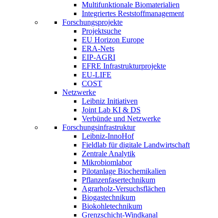
Multifunktionale Biomaterialien
Integriertes Reststoffmanagement
Forschungsprojekte
Projektsuche
EU Horizon Europe
ERA-Nets
EIP-AGRI
EFRE Infrastrukturprojekte
EU-LIFE
COST
Netzwerke
Leibniz Initiativen
Joint Lab KI & DS
Verbünde und Netzwerke
Forschungsinfrastruktur
Leibniz-InnoHof
Fieldlab für digitale Landwirtschaft
Zentrale Analytik
Mikrobiomlabor
Pilotanlage Biochemikalien
Pflanzenfasertechnikum
Agrarholz-Versuchsflächen
Biogastechnikum
Biokohletechnikum
Grenzschicht-Windkanal