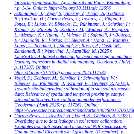
for sorting optimisation. Agricultural and Forest Entomology.
: p. 1-14. Online: https://doi.org/10.1111/afe.12696
Schmidinger, J.; Vogel, S.; Barkov, V.; Pham, A.; Gebbers,
R.; Tavakoli, H.; Correa Reyes, J.; Tavares, T.; Filippi, P.;
Jones, E.; Lukas, V.; Bönecke, E.; Rühlmann, J.; Schröter, I.;
Kramer, E.; Pätzold, S.; Kodaira, M.; Wadoux, A.; Bragazza,
L.; Metzger, K.; Huang, J.; Valente, D.; Safanelli, J.; Bottega,
E.; Dalmolin, R.; Farkas, C.; Steiger, A.; Horst, T.; Ramirez-
Lopez, L.; Scholten, T.; Stumpf, F.; Rosso, P.; Costa, M.;
Zandonadi, R.; Wetterlind, J.; Atzmüller, M.
(2025):
LimeSoDa: A dataset collection for benchmarking of machine
learning regressors in digital soil mapping. Geoderma. (July):
p. 117337. Online:
https://doi.org/10.1016/j.geoderma.2025.117337
Vogel, S.; Gebbers, M.; Schröter, I.; Schwanghart, W.;
Bönecke, E.; Rühlmann, J.; Kramer, E.; Gebbers, R.
(2025):
Towards site-independent calibration of in situ soil pH sensor
data: Relevance of spatial and temporal proximity, sample
size and data spread for calibration model performance.
Geoderma. (April 2025): p. 117261. Online:
https://www.sciencedirect.com/science/article/pii/S001670612
Correa Reyes, J.; Tavakoli, H.; Vogel, S.; Gebbers, R.
(2025):
Overfitting due to data leakage in soil sensor calibration:
Examples from lab-based and in-situ soil NIR spectroscopy.
Computers and Electronics in Agriculture. (December): p.