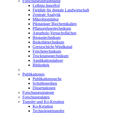
Forschungsinfrastruktur
Leibniz-InnoHof
Fieldlab für digitale Landwirtschaft
Zentrale Analytik
Mikrobiomlabor
Pilotanlage Biochemikalien
Pflanzenfasertechnikum
Agrarholz-Versuchsflächen
Biogastechnikum
Biokohletechnikum
Grenzschicht-Windkanal
Frischetechnikum
Trocknungstechnikum
Applikationslabore
Bibliothek
Publikationen
Publikationssuche
Schriftenreihen
Dissertationen
Forschungsstrategie
Forschungsdaten
Transfer und Ko-Kreation
Ko-Kreation
Technologietransfer