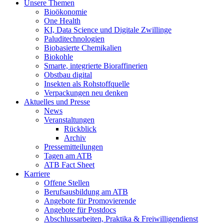
Unsere Themen
Bioökonomie
One Health
KI, Data Science und Digitale Zwillinge
Paluditechnologien
Biobasierte Chemikalien
Biokohle
Smarte, integrierte Bioraffinerien
Obstbau digital
Insekten als Rohstoffquelle
Verpackungen neu denken
Aktuelles und Presse
News
Veranstaltungen
Rückblick
Archiv
Pressemitteilungen
Tagen am ATB
ATB Fact Sheet
Karriere
Offene Stellen
Berufsausbildung am ATB
Angebote für Promovierende
Angebote für Postdocs
Abschlussarbeiten, Praktika & Freiwilligendienst