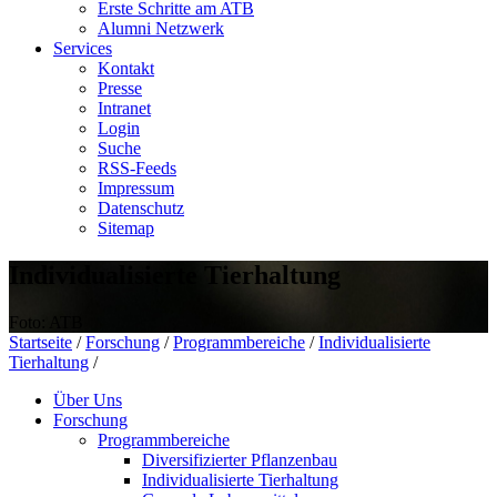
Erste Schritte am ATB
Alumni Netzwerk
Services
Kontakt
Presse
Intranet
Login
Suche
RSS-Feeds
Impressum
Datenschutz
Sitemap
Individualisierte Tierhaltung
Foto: ATB
Startseite
/
Forschung
/
Programmbereiche
/
Individualisierte
Tierhaltung
/
Über Uns
Forschung
Programmbereiche
Diversifizierter Pflanzenbau
Individualisierte Tierhaltung