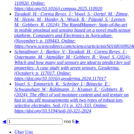
110920. Online:
https://doi.org/10.1016/j.compag.2025.110920
Tavakoli, H.; Correa Reyes, J.; Vogel, S.; Oertel, M.; Zimne,
M.; Heisig, M.; Harder, A.; Wruck, R.; Pätzold, S.; Leenen,
M.; Gebbers, R.
(2024): The RapidMapper: State-of-the-art
in mobile proximal soil sensing based on a novel multi-sensor
platform. Computers and Electronics in Agriculture.
(November): p. 109443. Online:
https://www.sciencedirect.com/science/article/pii/S016816992
Schmidinger, J.; Barkov, V.; Tavakoli, H.; Correa Reyes, J.;
Ostermann, M.; Atzmüller, M.; Gebbers, R.; Vogel, S.
(2024):
Which and how many soil sensors are ideal to predict key soil
properties: A case study with seven sensors. Geoderma.
(October): p. 117017. Online:
https://doi.org/10.1016/j.geoderma.2024.117017
Vogel, S.; Emmerich, K.; Schröter, I.; Bönecke, E.;
Schwanghart, W.; Rühlmann, J.; Kramer, E.; Gebbers, R.
(2024): The effect of soil moisture content and soil texture on
fast in situ pH measurements with two types of robust ion-
selective electrodes. Soil. (1): p. 321-333. Online:
https://doi.org/10.5194/soil-10-321-2024
◀
von 6
▶
Über Uns