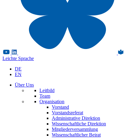
Leichte Sprache
DE
EN
Über Uns
Leitbild
Team
Organisation
Vorstand
Vorstandsreferat
Administrative Direktion
Wissenschaftliche Direktion
Mitgliederversammlung
Wissenschaftlicher Beirat