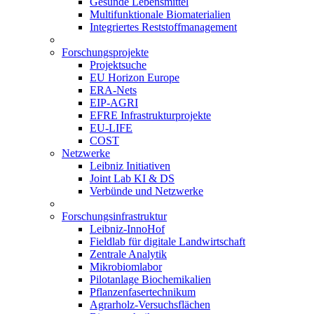
Gesunde Lebensmittel
Multifunktionale Biomaterialien
Integriertes Reststoffmanagement
Forschungsprojekte
Projektsuche
EU Horizon Europe
ERA-Nets
EIP-AGRI
EFRE Infrastrukturprojekte
EU-LIFE
COST
Netzwerke
Leibniz Initiativen
Joint Lab KI & DS
Verbünde und Netzwerke
Forschungsinfrastruktur
Leibniz-InnoHof
Fieldlab für digitale Landwirtschaft
Zentrale Analytik
Mikrobiomlabor
Pilotanlage Biochemikalien
Pflanzenfasertechnikum
Agrarholz-Versuchsflächen