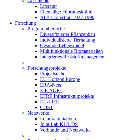
Geschichte
Literatur
Ehemalige Führungskräfte
ATB-Collection 1927-1990
Forschung
Programmbereiche
Diversifizierter Pflanzenbau
Individualisierte Tierhaltung
Gesunde Lebensmittel
Multifunktionale Biomaterialien
Integriertes Reststoffmanagement
Forschungsprojekte
Projektsuche
EU Horizon Europe
ERA-Nets
EIP-AGRI
EFRE Infrastrukturprojekte
EU-LIFE
COST
Netzwerke
Leibniz Initiativen
Joint Lab KI & DS
Verbünde und Netzwerke