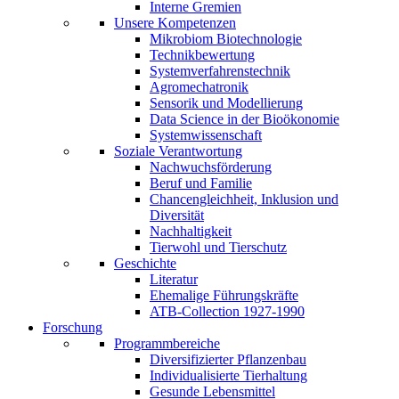
Interne Gremien
Unsere Kompetenzen
Mikrobiom Biotechnologie
Technikbewertung
Systemverfahrenstechnik
Agromechatronik
Sensorik und Modellierung
Data Science in der Bioökonomie
Systemwissenschaft
Soziale Verantwortung
Nachwuchsförderung
Beruf und Familie
Chancengleichheit, Inklusion und
Diversität
Nachhaltigkeit
Tierwohl und Tierschutz
Geschichte
Literatur
Ehemalige Führungskräfte
ATB-Collection 1927-1990
Forschung
Programmbereiche
Diversifizierter Pflanzenbau
Individualisierte Tierhaltung
Gesunde Lebensmittel