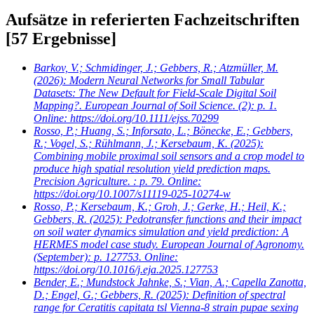
Aufsätze in referierten Fachzeitschriften
[57 Ergebnisse]
Barkov, V.; Schmidinger, J.; Gebbers, R.; Atzmüller, M.
(2026): Modern Neural Networks for Small Tabular
Datasets: The New Default for Field-Scale Digital Soil
Mapping?. European Journal of Soil Science. (2): p. 1.
Online: https://doi.org/10.1111/ejss.70299
Rosso, P.; Huang, S.; Inforsato, L.; Bönecke, E.; Gebbers,
R.; Vogel, S.; Rühlmann, J.; Kersebaum, K.
(2025):
Combining mobile proximal soil sensors and a crop model to
produce high spatial resolution yield prediction maps.
Precision Agriculture. : p. 79. Online:
https://doi.org/10.1007/s11119-025-10274-w
Rosso, P.; Kersebaum, K.; Groh, J.; Gerke, H.; Heil, K.;
Gebbers, R.
(2025): Pedotransfer functions and their impact
on soil water dynamics simulation and yield prediction: A
HERMES model case study. European Journal of Agronomy.
(September): p. 127753. Online:
https://doi.org/10.1016/j.eja.2025.127753
Bender, E.; Mundstock Jahnke, S.; Vian, A.; Capella Zanotta,
D.; Engel, G.; Gebbers, R.
(2025): Definition of spectral
range for Ceratitis capitata tsl Vienna-8 strain pupae sexing