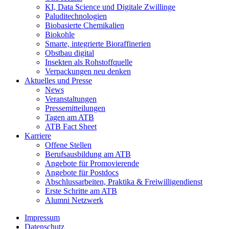
KI, Data Science und Digitale Zwillinge
Paluditechnologien
Biobasierte Chemikalien
Biokohle
Smarte, integrierte Bioraffinerien
Obstbau digital
Insekten als Rohstoffquelle
Verpackungen neu denken
Aktuelles und Presse
News
Veranstaltungen
Pressemitteilungen
Tagen am ATB
ATB Fact Sheet
Karriere
Offene Stellen
Berufsausbildung am ATB
Angebote für Promovierende
Angebote für Postdocs
Abschlussarbeiten, Praktika & Freiwilligendienst
Erste Schritte am ATB
Alumni Netzwerk
Impressum
Datenschutz