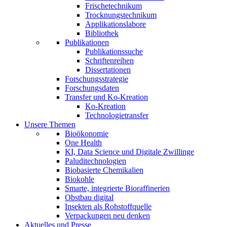
Frischetechnikum
Trocknungstechnikum
Applikationslabore
Bibliothek
Publikationen
Publikationssuche
Schriftenreihen
Dissertationen
Forschungsstrategie
Forschungsdaten
Transfer und Ko-Kreation
Ko-Kreation
Technologietransfer
Unsere Themen
Bioökonomie
One Health
KI, Data Science und Digitale Zwillinge
Paluditechnologien
Biobasierte Chemikalien
Biokohle
Smarte, integrierte Bioraffinerien
Obstbau digital
Insekten als Rohstoffquelle
Verpackungen neu denken
Aktuelles und Presse