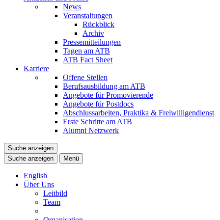
News
Veranstaltungen
Rückblick
Archiv
Pressemitteilungen
Tagen am ATB
ATB Fact Sheet
Karriere
Offene Stellen
Berufsausbildung am ATB
Angebote für Promovierende
Angebote für Postdocs
Abschlussarbeiten, Praktika & Freiwilligendienst
Erste Schritte am ATB
Alumni Netzwerk
Suche anzeigen
Suche anzeigen
Menü
English
Über Uns
Leitbild
Team
Organisation