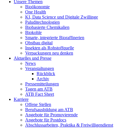
Unsere Themen
Bioökonomie
One Health
KI, Data Science und Digitale Zwillinge
Paluditechnologien
Biobasierte Chemikalien
Biokohle
Smarte, integrierte Bioraffinerien
Obstbau digital
Insekten als Rohstoffquelle
Verpackungen neu denken
Aktuelles und Presse
News
Veranstaltungen
Rückblick
Archiv
Pressemitteilungen
Tagen am ATB
ATB Fact Sheet
Karriere
Offene Stellen
Berufsausbildung am ATB
Angebote für Promovierende
Angebote für Postdocs
Abschlussarbeiten, Praktika & Freiwilligendienst