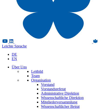
Leichte Sprache
DE
EN
Über Uns
Leitbild
Team
Organisation
Vorstand
Vorstandsreferat
Administrative Direktion
Wissenschaftliche Direktion
Mitgliederversammlung
Wissenschaftlicher Beirat