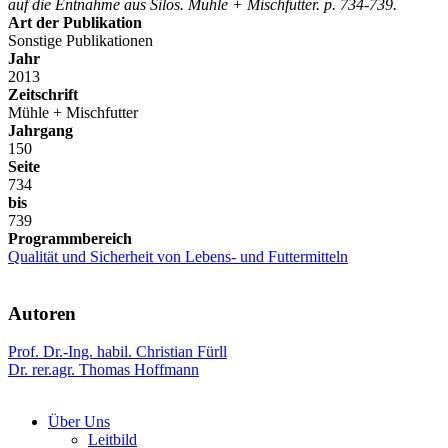
auf die Entnahme aus Silos. Mühle + Mischfutter. p. 734-739.
Art der Publikation
Sonstige Publikationen
Jahr
2013
Zeitschrift
Mühle + Mischfutter
Jahrgang
150
Seite
734
bis
739
Programmbereich
Qualität und Sicherheit von Lebens- und Futtermitteln
Autoren
Prof. Dr.-Ing. habil. Christian Fürll
Dr. rer.agr. Thomas Hoffmann
Über Uns
Leitbild