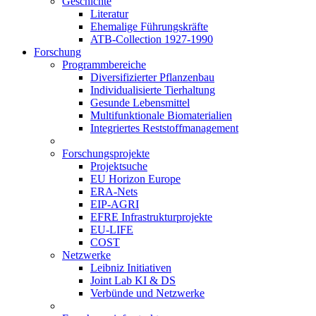
Geschichte
Literatur
Ehemalige Führungskräfte
ATB-Collection 1927-1990
Forschung
Programmbereiche
Diversifizierter Pflanzenbau
Individualisierte Tierhaltung
Gesunde Lebensmittel
Multifunktionale Biomaterialien
Integriertes Reststoffmanagement
Forschungsprojekte
Projektsuche
EU Horizon Europe
ERA-Nets
EIP-AGRI
EFRE Infrastrukturprojekte
EU-LIFE
COST
Netzwerke
Leibniz Initiativen
Joint Lab KI & DS
Verbünde und Netzwerke