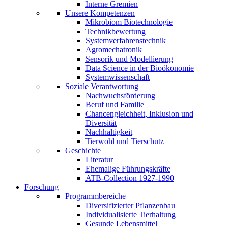
Interne Gremien
Unsere Kompetenzen
Mikrobiom Biotechnologie
Technikbewertung
Systemverfahrenstechnik
Agromechatronik
Sensorik und Modellierung
Data Science in der Bioökonomie
Systemwissenschaft
Soziale Verantwortung
Nachwuchsförderung
Beruf und Familie
Chancengleichheit, Inklusion und
Diversität
Nachhaltigkeit
Tierwohl und Tierschutz
Geschichte
Literatur
Ehemalige Führungskräfte
ATB-Collection 1927-1990
Forschung
Programmbereiche
Diversifizierter Pflanzenbau
Individualisierte Tierhaltung
Gesunde Lebensmittel