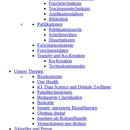
Frischetechnikum
Trocknungstechnikum
Applikationslabore
Bibliothek
Publikationen
Publikationssuche
Schriftenreihen
Dissertationen
Forschungsstrategie
Forschungsdaten
Transfer und Ko-Kreation
Ko-Kreation
Technologietransfer
Unsere Themen
Bioökonomie
One Health
KI, Data Science und Digitale Zwillinge
Paluditechnologien
Biobasierte Chemikalien
Biokohle
Smarte, integrierte Bioraffinerien
Obstbau digital
Insekten als Rohstoffquelle
Verpackungen neu denken
Aktuelles und Presse