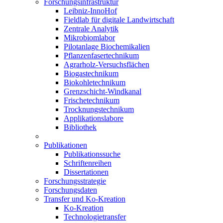
Forschungsinfrastruktur
Leibniz-InnoHof
Fieldlab für digitale Landwirtschaft
Zentrale Analytik
Mikrobiomlabor
Pilotanlage Biochemikalien
Pflanzenfasertechnikum
Agrarholz-Versuchsflächen
Biogastechnikum
Biokohletechnikum
Grenzschicht-Windkanal
Frischetechnikum
Trocknungstechnikum
Applikationslabore
Bibliothek
Publikationen
Publikationssuche
Schriftenreihen
Dissertationen
Forschungsstrategie
Forschungsdaten
Transfer und Ko-Kreation
Ko-Kreation
Technologietransfer