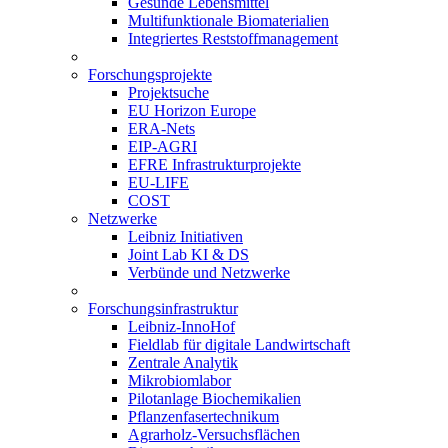
Gesunde Lebensmittel
Multifunktionale Biomaterialien
Integriertes Reststoffmanagement
Forschungsprojekte
Projektsuche
EU Horizon Europe
ERA-Nets
EIP-AGRI
EFRE Infrastrukturprojekte
EU-LIFE
COST
Netzwerke
Leibniz Initiativen
Joint Lab KI & DS
Verbünde und Netzwerke
Forschungsinfrastruktur
Leibniz-InnoHof
Fieldlab für digitale Landwirtschaft
Zentrale Analytik
Mikrobiomlabor
Pilotanlage Biochemikalien
Pflanzenfasertechnikum
Agrarholz-Versuchsflächen