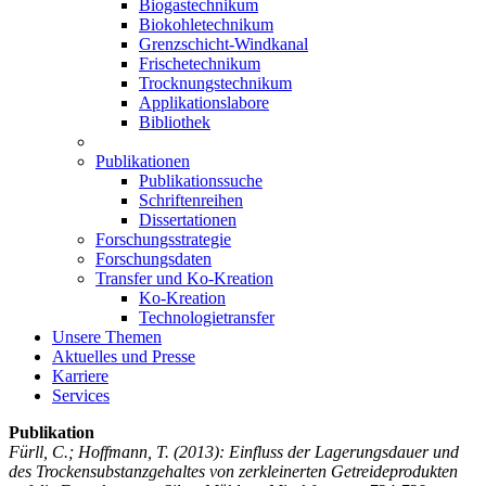
Biogastechnikum
Biokohletechnikum
Grenzschicht-Windkanal
Frischetechnikum
Trocknungstechnikum
Applikationslabore
Bibliothek
Publikationen
Publikationssuche
Schriftenreihen
Dissertationen
Forschungsstrategie
Forschungsdaten
Transfer und Ko-Kreation
Ko-Kreation
Technologietransfer
Unsere Themen
Aktuelles und Presse
Karriere
Services
Publikation
Fürll, C.; Hoffmann, T.
(2013): Einfluss der Lagerungsdauer und
des Trockensubstanzgehaltes von zerkleinerten Getreideprodukten