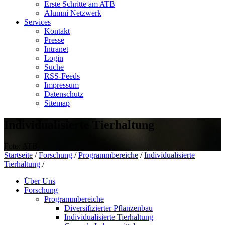
Erste Schritte am ATB
Alumni Netzwerk
Services
Kontakt
Presse
Intranet
Login
Suche
RSS-Feeds
Impressum
Datenschutz
Sitemap
Individualisierte Tierhaltung
Foto: ATB
Startseite
/
Forschung
/
Programmbereiche
/
Individualisierte
Tierhaltung
/
Über Uns
Forschung
Programmbereiche
Diversifizierter Pflanzenbau
Individualisierte Tierhaltung