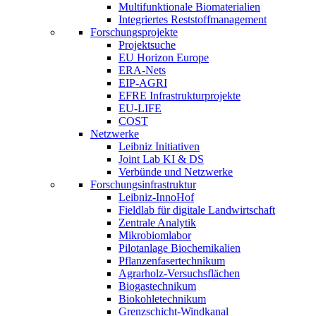
Multifunktionale Biomaterialien
Integriertes Reststoffmanagement
Forschungsprojekte
Projektsuche
EU Horizon Europe
ERA-Nets
EIP-AGRI
EFRE Infrastrukturprojekte
EU-LIFE
COST
Netzwerke
Leibniz Initiativen
Joint Lab KI & DS
Verbünde und Netzwerke
Forschungsinfrastruktur
Leibniz-InnoHof
Fieldlab für digitale Landwirtschaft
Zentrale Analytik
Mikrobiomlabor
Pilotanlage Biochemikalien
Pflanzenfasertechnikum
Agrarholz-Versuchsflächen
Biogastechnikum
Biokohletechnikum
Grenzschicht-Windkanal