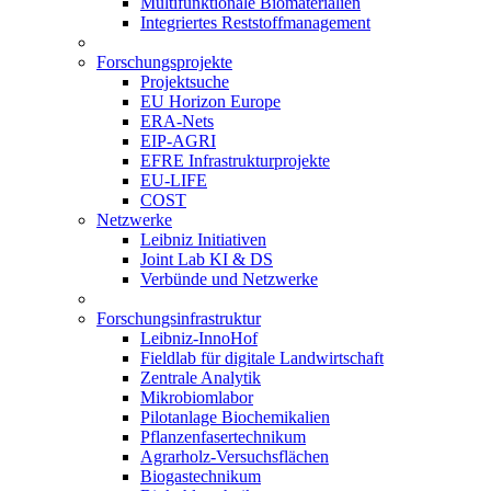
Multifunktionale Biomaterialien
Integriertes Reststoffmanagement
Forschungsprojekte
Projektsuche
EU Horizon Europe
ERA-Nets
EIP-AGRI
EFRE Infrastrukturprojekte
EU-LIFE
COST
Netzwerke
Leibniz Initiativen
Joint Lab KI & DS
Verbünde und Netzwerke
Forschungsinfrastruktur
Leibniz-InnoHof
Fieldlab für digitale Landwirtschaft
Zentrale Analytik
Mikrobiomlabor
Pilotanlage Biochemikalien
Pflanzenfasertechnikum
Agrarholz-Versuchsflächen
Biogastechnikum