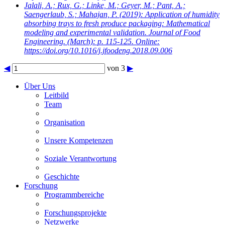
Jalali, A.; Rux, G.; Linke, M.; Geyer, M.; Pant, A.;
Saengerlaub, S.; Mahajan, P.
(2019): Application of humidity
absorbing trays to fresh produce packaging: Mathematical
modeling and experimental validation. Journal of Food
Engineering. (March): p. 115-125. Online:
https://doi.org/10.1016/j.jfoodeng.2018.09.006
◀
von 3
▶
Über Uns
Leitbild
Team
Organisation
Unsere Kompetenzen
Soziale Verantwortung
Geschichte
Forschung
Programmbereiche
Forschungsprojekte
Netzwerke