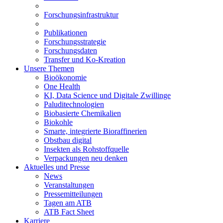
Forschungsinfrastruktur
Publikationen
Forschungsstrategie
Forschungsdaten
Transfer und Ko-Kreation
Unsere Themen
Bioökonomie
One Health
KI, Data Science und Digitale Zwillinge
Paluditechnologien
Biobasierte Chemikalien
Biokohle
Smarte, integrierte Bioraffinerien
Obstbau digital
Insekten als Rohstoffquelle
Verpackungen neu denken
Aktuelles und Presse
News
Veranstaltungen
Pressemitteilungen
Tagen am ATB
ATB Fact Sheet
Karriere