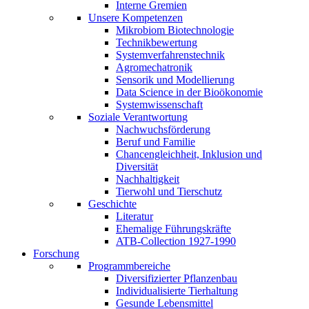
Interne Gremien
Unsere Kompetenzen
Mikrobiom Biotechnologie
Technikbewertung
Systemverfahrenstechnik
Agromechatronik
Sensorik und Modellierung
Data Science in der Bioökonomie
Systemwissenschaft
Soziale Verantwortung
Nachwuchsförderung
Beruf und Familie
Chancengleichheit, Inklusion und
Diversität
Nachhaltigkeit
Tierwohl und Tierschutz
Geschichte
Literatur
Ehemalige Führungskräfte
ATB-Collection 1927-1990
Forschung
Programmbereiche
Diversifizierter Pflanzenbau
Individualisierte Tierhaltung
Gesunde Lebensmittel