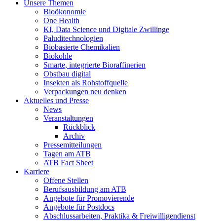
Unsere Themen
Bioökonomie
One Health
KI, Data Science und Digitale Zwillinge
Paluditechnologien
Biobasierte Chemikalien
Biokohle
Smarte, integrierte Bioraffinerien
Obstbau digital
Insekten als Rohstoffquelle
Verpackungen neu denken
Aktuelles und Presse
News
Veranstaltungen
Rückblick
Archiv
Pressemitteilungen
Tagen am ATB
ATB Fact Sheet
Karriere
Offene Stellen
Berufsausbildung am ATB
Angebote für Promovierende
Angebote für Postdocs
Abschlussarbeiten, Praktika & Freiwilligendienst