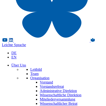
Leichte Sprache
DE
EN
Über Uns
Leitbild
Team
Organisation
Vorstand
Vorstandsreferat
Administrative Direktion
Wissenschaftliche Direktion
Mitgliederversammlung
Wissenschaftlicher Beirat