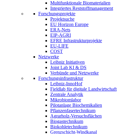
Multifunktionale Biomaterialien
Integriertes Reststoffmanagement
Forschungsprojekte
Projektsuche
EU Horizon Europe
ERA-Nets
EIP-AGRI
EFRE Infrastrukturprojekte
EU-LIFE
COST
Netzwerke
Leibniz Initiativen
Joint Lab KI & DS
Verbünde und Netzwerke
Forschungsinfrastruktur
Leibniz-InnoHof
Fieldlab für digitale Landwirtschaft
Zentrale Analytik
Mikrobiomlabor
Pilotanlage Biochemikalien
Pflanzenfasertechnikum
Agrarholz-Versuchsflächen
Biogastechnikum
Biokohletechnikum
Grenzschicht-Windkanal