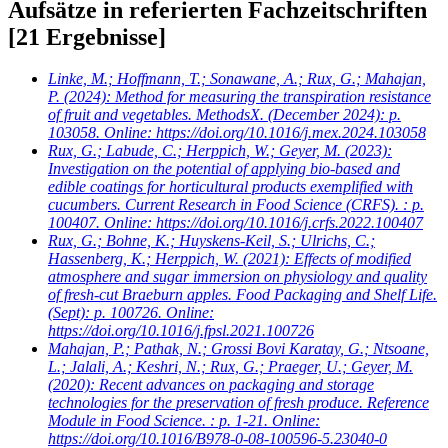
Aufsätze in referierten Fachzeitschriften
[21 Ergebnisse]
Linke, M.; Hoffmann, T.; Sonawane, A.; Rux, G.; Mahajan,
P.
(2024): Method for measuring the transpiration resistance
of fruit and vegetables. MethodsX. (December 2024): p.
103058. Online: https://doi.org/10.1016/j.mex.2024.103058
Rux, G.; Labude, C.; Herppich, W.; Geyer, M.
(2023):
Investigation on the potential of applying bio-based and
edible coatings for horticultural products exemplified with
cucumbers. Current Research in Food Science (CRFS). : p.
100407. Online: https://doi.org/10.1016/j.crfs.2022.100407
Rux, G.; Bohne, K.; Huyskens-Keil, S.; Ulrichs, C.;
Hassenberg, K.; Herppich, W.
(2021): Effects of modified
atmosphere and sugar immersion on physiology and quality
of fresh-cut Braeburn apples. Food Packaging and Shelf Life.
(Sept): p. 100726. Online:
https://doi.org/10.1016/j.fpsl.2021.100726
Mahajan, P.; Pathak, N.; Grossi Bovi Karatay, G.; Ntsoane,
L.; Jalali, A.; Keshri, N.; Rux, G.; Praeger, U.; Geyer, M.
(2020): Recent advances on packaging and storage
technologies for the preservation of fresh produce. Reference
Module in Food Science. : p. 1-21. Online:
https://doi.org/10.1016/B978-0-08-100596-5.23040-0