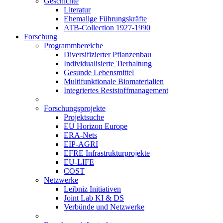
Geschichte
Literatur
Ehemalige Führungskräfte
ATB-Collection 1927-1990
Forschung
Programmbereiche
Diversifizierter Pflanzenbau
Individualisierte Tierhaltung
Gesunde Lebensmittel
Multifunktionale Biomaterialien
Integriertes Reststoffmanagement
Forschungsprojekte
Projektsuche
EU Horizon Europe
ERA-Nets
EIP-AGRI
EFRE Infrastrukturprojekte
EU-LIFE
COST
Netzwerke
Leibniz Initiativen
Joint Lab KI & DS
Verbünde und Netzwerke