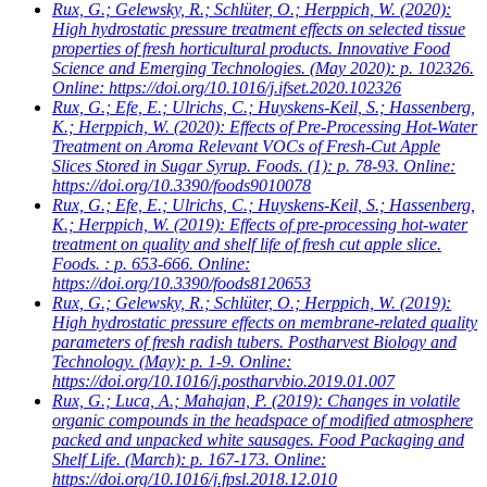
Rux, G.; Gelewsky, R.; Schlüter, O.; Herppich, W.
(2020):
High hydrostatic pressure treatment effects on selected tissue
properties of fresh horticultural products. Innovative Food
Science and Emerging Technologies. (May 2020): p. 102326.
Online: https://doi.org/10.1016/j.ifset.2020.102326
Rux, G.; Efe, E.; Ulrichs, C.; Huyskens-Keil, S.; Hassenberg,
K.; Herppich, W.
(2020): Effects of Pre-Processing Hot-Water
Treatment on Aroma Relevant VOCs of Fresh-Cut Apple
Slices Stored in Sugar Syrup. Foods. (1): p. 78-93. Online:
https://doi.org/10.3390/foods9010078
Rux, G.; Efe, E.; Ulrichs, C.; Huyskens-Keil, S.; Hassenberg,
K.; Herppich, W.
(2019): Effects of pre-processing hot-water
treatment on quality and shelf life of fresh cut apple slice.
Foods. : p. 653-666. Online:
https://doi.org/10.3390/foods8120653
Rux, G.; Gelewsky, R.; Schlüter, O.; Herppich, W.
(2019):
High hydrostatic pressure effects on membrane-related quality
parameters of fresh radish tubers. Postharvest Biology and
Technology. (May): p. 1-9. Online:
https://doi.org/10.1016/j.postharvbio.2019.01.007
Rux, G.; Luca, A.; Mahajan, P.
(2019): Changes in volatile
organic compounds in the headspace of modified atmosphere
packed and unpacked white sausages. Food Packaging and
Shelf Life. (March): p. 167-173. Online:
https://doi.org/10.1016/j.fpsl.2018.12.010