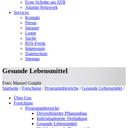
Erste Schritte am ATB
Alumni Netzwerk
Services
Kontakt
Presse
Intranet
Login
Suche
RSS-Feeds
Impressum
Datenschutz
Sitemap
Gesunde Lebensmittel
Foto: Manuel Gutjahr
Startseite
/
Forschung
/
Programmbereiche
/
Gesunde Lebensmittel
/
Über Uns
Forschung
Programmbereiche
Diversifizierter Pflanzenbau
Individualisierte Tierhaltung
Gesunde Lebensmittel