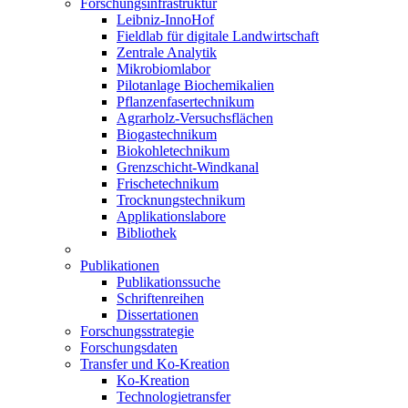
Forschungsinfrastruktur
Leibniz-InnoHof
Fieldlab für digitale Landwirtschaft
Zentrale Analytik
Mikrobiomlabor
Pilotanlage Biochemikalien
Pflanzenfasertechnikum
Agrarholz-Versuchsflächen
Biogastechnikum
Biokohletechnikum
Grenzschicht-Windkanal
Frischetechnikum
Trocknungstechnikum
Applikationslabore
Bibliothek
Publikationen
Publikationssuche
Schriftenreihen
Dissertationen
Forschungsstrategie
Forschungsdaten
Transfer und Ko-Kreation
Ko-Kreation
Technologietransfer