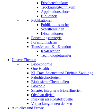
Frischetechnikum
Trocknungstechnikum
Applikationslabore
Bibliothek
Publikationen
Publikationssuche
Schriftenreihen
Dissertationen
Forschungsstrategie
Forschungsdaten
Transfer und Ko-Kreation
Ko-Kreation
Technologietransfer
Unsere Themen
Bioökonomie
One Health
KI, Data Science und Digitale Zwillinge
Paluditechnologien
Biobasierte Chemikalien
Biokohle
Smarte, integrierte Bioraffinerien
Obstbau digital
Insekten als Rohstoffquelle
Verpackungen neu denken
Aktuelles und Presse