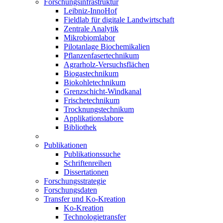
Forschungsinfrastruktur
Leibniz-InnoHof
Fieldlab für digitale Landwirtschaft
Zentrale Analytik
Mikrobiomlabor
Pilotanlage Biochemikalien
Pflanzenfasertechnikum
Agrarholz-Versuchsflächen
Biogastechnikum
Biokohletechnikum
Grenzschicht-Windkanal
Frischetechnikum
Trocknungstechnikum
Applikationslabore
Bibliothek
Publikationen
Publikationssuche
Schriftenreihen
Dissertationen
Forschungsstrategie
Forschungsdaten
Transfer und Ko-Kreation
Ko-Kreation
Technologietransfer