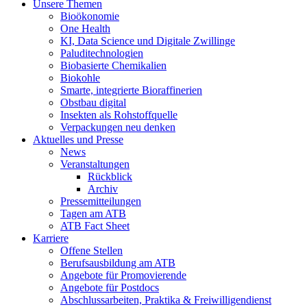
Unsere Themen
Bioökonomie
One Health
KI, Data Science und Digitale Zwillinge
Paluditechnologien
Biobasierte Chemikalien
Biokohle
Smarte, integrierte Bioraffinerien
Obstbau digital
Insekten als Rohstoffquelle
Verpackungen neu denken
Aktuelles und Presse
News
Veranstaltungen
Rückblick
Archiv
Pressemitteilungen
Tagen am ATB
ATB Fact Sheet
Karriere
Offene Stellen
Berufsausbildung am ATB
Angebote für Promovierende
Angebote für Postdocs
Abschlussarbeiten, Praktika & Freiwilligendienst