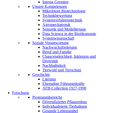
Interne Gremien
Unsere Kompetenzen
Mikrobiom Biotechnologie
Technikbewertung
Systemverfahrenstechnik
Agromechatronik
Sensorik und Modellierung
Data Science in der Bioökonomie
Systemwissenschaft
Soziale Verantwortung
Nachwuchsförderung
Beruf und Familie
Chancengleichheit, Inklusion und
Diversität
Nachhaltigkeit
Tierwohl und Tierschutz
Geschichte
Literatur
Ehemalige Führungskräfte
ATB-Collection 1927-1990
Forschung
Programmbereiche
Diversifizierter Pflanzenbau
Individualisierte Tierhaltung
Gesunde Lebensmittel