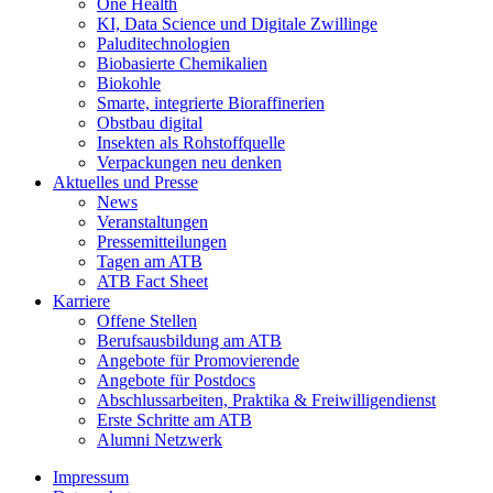
One Health
KI, Data Science und Digitale Zwillinge
Paluditechnologien
Biobasierte Chemikalien
Biokohle
Smarte, integrierte Bioraffinerien
Obstbau digital
Insekten als Rohstoffquelle
Verpackungen neu denken
Aktuelles und Presse
News
Veranstaltungen
Pressemitteilungen
Tagen am ATB
ATB Fact Sheet
Karriere
Offene Stellen
Berufsausbildung am ATB
Angebote für Promovierende
Angebote für Postdocs
Abschlussarbeiten, Praktika & Freiwilligendienst
Erste Schritte am ATB
Alumni Netzwerk
Impressum