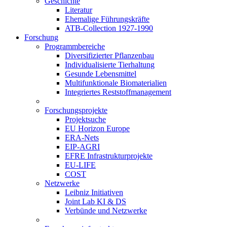
Geschichte
Literatur
Ehemalige Führungskräfte
ATB-Collection 1927-1990
Forschung
Programmbereiche
Diversifizierter Pflanzenbau
Individualisierte Tierhaltung
Gesunde Lebensmittel
Multifunktionale Biomaterialien
Integriertes Reststoffmanagement
Forschungsprojekte
Projektsuche
EU Horizon Europe
ERA-Nets
EIP-AGRI
EFRE Infrastrukturprojekte
EU-LIFE
COST
Netzwerke
Leibniz Initiativen
Joint Lab KI & DS
Verbünde und Netzwerke