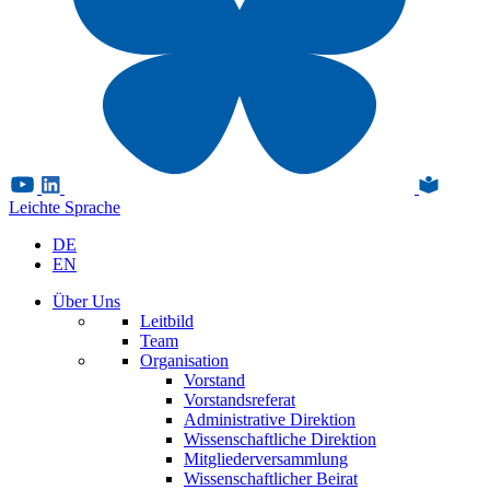
Leichte Sprache
DE
EN
Über Uns
Leitbild
Team
Organisation
Vorstand
Vorstandsreferat
Administrative Direktion
Wissenschaftliche Direktion
Mitgliederversammlung
Wissenschaftlicher Beirat