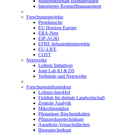
Multifunktionale Biomaterialien
Integriertes Reststoffmanagement
Forschungsprojekte
Projektsuche
EU Horizon Europe
ERA-Nets
EIP-AGRI
EFRE Infrastrukturprojekte
EU-LIFE
COST
Netzwerke
Leibniz Initiativen
Joint Lab KI & DS
Verbünde und Netzwerke
Forschungsinfrastruktur
Leibniz-InnoHof
Fieldlab für digitale Landwirtschaft
Zentrale Analytik
Mikrobiomlabor
Pilotanlage Biochemikalien
Pflanzenfasertechnikum
Agrarholz-Versuchsflächen
Biogastechnikum