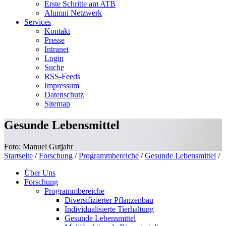
Erste Schritte am ATB
Alumni Netzwerk
Services
Kontakt
Presse
Intranet
Login
Suche
RSS-Feeds
Impressum
Datenschutz
Sitemap
Gesunde Lebensmittel
Foto: Manuel Gutjahr
Startseite
/
Forschung
/
Programmbereiche
/
Gesunde Lebensmittel
/
Über Uns
Forschung
Programmbereiche
Diversifizierter Pflanzenbau
Individualisierte Tierhaltung
Gesunde Lebensmittel