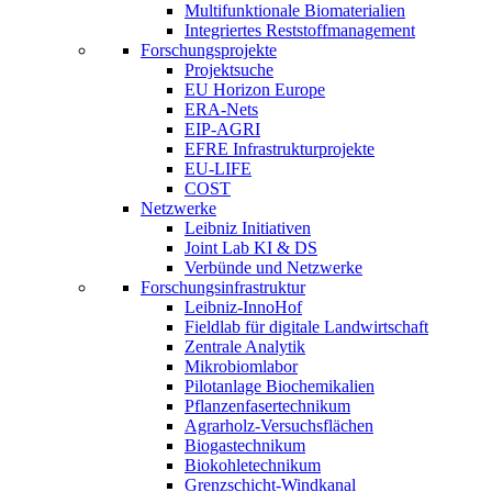
Multifunktionale Biomaterialien
Integriertes Reststoffmanagement
Forschungsprojekte
Projektsuche
EU Horizon Europe
ERA-Nets
EIP-AGRI
EFRE Infrastrukturprojekte
EU-LIFE
COST
Netzwerke
Leibniz Initiativen
Joint Lab KI & DS
Verbünde und Netzwerke
Forschungsinfrastruktur
Leibniz-InnoHof
Fieldlab für digitale Landwirtschaft
Zentrale Analytik
Mikrobiomlabor
Pilotanlage Biochemikalien
Pflanzenfasertechnikum
Agrarholz-Versuchsflächen
Biogastechnikum
Biokohletechnikum
Grenzschicht-Windkanal