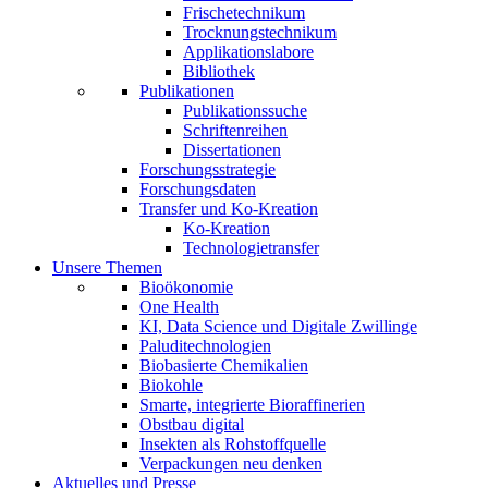
Frischetechnikum
Trocknungstechnikum
Applikationslabore
Bibliothek
Publikationen
Publikationssuche
Schriftenreihen
Dissertationen
Forschungsstrategie
Forschungsdaten
Transfer und Ko-Kreation
Ko-Kreation
Technologietransfer
Unsere Themen
Bioökonomie
One Health
KI, Data Science und Digitale Zwillinge
Paluditechnologien
Biobasierte Chemikalien
Biokohle
Smarte, integrierte Bioraffinerien
Obstbau digital
Insekten als Rohstoffquelle
Verpackungen neu denken
Aktuelles und Presse