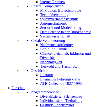
Interne Gremien
Unsere Kompetenzen
Mikrobiom Biotechnologie
Technikbewertung
Systemverfahrenstechnik
Agromechatronik
Sensorik und Modellierung
Data Science in der Bioökonomie
Systemwissenschaft
Soziale Verantwortung
Nachwuchsförderung
Beruf und Familie
Chancengleichheit, Inklusion und
Diversität
Nachhaltigkeit
Tierwohl und Tierschutz
Geschichte
Literatur
Ehemalige Führungskräfte
ATB-Collection 1927-1990
Forschung
Programmbereiche
Diversifizierter Pflanzenbau
Individualisierte Tierhaltung
Gesunde Lebensmittel