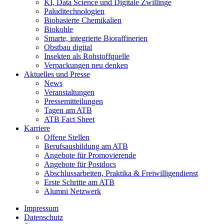
KI, Data Science und Digitale Zwillinge
Paluditechnologien
Biobasierte Chemikalien
Biokohle
Smarte, integrierte Bioraffinerien
Obstbau digital
Insekten als Rohstoffquelle
Verpackungen neu denken
Aktuelles und Presse
News
Veranstaltungen
Pressemitteilungen
Tagen am ATB
ATB Fact Sheet
Karriere
Offene Stellen
Berufsausbildung am ATB
Angebote für Promovierende
Angebote für Postdocs
Abschlussarbeiten, Praktika & Freiwilligendienst
Erste Schritte am ATB
Alumni Netzwerk
Impressum
Datenschutz