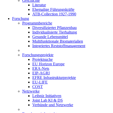
Geschichte
Literatur
Ehemalige Führungskräfte
ATB-Collection 1927-1990
Forschung
Programmbereiche
Diversifizierter Pflanzenbau
Individualisierte Tierhaltung
Gesunde Lebensmittel
Multifunktionale Biomaterialien
Integriertes Reststoffmanagement
Forschungsprojekte
Projektsuche
EU Horizon Europe
ERA-Nets
EIP-AGRI
EFRE Infrastrukturprojekte
EU-LIFE
COST
Netzwerke
Leibniz Initiativen
Joint Lab KI & DS
Verbünde und Netzwerke