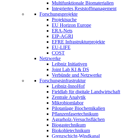
Multifunktionale Biomaterialien
Integriertes Reststoffmanagement
Forschungsprojekte
Projektsuche
EU Horizon Europe
ERA-Nets
EIP-AGRI
EFRE Infrastrukturprojekte
EU-LIFE
COST
Netzwerke
Leibniz Initiativen
Joint Lab KI & DS
Verbünde und Netzwerke
Forschungsinfrastruktur
Leibniz-InnoHof
Fieldlab für digitale Landwirtschaft
Zentrale Analytik
Mikrobiomlabor
Pilotanlage Biochemikalien
Pflanzenfasertechnikum
Agrarholz-Versuchsflächen
Biogastechnikum
Biokohletechnikum
Grenzschicht-Windkanal