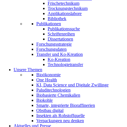
Frischetechnikum
Trocknungstechnikum
Applikationslabore
Bibliothek
Publikationen
Publikationssuche
Schriftenreihen
Dissertationen
Forschungsstrategie
Forschungsdaten
Transfer und Ko-Kreation
Ko-Kreation
Technologietransfer
Unsere Themen
Bioökonomie
One Health
KI, Data Science und Digitale Zwillinge
Paluditechnologien
Biobasierte Chemikalien
Biokohle
Smarte, integrierte Bioraffinerien
Obstbau digital
Insekten als Rohstoffquelle
Verpackungen neu denken
Aktuelles und Presse