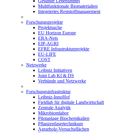
Gesunde Lebensmittel
Multifunktionale Biomaterialien
Integriertes Reststoffmanagement
Forschungsprojekte
Projektsuche
EU Horizon Europe
ERA-Nets
EIP-AGRI
EFRE Infrastrukturprojekte
EU-LIFE
COST
Netzwerke
Leibniz Initiativen
Joint Lab KI & DS
Verbünde und Netzwerke
Forschungsinfrastruktur
Leibniz-InnoHof
Fieldlab für digitale Landwirtschaft
Zentrale Analytik
Mikrobiomlabor
Pilotanlage Biochemikalien
Pflanzenfasertechnikum
Agrarholz-Versuchsflächen