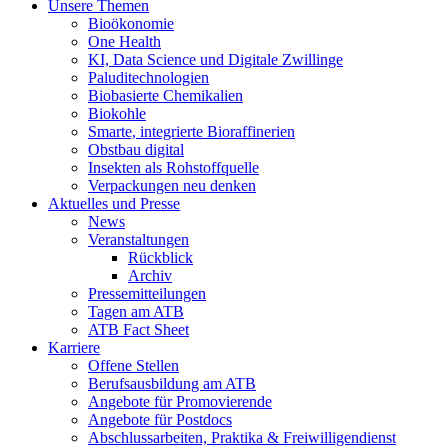
Unsere Themen
Bioökonomie
One Health
KI, Data Science und Digitale Zwillinge
Paluditechnologien
Biobasierte Chemikalien
Biokohle
Smarte, integrierte Bioraffinerien
Obstbau digital
Insekten als Rohstoffquelle
Verpackungen neu denken
Aktuelles und Presse
News
Veranstaltungen
Rückblick
Archiv
Pressemitteilungen
Tagen am ATB
ATB Fact Sheet
Karriere
Offene Stellen
Berufsausbildung am ATB
Angebote für Promovierende
Angebote für Postdocs
Abschlussarbeiten, Praktika & Freiwilligendienst