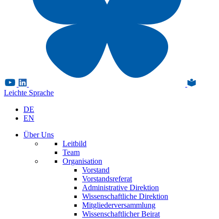
Leichte Sprache
DE
EN
Über Uns
Leitbild
Team
Organisation
Vorstand
Vorstandsreferat
Administrative Direktion
Wissenschaftliche Direktion
Mitgliederversammlung
Wissenschaftlicher Beirat