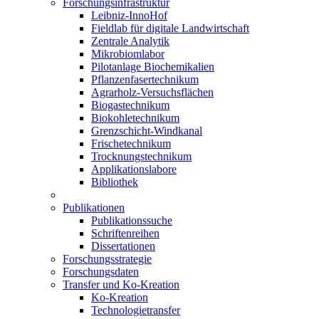
Forschungsinfrastruktur
Leibniz-InnoHof
Fieldlab für digitale Landwirtschaft
Zentrale Analytik
Mikrobiomlabor
Pilotanlage Biochemikalien
Pflanzenfasertechnikum
Agrarholz-Versuchsflächen
Biogastechnikum
Biokohletechnikum
Grenzschicht-Windkanal
Frischetechnikum
Trocknungstechnikum
Applikationslabore
Bibliothek
Publikationen
Publikationssuche
Schriftenreihen
Dissertationen
Forschungsstrategie
Forschungsdaten
Transfer und Ko-Kreation
Ko-Kreation
Technologietransfer