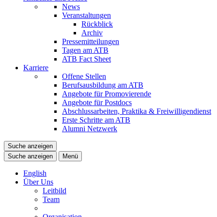
News
Veranstaltungen
Rückblick
Archiv
Pressemitteilungen
Tagen am ATB
ATB Fact Sheet
Karriere
Offene Stellen
Berufsausbildung am ATB
Angebote für Promovierende
Angebote für Postdocs
Abschlussarbeiten, Praktika & Freiwilligendienst
Erste Schritte am ATB
Alumni Netzwerk
Suche anzeigen
Suche anzeigen
Menü
English
Über Uns
Leitbild
Team
Organisation