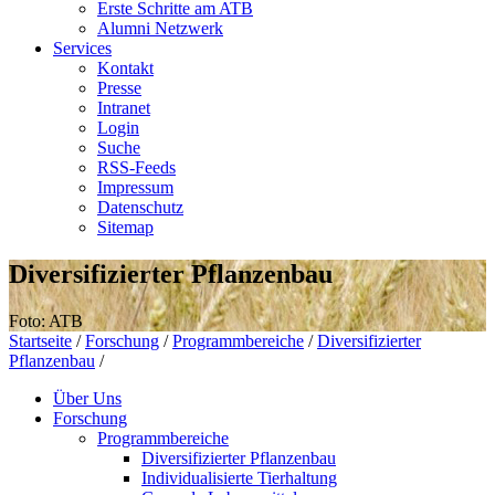
Erste Schritte am ATB
Alumni Netzwerk
Services
Kontakt
Presse
Intranet
Login
Suche
RSS-Feeds
Impressum
Datenschutz
Sitemap
Diversifizierter Pflanzenbau
Foto: ATB
Startseite
/
Forschung
/
Programmbereiche
/
Diversifizierter
Pflanzenbau
/
Über Uns
Forschung
Programmbereiche
Diversifizierter Pflanzenbau
Individualisierte Tierhaltung