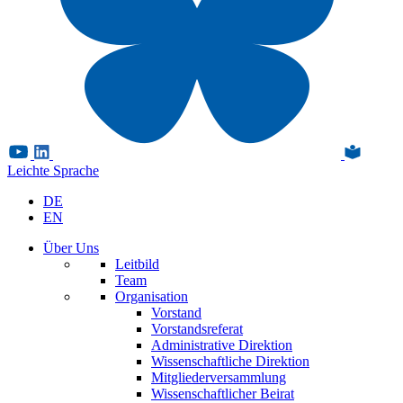
Leichte Sprache
DE
EN
Über Uns
Leitbild
Team
Organisation
Vorstand
Vorstandsreferat
Administrative Direktion
Wissenschaftliche Direktion
Mitgliederversammlung
Wissenschaftlicher Beirat