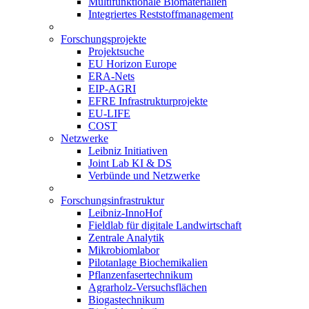
Multifunktionale Biomaterialien
Integriertes Reststoffmanagement
Forschungsprojekte
Projektsuche
EU Horizon Europe
ERA-Nets
EIP-AGRI
EFRE Infrastrukturprojekte
EU-LIFE
COST
Netzwerke
Leibniz Initiativen
Joint Lab KI & DS
Verbünde und Netzwerke
Forschungsinfrastruktur
Leibniz-InnoHof
Fieldlab für digitale Landwirtschaft
Zentrale Analytik
Mikrobiomlabor
Pilotanlage Biochemikalien
Pflanzenfasertechnikum
Agrarholz-Versuchsflächen
Biogastechnikum