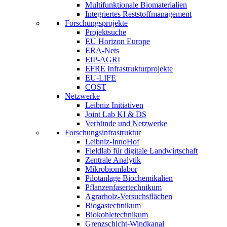
Multifunktionale Biomaterialien
Integriertes Reststoffmanagement
Forschungsprojekte
Projektsuche
EU Horizon Europe
ERA-Nets
EIP-AGRI
EFRE Infrastrukturprojekte
EU-LIFE
COST
Netzwerke
Leibniz Initiativen
Joint Lab KI & DS
Verbünde und Netzwerke
Forschungsinfrastruktur
Leibniz-InnoHof
Fieldlab für digitale Landwirtschaft
Zentrale Analytik
Mikrobiomlabor
Pilotanlage Biochemikalien
Pflanzenfasertechnikum
Agrarholz-Versuchsflächen
Biogastechnikum
Biokohletechnikum
Grenzschicht-Windkanal