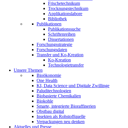
Frischetechnikum
Trocknungstechnikum
Applikationslabore
Bibliothek
Publikationen
Publikationssuche
Schriftenreihen
Dissertationen
Forschungsstrategie
Forschungsdaten
Transfer und Ko-Kreation
Ko-Kreation
Technologietransfer
Unsere Themen
Bioökonomie
One Health
KI, Data Science und Digitale Zwillinge
Paluditechnologien
Biobasierte Chemikalien
Biokohle
Smarte, integrierte Bioraffinerien
Obstbau digital
Insekten als Rohstoffquelle
Verpackungen neu denken
Aktuelles und Presse