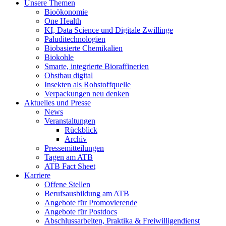
Unsere Themen
Bioökonomie
One Health
KI, Data Science und Digitale Zwillinge
Paluditechnologien
Biobasierte Chemikalien
Biokohle
Smarte, integrierte Bioraffinerien
Obstbau digital
Insekten als Rohstoffquelle
Verpackungen neu denken
Aktuelles und Presse
News
Veranstaltungen
Rückblick
Archiv
Pressemitteilungen
Tagen am ATB
ATB Fact Sheet
Karriere
Offene Stellen
Berufsausbildung am ATB
Angebote für Promovierende
Angebote für Postdocs
Abschlussarbeiten, Praktika & Freiwilligendienst