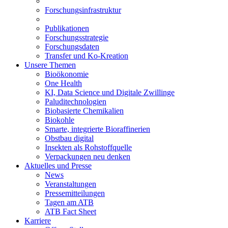
Forschungsinfrastruktur
Publikationen
Forschungsstrategie
Forschungsdaten
Transfer und Ko-Kreation
Unsere Themen
Bioökonomie
One Health
KI, Data Science und Digitale Zwillinge
Paluditechnologien
Biobasierte Chemikalien
Biokohle
Smarte, integrierte Bioraffinerien
Obstbau digital
Insekten als Rohstoffquelle
Verpackungen neu denken
Aktuelles und Presse
News
Veranstaltungen
Pressemitteilungen
Tagen am ATB
ATB Fact Sheet
Karriere