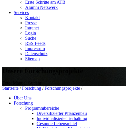
Erste Schritte am ATB
Alumni Netzwerk
Services
Kontakt
Presse
Intranet
Login
Suche
RSS-Feeds
Impressum
Datenschutz
Sitemap
Unsere Forschungsprojekte
Foto: Manuel Gutjahr
Startseite
/
Forschung
/
Forschungsprojekte
/
Über Uns
Forschung
Programmbereiche
Diversifizierter Pflanzenbau
Individualisierte Tierhaltung
Gesunde Lebensmittel