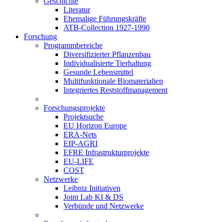
Geschichte
Literatur
Ehemalige Führungskräfte
ATB-Collection 1927-1990
Forschung
Programmbereiche
Diversifizierter Pflanzenbau
Individualisierte Tierhaltung
Gesunde Lebensmittel
Multifunktionale Biomaterialien
Integriertes Reststoffmanagement
Forschungsprojekte
Projektsuche
EU Horizon Europe
ERA-Nets
EIP-AGRI
EFRE Infrastrukturprojekte
EU-LIFE
COST
Netzwerke
Leibniz Initiativen
Joint Lab KI & DS
Verbünde und Netzwerke