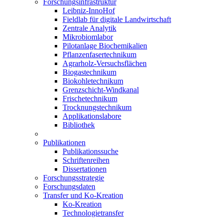
Forschungsinfrastruktur
Leibniz-InnoHof
Fieldlab für digitale Landwirtschaft
Zentrale Analytik
Mikrobiomlabor
Pilotanlage Biochemikalien
Pflanzenfasertechnikum
Agrarholz-Versuchsflächen
Biogastechnikum
Biokohletechnikum
Grenzschicht-Windkanal
Frischetechnikum
Trocknungstechnikum
Applikationslabore
Bibliothek
Publikationen
Publikationssuche
Schriftenreihen
Dissertationen
Forschungsstrategie
Forschungsdaten
Transfer und Ko-Kreation
Ko-Kreation
Technologietransfer