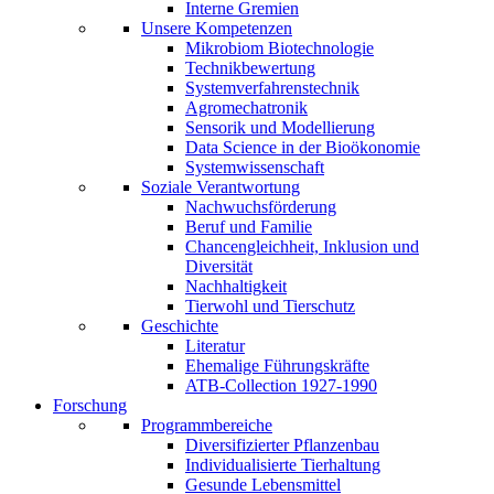
Interne Gremien
Unsere Kompetenzen
Mikrobiom Biotechnologie
Technikbewertung
Systemverfahrenstechnik
Agromechatronik
Sensorik und Modellierung
Data Science in der Bioökonomie
Systemwissenschaft
Soziale Verantwortung
Nachwuchsförderung
Beruf und Familie
Chancengleichheit, Inklusion und
Diversität
Nachhaltigkeit
Tierwohl und Tierschutz
Geschichte
Literatur
Ehemalige Führungskräfte
ATB-Collection 1927-1990
Forschung
Programmbereiche
Diversifizierter Pflanzenbau
Individualisierte Tierhaltung
Gesunde Lebensmittel