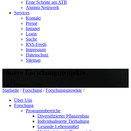
Erste Schritte am ATB
Alumni Netzwerk
Services
Kontakt
Presse
Intranet
Login
Suche
RSS-Feeds
Impressum
Datenschutz
Sitemap
Unsere Forschungsprojekte
Foto: Manuel Gutjahr
Startseite
/
Forschung
/
Forschungsprojekte
/
Über Uns
Forschung
Programmbereiche
Diversifizierter Pflanzenbau
Individualisierte Tierhaltung
Gesunde Lebensmittel