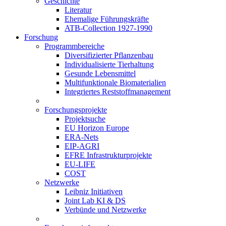
Geschichte
Literatur
Ehemalige Führungskräfte
ATB-Collection 1927-1990
Forschung
Programmbereiche
Diversifizierter Pflanzenbau
Individualisierte Tierhaltung
Gesunde Lebensmittel
Multifunktionale Biomaterialien
Integriertes Reststoffmanagement
Forschungsprojekte
Projektsuche
EU Horizon Europe
ERA-Nets
EIP-AGRI
EFRE Infrastrukturprojekte
EU-LIFE
COST
Netzwerke
Leibniz Initiativen
Joint Lab KI & DS
Verbünde und Netzwerke