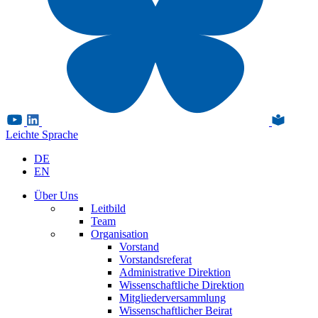
Leichte Sprache
DE
EN
Über Uns
Leitbild
Team
Organisation
Vorstand
Vorstandsreferat
Administrative Direktion
Wissenschaftliche Direktion
Mitgliederversammlung
Wissenschaftlicher Beirat