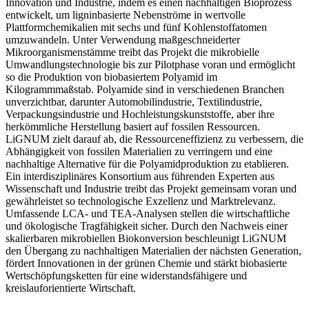
Innovation und Industrie, indem es einen nachhaltigen Bioprozess
entwickelt, um ligninbasierte Nebenströme in wertvolle
Plattformchemikalien mit sechs und fünf Kohlenstoffatomen
umzuwandeln. Unter Verwendung maßgeschneiderter
Mikroorganismenstämme treibt das Projekt die mikrobielle
Umwandlungstechnologie bis zur Pilotphase voran und ermöglicht
so die Produktion von biobasiertem Polyamid im
Kilogrammmaßstab. Polyamide sind in verschiedenen Branchen
unverzichtbar, darunter Automobilindustrie, Textilindustrie,
Verpackungsindustrie und Hochleistungskunststoffe, aber ihre
herkömmliche Herstellung basiert auf fossilen Ressourcen.
LiGNUM zielt darauf ab, die Ressourceneffizienz zu verbessern, die
Abhängigkeit von fossilen Materialien zu verringern und eine
nachhaltige Alternative für die Polyamidproduktion zu etablieren.
Ein interdisziplinäres Konsortium aus führenden Experten aus
Wissenschaft und Industrie treibt das Projekt gemeinsam voran und
gewährleistet so technologische Exzellenz und Marktrelevanz.
Umfassende LCA- und TEA-Analysen stellen die wirtschaftliche
und ökologische Tragfähigkeit sicher. Durch den Nachweis einer
skalierbaren mikrobiellen Biokonversion beschleunigt LiGNUM
den Übergang zu nachhaltigen Materialien der nächsten Generation,
fördert Innovationen in der grünen Chemie und stärkt biobasierte
Wertschöpfungsketten für eine widerstandsfähigere und
kreislauforientierte Wirtschaft.