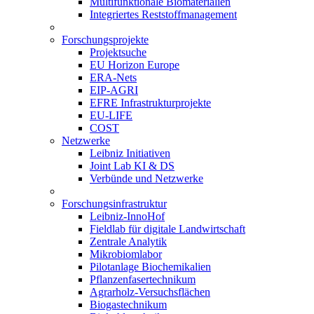
Multifunktionale Biomaterialien
Integriertes Reststoffmanagement
Forschungsprojekte
Projektsuche
EU Horizon Europe
ERA-Nets
EIP-AGRI
EFRE Infrastrukturprojekte
EU-LIFE
COST
Netzwerke
Leibniz Initiativen
Joint Lab KI & DS
Verbünde und Netzwerke
Forschungsinfrastruktur
Leibniz-InnoHof
Fieldlab für digitale Landwirtschaft
Zentrale Analytik
Mikrobiomlabor
Pilotanlage Biochemikalien
Pflanzenfasertechnikum
Agrarholz-Versuchsflächen
Biogastechnikum