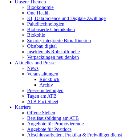
Unsere Themen
Bioökonomie
One Health
KI, Data Science und Digitale Zwillinge
Paluditechnologien
Biobasierte Chemikalien
Biokohle
Smarte, integrierte Bioraffinerien
Obstbau digital
Insekten als Rohstoffquelle
Verpackungen neu denken
Aktuelles und Presse
News
Veranstaltungen
Rückblick
Archiv
Pressemitteilungen
Tagen am ATB
ATB Fact Sheet
Karriere
Offene Stellen
Berufsausbildung am ATB
Angebote für Promovierende
Angebote für Postdocs
Abschlussarbeiten, Praktika & Freiwilligendienst