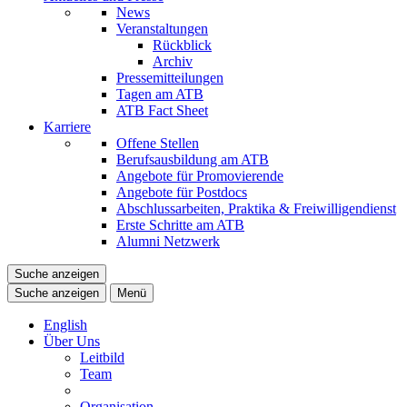
News
Veranstaltungen
Rückblick
Archiv
Pressemitteilungen
Tagen am ATB
ATB Fact Sheet
Karriere
Offene Stellen
Berufsausbildung am ATB
Angebote für Promovierende
Angebote für Postdocs
Abschlussarbeiten, Praktika & Freiwilligendienst
Erste Schritte am ATB
Alumni Netzwerk
Suche anzeigen
Suche anzeigen
Menü
English
Über Uns
Leitbild
Team
Organisation