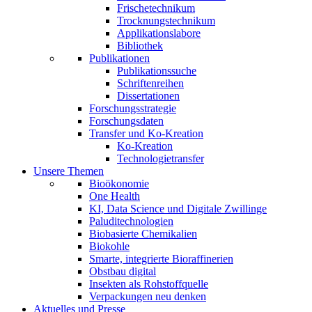
Frischetechnikum
Trocknungstechnikum
Applikationslabore
Bibliothek
Publikationen
Publikationssuche
Schriftenreihen
Dissertationen
Forschungsstrategie
Forschungsdaten
Transfer und Ko-Kreation
Ko-Kreation
Technologietransfer
Unsere Themen
Bioökonomie
One Health
KI, Data Science und Digitale Zwillinge
Paluditechnologien
Biobasierte Chemikalien
Biokohle
Smarte, integrierte Bioraffinerien
Obstbau digital
Insekten als Rohstoffquelle
Verpackungen neu denken
Aktuelles und Presse