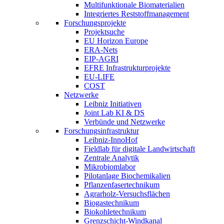
Multifunktionale Biomaterialien
Integriertes Reststoffmanagement
Forschungsprojekte
Projektsuche
EU Horizon Europe
ERA-Nets
EIP-AGRI
EFRE Infrastrukturprojekte
EU-LIFE
COST
Netzwerke
Leibniz Initiativen
Joint Lab KI & DS
Verbünde und Netzwerke
Forschungsinfrastruktur
Leibniz-InnoHof
Fieldlab für digitale Landwirtschaft
Zentrale Analytik
Mikrobiomlabor
Pilotanlage Biochemikalien
Pflanzenfasertechnikum
Agrarholz-Versuchsflächen
Biogastechnikum
Biokohletechnikum
Grenzschicht-Windkanal