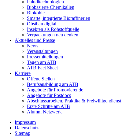
Paluditechnologien
Biobasierte Chemikalien
Biokohle
Smarte, integrierte Bioraffinerien
Obstbau digital
Insekten als Rohstoffquelle
Verpackungen neu denken
Aktuelles und Presse
News
Veranstaltungen
Pressemitteilungen
Tagen am ATB
ATB Fact Sheet
Karriere
Offene Stellen
Berufsausbildung am ATB
Angebote für Promovierende
Angebote für Postdocs
Abschlussarbeiten, Praktika & Freiwilligendienst
Erste Schritte am ATB
Alumni Netzwerk
Impressum
Datenschutz
Sitemap