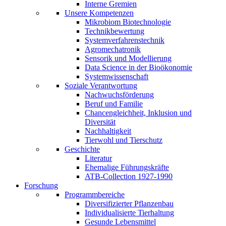
Interne Gremien
Unsere Kompetenzen
Mikrobiom Biotechnologie
Technikbewertung
Systemverfahrenstechnik
Agromechatronik
Sensorik und Modellierung
Data Science in der Bioökonomie
Systemwissenschaft
Soziale Verantwortung
Nachwuchsförderung
Beruf und Familie
Chancengleichheit, Inklusion und
Diversität
Nachhaltigkeit
Tierwohl und Tierschutz
Geschichte
Literatur
Ehemalige Führungskräfte
ATB-Collection 1927-1990
Forschung
Programmbereiche
Diversifizierter Pflanzenbau
Individualisierte Tierhaltung
Gesunde Lebensmittel