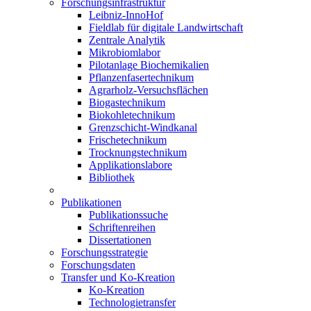
Forschungsinfrastruktur
Leibniz-InnoHof
Fieldlab für digitale Landwirtschaft
Zentrale Analytik
Mikrobiomlabor
Pilotanlage Biochemikalien
Pflanzenfasertechnikum
Agrarholz-Versuchsflächen
Biogastechnikum
Biokohletechnikum
Grenzschicht-Windkanal
Frischetechnikum
Trocknungstechnikum
Applikationslabore
Bibliothek
Publikationen
Publikationssuche
Schriftenreihen
Dissertationen
Forschungsstrategie
Forschungsdaten
Transfer und Ko-Kreation
Ko-Kreation
Technologietransfer