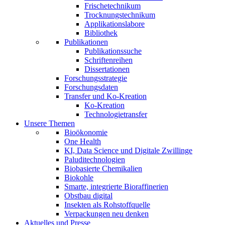
Frischetechnikum
Trocknungstechnikum
Applikationslabore
Bibliothek
Publikationen
Publikationssuche
Schriftenreihen
Dissertationen
Forschungsstrategie
Forschungsdaten
Transfer und Ko-Kreation
Ko-Kreation
Technologietransfer
Unsere Themen
Bioökonomie
One Health
KI, Data Science und Digitale Zwillinge
Paluditechnologien
Biobasierte Chemikalien
Biokohle
Smarte, integrierte Bioraffinerien
Obstbau digital
Insekten als Rohstoffquelle
Verpackungen neu denken
Aktuelles und Presse