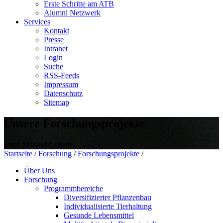
Erste Schritte am ATB
Alumni Netzwerk
Services
Kontakt
Presse
Intranet
Login
Suche
RSS-Feeds
Impressum
Datenschutz
Sitemap
Unsere Forschungsprojekte
Foto: Manuel Gutjahr
Startseite
/
Forschung
/
Forschungsprojekte
/
Über Uns
Forschung
Programmbereiche
Diversifizierter Pflanzenbau
Individualisierte Tierhaltung
Gesunde Lebensmittel