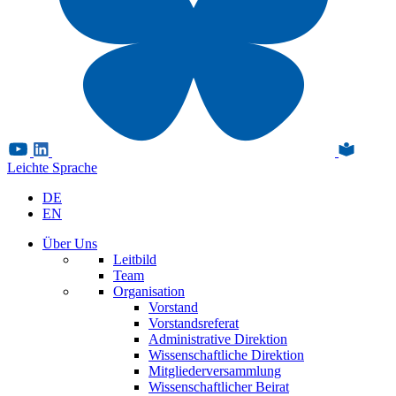
Leichte Sprache
DE
EN
Über Uns
Leitbild
Team
Organisation
Vorstand
Vorstandsreferat
Administrative Direktion
Wissenschaftliche Direktion
Mitgliederversammlung
Wissenschaftlicher Beirat