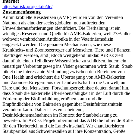
Internet
https://airisk-project.de/de/
Zusammenfassung
Antimikrobielle Resistenzen (AMR) wurden von den Vereinten
Nationen als eine der sechs globalen, neu auftretenden
Umweltherausforderungen identifiziert. Die Tierhaltung ist ein
wichtiges Reservoir und Quelle für AMR-Bakterien, weil 73% aller
weltweit verabreichten Antibiotika in der Veterinärmedizin
eingesetzt werden. Die genauen Mechanismen, wie diese
Krankheits- und Zoonoseerreger auf Menschen, Tiere und Pflanzen
übertragen werden, sind jedoch weitgehend unklar. AiRisk zielt
darauf ab, einen Teil dieser Wissenslücke zu schließen, indem ein
neuartiger Verbreitungsweg ins Visier genommen wird: Staub. Staub
bildet eine interessante Verbindung zwischen den Bereichen von
One Health und erleichtert die Übertragung von AMR-Bakterien
und Zoonose-Erregern aus der Landwirtschaft in die Umwelt, auf
Tiere und den Menschen. Forschungsergebnisse deuten darauf hin,
dass Staub die bakterielle Überlebensfähigkeit in der Luft durch die
Förderung der Biofilmbildung erhöhen kann und die
Empfindlichkeit von Bakterien gegenüber Desinfektionsmitteln
verändern kann. Daher ist es entscheidend,
Desinfektionsmaßnahmen im Kontext der Staubbelastung zu
bewerten. Im AiRisk Projekt übernimmt das ATB die führende Rolle
für den Tierbereich und die Landwirtschaft. Wir charakterisieren
Staubpartikel aus Schweineställen auf ihre Konzentration, Größe