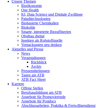
Unsere Themen
Bioökonomie
One Health
KI, Data Science und Digitale Zwillinge
Paluditechnologien
Biobasierte Chemikalien
Biokohle
Smarte, integrierte Bioraffinerien
Obstbau digital
Insekten als Rohstoffquelle
Verpackungen neu denken
Aktuelles und Presse
News
Veranstaltungen
Rückblick
Archiv
Pressemitteilungen
Tagen am ATB
ATB Fact Sheet
Karriere
Offene Stellen
Berufsausbildung am ATB
Angebote für Promovierende
Angebote für Postdocs
Abschlussarbeiten, Praktika & Freiwilligendienst