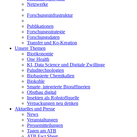
Netzwerke
Forschungsinfrastruktur
Publikationen
Forschungsstrategie
Forschungsdaten
Transfer und Ko-Kreation
Unsere Themen
Bioökonomie
One Health
KI, Data Science und Digitale Zwillinge
Paluditechnologien
Biobasierte Chemikalien
Biokohle
Smarte, integrierte Bioraffinerien
Obstbau digital
Insekten als Rohstoffquelle
Verpackungen neu denken
Aktuelles und Presse
News
Veranstaltungen
Pressemitteilungen
Tagen am ATB
ATB Fact Sheet