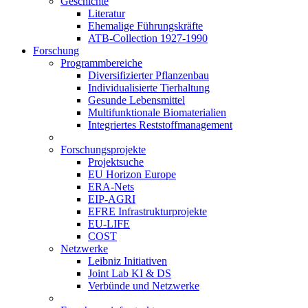
Geschichte
Literatur
Ehemalige Führungskräfte
ATB-Collection 1927-1990
Forschung
Programmbereiche
Diversifizierter Pflanzenbau
Individualisierte Tierhaltung
Gesunde Lebensmittel
Multifunktionale Biomaterialien
Integriertes Reststoffmanagement
Forschungsprojekte
Projektsuche
EU Horizon Europe
ERA-Nets
EIP-AGRI
EFRE Infrastrukturprojekte
EU-LIFE
COST
Netzwerke
Leibniz Initiativen
Joint Lab KI & DS
Verbünde und Netzwerke