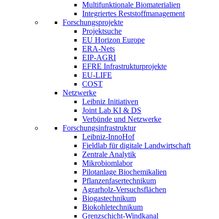
Multifunktionale Biomaterialien
Integriertes Reststoffmanagement
Forschungsprojekte
Projektsuche
EU Horizon Europe
ERA-Nets
EIP-AGRI
EFRE Infrastrukturprojekte
EU-LIFE
COST
Netzwerke
Leibniz Initiativen
Joint Lab KI & DS
Verbünde und Netzwerke
Forschungsinfrastruktur
Leibniz-InnoHof
Fieldlab für digitale Landwirtschaft
Zentrale Analytik
Mikrobiomlabor
Pilotanlage Biochemikalien
Pflanzenfasertechnikum
Agrarholz-Versuchsflächen
Biogastechnikum
Biokohletechnikum
Grenzschicht-Windkanal