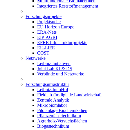
Multifunktionale Biomaterialien
Integriertes Reststoffmanagement
Forschungsprojekte
Projektsuche
EU Horizon Europe
ERA-Nets
EIP-AGRI
EFRE Infrastrukturprojekte
EU-LIFE
COST
Netzwerke
Leibniz Initiativen
Joint Lab KI & DS
Verbünde und Netzwerke
Forschungsinfrastruktur
Leibniz-InnoHof
Fieldlab für digitale Landwirtschaft
Zentrale Analytik
Mikrobiomlabor
Pilotanlage Biochemikalien
Pflanzenfasertechnikum
Agrarholz-Versuchsflächen
Biogastechnikum