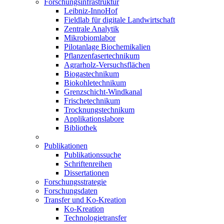
Forschungsinfrastruktur
Leibniz-InnoHof
Fieldlab für digitale Landwirtschaft
Zentrale Analytik
Mikrobiomlabor
Pilotanlage Biochemikalien
Pflanzenfasertechnikum
Agrarholz-Versuchsflächen
Biogastechnikum
Biokohletechnikum
Grenzschicht-Windkanal
Frischetechnikum
Trocknungstechnikum
Applikationslabore
Bibliothek
Publikationen
Publikationssuche
Schriftenreihen
Dissertationen
Forschungsstrategie
Forschungsdaten
Transfer und Ko-Kreation
Ko-Kreation
Technologietransfer