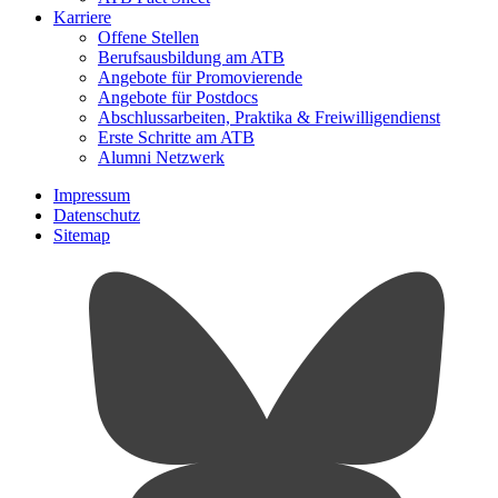
Karriere
Offene Stellen
Berufsausbildung am ATB
Angebote für Promovierende
Angebote für Postdocs
Abschlussarbeiten, Praktika & Freiwilligendienst
Erste Schritte am ATB
Alumni Netzwerk
Impressum
Datenschutz
Sitemap