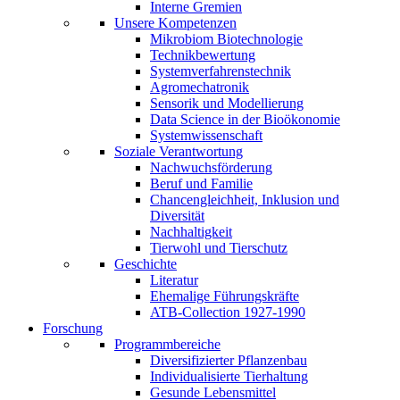
Interne Gremien
Unsere Kompetenzen
Mikrobiom Biotechnologie
Technikbewertung
Systemverfahrenstechnik
Agromechatronik
Sensorik und Modellierung
Data Science in der Bioökonomie
Systemwissenschaft
Soziale Verantwortung
Nachwuchsförderung
Beruf und Familie
Chancengleichheit, Inklusion und
Diversität
Nachhaltigkeit
Tierwohl und Tierschutz
Geschichte
Literatur
Ehemalige Führungskräfte
ATB-Collection 1927-1990
Forschung
Programmbereiche
Diversifizierter Pflanzenbau
Individualisierte Tierhaltung
Gesunde Lebensmittel